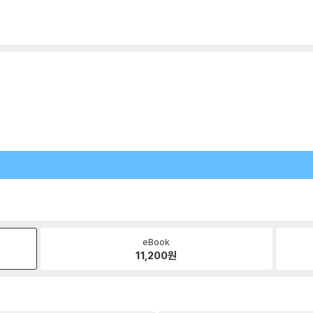
eBook
11,200
원