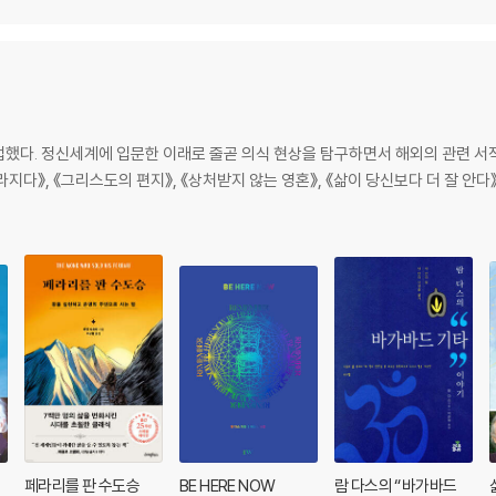
했다. 정신세계에 입문한 이래로 줄곧 의식 현상을 탐구하면서 해외의 관련 서
라지다》, 《그리스도의 편지》, 《상처받지 않는 영혼》, 《삶이 당신보다 더 잘 안다》
페라리를 판 수도승
BE HERE NOW
람 다스의 “바가바드