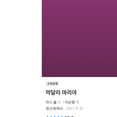
소득공제
막달라 마리아
라스 뮬
저
이균형
역
정신세계사
2017.11.21.