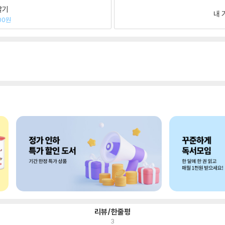
팔기
내 
00원
리뷰/한줄평
3