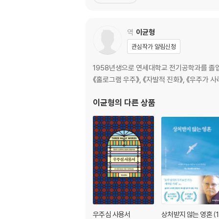
역
이균형
관심작가 알림신청
1958년생으로 연세대학교 전기공학과를 졸업
《홀로그램 우주》, 《자발적 진화》, 《우주가 사
이균형
의 다른 상품
우주심 사용서
상처받지 않는 영혼 (1