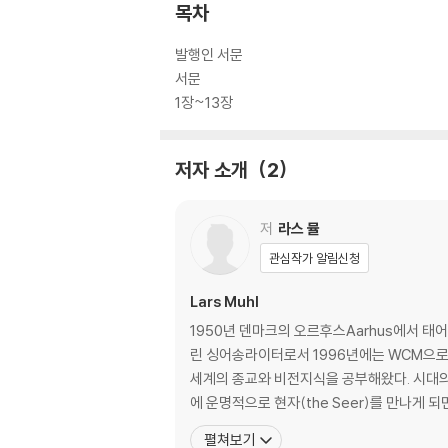
목차
발행인 서문
서문
1장~13장
저자 소개
2
저
라스 뮬
관심작가 알림신청
Lars Muhl
1950년 덴마크의 오르후스Aarhus에서 태
린 싱어송라이터로서 1996년에는 WCM으로부터 히트곡 작곡가들에게
세계의 종교와 비전지식을 공부해왔다. 시대의
에 운명적으로 현자(the Seer)를 만나게 
펼쳐보기