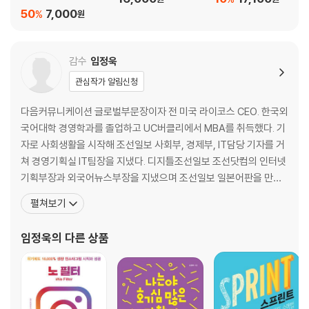
박료가 확 오르자 게비아가 체스키에게 자신들의 집에 남는 소파와 아침
50
7,000
%
원
식사를 도시를 방문하는 사람들에게 제공해 수입을 올리자는 이메일을 보
냈고, 이 메일 한 통으로 둘은 험난한 스타트업의 첫발을 내딛게 됐다.
두 사람은 워드프레스 무료 도구들도 사흘 만에 간단한 홈페이지를 만들면
감수
임정욱
서, 자신들의 황당한 생각이 실은 훨씬 더 큰 사업 밑천이 될 수 있다는 사
관심작가 알림신청
실을 깨달았다. 이후 그들의 첫 번째 멘토가 되어준 창업자 마이클 세이벨
Michael Seibel을 통해 투자자를 찾아나섰지만 연이어 거절만 당했고,
다음커뮤니케이션 글로벌부문장이자 전 미국 라이코스 CEO. 한국외
체스키와 게비아는 가진 돈을 탕진해 빚만 늘어나고 있었다.
국어대학 경영학과를 졸업하고 UC버클리에서 MBA를 취득했다. 기
그렇게 아무런 진척 없이 시간만 흐르던 중, 마침 대통령 선거 시즌이던 때
자로 사회생활을 시작해 조선일보 사회부, 경제부, IT담당 기자를 거
라 조식용 시리얼을 만들어 손님들에게 대접하는 아이디어를 살려보기 시
쳐 경영기획실 IT팀장을 지냈다. 디지틀조선일보 조선닷컴의 인터넷
작했다. 그렇게 해서 나온 것이 ‘오바마 오Obama O’ 시리얼이다. 포장상
기획부장과 외국어뉴스부장을 지냈으며 조선일보 일본어판을 만드
자 뒷면에는 에어베드앤드브렉퍼스트에 대한 정보와 함께 재미있는 게임
는 조선일보JNS를 설립, 대표를 역임했다. 이후 다음커뮤니케이션
들을 실어 광고했고, 심지어 CM송도 만들어 유튜브에 올렸다. 이때도 역
펼쳐보기
으로 옮겨 서비스혁신본부장, 대외협력본부장, Daum Knowledge
시 다른 창업자들은 시큰둥한 반응을 보였고, 멘토였던 세이벨은 화까지
Officer, 글로벌센터장을 두루 거쳤으며, 2009년 3월부터 2012년
낼 정도였다.
임정욱
의 다른 상품
2월까지 미국 라이코스를 이끌었다. 인터넷의 여명기인
그런데 놀랍게도, 이 말도 안 되는 전략은 결국 성공한다. 둘은 대선 관련
뉴스가 정점에 이르던 때 가능한 모든 언론사에 시리얼 상자를 보냈고, 화
제성 기삿거리가 될 거라고 느낀 기자들이 연락을 해온 것이다. 어쨌거나
언론에 소개되면서 시리얼 주문이 마구 쏟아졌고, 3일 만에 ‘오바마 오’는