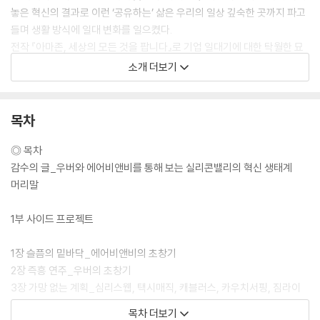
놓은 혁신의 결과로 이런 ‘공유하는’ 삶은 우리의 일상 깊숙한 곳까지 파고
들며 생활 방식에 일대 변화를 일으켰다.
전작 『아마존, 세상의 모든 것을 팝니다』로 기업 일대기에 대한 탁월한 묘
사 실력을 뽐낸 적 있는 실리콘밸리 전문기자 브래드 스톤Brad Stone은
소개 더보기
이번 신작을 통해 무일푼의 우버와 에어비앤비 창업자들이 어떻게 해서
‘공유’란 아이디어 하나만으로 수백 억 달러의 가치를 가진 스타트업을 일
궜는지 그들이 걸어온 성공과 좌절의 전 여정을 정확하고 자세하며 생생하
목차
게 보여준다.
우버와 에어비앤비는 여전히 논란과 성장을 거듭하고 있지만, 그럼에도 두
◎ 목차
위대한 스타트업이 걸어온 길은 새로운 기술 프랜차이즈 회사나 실리콘밸
감수의 글_우버와 에어비앤비를 통해 보는 실리콘밸리의 혁신 생태계
리 기업에 애정과 비판의 눈길을 가진 사람들, 비즈니스를 공부하는 학생
머리말
이나 역경과 승리의 이야기를 좋아하는 일반 독자 모두에게 4차 산업혁명
이 낳은 새로운 경제 형태인 공유경제의 흐름을 가장 정확하게 보여줄 것
1부 사이드 프로젝트
이다.
1장 슬픔의 밑바닥_에어비앤비의 초창기
2장 즉흥 연주_우버의 초창기
3장 가망 없는 계획_심리스웹, 택시매직, 캐블러스, 카우치서핑, 짐라이
업스타트 Upstart (명사)
드
목차 더보기