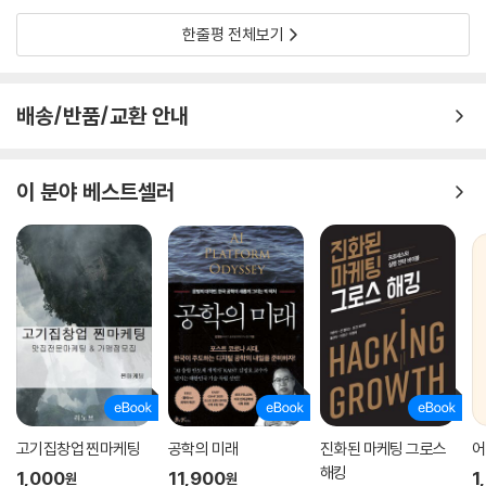
지금은 우버를 떠난 전 CEO 트래비스 캘러닉Travis Kalanick은 우버 이
한줄평 전체보기
전에 ‘레드 스우시Red Swoosh’라는 P2P 동영상 파일공유 업체를 운영
이 책은 모든 IT 부문 챔피언의 뒤에는 폭삭 망한 경쟁사, 열 받은 투자자,
했는데, 이때 그는 산전수전을 다 겪고 결국 회사를 매각해야 했다. 이후 캘
내팽겨진 창업자와 보상을 받지 못한 초기 직원들이라는 잊혀진 사람들의
러닉은 당시를 두고 “피, 땀, 라면이 뒤섞인 시절”이라고 표현했는데, 결과
무리가 있다는 사실까지 소상히 밝혀준다. 저자는 독자에게 스타트업 기업
배송/반품/교환 안내
적으로 보면 이때의 경험이 지금의 우버를 있게 했다고 볼 수 있다.
이 겪은 격한 감정적 경험을 알려주는 데 성공을 거두었다.
저자는 책의 상당 부분에 걸쳐 규제당국과의 길고도 험난한 싸움을 자세히
안토니오 가르시아-마르티네스 「워싱턴 포스트」
소개해놓고 있는데, 특히 우버의 경우 정점은 샌프란시스코 택시 업계와의
이 분야 베스트셀러
분쟁 때였다. 법적으로 보면 길거리에서 승객을 태우는 것은 택시만이어야
이 책은 경쟁력 있는 혁신 기업들의 서로 다른 이야기를 잘 엮어냄으로써
했고, 택시는 반드시 정부에 의해 검증과 인증을 받은 미터기를 사용해야
풍부한 통찰력을 주는, 읽기 쉬운 이야기이다.
했다. 리무진과 타운카는 대개 승객이 기사나 중앙배차소에 전화를 거는
월터 아이작슨 「뉴욕타임스 북 리뷰」
식으로 ‘사전 예약’을 한 후 이용해야 했는데 우버는 이러한 차이를 모호하
게 만들었고, 휴대폰을 이용한 호출 그리고 아이폰을 요금 미터기로 이용
하는 식으로 그 차이를 완전히 없애버렸기 때문이다. 당연히 택시기사들은
◎ 책 속에서
거칠게 반발했고, 골머리를 앓던 규제당국은 우버캡UberCab에 정지명
령을 내렸다.
우버와 에어비앤비는 몇 가지 공통점이 있다. 우선 두 회사 모두 2008년
하지만 이때부터 본격적인 리더 역할을 했던 캘러닉과 우버 창업자들은 택
설립됐다. 바로 전년에 아이폰이 시판돼서 사람들이 조금씩 스마트폰의 가
시 회사로 마케팅하던 것을 중단하고 우버캡이라는 이름에서 ‘캡’을 뺏으
능성에 눈뜨기 시작할 때다. 또 리먼브라더스 파산에 따른 금융위기로 실
고기집창업 찐마케팅
공학의 미래
진화된 마케팅 그로스
어
며, 변호사들은 우버가 실제 차량 운영업체가 아니라 운전사와 승객들 사
리콘밸리가 주춤할 때이기도 하다. 하지만 이런 위기의, 변화의 시기에 정
해킹
1,000
11,900
1
원
원
이를 ‘중개하는 회사’에 불과함을 주장했다. 결국 시는 우버의 주장에 동의