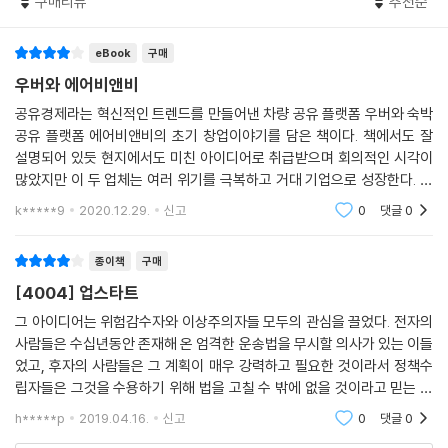
구매리뷰
추천순
부와 불안감을 동시에 낳는 무자비한 기계로 성장하고 있는 가운데 그들
우버와 에어비앤비에서 저자는 이상적 비전과 공격적 사업 관행을 통해 각
미국과 전 세계 모든 주요 도시로 진출하는 모습을 보기 위해서라면 전 어
두 사람은 워드프레스 무료 도구들도 사흘 만에 간단한 홈페이지를 만들면
같은 기업들 내부의 삶은 어떤 느낌일지를 이 책보다 더 잘 말해주는 책은
자의 회사를 이끈 CEO들 사이에서 공통점을 찾는다. 이 책이 다룬 엄청난
떤 일도 서슴지 않을 겁니다. 앞으로 세상은 어떻게 변할까요? 택시를 타려
서, 자신들의 황당한 생각이 실은 훨씬 더 큰 사업 밑천이 될 수 있다는 사
단 한 권도 없다. 땀, 스트레스, 순식간에 새로 얻은 부가 주는 엄청난 힘이
eBook
구매
양의 주제만으로도 관심을 불러일으킬 것이다.
다 겪는 좌절감이 줄어들 거고 도시 교통의 신뢰성, 효율성, 책임감, 전문
실을 깨달았다. 이후 그들의 첫 번째 멘토가 되어준 창업자 마이클 세이벨
여기 모두 들어 있다.
「퍼블리셔스위클리」
우버와 에어비앤비
성은 올라갈 겁니다. 우버가 진출한 모든 도시는 사람들이 그것을 이용했
Michael Seibel을 통해 투자자를 찾아나섰지만 연이어 거절만 당했고,
조슈아 쿠퍼 라모 『제7의 감각, 초연결 지능』 저자
을 때 더 좋은 곳으로 변할 겁니다. 당신이 우버가 진출한 도시에 산다면 그
공유경제라는 혁신적인 트렌드를 만들어낸 차량 공유 플랫폼 우버와 숙박
체스키와 게비아는 가진 돈을 탕진해 빚만 늘어나고 있었다.
실리콘 밸리 천재들의 초창기 활동을 가장 구체적으로 밝힌 책! 흥미로우
곳의 교통 세계는 영원히 변할 것이며, 그런 변화가 도래할 때 우버의 진가
공유 플랫폼 에어비앤비의 초기 창업이야기를 담은 책이다. 책에서도 잘
그렇게 아무런 진척 없이 시간만 흐르던 중, 마침 대통령 선거 시즌이던 때
저자 브래드 스톤은 최신 인터넷 슈퍼파워 세대가 일으킨 문화적?경제적
면서 잘 빚어낸 이야기다.
설명되어 있듯 현지에서도 미친 아이디어로 취급받으며 회의적인 시각이
가 드러날 겁니다.
라 조식용 시리얼을 만들어 손님들에게 대접하는 아이디어를 살려보기 시
대격변을 생생하게 포착해냈다. 그의 책은 우버와 에어비앤비 같은 기업들
레슬리 후크 「파이낸셜 타임스」
많았지만 이 두 업체는 여러 위기를 극복하고 거대 기업으로 성장한다. 하
_ pp.188-189, 5장 피, 땀 그리고 라면_우버는 어떻게 샌프란시스코를
작했다. 그렇게 해서 나온 것이 ‘오바마 오Obama O’ 시리얼이다. 포장상
이 등장하게 된 경위, 그 과정에서 부침을 겪은 사람들, 그리고 두 회사의
지만 코로나 팬데믹으로 비대면과 거리두기 문화가 퍼지며 한때 실리콘밸
정복했나
k*****9
2020.12.29.
신고
0
댓글
0
자 뒷면에는 에어베드앤드브렉퍼스트에 대한 정보와 함께 재미있는 게임
기술이 향후 수십 년 동안 세계에 미칠 영향을 훌륭하게 드러내고 있다.
리에서 가장 주목
이 책은 모든 IT 부문 챔피언의 뒤에는 폭삭 망한 경쟁사, 열 받은 투자자,
들을 실어 광고했고, 심지어 CM송도 만들어 유튜브에 올렸다. 이때도 역
애슐리 반스 『일론 머스크, 미래의 설계자』 저자
내팽겨진 창업자와 보상을 받지 못한 초기 직원들이라는 잊혀진 사람들의
종이책
구매
시 다른 창업자들은 시큰둥한 반응을 보였고, 멘토였던 세이벨은 화까지
무리가 있다는 사실까지 소상히 밝혀준다. 저자는 독자에게 스타트업 기업
낼 정도였다.
브래드 스톤은 기술 업계에 혜성처럼 나타나서 전 세계적으로 낡은 사업에
[4004] 업스타트
이 겪은 격한 감정적 경험을 알려주는 데 성공을 거두었다.
그런데 놀랍게도, 이 말도 안 되는 전략은 결국 성공한다. 둘은 대선 관련
일대 혁신을 일으키고 있는 우버와 에어비앤비 같은 스타트업들을 생생하
안토니오 가르시아-마르티네스 「워싱턴 포스트」
그 아이디어는 위험감수자와 이상주의자들 모두의 관심을 끌었다. 전자의
뉴스가 정점에 이르던 때 가능한 모든 언론사에 시리얼 상자를 보냈고, 화
고 매력적으로 그려냈다. 그는 실패한 기업뿐만 아니라 대박을 터뜨린 기
사람들은 수십년동안 존재해 온 엄격한 운송법을 무시할 의사가 있는 이들
제성 기삿거리가 될 거라고 느낀 기자들이 연락을 해온 것이다. 어쨌거나
업에 대해서도 살펴보고 있다. 그것은 상당이 필요했던 노력이다. 그는 또
었고, 후자의 사람들은 그 계획이 매우 강력하고 필요한 것이라서 정책수
이 책은 경쟁력 있는 혁신 기업들의 서로 다른 이야기를 잘 엮어냄으로써
언론에 소개되면서 시리얼 주문이 마구 쏟아졌고, 3일 만에 ‘오바마 오’는
한 삶이 혼란에 빠진 사람들은 분명 즐겁게 느낄 수 없는 새로운 기술들이
립자들은 그것을 수용하기 위해 법을 고칠 수 밖에 없을 것이라고 믿는 이
풍부한 통찰력을 주는, 읽기 쉬운 이야기이다.
완판되면서 체스키와 게비아는 빚을 청산할 수 있었다.
들이었다.대한민국이나 미국이나 단기간의 엄청난 성공을 하기 위해선 사
야기한 광범위한 정책 문제들도 지적한다.
월터 아이작슨 「뉴욕타임스 북 리뷰」
h*****p
2019.04.16.
신고
0
댓글
0
람을 갈아넣고, 인
그렇다고 회사가 즉각적인 성공이나 상당한 부를 얻은 것은 아니었다. 실
파리드 자카리아 『흔들리는 세계의 축』 저자