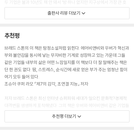
두 기업은 불과 10년도 채 안 돼서 ‘방 하나 없지만 지구상에서 가장 큰 호
수 있는 외향적 성격의 이야기꾼이다.
텔회사’, ‘차 한 대 없지만 세계 최대 자동차 서비스 회사’로 도약해 전 세계
두 회사가 걸어온 여정은 거의 끊임없는 논란거리와 함께했다. 많은 도시
출판사 리뷰 더보기
_ pp.20-21, 머리말
인들의 일상에 파고들었는데, 과연 그들의 성공 전략은 무엇이었을까?
에서 우버는 전문 운전사들이 혹독한 훈련을 이수하고, 지문이 날인된 신
『아마존, 세상의 모든 것을 팝니다』로 아마존과 제프 베조스의 모든 것을
원조사 결과를 제출하며, 정부가 발행한 값비싼 운전면허의 취득을 요구하
마운틴 뷰에 있는 YC 사무실에서 가진 인터뷰는 사실상 적대적인 분위기
조명했던 블룸버그 기자 브래드 스톤이 우버와 에어비앤비라는 ‘업스타트
는 법규를 피해갔다. 또한 택시 회사와 입법의원들이 제기하는 강력한 저
추천평
속에서 이루어졌다. 세 사람이 숙박공유 개념에 대해 설명하자 그 프로그
Upstart’들의 험난한 여정을 인내심 있게 추적한 것도 바로 그 때문이다.
항에 직면했으며 베를린, 파리, 밀라노, 뭄바이에서 폭력 시위의 대상이 되
램의 전설적인 공동창업자인 폴 그레이엄Paul Graham은 “사람들이 실
저자는 기업스토리에 강점을 가진 기자답게 단순히 우버와 에어비앤비의
기도 했다.
브래드 스톤의 이 책은 탐정소설처럼 읽힌다. 에어비앤비와 우버가 혁신과
제로 이걸 원하다고요? 왜요? 진짜로 말입니까?”라고 물었다. 당시 44세
성공스토리만을 전하지 않는다. 성장과정에서 잘못된 전략으로 경쟁에서
에어비앤비도 우버 못지않게 파란만장한 일들을 겪으며 성장했다. 뉴욕,
부와 불안감을 동시에 낳는 무자비한 기계로 성장하고 있는 가운데 그들
였던 그레이엄은 훗날 자신이 숙박공유 개념을 이해하지 못했었다고 실토
밀려나 사라져버린 스타트업 창업자들이나 그들의 가능성을 과소평가하
바르셀로나, 암스테르담, 도쿄에서 불법 호텔 경영자들의 영업을 방해하
같은 기업들 내부의 삶은 어떤 느낌일지를 이 책보다 더 잘 말해주는 책은
했다. 그러면서 그는 “나는 내가 다른 사람들의 소파에서 자는 것도, 다른
고 투자 기회를 놓친 투자자들까지 꼼꼼히 인터뷰해 흥미를 더한다. 비슷
고, 사람들이 연간 집을 임대해줄 수 있는 일수를 제한하는 법들에 직면했
단 한 권도 없다. 땀, 스트레스, 순식간에 새로 얻은 부가 주는 엄청난 힘이
사람이 내 소파에서 자는 것도 원하지 않았거든요.”라고 말했다.
한 아이디어로 시작했는데 왜 우버와 에어비앤비는 성공했고 다른 경쟁자
다.
여기 모두 들어 있다.
하지만 그들이 돌아가려 했을 때 게비아는 시리얼 상자 두 개를 꺼내 그레
들은 실패했는지 살펴보는 것도 묵직한 통찰을 남긴다. 또한 기존 서비스
하지만 애초에 ‘혁신’은 불확실성과의 싸움이며 규제와의 줄다리기다. 정
조슈아 쿠퍼 라모 『제7의 감각, 초연결 지능』 저자
이엄에게 건냈다. 블레차르지크는 놀랐고 그레이엄 역시 당연히 황당해했
에 안주해 있는 기득권의 반발을 무릅쓰고 시민 전체의 편익을 위해 과감
부는 항상 ‘기존에 만들어진 원칙’에 따라 검증되지 않은 제품이나 신규 사
다. 이어 그들은 작년에 일어났던 복잡한 이야기들을 털어놓았다. 디자인
하게 새로운 스타트업의 편을 들어주는 규제 당국자의 모습도 인상적이다.
업을 제한하고, 파이를 나누기 원치 않는 집단은 가능한 모든 규제를 자기
저자 브래드 스톤은 최신 인터넷 슈퍼파워 세대가 일으킨 문화적?경제적
콘퍼런스에서 받은 영감에서부터 시작해서 끔찍했던 사우스바이사우스웨
저자는 우버와 에어비앤비가 이뤄낸 단편적 승리만큼이나 많은 지면을 그
편으로 만들어 공격하기 마련인데, 이에 대해 우버와 에어비앤비는 그들만
대격변을 생생하게 포착해냈다. 그의 책은 우버와 에어비앤비 같은 기업들
스트 콘퍼런스를 거쳐 여러 대회들 및 성공 가능성이 낮을 것 같았던 시리
들이 저지른 시행착오와 비판적 견해를 덧붙이는 데 할당함으로써 독자에
의 새로운 답을 만들어냈다. 지방정부들이 과거의 규제 체제를 열심히 지
이 등장하게 된 경위, 그 과정에서 부침을 겪은 사람들, 그리고 두 회사의
얼 도박에 이르기까지 모두 말이다. 그레이엄은 마침내 “와우, 당신들 참
추천평 더보기
게 객관적인 판단의 기회를 열어줄 뿐만 아니라 훨씬 더 심도 깊은 이야기
키는 게 정말 맞는지 의문을 제기할 수밖에 없게 만드는 새로운 사업 양식
기술이 향후 수십 년 동안 세계에 미칠 영향을 훌륭하게 드러내고 있다.
바퀴벌레 같은 사람들이군요. 쉽게 망하지는 않겠어.”라고 말했다.
로 바꿔놓는 데 성공했다.
business code을 구현한 것이다.
애슐리 반스 『일론 머스크, 미래의 설계자』 저자
_ pp.62-63, 1장 슬픔의 밑바닥_에어비앤비의 초창기
에어비앤비와 우버는 이베이 같은 인터넷 시장이 앞장서서 만들었던 자정