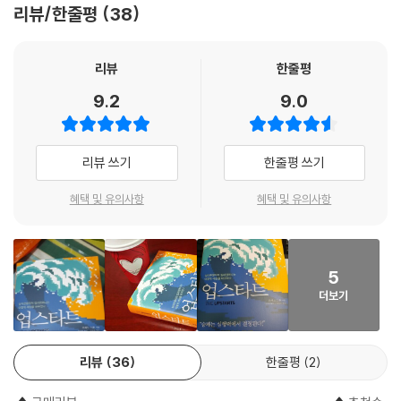
리뷰/한줄평
38
‘10억 달러짜리 아이디어’는 어디서부터 시작되는가,
도구들을 다른 것으로 대체했다. 승객이 운전사 등급을 매기고, 손님이 집
브래드 스톤은 기술 업계에 혜성처럼 나타나서 전 세계적으로 낡은 사업에
샌프란시스코에는 아무 표시가 없는 검은색 세단을 몰고 다니며 길거리에
바닥을 치고 올라온 에어비앤비 이야기
주인을 평가하게 하는 한편, 수요자와 공급자를 하나로 모으는 플랫폼을
일대 혁신을 일으키고 있는 우버와 에어비앤비 같은 스타트업들을 생생하
서 승객일 것 같은 사람들에게 접근한 뒤 전조등을 깜빡이며 탑승을 유도
활용해 가장 빠른 시간 안에 ‘규모의 경제’를 창출해냈다. 결국 수많은 경쟁
고 매력적으로 그려냈다. 그는 실패한 기업뿐만 아니라 대박을 터뜨린 기
리뷰
한줄평
하는 식으로 몰래 영업하는 차량들이 있었다. (중략) 이런 운전사들에게
“모든 위대한 스타트업은 누구의 주요 우선순위에도 들지 못하는 사이드
자들 속에서 우버와 에어비앤비가 살아남을 수 있었던 것은 창업자들의 창
업에 대해서도 살펴보고 있다. 그것은 상당이 필요했던 노력이다. 그는 또
가장 큰 문제는 승객을 태우는 사이사이에 생기는 빈 시간을 채우는 일이
9.2
9.0
프로젝트에서
의적인 사고방식과 굴하지 않고 도전하는 실행력에 있다고 봐야 한다.
한 삶이 혼란에 빠진 사람들은 분명 즐겁게 느낄 수 없는 새로운 기술들이
었다. 그들은 보통 호텔 밖에서 무작정 대기했다. 캠프는 이 운전사들의 휴
출발한다. 우리에게 에어베드앤드브렉퍼스트는 임대료를 낼 수 있는 길,
에어비앤비와 우버는 여전히 진화 중이라 그들이 업계에 미칠 장기적인 영
야기한 광범위한 정책 문제들도 지적한다.
대폰 번호를 모으기 시작했다. 그는 “한때는 샌프란시스코에서 최고의 검
시간을 벌면서 거창한 생각을 할 수 있게 도와주는 길이었다.”
향을 예측하기 힘들다. 그렇게 보면 이 책은 어쩌면 결말이 없는 이야기의
파리드 자카리아 『흔들리는 세계의 축』 저자
은색 차를 운전하며 영업 중이던 운전사들의 전화번호 10~15개를 저장해
리뷰 쓰기
한줄평 쓰기
_ 브라이언 체스키
첫 장일지도 모른다. 그럼에도 이 시의적절하고, 현실적이며, 생동감 넘치
놓기도 했었죠.”라고 말했다. 그런 다음 그는 이 시스템을 좀 더 잘 이용해
는 킬러컴퍼니들의 이야기를 통해 어떻게 아이디어를 얻고 어떤 기업이 성
시의적절하고, 현실적이고, 생동감 넘친다! 우버와 에어비앤비의 명암 속
보기로 했다. 그는 차를 이용하기 몇 시간 전에 자신이 선호하는 운전사에
혜택 및 유의사항
혜택 및 유의사항
2017년 3월 10억 달러를 신규로 자금 조달하며 기업가치가 310억 달러
공하고 실패하는지에 대한 통찰을 얻고 싶은 독자들이라면 충분히 시간을
에는 혁신 인큐베이터, 속임수, ‘차세대 대박’을 놓치지 않으려는 벤처자본
게 문자메시지를 보내서 약속한 시간에 레스토랑이나 술집에서 만나자고
로 오른 에어비앤비. 하지만 초창기 모델, 다시 말해 2009년의 ‘에어베드
투자할 만할 것이다.
투자자들 사이의 절박함, 경쟁사의 현명한 생각 그리고 젊은 리더들의 놀
말했다. 또 어느 날 밤에는 이런 차를 한 대 빌려서 저녁 내내 친구들을 태
앤드브렉퍼스트닷컴Airbedandbreakfast.com’은 ‘0달러’부터 시작한
랍도록 상이한 성격이 복잡하게 뒤얽혀 있다. 풍부한 기술 환경에서 어떤
운 채 몰고 다녔다. 그것은 1,000달러의 돈이 들어간 사치이자, 동 트기 전
그야말로 신생이었다.
5
아이디어와 비즈니스가 성공할 수 있는지 통찰을 얻고 싶은 독자라면 반드
도시를 돌아다니며 모든 친구들을 집에 데려다줘야 한다는 점에서 고통스
산업디자인을 전공한 브라이언 체스키Brian Chesky와 조 게비아Joe G
더보기
시 읽어야 한다.
러운 일이었다. 바로 그때, 제임스 본드 영화 〈카지노 로열〉에 나온 초현대
ebbia는 일자리를 구하지 못해 파산상태나 다름없었는데, 2007년 9월 2
아드리안 리앙 「아마존 북 리뷰」
적 이미지가 개릿 캠프의 머릿속에서 불쑥 떠올랐다.
2일, 샌프란시스코 세계디자인총회 때문에 호텔의 숙박 예약이 넘치고 숙
◎ 추천사
_ pp.72-73, 2장 즉흥 연주_우버의 초창기
박료가 확 오르자 게비아가 체스키에게 자신들의 집에 남는 소파와 아침
리뷰
36
한줄평
2
『아마존, 세상의 모든 것을 팝니다』의 저자 스톤은 가장 빠르게 성장하고
식사를 도시를 방문하는 사람들에게 제공해 수입을 올리자는 이메일을 보
브래드 스톤의 이 책은 탐정소설처럼 읽힌다. 에어비앤비와 우버가 혁신과
있는 두 스타트업을 동시에 그리면서 공유경제로 관심을 전환시키고 있다.
우버의 일원이 돼서 느끼는 흥분과 즐거움이 온몸에서 솟구칩니다. 우버가
냈고, 이 메일 한 통으로 둘은 험난한 스타트업의 첫발을 내딛게 됐다.