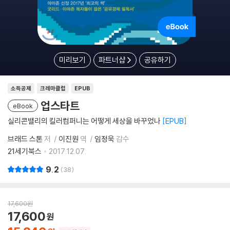
미리보기
파트너샵
공유하기
소득공제
크레마클럽
EPUB
업스타트
eBook
실리콘밸리의 킬러컴퍼니는 어떻게 세상을 바꾸었나
EPUB
브래드 스톤
저
이진원
역
임정욱
감수
21세기북스
2017.12.07.
9.2
38
17,600
원
17,600