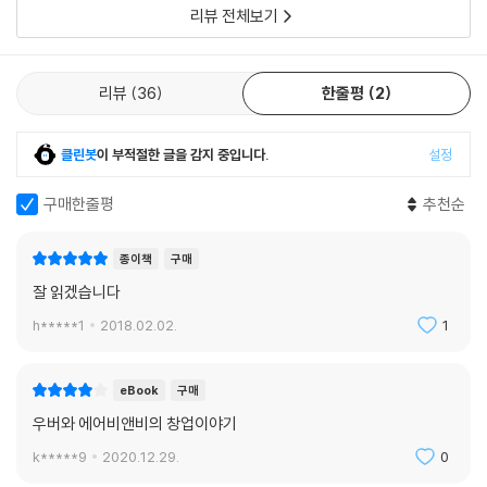
제로 그들은 여전히 겨우 적자나 면할 정도의 상태였기 때문에 남은 시리
리뷰 전체보기
얼 잔여분을 팔면서 근근이 버텼다. 하지만 이 이야기는 체스키와 게비아
시의적절하고, 현실적이고, 생동감 넘친다! 우버와 에어비앤비의 명암 속
의 엄청난 근성을 보여줬을 뿐 아니라 결국 오랫동안 기다려온 성공으로
에는 혁신 인큐베이터, 속임수, ‘차세대 대박’을 놓치지 않으려는 벤처자본
이끌 창조적 사고 능력을 입증해주었다.
투자자들 사이의 절박함, 경쟁사의 현명한 생각 그리고 젊은 리더들의 놀
리뷰
36
한줄평
2
그 후로도 게비아와 체스키는 직접 발로 뛰어 사업을 점검했다. 주말을 이
랍도록 상이한 성격이 복잡하게 뒤얽혀 있다. 풍부한 기술 환경에서 어떤
용해 뉴욕에 가서 집주인들과 회의를 하고 좀 더 좋은 사진을 찍어 숙박을
아이디어와 비즈니스가 성공할 수 있는지 통찰을 얻고 싶은 독자라면 반드
클린봇
이 부적절한 글을 감지 중입니다.
설정
원하는 고객들에게 영업이 되도록 지원한 것이다. 당시만 해도 실리콘밸리
시 읽어야 한다.
에서는 이런 식의 지원 정책은 회사의 규모를 키우는 데 도움이 안 되는 비
아드리안 리앙 「아마존 북 리뷰」
구매한줄평
추천순
효율적 일로 간주됐다. 하지만 이런 행보를 통해 체스키와 게비아는 초기
이용자들의 니즈를 정확하게 파악할 뿐만 아니라, 멋진 프로필 사진들이
『아마존, 세상의 모든 것을 팝니다』의 저자 스톤은 가장 빠르게 성장하고
종이책
구매
에어비앤비라는 사이트 경험할 때 더욱 매력적인 요소로 작용한다는 사실
있는 두 스타트업을 동시에 그리면서 공유경제로 관심을 전환시키고 있다.
잘 읽겠습니다
을 깨닫게 됐다.
우버와 에어비앤비에서 저자는 이상적 비전과 공격적 사업 관행을 통해 각
자의 회사를 이끈 CEO들 사이에서 공통점을 찾는다. 이 책이 다룬 엄청난
h*****1
2018.02.02.
1
업스타트의 필수조건은 ‘피, 땀 그리고 라면?’
양의 주제만으로도 관심을 불러일으킬 것이다.
우버는 어떻게 규제와 싸워 이겼는가
「퍼블리셔스위클리」
eBook
구매
우버와 에어비앤비의 창업이야기
“예상할 수 있는 어떤 일도 감당할 수 있을 것이라 예상한다.”
실리콘 밸리 천재들의 초창기 활동을 가장 구체적으로 밝힌 책! 흥미로우
_ 트래비스 캘러닉이 우버의 CTO 투언 팜Thuan Pham에게 보낸 글 중
면서 잘 빚어낸 이야기다.
k*****9
2020.12.29.
0
레슬리 후크 「파이낸셜 타임스」