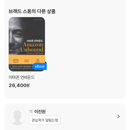
인들의 일상에 파고들었는데, 과연 그들의 성공 전략은 무엇이었을까?
『아마존, 세상의 모든 것을 팝니다』로 아마존과 제프 베조스의 모든 것을
브래드 스톤
의 다른 상품
조명했던 블룸버그 기자 브래드 스톤이 우버와 에어비앤비라는 ‘업스타트
Upstart’들의 험난한 여정을 인내심 있게 추적한 것도 바로 그 때문이다.
저자는 기업스토리에 강점을 가진 기자답게 단순히 우버와 에어비앤비의
성공스토리만을 전하지 않는다. 성장과정에서 잘못된 전략으로 경쟁에서
밀려나 사라져버린 스타트업 창업자들이나 그들의 가능성을 과소평가하
고 투자 기회를 놓친 투자자들까지 꼼꼼히 인터뷰해 흥미를 더한다. 비슷
한 아이디어로 시작했는데 왜 우버와 에어비앤비는 성공했고 다른 경쟁자
들은 실패했는지 살펴보는 것도 묵직한 통찰을 남긴다. 또한 기존 서비스
에 안주해 있는 기득권의 반발을 무릅쓰고 시민 전체의 편익을 위해 과감
아마존 언바운드
하게 새로운 스타트업의 편을 들어주는 규제 당국자의 모습도 인상적이다.
26,400
원
저자는 우버와 에어비앤비가 이뤄낸 단편적 승리만큼이나 많은 지면을 그
들이 저지른 시행착오와 비판적 견해를 덧붙이는 데 할당함으로써 독자에
게 객관적인 판단의 기회를 열어줄 뿐만 아니라 훨씬 더 심도 깊은 이야기
로 바꿔놓는 데 성공했다.
역
이진원
관심작가 알림신청
‘10억 달러짜리 아이디어’는 어디서부터 시작되는가,
바닥을 치고 올라온 에어비앤비 이야기