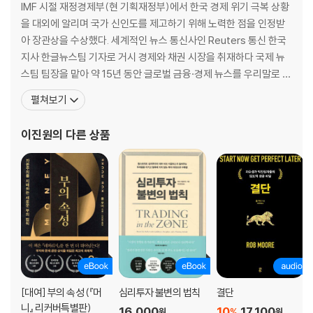
IMF 시절 재정경제부(현 기획재정부)에서 한국 경제 위기 극복 상황
을 대외에 알리며 국가 신인도를 제고하기 위해 노력한 점을 인정받
아 장관상을 수상했다. 세계적인 뉴스 통신사인 Reuters 통신 한국
지사 한글뉴스팀 기자로 거시 경제와 채권 시장을 취재하다 국제 뉴
“모든 위대한 스타트업은 누구의 주요 우선순위에도 들지 못하는 사이드
스팀 팀장을 맡아 약 15년 동안 글로벌 금융·경제 뉴스를 우리말로 기
프로젝트에서
사화했다. 이후 홍콩 온라인 언론사인 [아시아 타임스]에서 주로 중
출발한다. 우리에게 에어베드앤드브렉퍼스트는 임대료를 낼 수 있는 길,
펼쳐보기
국 경제 흐름을 분석하다 국내 최대 자본 시장 전문 매체인 [더벨]의
시간을 벌면서 거창한 생각을 할 수 있게 도와주는 길이었다.”
제휴사인 캐피탈 커넥트에서 총괄이사직을 겸하며 국내 자본 시장 소
_ 브라이언 체스키
이진원
의 다른 상품
식을 해외 투자자에게 전달했다. 현재는 외신
2017년 3월 10억 달러를 신규로 자금 조달하며 기업가치가 310억 달러
로 오른 에어비앤비. 하지만 초창기 모델, 다시 말해 2009년의 ‘에어베드
앤드브렉퍼스트닷컴Airbedandbreakfast.com’은 ‘0달러’부터 시작한
그야말로 신생이었다.
산업디자인을 전공한 브라이언 체스키Brian Chesky와 조 게비아Joe G
ebbia는 일자리를 구하지 못해 파산상태나 다름없었는데, 2007년 9월 2
[대여] 부의 속성 (『머
심리투자 불변의 법칙
결단
2일, 샌프란시스코 세계디자인총회 때문에 호텔의 숙박 예약이 넘치고 숙
니』 리커버특별판)
16,000
10
17,100
%
원
원