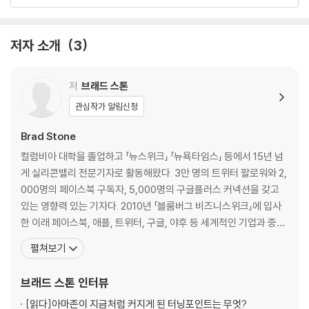
1. 새로 성공을 거둔 개인이나 기업 등.
4장 그로스 해커_에어비앤비의 부상
2. 최근 어떤 활동을 시작해서 성공했으며, 연륜이 있고 노련한 사람들이
5장 피, 땀 그리고 라면_우버는 어떻게 샌프란시스코를 정복했나
나 기존의 일하는 방식에 대해 적절한 존경심을 보이지 않는 사람.
저자 소개
3
2부 제국의 건설
6장 전시戰時의 CEO_두 전선에서 벌어진 에어비앤비의 싸움
저
브래드 스톤
7장 플레이북_우버의 성장이 시작되다
관심작가 알림신청
◎ 출판사 서평
8장 트래비스의 법칙_차량공유 서비스의 부상
9장 규제하기에는 너무 큰_뉴욕에서 벌어진 에어비앤비의 싸움
Brad Stone
『아마존, 세상의 모든 것을 팝니다』 브래드 스톤,
컬럼비아 대학을 졸업하고 「뉴스위크」 「뉴욕타임스」 등에서 15년 넘
바퀴벌레보다 독한 ‘업스타트’의 성공 전략을 추적하다
3부 업스타트들의 시련
게 실리콘밸리 전문기자로 활동해왔다. 3만 명의 트위터 팔로워와 2,
000명의 페이스북 구독자, 5,000명의 구글플러스 커넥션을 갖고
1997년부터 2006년까지 웹 붐이 일면서 페이스북, 아마존, 구글 등이 생
10장 신의 시선_우버의 폭주
있는 영향력 있는 기자다. 2010년 「블룸버그 비즈니스위크」에 입사
겼고, 2007년 애플의 아이폰 출시 이후로 스마트폰 붐을 타고 리프트, 스
11장 탈출 속도_에어비앤비와의 싸움과 우화
한 이래 페이스북, 애플, 트위터, 구글, 야후 등 세계적인 기업과 중국
냅, 왓츠앱, 인스타그램 등의 스타트업들이 폭발적으로 성장했다. 사람들
12장 메가 유니콘이 벌이는 죽음의 게임_우버와 세계와의 싸움
의 IT 대기업 디디滴滴, 텐센트, 바이두百度 등에 관한 기사를 쓰며
펼쳐보기
은 그들을 ‘킬러컴퍼니’라고 부르는데, 이 책에 주로 등장하는 우버와 에어
활발히 활동하고 있다. 국내에 소개된 책으로 2013년에 발간한 『아
비앤비 또한 그들 중 하나다.
맺음말
마존, 세상의 모든 것을 팝니다The Everything Store: Jeff Bezo
브래드 스톤
인터뷰
두 기업은 불과 10년도 채 안 돼서 ‘방 하나 없지만 지구상에서 가장 큰 호
옮긴이 후기_4차 산업혁명의 선봉에 선 두 위대한 스타트업에 대한 진솔
s an
텔회사’, ‘차 한 대 없지만 세계 최대 자동차 서비스 회사’로 도약해 전 세계
한 이야기
[읽다]
아마존이 지금처럼 커지게 된 터닝포인트는 무엇?