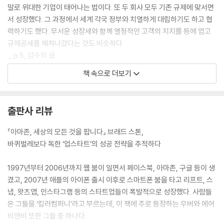
식으로 ‘사전 예약’을 한 후 이용해야 했는데 우버는 이러한 차이를 모호하
말로 위대한 기업이 태어나는 법이다. 또 두 회사 모두 기존 규제에 맞서면
게 만들었고, 휴대폰을 이용한 호출 그리고 아이폰을 요금 미터기로 이용
서 성장했다. 그 과정에서 세계 각국 정부와 치열하게 대립하기도 하고 협
하는 식으로 그 차이를 완전히 없애버렸기 때문이다. 당연히 택시기사들은
력하기도 했다. 무서운 성장세와 함께 열정적인 고객의 지지를 등에 업고
거칠게 반발했고, 골머리를 앓던 규제당국은 우버캡UberCab에 정지명
규제공세를 해쳐나갔다는 것도 비슷하다.
령을 내렸다.
_ p.5, 감수의 글
하지만 이때부터 본격적인 리더 역할을 했던 캘러닉과 우버 창업자들은 택
시 회사로 마케팅하던 것을 중단하고 우버캡이라는 이름에서 ‘캡’을 뺏으
책 속으로 더보기
몇몇 사람들은 우버와 에어비앤비가 기술 엘리트의 극단적 오만을 상징한
며, 변호사들은 우버가 실제 차량 운영업체가 아니라 운전사와 승객들 사
다고 여겼다. 비평가들은 그들이 기본적인 채용 규칙을 파괴하고 교통체증
이를 ‘중개하는 회사’에 불과함을 주장했다. 결국 시는 우버의 주장에 동의
을 늘리며 평화로운 거주지를 망쳐버린다는 데서부터 시작해 자유민주적
했고, 우버는 영업을 중단하지 않았다. 우버는 규제와의 싸움에서 승리한
출판사 리뷰
도시들 안에 무자비한 자본주의 논리를 끌어들였다는 사실에 이르기까지
것이다.
의 모든 걸 비난하고 있다. 그중 일부는 과장되기도 했지만, 그것은 우버와
『아마존, 세상의 모든 것을 팝니다』 브래드 스톤,
이후 캘러닉과 공동창업자들은 우버가 새로운 도시로 진입할 때 관련된 모
에어비앤비조차 예상하지 못한 결과를 낳았다.
바퀴벌레보다 독한 ‘업스타트’의 성공 전략을 추적하다
든 사항들을 ‘플레이북playbook’이라고 부르며 온라인 구글 문서로 기록
이러한 대혼란의 중심에는 젊고 부유하며 카리스마 넘치는 트래비스 캘러
해놓았는데, 사업 단계별 행적을 데이터로 체계화한 우버만의 전략 교본이
닉과 브라이언 체스키 같은 CEO들이 있다. 그들은 앞선 세대의 기술 리더
1997년부터 2006년까지 웹 붐이 일면서 페이스북, 아마존, 구글 등이 생
라고 볼 수 있다. 이것은 우버 각 지점들이 여러 도시로 뛰어들어 빠른 속도
들을 상징했던 빌 게이츠Bill Gates, 래리 페이지Larry Page, 마크 저커
겼고, 2007년 애플의 아이폰 출시 이후로 스마트폰 붐을 타고 리프트, 스
로 신규 사업을 일으킬 때 요긴한 초창기 ‘틀template’이 되었다.
버그Mark Zuckerberg처럼 숫기 없고 내성적인 혁신가들과는 전혀 딴
냅, 왓츠앱, 인스타그램 등의 스타트업들이 폭발적으로 성장했다. 사람들
판인 새로운 기술 CEO를 상징한다. 그들은 자기가 세운 기업들이 인류를
은 그들을 ‘킬러컴퍼니’라고 부르는데, 이 책에 주로 등장하는 우버와 에어
‘합법과 불법 사이, 제3의 답을 찾아 증명하라’
위한 극적인 발전을 모색할 수 있게 하고, 많은 기술자들뿐 아니라 운전사
비앤비 또한 그들 중 하나다.
혁신은 불확실성과의 싸움, 결국 승패는 실행력에서 갈린다
와 집주인, 로비스트와 입법의원들을 자신들이 표방하는 명분에 동참시킬