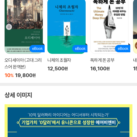
오디세이아 (고대 그리
니체의 초월자
독하게 돈 공부
내
스어 완역본)
12,500
16,100
1
원
원
10
19,800
%
원
상세 이미지