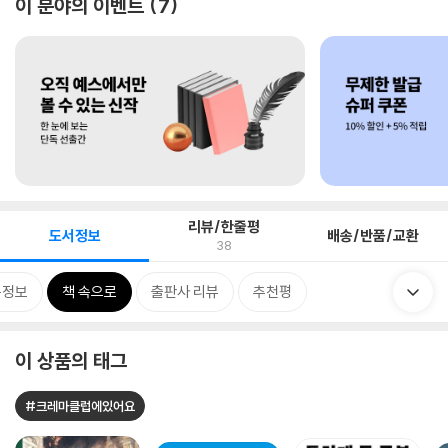
이 분야의 이벤트
7
리뷰/한줄평
도서정보
배송/반품/교환
38
목정보
책 속으로
출판사 리뷰
추천평
이 상품의 태그
#크레마클럽에있어요