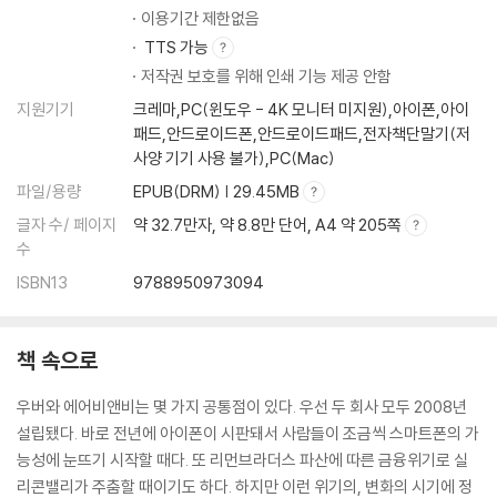
이용기간 제한없음
“예상할 수 있는 어떤 일도 감당할 수 있을 것이라 예상한다.” _ 트래비스
TTS 가능
캘러닉이 우버의 CTO 투언 팜Thuan Pham에게 보낸 글 중
저작권 보호를 위해 인쇄 기능 제공 안함
지원기기
크레마,PC(윈도우 - 4K 모니터 미지원),아이폰,아이
패드,안드로이드폰,안드로이드패드,전자책단말기(저
사양 기기 사용 불가),PC(Mac)
파일/용량
EPUB(DRM) | 29.45MB
글자 수/ 페이지
약 32.7만자, 약 8.8만 단어, A4 약 205쪽
지금은 우버를 떠난 전 CEO 트래비스 캘러닉Travis Kalanick은 우버 이
수
전에 ‘레드 스우시Red Swoosh’라는 P2P 동영상 파일공유 업체를 운영
ISBN13
9788950973094
했는데, 이때 그는 산전수전을 다 겪고 결국 회사를 매각해야 했다. 이후 캘
러닉은 당시를 두고 “피, 땀, 라면이 뒤섞인 시절”이라고 표현했는데, 결과
적으로 보면 이때의 경험이 지금의 우버를 있게 했다고 볼 수 있다.
책 속으로
저자는 책의 상당 부분에 걸쳐 규제당국과의 길고도 험난한 싸움을 자세히
소개해놓고 있는데, 특히 우버의 경우 정점은 샌프란시스코 택시 업계와의
우버와 에어비앤비는 몇 가지 공통점이 있다. 우선 두 회사 모두 2008년
분쟁 때였다. 법적으로 보면 길거리에서 승객을 태우는 것은 택시만이어야
설립됐다. 바로 전년에 아이폰이 시판돼서 사람들이 조금씩 스마트폰의 가
했고, 택시는 반드시 정부에 의해 검증과 인증을 받은 미터기를 사용해야
능성에 눈뜨기 시작할 때다. 또 리먼브라더스 파산에 따른 금융위기로 실
했다. 리무진과 타운카는 대개 승객이 기사나 중앙배차소에 전화를 거는
리콘밸리가 주춤할 때이기도 하다. 하지만 이런 위기의, 변화의 시기에 정