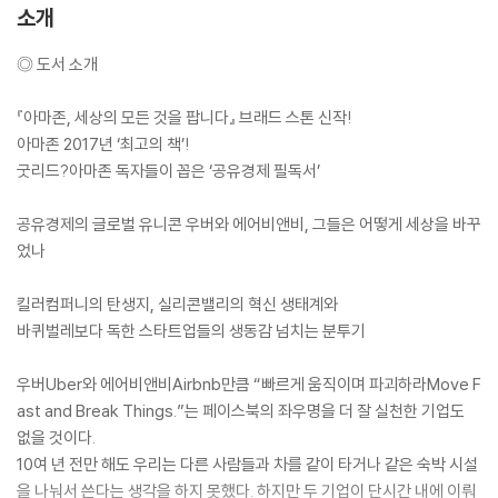
소개
◎ 도서 소개
『아마존, 세상의 모든 것을 팝니다』 브래드 스톤 신작!
아마존 2017년 ‘최고의 책’!
굿리드?아마존 독자들이 꼽은 ‘공유경제 필독서’
공유경제의 글로벌 유니콘 우버와 에어비앤비, 그들은 어떻게 세상을 바꾸
었나
킬러컴퍼니의 탄생지, 실리콘밸리의 혁신 생태계와
바퀴벌레보다 독한 스타트업들의 생동감 넘치는 분투기
우버Uber와 에어비앤비Airbnb만큼 “빠르게 움직이며 파괴하라Move F
ast and Break Things.”는 페이스북의 좌우명을 더 잘 실천한 기업도
없을 것이다.
10여 년 전만 해도 우리는 다른 사람들과 차를 같이 타거나 같은 숙박 시설
을 나눠서 쓴다는 생각을 하지 못했다. 하지만 두 기업이 단시간 내에 이뤄