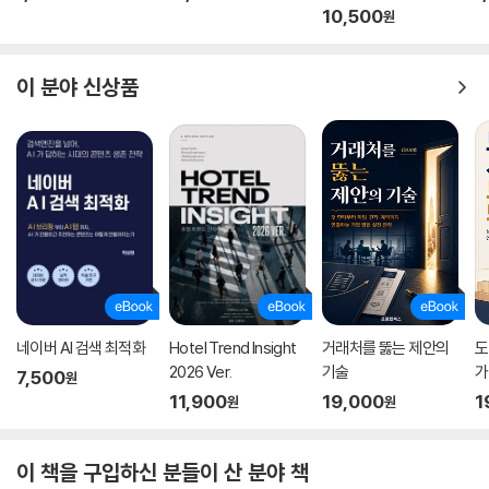
말로 위대한 기업이 태어나는 법이다. 또 두 회사 모두 기존 규제에 맞서면
10,500
원
했고, 우버는 영업을 중단하지 않았다. 우버는 규제와의 싸움에서 승리한
서 성장했다. 그 과정에서 세계 각국 정부와 치열하게 대립하기도 하고 협
것이다.
력하기도 했다. 무서운 성장세와 함께 열정적인 고객의 지지를 등에 업고
이후 캘러닉과 공동창업자들은 우버가 새로운 도시로 진입할 때 관련된 모
규제공세를 해쳐나갔다는 것도 비슷하다.
이 분야 신상품
든 사항들을 ‘플레이북playbook’이라고 부르며 온라인 구글 문서로 기록
해놓았는데, 사업 단계별 행적을 데이터로 체계화한 우버만의 전략 교본이
_ p.5, 감수의 글
라고 볼 수 있다. 이것은 우버 각 지점들이 여러 도시로 뛰어들어 빠른 속도
로 신규 사업을 일으킬 때 요긴한 초창기 ‘틀template’이 되었다.
‘합법과 불법 사이, 제3의 답을 찾아 증명하라’
몇몇 사람들은 우버와 에어비앤비가 기술 엘리트의 극단적 오만을 상징한
혁신은 불확실성과의 싸움, 결국 승패는 실행력에서 갈린다
다고 여겼다. 비평가들은 그들이 기본적인 채용 규칙을 파괴하고 교통체증
을 늘리며 평화로운 거주지를 망쳐버린다는 데서부터 시작해 자유민주적
두 회사가 걸어온 여정은 거의 끊임없는 논란거리와 함께했다. 많은 도시
도시들 안에 무자비한 자본주의 논리를 끌어들였다는 사실에 이르기까지
에서 우버는 전문 운전사들이 혹독한 훈련을 이수하고, 지문이 날인된 신
의 모든 걸 비난하고 있다. 그중 일부는 과장되기도 했지만, 그것은 우버와
네이버 AI 검색 최적화
Hotel Trend Insight
거래처를 뚫는 제안의
도
원조사 결과를 제출하며, 정부가 발행한 값비싼 운전면허의 취득을 요구하
에어비앤비조차 예상하지 못한 결과를 낳았다.
2026 Ver.
기술
가
7,500
원
는 법규를 피해갔다. 또한 택시 회사와 입법의원들이 제기하는 강력한 저
이러한 대혼란의 중심에는 젊고 부유하며 카리스마 넘치는 트래비스 캘러
11,900
19,000
1
원
원
항에 직면했으며 베를린, 파리, 밀라노, 뭄바이에서 폭력 시위의 대상이 되
닉과 브라이언 체스키 같은 CEO들이 있다. 그들은 앞선 세대의 기술 리더
기도 했다.
들을 상징했던 빌 게이츠Bill Gates, 래리 페이지Larry Page, 마크 저커
이 책을 구입하신 분들이 산 분야 책
에어비앤비도 우버 못지않게 파란만장한 일들을 겪으며 성장했다. 뉴욕,
버그Mark Zuckerberg처럼 숫기 없고 내성적인 혁신가들과는 전혀 딴