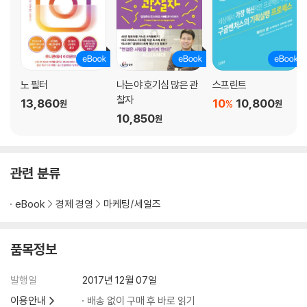
완판되면서 체스키와 게비아는 빚을 청산할 수 있었다.
그렇다고 회사가 즉각적인 성공이나 상당한 부를 얻은 것은 아니었다. 실
제로 그들은 여전히 겨우 적자나 면할 정도의 상태였기 때문에 남은 시리
얼 잔여분을 팔면서 근근이 버텼다. 하지만 이 이야기는 체스키와 게비아
의 엄청난 근성을 보여줬을 뿐 아니라 결국 오랫동안 기다려온 성공으로
노 필터
나는야 호기심 많은 관
스프린트
이끌 창조적 사고 능력을 입증해주었다.
찰자
13,860
10
10,800
%
원
원
그 후로도 게비아와 체스키는 직접 발로 뛰어 사업을 점검했다. 주말을 이
10,850
원
용해 뉴욕에 가서 집주인들과 회의를 하고 좀 더 좋은 사진을 찍어 숙박을
원하는 고객들에게 영업이 되도록 지원한 것이다. 당시만 해도 실리콘밸리
에서는 이런 식의 지원 정책은 회사의 규모를 키우는 데 도움이 안 되는 비
효율적 일로 간주됐다. 하지만 이런 행보를 통해 체스키와 게비아는 초기
관련 분류
이용자들의 니즈를 정확하게 파악할 뿐만 아니라, 멋진 프로필 사진들이
에어비앤비라는 사이트 경험할 때 더욱 매력적인 요소로 작용한다는 사실
eBook
경제 경영
마케팅/세일즈
을 깨닫게 됐다.
품목정보
업스타트의 필수조건은 ‘피, 땀 그리고 라면?’
우버는 어떻게 규제와 싸워 이겼는가
발행일
2017년 12월 07일
이용안내
배송 없이 구매 후 바로 읽기