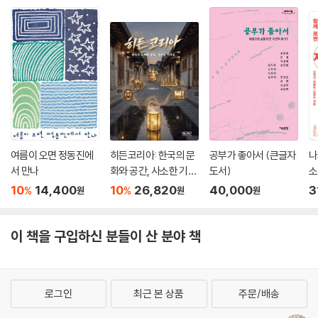
여름이 오면 정동진에
히든코리아: 한국의 문
공부가 좋아서 (큰글자
나
서 만나
화와 공간, 사소한 기적
도서)
소
들
서
10
14,400
10
26,820
40,000
3
%
%
원
원
원
이 책을 구입하신 분들이 산 분야 책
로그인
최근 본 상품
주문/배송