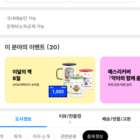
국내배송만 가능
문화비소득공제 가능
이 분야의 이벤트
20
리뷰/한줄평
도서정보
배송/반품/교환
0
개
목차
저자 소개
관련분류
품목정보