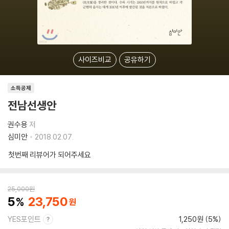
사이즈비교
공유하기
소득공제
전남선생안
권수용
저
심미안
2018.02.07.
첫번째 리뷰어가 되어주세요
25,000
원
5
23,750
YES포인트
1,250원 (5%)