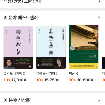
배송/반품/교환 안내
이 분야 베스트셀러
유럽 도시 기행 3
유럽 도시 기행 2
명상록
위
10
17,010
10
15,750
10
10,800
1
%
%
%
원
원
원
이 분야 신상품