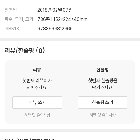
발행일
2018년 02월 07일
쪽수, 무게, 크기
736쪽 | 152*224*40mm
ISBN13
9788963812366
리뷰/한줄평
0
리뷰
한줄평
첫번째 리뷰어가
첫번째 한줄평을
되어주세요.
남겨주세요.
리뷰 쓰기
한줄평 쓰기
혜택 및 유의사항
혜택 및 유의사항