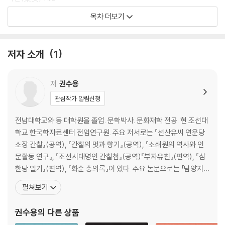
남평(南平) 158
목차 더보기
능주(綾州) 176
담양(潭陽) 196
동복(同福) 216
저자 소개
1
무안(務安) 232
보성(寶城) 248
순천(順天) 268
저
권수용
영광(靈光) 296
관심작가 알림신청
영암(靈巖) 318
옥과(玉果) 338
전남대학교와 동 대학원을 졸업. 문학박사. 문화재학 전공. 현 조선대
장성(長城) 354
학교 한국학자료센터 전임연구원. 주요 저서로는 『선산유씨 연운당
장흥(長興) 370
소장 간찰』(공역), 『간찰의 멋과 향기』(공역), 『소쇄원의 역사와 인
진도(珍島) 396
문활동 연구』, 『조선시대명인 간찰첩』(공역)『부자유친』(편역), 『삼
창평(昌平) 420
한당 일기』(편역), 『화순 충의록』이 있다. 주요 논문으로는 「담양지역
함평(咸平) 432
학구당의 역사와 그 의미」, 「창평학구당의 인적 구성과 운영 형태」, 「1
펼쳐보기
해남(海南) 452
6세기 호남 무등산권 원림문화」, 「광주 풍영정의 문화사적 의의」, 「광
화순(和順) 470
주/전남의 근대 누정 연구」, 「호남의 근대 누정 작가?작품 연구」, 「해
권수용
의 다른 상품
흥양(興陽) 484
남윤씨 문중 문헌록