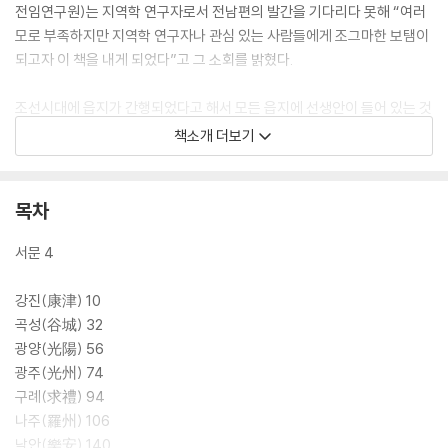
전임연구원)는 지역학 연구자로서 전남편의 발간을 기다리다 못해 “여러
모로 부족하지만 지역학 연구자나 관심 있는 사람들에게 조그마한 보탬이
되고자 이 책을 내게 되었다”고 그 소회를 밝혔다.
조선시대에 읍지가 간행되었다고 해서 모든 읍지에 선생안이 들어 있는 것
은 아니다. 또한 들어 있다고 해도 모두 완벽한 것이 아니어서 저자는 국립
책소개 더보기
중앙도서관의 읍지 자료와 서울대학교 규장각 한국학연구원의 한국학자
료센터 지리지를 집중적으로 활용하였다.
목차
읍지류는 각 고을마다 편찬한 시기에 약간의 차이가 있지만 나름대로 만든
것이 각각 5∼10종에 이른다. 그 가운데 공통적으로 만든 것이 고종 연간
서문 4
인 1871년, 1895년, 1899년 3번에 걸쳐 있었다. 전국 읍지 상송령에 따
라 전라도도지 형태로 만든 것이다. 그런데 이 책에서 서술할 수령의 명단
강진(康津) 10
은 1910년까지로 잡았기 때문에 될 수 있으면 후대에 나온 것이 필요했다
곡성(谷城) 32
고 한다. 이것이 일제강점기인 1920년대 무렵에 간행된 군지를 저본으로
광양(光陽) 56
삼은 이유이다. 저자의 바람대로 이 책이 지역학 연구에 유용하고 편리한
광주(光州) 74
자료로 활용되기를 바란다.
구례(求禮) 94
나주(羅州) 106
낙안(樂安) 140