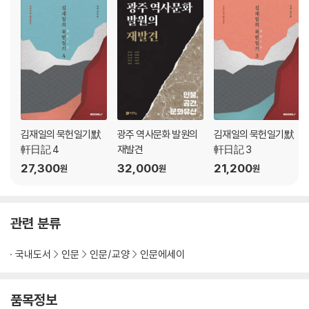
제주(濟州)
제주(濟州) 500
대정(大靜) 538
정의(旌義) 550
기타
여수(麗水) 564
돌산(突山) 566
완도(莞島) 567
김재일의 묵헌일기默
광주 역사문화 발원의
김재일의 묵헌일기默
지도(智島) 569
軒日記 4
재발견
軒日記 3
27,300
32,000
21,200
부록1. 수군진영(水軍鎭營)
원
원
원
전라우수영(全羅右水營) 572
가리포진(加里浦鎭) 596
섬진진(蟾津鎭) 617
관련 분류
부록2. 전라도관찰사(全羅道觀察使) 620
국내도서
인문
인문/교양
인문에세이
후기 651
품목정보
색인