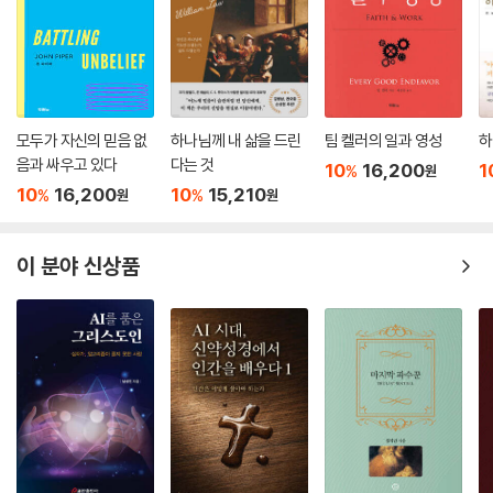
모두가 자신의 믿음 없
하나님께 내 삶을 드린
팀 켈러의 일과 영성
하
음과 싸우고 있다
다는 것
10
16,200
1
%
원
10
16,200
10
15,210
%
%
원
원
이 분야 신상품