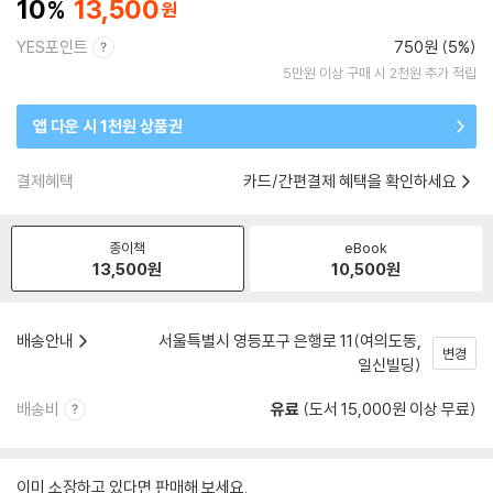
10
13,500
YES포인트
750원 (5%)
5만원 이상 구매 시 2천원 추가 적립
앱 다운 시 1천원 상품권
결제혜택
카드/간편결제 혜택을 확인하세요
종이책
eBook
13,500
원
10,500
원
배송안내
서울특별시 영등포구 은행로 11(여의도동,
변경
일신빌딩)
배송비
유료
(도서 15,000원 이상 무료)
이미 소장하고 있다면 판매해 보세요.