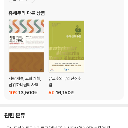
종말성과 종말론적 삶 | 하나님의 형상으로 피조된 인간의 종말 | 그리스도
그 결과물이 이 책이다. 그 외 저서로는 『개혁 교의학: 송영으로서의
의 재림 | 완성
신학』(크리스챤다이제스트), 『헤르만 바빙크』(살림), 『신학: 삼위일
유해무
의 다른 상품
체 하나님을 향한 송영』(
맺는말: 송영
사람 개혁, 교회 개혁,
유교수의 우리신조수
삼위 하나님의 사역
업
10
13,500
5
16,150
%
%
원
원
관련 분류