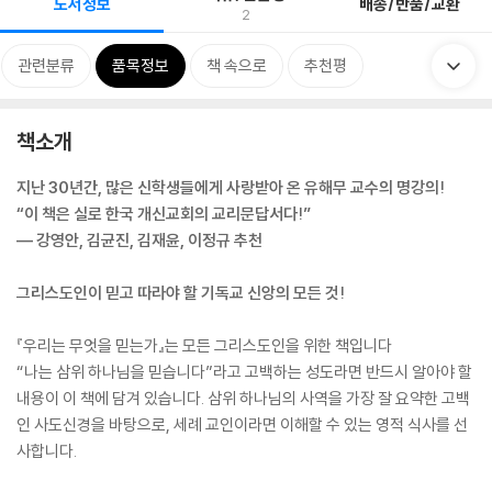
도서정보
배송/반품/교환
2
관련분류
품목정보
책 속으로
추천평
책소개
지난 30년간, 많은 신학생들에게 사랑받아 온 유해무 교수의 명강의!
“이 책은 실로 한국 개신교회의 교리문답서다!”
― 강영안, 김균진, 김재윤, 이정규 추천
그리스도인이 믿고 따라야 할 기독교 신앙의 모든 것!
『우리는 무엇을 믿는가』는 모든 그리스도인을 위한 책입니다
“나는 삼위 하나님을 믿습니다”라고 고백하는 성도라면 반드시 알아야 할
내용이 이 책에 담겨 있습니다. 삼위 하나님의 사역을 가장 잘 요약한 고백
인 사도신경을 바탕으로, 세례 교인이라면 이해할 수 있는 영적 식사를 선
사합니다.