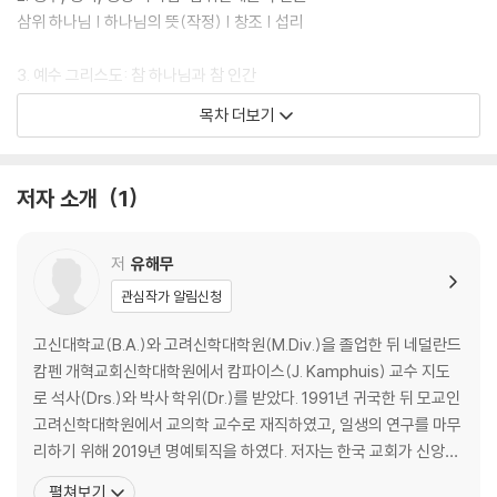
『우리는 무엇을 믿는가』는 송영의 신학을 보여주는 책입니다
삼위 하나님 | 하나님의 뜻(작정) | 창조 | 섭리
진정한 신학은 구원을 즐거워하되, 그 구원에만 머물지 않고 구원의 삼위
하나님께 나아가 영광과 찬양을 드리는 송영의 신학입니다. 창조와 구원
3. 예수 그리스도: 참 하나님과 참 인간
사역에 근거한 하나님의 본성과 속성이 송영에서 우리 앞에 드러나며, 송
죄인인 인간 | 하나님의 형상이신 그리스도 | 성경에 계시된 예수 증거 | 예
목차 더보기
영 중에 우리는 이 하나님의 본성과 속성에 참여할 수 있습니다.
수 그리스도의 인격 | 메시아, 중보자(인격의 연합) | 그리스도의 사역: 구
원
저자 소개
1
4. 성령 하나님
성령론 서론 | 구약에 나타난 성령의 사역 | 신약에 나타난 성령의 사역 | 성
령론의 구성
저
유해무
관심작가 알림신청
5. 성령 하나님: 교회론
교회론 서론 | 은혜의 방편 | 교회
고신대학교(B.A.)와 고려신학대학원(M.Div.)을 졸업한 뒤 네덜란드
캄펜 개혁교회신학대학원에서 캄파이스(J. Kamphuis) 교수 지도
6. 성령 하나님: 구원론
로 석사(Drs.)와 박사 학위(Dr.)를 받았다. 1991년 귀국한 뒤 모교인
성령과 구원 사역 | 성령론적 구원론 | 구원의 은덕들
고려신학대학원에서 교의학 교수로 재직하였고, 일생의 연구를 마무
리하기 위해 2019년 명예퇴직을 하였다. 저자는 한국 교회가 신앙고
7. 성령 하나님: 종말론
백적 공교회를 견지해야 한다는 뜻에 따라 일생 동안 연구를 했으며,
펼쳐보기