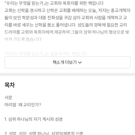
『우리는 무엇을 믿는가』는 교회와 목회자를 위한 책입니다
교회는 신학을 경시하고 신학은 교회를 배제하는 오늘, 저자는 종교개혁자
들이 보인 학문성과 대중 친화성을 귀감 삼아 교회와 사람을 개혁하고 교
리를 바로 세우는 신학을 몸소 풀어냅니다. 성도들의 양육에 필요한 교리
드라마를 교회와 목회자에게 제공하여 그들이 삼위 하나님의 형상으로 빚
어져 가도록 돕습니다.
『우리는 무엇을 믿는가』는 삶을 바꾸는 책입니다
저자는 믿음과 삶을 분리하는 이원론을 바로잡고자 펜을 들었습니다. 우리
책소개 더보기
안에는 믿음의 내용이 없기 때문에 우리 바깥에서 주님이 주시는 내용으로
공급받아야 합니다. 하나님과 예수님을 아는 지식에서 자라갈 때 믿음이
자라고, 그에 따라 백 배의 결실을 맺을 수 있게 됩니다.
목차
『우리는 무엇을 믿는가』는 살아 움직이는 책입니다
서문
하나님은 살아 계시며 우리와 교제하시는 분입니다. ‘신론’은 딱딱한 명제
머리말: 왜 교리인가?
가 아니라 하나님이 우리를 위해 행하신 일을 알려 주며, 신론을 배우는 것
은 그 일들이 우리를 위한 일이었다고 고백하고 기뻐하는 행위입니다. 이
1. 삼위 하나님의 자기 계시와 성경
책은 살아 움직여 읽는 사람의 영혼을 울리는 찬송이 됩니다.
2. 성부, 성자, 성령 하나님: 삼위일체론적 신론