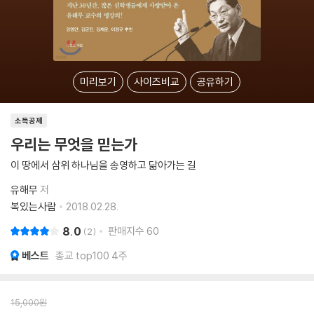
미리보기
사이즈비교
공유하기
소득공제
우리는 무엇을 믿는가
이 땅에서 삼위 하나님을 송영하고 닮아가는 길
유해무
저
복있는사람
2018.02.28.
8.0
판매지수
60
2
베스트
종교 top100 4주
15,000
원