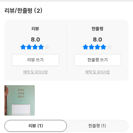
--- 「5. 성령 하나님: 교회론」 중에서
회적 신뢰도가 땅에 떨어진 오늘의 한국 교회에 꼭 필요한 책이다. 실로
리뷰/한줄평
2
“한국 개신교회의 교리문답서”라 할 만하다.
영원을 불변성이나 무한성의 관점에서 보는 것은 옳지 않다. 영원을 시간
- 김균진 (연세대학교 신학과 명예교수)
과 반대의 개념인 무시간성으로 이해해서도 안 된다. 시간을 초월하는 것
리뷰
한줄평
으로 봐야 한다. 영원을 무시간성으로 보면 하나님이 시간이 있는 역사 속
그리스도인들은 예배 가운데 찾아오시는 삼위 하나님을 즐기고 누리는 사
8.0
8.0
으로 오신 것을 설명할 수 없다. 그러나 하나님은 피조물이 있는 곳, 역사
람들이다. 저자는 삼위 하나님을 함께 즐거워하는 신앙고백의 자리로 우리
속에 오셨다. 그러므로 우리는 역사라는 시간 안에서 영원한 하나님을 만
를 초대한다. 그리고 이 즐김이 있는 성도가 삼위 하나님의 일하심을 따라
난다. 따라서 하나님의 영원성은 시간과 떨어져 있는 것이 아니라 시간계
서 ‘사람’ 개혁으로 인도되기를 열망한다. 그 길을 함께 걷고자 하는 모든
리뷰 쓰기
한줄평 쓰기
속으로 오시는 것으로 이해할 수 있다. 하나님이 역사 속에서 자신을 계시
그리스도인에게 이 책은 의미 있는 안내자가 될 것이다.
하셨으므로, 우리는 하나님을 아브라함의 하나님, 이삭과 야곱의 하나님,
- 김재윤 (아세아연합신학대학교 조직신학 교수)
혜택 및 유의사항
혜택 및 유의사항
또한 산 자들의 하나님이라고 고백할 수 있다(막 12:26 이하). 예수님이 바
로 산 자시다(계 1:18). 하나님은 자신을 그리스도 안에서 산 자로 계시하
학교에서 저자의 수업을 들을 때, 우리는 선이 굵은 저자의 강의를 들으며
셨다.
무언가 다른 세계에 있는 것 같은 느낌을 받았다. 낯선 세계에 들어온 그 느
--- 「2. 성부, 성자, 성령 하나님: 삼위일체론적 신론」 중에서
낌을 어떤 이는 단순히 “수업이 어렵다”고 표현했고, 또 어떤 이는 “참으
로 놀랍다”고 표현했다. 학생들은 맨 앞자리를 확보하기 위해 다투어야 할
정도였고, 한 글자도 빠짐없이 받아 적으며 그 낯선 세계를 체화하기 위해
온 힘을 기울였다. 저자의 강의 내용은 분명히 우리가 알고 있는 정통 기독
리뷰
1
한줄평
1
교였지만, 그 강의가 보여주는 세계는 우리가 한 번도 경험해 본 적이 없던