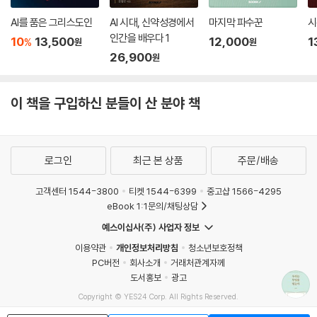
AI를 품은 그리스도인
AI 시대, 신약성경에서
마지막 파수꾼
시
인간을 배우다 1
10
13,500
12,000
1
%
원
원
26,900
원
이 책을 구입하신 분들이 산 분야 책
로그인
최근 본 상품
주문/배송
고객센터 1544-3800
티켓 1544-6399
중고샵 1566-4295
eBook 1:1문의/채팅상담
예스이십사(주) 사업자 정보
이용약관
개인정보처리방침
청소년보호정책
PC버전
회사소개
거래처관계자께
도서홍보
광고
Copyright © YES24 Corp. All Rights Reserved.
MATOM4