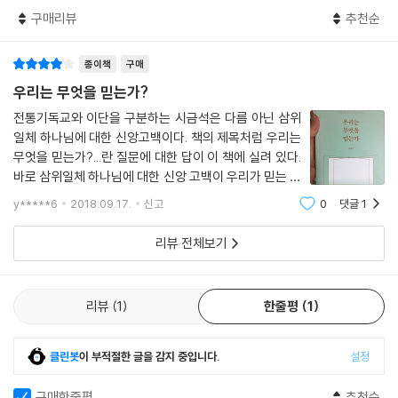
것이었기 때문이다. 그것은 무엇이었을까? 저자는 개혁파 신학을 가르쳤
구매리뷰
추천순
고, 따라서 종교개혁자들의 외침이 그 세계 전반에 울려 퍼졌다. 그러나 개
혁파 신학은 홀로 떨어져 있지 않았고, 초대 교회로부터 보존된 공교회의
종이책
구매
전통 한가운데 당당하게 자리하고 있었다. 이전에 우리는 ‘오직 개혁파 홀
로’로 분리되어 있던 신학의 세계에 있었지만, 그 수업 시간에 로마가톨릭
우리는 무엇을 믿는가?
과 동방교회의 전통을 한편으로는 이어받고, 다른 한편으로는 저항하고 개
전통기독교와 이단을 구분하는 시금석은 다름 아닌 삼위
혁한(Reformed) 신학의 세계로 초대받은 것이다. 거기서 우리는 16세
일체 하나님에 대한 신앙고백이다. 책의 제목처럼 우리는
기와 17세기에만 일하신 하나님이 아닌, ‘거룩한 공회’의 역사 전체 가운데
무엇을 믿는가?...란 질문에 대한 답이 이 책에 실려 있다.
일하신 삼위 하나님을 만났다. 이 책에서 저자는 우리가 공예배 시에 고백
바로 삼위일체 하나님에 대한 신앙 고백이 우리가 믿는 바
하는 사도신경을 통해 정통적 개혁파 신학을 드러냄과 동시에, 그 개혁파
를 말해준다. 성부 하나님, 성자 하나님. 성령 하나님에 대
y*****6
2018.09.17.
신고
0
댓글
1
한 신앙고백은 그저 사변적인 고백이 아니라, 매 주일 교
신학이 공교회의 중심에 자리하고 있는 세계를 그려내어 제시한다. 그래서
회 공동체 안에서 사도신경을 통해 고
저자의 글 안에는 개혁파 신학을 향한 자랑과 더불어 공교회를 향한 사랑
리뷰 전체보기
이 넘쳐난다. 그 사랑 안에서 우리는 우리 주님의 신부인 교회를 사랑하며
개혁하고, 질타하며 껴안는 법을 배웠다. 나를 비롯한 젊은 세대들은 이렇
듯 주님의 교회를 섬겨야 하며, 따라서 저자가 그려내는 이 새로운 세계, 정
리뷰
1
한줄평
1
통적이고 오래되었지만 편협한 우리의 마음에는 낯설게 느껴지는 세계를
만나야 한다. 당신이 잡은 바로 이 책으로부터.
클린봇
이 부적절한 글을 감지 중입니다.
설정
이정규 (시광교회 담임목사)
구매한줄평
추천순