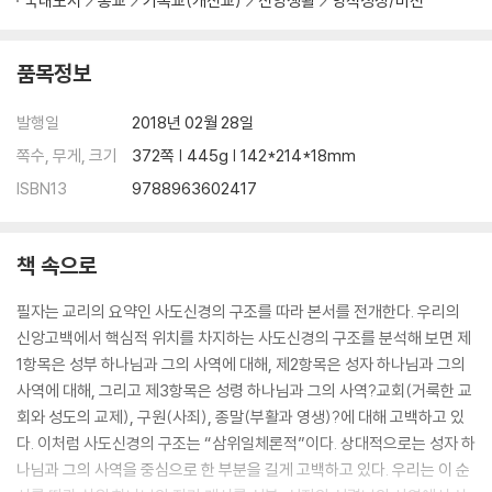
국내도서
종교
기독교(개신교)
신앙생활
영적성장/비전
품목정보
발행일
2018년 02월 28일
쪽수, 무게, 크기
372쪽 | 445g | 142*214*18mm
ISBN13
9788963602417
책 속으로
필자는 교리의 요약인 사도신경의 구조를 따라 본서를 전개한다. 우리의
신앙고백에서 핵심적 위치를 차지하는 사도신경의 구조를 분석해 보면 제
1항목은 성부 하나님과 그의 사역에 대해, 제2항목은 성자 하나님과 그의
사역에 대해, 그리고 제3항목은 성령 하나님과 그의 사역?교회(거룩한 교
회와 성도의 교제), 구원(사죄), 종말(부활과 영생)?에 대해 고백하고 있
다. 이처럼 사도신경의 구조는 “삼위일체론적”이다. 상대적으로는 성자 하
나님과 그의 사역을 중심으로 한 부분을 길게 고백하고 있다. 우리는 이 순