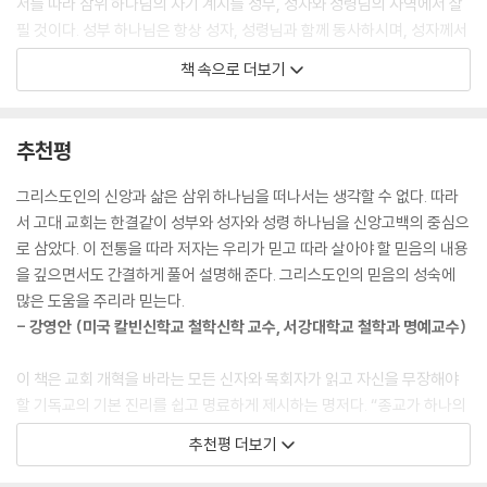
서를 따라 삼위 하나님의 자기 계시를 성부, 성자와 성령님의 사역에서 살
필 것이다. 성부 하나님은 항상 성자, 성령님과 함께 동사하시며, 성자께서
도 성부의 보냄을 받아 성령님의 능력으로 사역하셨고, 성령님께서도 성부
책 속으로 더보기
와 성자 하나님의 사역을 교회와 우리에게 적용하심으로 우리를 하나님의
동사자로 만드신다. 그러므로 본서는 어느 곳에서나 삼위 하나님을 증거하
며, 또한 삼위 하나님을 증거하는 죄인이면서 동시에 의인인 우리의 모습
추천평
을 지속적으로 보여줄 것이다.
--- 「머리말」 중에서
그리스도인의 신앙과 삶은 삼위 하나님을 떠나서는 생각할 수 없다. 따라
서 고대 교회는 한결같이 성부와 성자와 성령 하나님을 신앙고백의 중심으
기도와 성령님의 관계를 보자. 바르게 기도하는 것은 희귀한 은사인데, 우
로 삼았다. 이 전통을 따라 저자는 우리가 믿고 따라 살아야 할 믿음의 내용
리는 이를 얻기 위해 성령의 도움을 간구해야 한다. 우리는 기도가 하나님
을 깊으면서도 간결하게 풀어 설명해 준다. 그리스도인의 믿음의 성숙에
이 자기를 계시하시는 방편이며, 성령의 도움으로 믿음 안에서만 예수님의
많은 도움을 주리라 믿는다.
이름으로 기도할 수 있다는 의미에서 “제한적인” 은혜의 방편인 기도를 옹
- 강영안 (미국 칼빈신학교 철학신학 교수, 서강대학교 철학과 명예교수)
호한다. 이로써 세 방편들은 모두 특성을 지닌다. 한마디로 진정한 의미의
은혜의 방편인 말씀을 깨닫게 해주는 것은 기도다. 간접적이기는 하나 기
이 책은 교회 개혁을 바라는 모든 신자와 목회자가 읽고 자신을 무장해야
도는 하나님이 자기를 계시하시는 방편이다. 기도는 삼위 하나님과의 교제
할 기독교의 기본 진리를 쉽고 명료하게 제시하는 명저다. “종교가 하나의
를 위한 방편이다. 말씀을 깨닫게 해주는 것이 기도다. 이러한 점에서 공예
사업 수단이 되고, 하나님조차도 세속적 목적에 활용하는 방편으로 변
추천평 더보기
배 시에 설교 직전에 드리는 “설교”를 위한 기도는 성령의 임재와 능력을
질”되었으며, “부실한 교육을 받고 배출된 목사들”이 넘쳐나고, “관료주
간구하는 좋은 전통이다.
의적 교회 정치”, “교권에 지배당하는 신학과 신학교” 등의 문제와 함께 사