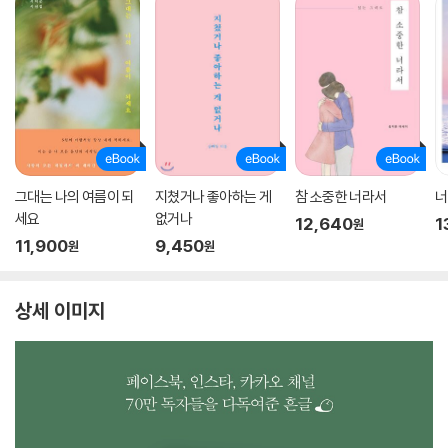
그대는 나의 여름이 되
지쳤거나 좋아하는 게
참 소중한 너라서
너
세요
없거나
12,640
1
원
11,900
9,450
원
원
상세 이미지