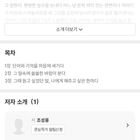
고 말한다. 평범한 일상을 보내다 어느 날 문득 의미 있는 장면이나 이야기
가 마음에 스며들어왔을 때 그것을 심장에 담아두었다가 글로 풀어낸다는
것이다. 그런 흔글이 『내가 소홀했던 것들』이라는 제목의 신작을 들고 찾
아왔다.
소개 더보기
이 책은 고단한 현실에 잠시 잊고 있었던 소중한 것들에 대해 돌아보게끔
하는 책이다. 페이지를 한 장 한 장 넘기다 보면 별거 아닌 말 한마디에 힘
목차
을 얻었던, 소홀해서 관계가 끊어졌던, 타인의 온기에 위안을 받았던, 수많
은 사람들의 이야기들이 스며들어와 삶의 고단함에 차갑게 식었던 마음의
1장. 단어와 기억을 마음에 새기다
온도가 서서히 높아지며 가슴이 두근거리는 것들을 느낄 수 있을 것이다.
2장. 그 말속에 쓸쓸한 바람이 분다
3장. 그때 듣고 싶었던 말, 나에게 해주고 싶은 한마디
저자 소개
1
저
조성용
관심작가 알림신청