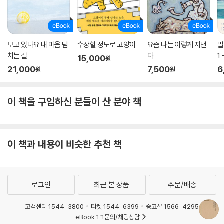
보고 있나요 내 마음 넘
수상할 정도로 고양이
요즘 나는 이렇게 지낸
말
치는 걸
다
1
15,000
원
21,000
7,500
6
원
원
이 책을 구입하신 분들이 산 분야 책
이 책과 내용이 비슷한 추천 책
로그인
최근 본 상품
주문/배송
고객센터 1544-3800
티켓 1544-6399
중고샵 1566-4295
eBook 1:1문의/채팅상담