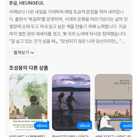
흔글, HEUNGEUL
어제보다 나은 내일을 기대하며 매일 조금씩 문장을 적어 내려갑니
다. 출판사 ‘북갈피’를 운영하며, 시대의 유행을 따르기보다는 삶의 진
열장에 오래 두고 꺼내 읽고 싶은 책을 만들기 위해 노력합니다. 지금
까지 열한 권의 에세이를 썼고, 몇 곡의 노래에 작사로 참여했습니다.
『잘 살고 있는 건가 싶을 때』, 『완성되지 않은 나와 당신이지만』, 『삶
에 지치고 사랑도 무너져갈 때』, 『내일이 두려운 오늘의 너에게』, 『타
펼쳐보기
인을 안아주듯 나를 안았다』 등을 썼습니다. ‘우리 오늘 만날까’ 이민
혁, ‘우리 그 밤에 웃은 것처럼’ 이민혁, ‘낭만’ 폴카이트(Paulkyt
조성용
의 다른 상품