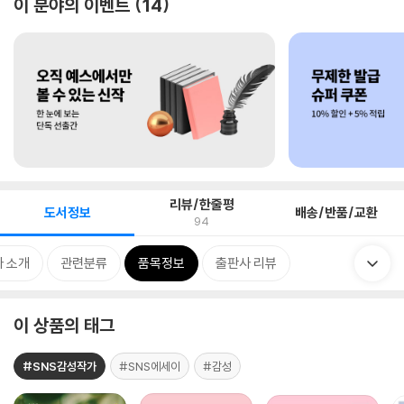
이 분야의 이벤트
14
리뷰/한줄평
도서정보
배송/반품/교환
94
 소개
관련분류
품목정보
출판사 리뷰
이 상품의 태그
#SNS감성작가
#SNS에세이
#감성