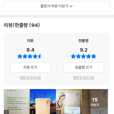
는 모두 완벽할 수 없지만, 오늘보다 내일 더 나은 사람이 되면 그만”이라
출판사 리뷰 더보기
고 말하며 손을 내민다. 『내가 소홀했던 것들』은 완전하지 못한 하루를 살
아가고 있는 저자 자신과 독자들에게 가장 소중한 ‘나’를 지켜줄 위로와 응
원이 되어줄 것이다. 그럼에도 불구하고 괜찮다고. 그런 과거가 있기에 지
리뷰/한줄평
94
금의 당신의 빛날 수 있는 것이니 더 이상 자책하지 말라고.
대부분의 파도는 방파제를 넘지 못한다.
리뷰
한줄평
간혹 그 방파제를 넘는 큰 파도가 덮쳐온다 해도
8.4
9.2
그건 더 큰 방파제를 쌓지 않은 내 탓이 아니라
어떤 방파제라도 넘겼을 아주 큰 파도의 탓일 것이다.
내 탓이 아니라.
리뷰 쓰기
한줄평 쓰기
_「방파제」 중에서
혜택 및 유의사항
혜택 및 유의사항
누구나 겪어본 적 있지만, 누구도 모르는
어제와 오늘 그리고 내일 하루에 대하여.
15
전작에서 힘든 사람들에게 무너지지 않고 버틸 힘을 주었다면, 이번 책에
더보기
서는 그저 웅크리고 버티는 것에서 벗어나 좀 더 적극적으로 자신의 삶에
개입하고 현재에 충실하게 머무르는 법에 대해 알려준다. 그 안에는 저자
3
5
3