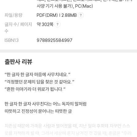
사양 기기 사용 불가), PC(Mac)
파일/용량
PDF(DRM) | 2.88MB
글자 수/ 페이지
약 302쪽
수
ISBN13
9788925584997
출판사 리뷰
“한 글자 한 글자 마음에 사무치네요.”
“걱정했던 문제의 답을 찾은 것 같아요.”
“흔한 이야기라 더 위로가 됩니다.”
한 글자 한 글자 사무친다는 어느 독자의 말처럼
따뜻하고 진정성이 묻어나는 따뜻한 글
자존심 때문에 가까운 사람과 멀어졌을 때, 지난 일이 후회돼 자꾸만 스스
로를 자책하게 될 때, 그래서 세상에 혼자 남겨진 것 같을 때, 흔글은 “우리