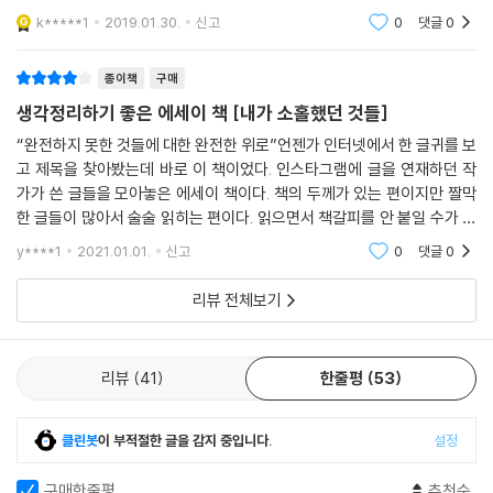
삶에서 중요한 것을 놓치고 있다는 생각이 들 때 읽으면 참 도움이 될 것 같
들이 많았어요. 사소한 감정들을 잘 표현해 낸 책이라고 생각합니다. 그리
k*****1
2019.01.30.
신고
0
댓글
0
고 너무 앞만보
은 책이네요.
종이책
구매
관계의 문제로 고민하고 있었는데, 글을 읽고 고민에 대한 답을 찾았습니
생각정리하기 좋은 에세이 책 [내가 소홀했던 것들]
다. 제 마음을 읽는 듯한 짧은 글들이 마음을 움직이네요.
“완전하지 못한 것들에 대한 완전한 위로”언젠가 인터넷에서 한 글귀를 보
고 제목을 찾아봤는데 바로 이 책이었다. 인스타그램에 글을 연재하던 작
가가 쓴 글들을 모아놓은 에세이 책이다. 책의 두께가 있는 편이지만 짤막
한 글들이 많아서 술술 읽히는 편이다. 읽으면서 책갈피를 안 붙일 수가 없
는 페이지가 많았다. 그만큼 마음에 와닿는 짧고 굵은 글들이 많았다. 여러
y****1
2021.01.01.
신고
0
댓글
0
주제로 작가
리뷰 전체보기
리뷰
41
한줄평
53
클린봇
이 부적절한 글을 감지 중입니다.
설정
구매한줄평
추천순