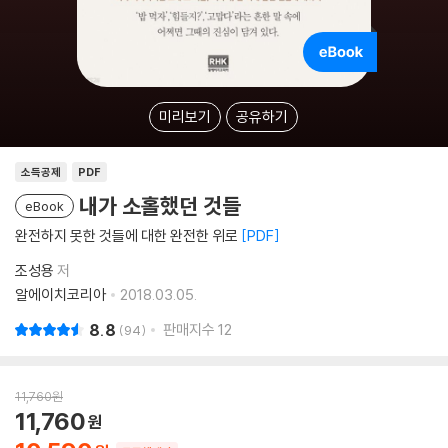
미리보기
공유하기
소득공제
PDF
내가 소홀했던 것들
eBook
완전하지 못한 것들에 대한 완전한 위로
PDF
조성용
저
알에이치코리아
2018.03.05.
8.8
판매지수
12
94
11,760
원
11,760