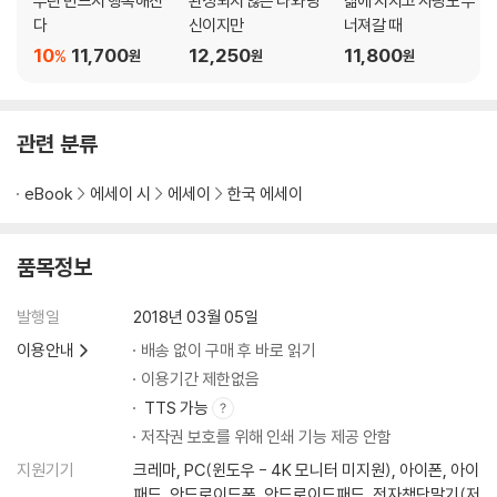
우린 반드시 행복해진
완성되지 않은 나와 당
삶에 지치고 사랑도 무
다
신이지만
너져갈 때
10
11,700
12,250
11,800
%
원
원
원
관련 분류
eBook
에세이 시
에세이
한국 에세이
품목정보
발행일
2018년 03월 05일
이용안내
배송 없이 구매 후 바로 읽기
이용기간 제한없음
TTS 가능
저작권 보호를 위해 인쇄 기능 제공 안함
지원기기
크레마, PC(윈도우 - 4K 모니터 미지원), 아이폰, 아이
패드, 안드로이드폰, 안드로이드패드, 전자책단말기(저