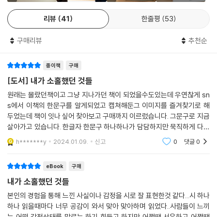
의 수많은 고민과 삶에 대한 성찰이 담겨 있다.
리뷰
41
한줄평
53
여러 편의 조각 글로 구성된 이 책은 마지막 페이지에 가서야 하나의 퍼즐
구매리뷰
추천순
처럼 완성된다. 마지막 장을 넘기면 아쉬웠던 과거와 충만한 현재를 지나
비로소 내일에 대한 위안과 기대를 엿본 듯한 기분이 든다. 이 책이 하고자
종이책
구매
하는 말은 한 가지 메시지로 귀결된다.
[도서] 내가 소홀했던 것들
‘지금 이 순간 행복 합시다. 내일은 멀어요.’
원래는 몰랐던책이고 그냥 지나가던 책이 되었을수도있는데 우연찮게 sn
s에서 이책의 한문구를 알게되었고 캡쳐해둔그 이미지를 즐겨찾기로 해
그 안에는 수많은 하루를 살아내며 겪었던 가족에 대한 사랑, 관계를 포기
두었는데 책이 잇나 싶어 찾아보고 구매까지 이르렀습니다. 그문구로 지금
하지 않는 마음, 아픔을 통해 얻은 교훈 등 소소하지만 나 자신과 삶에 대한
살아가고 있습니다. 한글자 한문구 하나하나가 담담하지만 묵직하게 다가
진득한 애정이 담겨 있다. 이 책의 첫 장에서 저자는 지난 몇 년간 많은 사
오는책같아요 위로도 주고요 2018년책이면 한참전에 나왔을텐데 이제라
h*******y
2024.01.09.
신고
0
댓글
0
도 알게되 기쁩니다
랑을 받았고 열심히 글을 썼지만, 앞으로 나아갈수록 마음 한구석에 허전
한 마음이 있었음을 고백한다. 그리고 뒤를 돌아봤을 때 저자는 그제야 앞
eBook
구매
으로 나아가고 하루를 완벽하게 채우는 것에 급급해 놓치고 살아온 수많은
내가 소홀했던 것들
것들이 보였다고 말한다. 그의 고민은 비단 지금을 살아가는 우리 모두의
고민일 것이다. 너무 바빠서, 관계에 지쳐서, 혹은 마음의 여유가 없다는 말
본인의 경험을 통해 느낀 사실이나 감정을 시로 잘 표현한것 같다...시 하나
하나 읽을때마다 너무 공감이 와서 맞아 맞아하며 읽었다..사람들이 느끼
로 우리는 소중한 것들을 뒤로 미루며 살아간다.
는 어떤 감정상태를 말로는 하기 힘들고 하지만 어쩔땐 서운하고 어쩔땐