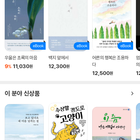
우울은 초록의 마음
백지 앞에서
어른의 행복은 조용하
엄
다
의
9
11,030
12,300
%
원
원
12,500
1
원
이 분야 신상품