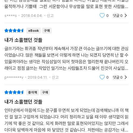
울적하거나 기쁠떄 그런 서운함이나 무상함을 말로 표현 못한 사람들의
하지만 이 책은 말한다. 산다는 것은 나의 하루를 완벽함으로 채우는 것이
감정을 쉽게 쉽게 잘 써서 책장이 잘 넘어갔다..다 알고 느끼지만 마음대로
아니라 그저 어제와는 조금 다른 내가 되는 것이라고. 같은 하루를 보내고
s****s
2018.04.04.
신고
0
댓글
0
안되고 지나면
있는 것 같지만, 어제와 또 다른 하루를 보내고 있는 우리이기에 이 책의 종
착점에 도착했을 때 누구나 각자 필요한 만큼의 힘을 얻어갈 수 있을 것이
eBook
구매
다.
내가 소홀했던 것들
글쓰기라는 휘귀종 작년부터 계속해서 가장 큰 이슈는 글쓰기에 대한 관심
이 책을 먼저 읽은 독자들의 추천평
이었습니다. 많은 책들을 보면서 이렇게 하면 나는 되겠지 당연히 난 할 수
있을꺼야라는 생각은 작심삼일이 되어 첫마음은 멀리한채 끝나버린지 오
내가 누군지 나의 존재를 깨닫고 싶은데 그게 잘 되지 않아 힘들었어요. 이
래이고 점점 글쓰는 작업인 일기쓰는 사람들조차 드물어 진것이 사실입니
책이 던지는 ‘나는 어떤 사람일까?’라는 질문이 좋은 것 같아요.
다. 모든것이 전산으로 데이터화 되고 기술의 발전의 하루하루 달라지는
p*******v
2019.04.11.
신고
0
댓글
0
이 시점에서 자신
특별한 이야기가 아니라 우리가 흔히 겪는, 흔한 글이라 더 위로가 됩니다.
종이책
구매
마음에 사무치는 글이에요. 소중한 사람에게 선물하고 싶은 글귀들이에요.
내가 소홀했던 것들
인터넷에서 마음에 드는 문구를 우연히 보게 되었는데 검색해보니까 이 책
흘려보내듯 바쁜 삶을 사는 동안 잠시 머물러 잔잔히 가슴속에 들어오는
인 걸 알고 구입하게 되었습니다. 머리 정리하고 싶을 때 아무 생각없이 읽
그런 글이네요.
기에 딱 좋은 것 같아요. 되게 화려한 말로 표현되어있지는 않지만 그래서
더더욱 담백하게 마음에 와 닿았던 것 같습니다. 저한테는 공감가는 내용