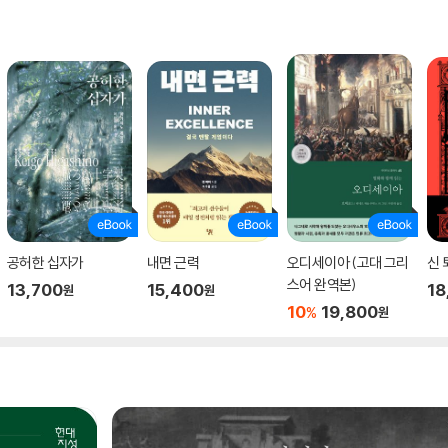
공허한 십자가
내면 근력
오디세이아 (고대 그리
신 
스어 완역본)
13,700
15,400
18
원
원
10
19,800
%
원