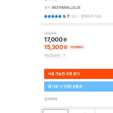
원서
BIOI PARALLELOI
9.7
판매지수
144
33
17,000
원
17,000
15,300
쿠폰혜택가
YES포인트
사용 가능한 쿠폰 받기
앱 다운 시 1천원 상품권
결제혜택