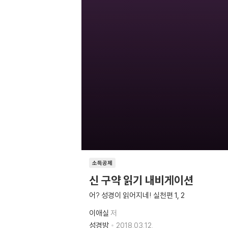
소득공제
신 구약 읽기 내비게이션
어? 성경이 읽어지네! 실천편 1, 2
이애실
저
성경방
2018.03.12.