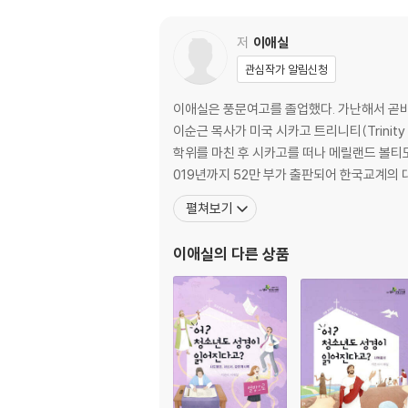
□ Day 53 9. 2차로 빌립보, 데살로니가, 고린
□ Day 54 10. 3차로 에베소교회 개척 중 
저
이애실
□ Day 55,56,57,(58) 11. 다행히 잘~ 
관심작가 알림신청
□ Day (58),59,60 12. 열방 제국 무너
나가는 글 마지막 깃발을 날리며……
이애실은 풍문여고를 졸업했다. 가난해서 곧바
이순근 목사가 미국 시카고 트리니티(Trinity E
구약 읽기
학위를 마친 후 시카고를 떠나 메릴랜드 볼티모어
들어가는 글 아하~, 내비게이션을 달아드리자!
019년까지 52만 부가 출판되어 한국교계의
추천의 글
펼쳐보기
구약읽기 내비게이션 사용방법
신구약읽기 내비게이션 활용방법
이애실
의 다른 상품
□ 1. 구약목록, 이야기로 확~ 꿰뚫어라!
□ Day 1 창 1-19장
□ Day 2 창 20-38장
□ Day 3 창 39-50장, 출 1-11장
□ Day 4 출 12-31장
□ Day 5 출 32-40장