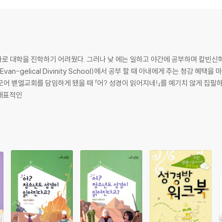
도교회 개척!
고린도교회가 말썽을 피우지만…
해결하고 1,2,3차 여행 마무리한 후, 드디어 로마 제국을 밟으니~
지고, 죽임당하신 어린양은 영원히 통치하시리라. 하나님은 왕이시다!
로 대학을 진학하기 어려웠다. 그러나 낮 에는 일하고 야간에 공부하며 칼빈신
van-gelical Divinity School)에서 공부 할 때 아내에게 주는 청강 혜
 벧엘교회를 담임하게 됐을 때 「어? 성경이 읽어지네!」를 예기치 않게 집필하게 
 대표적인