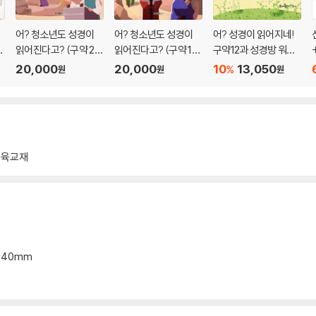
어? 청소년도 성경이
어? 청소년도 성경이
어? 성경이 읽어지네!
읽어진다고? (구약 2
읽어진다고? (구약 1
구약12과 성경방 워크
탄/학생용)
탄/학생용)
북
20,000
20,000
10
13,050
%
원
원
원
, (시 34, 56편), 삼상 22장, (시 52, 57편), 삼상 23장, (시 54편), 삼상 24장, 
교육교재
편)
, (시 60편), 삼하 9-12장, (시 51편)
4장(삼하22장, 시 18편과 동일), (시 53, 55, 58, 61-62, 64-71편)
7*40mm
장), 왕하9-13장, (욜 1-3장), 왕하 14장, (호 1-14장), (암1-9장), (욘 1-4장)