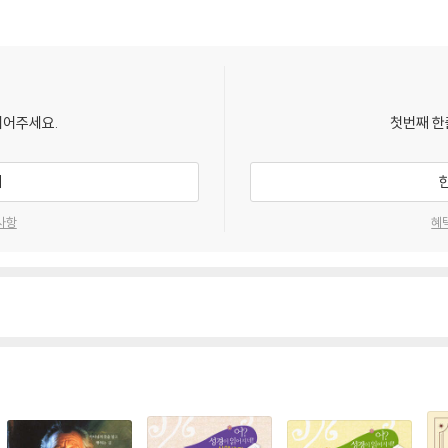
 (나 1-3장)
항목 참고)
되어주세요.
첫번째 한
(렘 읽기: 아래 항목 참고)
장)
기
사항
혜
-89편)
시 106편)
 라 1-6장, (학1-2장), (슥 1-8장)