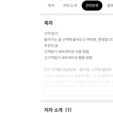
목차
저자 소개
관련분류
품
목차
신약 읽기
들어가는 글 신약에 들어오신 여러분, 환영합니
추천의 글
신약읽기 내비게이션 사용 방법
신구약읽기 내비게이션 활용 방법
□ 1. 구약을 단숨에 확~ 꿴 다음, 신약에 붙여라
□ Day 49 50 51 2. 갈릴리 예수, 첫 유
□ Day 49 50 51 3. 8개월 후, 갈릴리로 
□ Day 49 50 51 4. 두 유월절(2,3) 지나
□ Day 49 50 51 5. 드디어 갈릴리를 떠
□ Day 49 50 51 6. 제자들에게는 유언 강론
□ Day 52 7. 예수 부활 이후, 갈릴리 사나이
저자 소개
1
□ Day 52 8. 혜성처럼 나타난 바울, 해외 갈