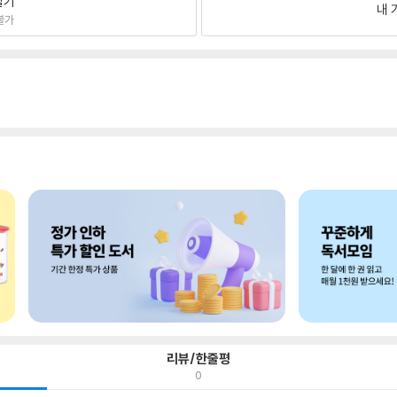
팔기
내 
불가
리뷰/한줄평
0