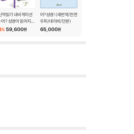
신약읽기 내비게이션
어?성경! (새번역/천연
어? 성경! (개역개정/
+어? 성경이 읽어지
우피/네이비/단본)
천연우피/버건디)
네!+신약12과 성경방
6
59,600
65,000
60,000
%
원
원
원
워크북 : 신약 세트
(시 63, 142편)
, 왕하 15:1-12