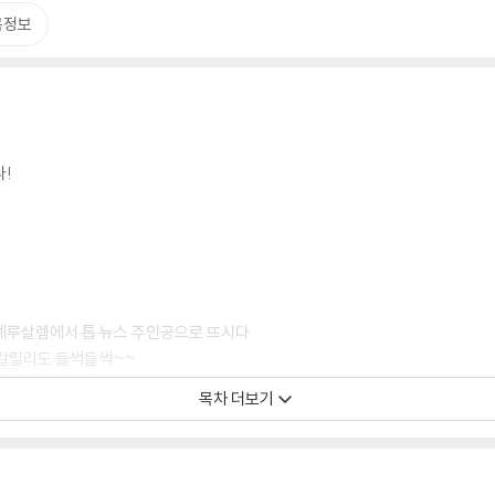
목정보
다!
월절에 예루살렘에서 톱 뉴스 주인공으로 뜨시다
이동! 갈릴리도 들썩들썩~~
 제자 훈련 MT(초막절)까지 갈릴리 사역 완료!
목차 더보기
나 오~~랜만에 예루살렘에서 초막절, 수전절 대중설교를 하시고~
(감, 다, 포)을 남기신 후 십자가에 처형되시다
들 예루살렘에 교회 개척
라디아교회 개척!