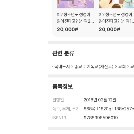
□ Day 6 민 1:1-20:13
□ Day 7 민 20:14-36장
어? 청소년도 성경이
어? 청소년도 성경이
□ Day 8 (레 1-22장)
읽어진다고? (신약 2
읽어진다고? (신약 1
□ Day 9 (레 23-27장), (신 1-13장)
탄/학생용)
탄/학생용)
20,000
20,000
원
원
□ Day 10 (신 14-34장)
□ Day 11 수 1-24장
□ Day 12 삿 1-16장
□ Day 13 삿 17-21장, (룻 1-4장), 삼상 1-8장
관련 분류
□ Day 14 삼상 9-20장(시59편)
□ Day 15 (시 1-2, 4-6, 8-17편), 삼상 21장
국내도서
종교
기독교(개신교)
교회
□ Day 16 삼상 25:1-삼하 2:11, (시 7, 19-30
□ Day 17 삼하 2:23-5:25, (시 31-41편)
품목정보
□ Day 18 삼하 6-7장, (시 42-50편), 삼하 8장
□ Day 19 삼하 13-19장, (시 3편), 삼하 20-2
발행일
2018년 03월 12일
□ Day 20 왕상 1-6장, (시 72편), (잠1-15장)
쪽수, 무게, 크기
868쪽 | 1820g | 188*25
□ Day 21 왕상 7-11장, (잠 16-31장)
□ Day 22 (전 1-12장), (아 1-8장)
ISBN13
9788998596019
□ Day 23~25 왕상 12-22장, 왕하 1-8장, (옵1
□ Day 26 왕하 15:13-20장, (사 1-23장)