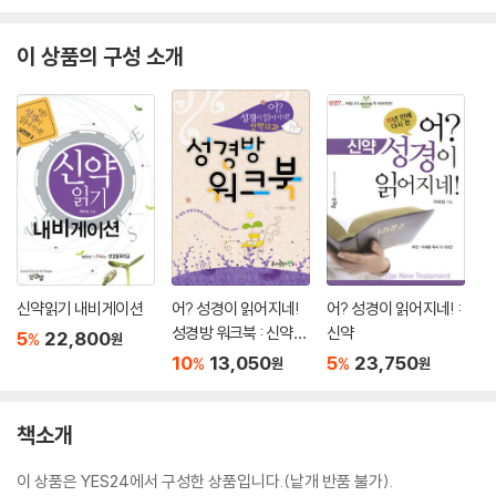
워크북 : 신약 세트
이 상품의 구성 소개
신약읽기 내비게이션
어? 성경이 읽어지네!
어? 성경이 읽어지네! :
성경방 워크북 : 신약12
신약
5
22,800
%
원
과
10
13,050
5
23,750
%
%
원
원
책소개
이 상품은 YES24에서 구성한 상품입니다.(낱개 반품 불가).