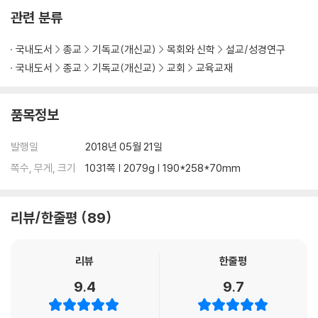
관련 분류
Lesson 11 다행히 잘~해결하고 1,2,3차 여행 마무리한 후, 드디어 로마
제국을 밟으니~
국내도서
종교
기독교(개신교)
목회와 신학
설교/성경연구
Lesson 12 열방 제국 무너지고, 죽임 당하신 어린양은 영원히 통치하시
리라. 하나님은 왕이시다!
국내도서
종교
기독교(개신교)
교회
교육교재
『어? 성경이 읽어지네! : 신약』
품목정보
발행일
2018년 05월 21일
쪽수, 무게, 크기
1031쪽 | 2079g | 190*258*70mm
리뷰/한줄평
89
리뷰
한줄평
9.4
9.7