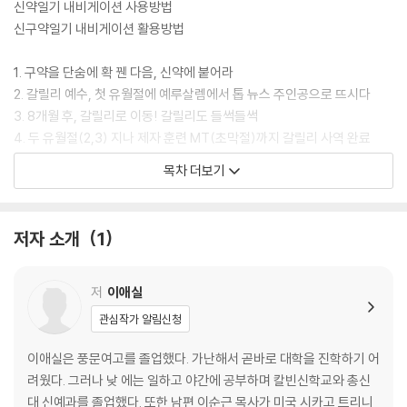
신약일기 내비게이션 사용방법
신구약일기 내비게이션 활용방법
1. 구약을 단숨에 확 꿴 다음, 신약에 붙어라
2. 갈릴리 예수, 첫 유월절에 예루살렘에서 톱 뉴스 주인공으로 뜨시다
3. 8개월 후, 갈릴리로 이동! 갈릴리도 들썩들썩
4. 두 유월절(2,3) 지나 제자 훈련 MT(초막절)까지 갈릴리 사역 완료
5. 드디어 갈릴리를 떠나 오랜만에 예수살렘에서 초막절, 수전절 대중설교
목차 더보기
를 하시고
6. 제자들에게는 유언 강론(감, 다, 포)을 남기신 후 십자가에 처형되시다
7. 예수 부활 이후, 갈릴리 사나이들 예수살렘에 교회 개척
저자 소개
1
8. 혜성처럼 나타난 비울, 해외 갈리디아교 개척
9. 2차로 빌립보, 데살로니가, 고린도교회 개척
10. 3차로 에베소교회 개척 중 고린교회가 말썽을 피우지만
저
이애실
11. 다행히 잘 해결하고, 1,2,3차 여행 마무리한 후, 드디어 로마 제국을 밟
관심작가 알림신청
으니
12. 열방 제국 무너지고, 죽임 당하신 어린양은 영원히 통치하시리라.하나
이애실은 풍문여고를 졸업했다. 가난해서 곧바로 대학을 진학하기 어
님은 왕이시다.
려웠다. 그러나 낮 에는 일하고 야간에 공부하며 칼빈신학교와 총신
대 신예과를 졸업했다. 또한 남편 이순근 목사가 미국 시카고 트리니