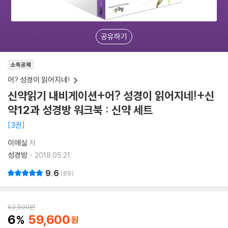
공유하기
소득공제
어? 성경이 읽어지네!
신약읽기 내비게이션+어? 성경이 읽어지네!+신
약12과 성경방 워크북 : 신약 세트
3권
이애실
저
성경방
2018.05.21.
9.6
89
63,500
원
6
59,600