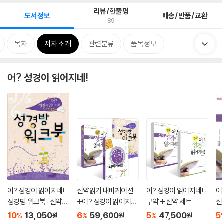
리뷰/한줄평
도서정보
배송/반품/교환
89
목차
저자 소개
관련분류
품목정보
어? 성경이 읽어지네!
어? 성경이 읽어지네!
신약읽기 내비게이션
어? 성경이 읽어지네! :
어
성경방 워크북 : 신약12
+어? 성경이 읽어지
구약 + 신약 세트
신
과
네!+신약12과 성경방
10
13,050
6
59,600
5
47,500
5
%
%
%
원
원
원