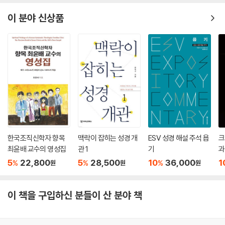
이 분야 신상품
한국조직신학자 향목
맥락이 잡히는 성경 개
ESV 성경 해설 주석 욥
크
최윤배 교수의 영성집
관 1
기
과
5
22,800
5
28,500
10
36,000
1
%
%
%
원
원
원
이 책을 구입하신 분들이 산 분야 책