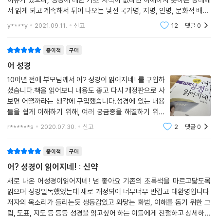
서 읽게 되고 계속해서 튀어 나오는 낯선 국가명, 지명, 인명, 문화적 배경,
역사적 사건을 소화하지 못한 상태에서 헤메다가 두통과 짜증을 내면서 중
y****y
2021.09.11.
신고
12
댓글
0
지를 하게
종이책
구매
어 성경
10여년 전에 부모님께서 어? 성경이 읽어지네! 를 구입하
셨습니다.책을 읽어보니 내용도 좋고 다시 개정판으로 사
보면 어떨까라는 생각에 구입했습니다.성경에 있는 내용
들을 쉽게 이해하기 위해, 여러 궁금증을 해결하기 위해
만들어진 책인것 같습니다.지도나 표도 같이 있어서 더욱
r******s
2020.07.30.
신고
2
댓글
0
이해하기 쉽습니다 .고민하지말고 필요하시면 지금 바로
구매하세요!~
종이책
구매
어? 성경이 읽어지네! : 신약
새로 나온 어성경이읽어지네! 넘 좋아요 기존의 초록색을 마르고닳도록
읽으며 성경일독했었는데 새로 개정되어 너무너무 반갑고 대환영입니다.
저자의 목소리가 들리는듯 생동감있고 와닿는 화법, 이해를 돕기 위한 그
림, 도표, 지도 등 등등 성경을 읽고싶어 하는 이들에게 친절하고 상세하게