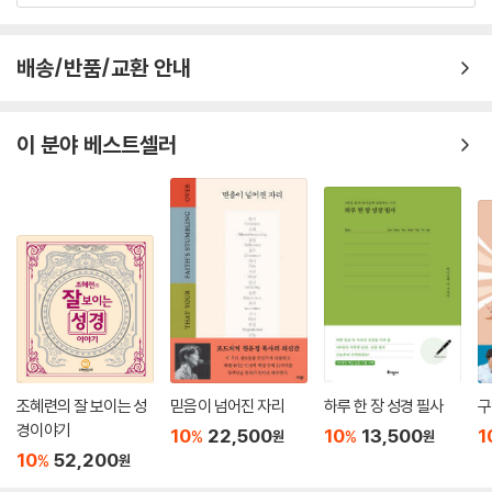
배송/반품/교환 안내
이 분야 베스트셀러
조혜련의 잘 보이는 성
믿음이 넘어진 자리
하루 한 장 성경 필사
구
경이야기
10
22,500
10
13,500
1
%
%
원
원
10
52,200
%
원