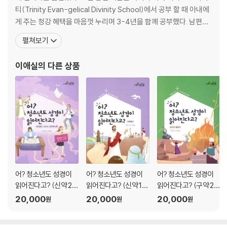
나가는 글 마지막 깃발을 날리며
티(Trinity Evan-gelical Divinity School)에서 공부 할 때 아내에
게 주는 청강 혜택을 마음껏 누리며 3-4년을 함께 공부했다. 남편이
『어? 성경이 읽어지네! 신약12과 성경방 워크북』
학위를 마친 후 시카고를 떠나 메릴랜드 볼티모어 벧엘교회를 담임하
펼쳐보기
들어가는 글
게 됐을 때 「어? 성경이 읽어지네!」를 예기치 않게 집필하게 된다. 이
책은 2003년 처음 출판된 이후 2019년까지 52만 부가 출판되어 한
이애실
의 다른 상품
Lesson 1 구약을 단숨에 확~ 꿴 다음, 신약에 붙여라!
국교계의 대표적인
Lesson 2 갈릴리 예수, 첫 유월절에 예루살렘에서 톱 뉴스 주인공으로 뜨
시다!
Lesson 3 8개월 후, 갈릴리로 이동! 갈릴리도 들썩들썩~~
Lesson 4 두 유월절(2,3) 지나 제자 훈련 MT(초막절)까지 갈릴리 사역
완료!
Lesson 5 드디어 갈릴리를 떠나 오~~랜만에 예루살렘에서 초막절, 수
전절 대중설교를 하시고~
Lesson 6 제자들에게는 유언 강론(감,다,포)을 남기신 후 십자가에 처형
어? 청소년도 성경이
어? 청소년도 성경이
어? 청소년도 성경이
되시다
읽어진다고? (신약 2
읽어진다고? (신약 1
읽어진다고? (구약 2
Lesson 7 예수 부활 이후, 갈릴리 사나이들 예루살렘에 교회 개척!
탄/학생용)
탄/학생용)
탄/학생용)
20,000
20,000
20,000
원
원
원
Lesson 8 혜성처럼 나타난 바울, 해외 갈라디아교회 개척!
Lesson 9 2차로 빌립보, 데살로니가, 고린도교회 개척!
Lesson 10 3차로 에베소교회 개척 중 고린도교회가 말썽을 피우지만…