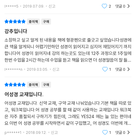
설명해 가는 내용들이 너~~~~~~~무 이해하기쉽게 쓰여 있습니다 예
l*****5
2019.07.09.
신고
2
댓글
0
수님의 생애를 다시새롭
종이책
구매
강추입니다
소장하고 싶고 알게 된 내용을 책에 형광펜으로 줄긋고 싶었습니다성경에
큰 맥을 알게되니 어렵기만하던 성경이 읽어지고 심지어 재밌어지기 까지
합니다어 성경이 읽어지네 강의 하는곳도 있는데 12주 과정으로 1주일에
한번 수업을 2시간 하는데 수업을 듣고 책을 읽으면 더 성경말씀이 잘 들립
니다잘알고 제대로 믿어야지 않을까요? 성경일독 마음먹으신분 추천합니
l*******n
2019.03.05.
신고
1
댓글
0
다성경을 하나님
종이책
구매
어성경 교재입니다.
어성경 교재입니다. 신약 교재, 구약 교재 나눠있습니다.기본 책을 따로 있
고, 워크북입니다.어 성경 공부를 할 때 같이 사용하는 교재입니다.워크북
은 자주 품절되서 구하기가 힘든데, 그래도 YES24 에는 늘 있는 편이네
요.이번 어 성경 공부를 시작하면서 같이 구입했고, 어 성경도 이번에 개정
판이 오랜만에 나온 것 같아 같이 구입하였습니다.성경공부를 시작하신다
p******1
2018.09.12.
신고
1
댓글
0