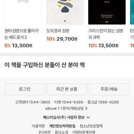
원어성경으로 풀어가
도덕경과 성경
크리스천이 읽는 성경
E
는 베드로서 2
과 과학
기
10
29,700
%
원
5
13,300
10
13,500
1
%
%
원
원
이 책을 구입하신 분들이 산 분야 책
로그인
최근 본 상품
주문/배송
고객센터 1544-3800
티켓 1544-6399
중고샵 1566-4295
eBook 1:1문의/채팅상담
예스이십사(주) 사업자 정보
이용약관
개인정보처리방침
청소년보호정책
PC버전
회사소개
거래처관계자께