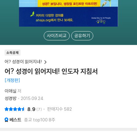
사이즈비교
공유하기
소득공제
어? 성경이 읽어지네!
어? 성경이 읽어지네! 인도자 지침서
개정판
이애실
저
성경방
2015.09.24.
8.9
판매지수
582
7
베스트
종교 top100 8주