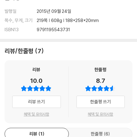
발행일
2015년 09월 24일
쪽수, 무게, 크기
219쪽 | 608g | 188*258*20mm
ISBN13
9791195543731
리뷰/한줄평
7
리뷰
한줄평
10.0
8.7
리뷰 쓰기
한줄평 쓰기
혜택 및 유의사항
혜택 및 유의사항
리뷰
1
한줄평
6