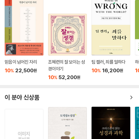
믿음이 넘어진 자리
조혜련의 잘 보이는 성
팀 켈러, 죄를 말하다
하
경이야기
10
22,500
10
16,200
1
%
%
원
원
10
52,200
%
원
이 분야 신상품