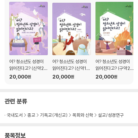
부록3 전문강사스쿨 자료
부록4 인터넷, 도서, 오디어 참고 자료
어? 청소년도 성경이
어? 청소년도 성경이
어? 청소년도 성경이
읽어진다고? (신약 2
읽어진다고? (신약 1
읽어진다고? (구약 2
탄/학생용)
탄/학생용)
탄/학생용)
20,000
20,000
20,000
원
원
원
관련 분류
국내도서
종교
기독교(개신교)
목회와 신학
설교/성경연구
품목정보