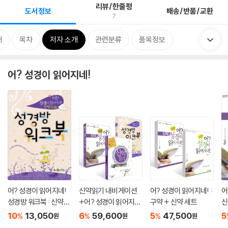
리뷰/한줄평
도서정보
배송/반품/교환
7
개
목차
저자 소개
관련분류
품목정보
어? 성경이 읽어지네!
어? 성경이 읽어지네!
신약읽기 내비게이션
어? 성경이 읽어지네! :
어
성경방 워크북 : 신약12
+어? 성경이 읽어지
구약 + 신약 세트
신
과
네!+신약12과 성경방
10
13,050
6
59,600
5
47,500
5
%
%
%
원
원
원
워크북 : 신약 세트