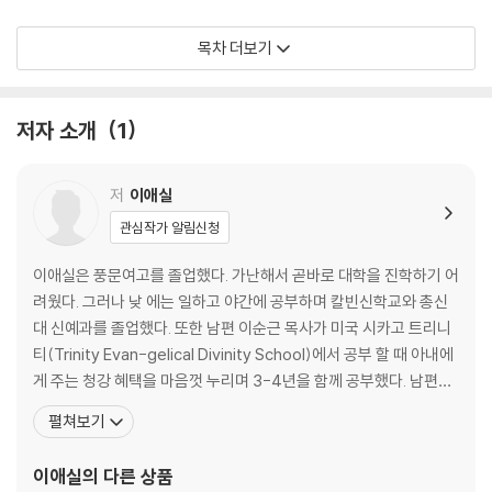
3과 성경을 꿰뚷는 안경
목차 더보기
4과 구약성경 읽기 실제1
저자 소개
1
5과 구약성경 읽기 실제2
6과 신구약 중간시대를 알아야 신약이 열립니다
저
이애실
관심작가 알림신청
7과 신약 속으로 오신 '왕' - 예수님
이애실은 풍문여고를 졸업했다. 가난해서 곧바로 대학을 진학하기 어
8과 시간 순서대로 다시 정리한 사복음서
려웠다. 그러나 낮 에는 일하고 야간에 공부하며 칼빈신학교와 총신
대 신예과를 졸업했다. 또한 남편 이순근 목사가 미국 시카고 트리니
9과 사도행전과 거기 얽혀 있는 바울 서신들
티(Trinity Evan-gelical Divinity School)에서 공부 할 때 아내에
게 주는 청강 혜택을 마음껏 누리며 3-4년을 함께 공부했다. 남편이
10과 생터 성경일독학교를 마치며
학위를 마친 후 시카고를 떠나 메릴랜드 볼티모어 벧엘교회를 담임하
펼쳐보기
게 됐을 때 「어? 성경이 읽어지네!」를 예기치 않게 집필하게 된다. 이
부록1 학교, 성경방 운영 어이디어
책은 2003년 처음 출판된 이후 2019년까지 52만 부가 출판되어 한
이애실
의 다른 상품
부록2 찬양 자료와 기타 자료
국교계의 대표적인