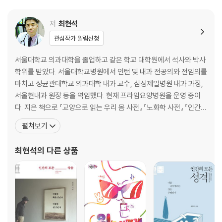
화/육식동물과 초식동물의 눈/색감의 진화/평형감각과 청각의 진화/달팽
이관/화학적 감각/인간의 코
저
최현석
관심작가 알림신청
5. 감각의 발달
영아의 감각 연구/영아의 시각/영아의 청각/영아의 후각/영아의 미각/영
서울대학교 의과대학을 졸업하고 같은 학교 대학원에서 석사와 박사
아의 피부감각/영아의 평형감각/영아기의 감각 통합/자아의 확립/음악
학위를 받았다. 서울대학교병원에서 인턴 및 내과 전공의와 전임의를
감각의 발달/시각의 발달/미술 감각의 발달/평형감각의 발달/촉각의 발
마치고 성균관대학교 의과대학 내과 교수, 삼성제일병원 내과 과장,
달/미각의 발달/근시
서울현내과 원장 등을 역임했다. 현재 프라임요양병원을 운영 중이
다. 지은 책으로 『교양으로 읽는 우리 몸 사전』 『노화학 사전』 『인간의
6. 시각
모든 감각』 『인간의 모든 감정』 『인간의 모든 동기』 『인간의 모든 성
펼쳐보기
눈/시각신경=시신경/‘어디에’와 ‘무엇’ 경로/시각중추의 기능적 분화/정
격』 『인간의 모든 죽음』 등이 있다. 다수의 저술을 통해 의학의 대중
상적인 환상/색/색에 대한 감각/색과 형태/선과 형태/얼굴 인식/공간/움
화에 기여한 공로로 2007년 제39회 동아의학상을 수상했고, 2023
최현석
의 다른 상품
직임/인공 시각
년에는 『노화학 사전』으로 제40회 한국
7. 청각
청신경/소리의 선택적 지각/언어와 음악/소리/소리의 4요소/음악의 요
소/음치증=음악상실증/음악 감상/귀울림/귀울림의 습관화/인공 청각