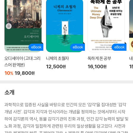
오디세이아 (고대 그리
니체의 초월자
독하게 돈 공부
내
스어 완역본)
12,500
16,100
1
원
원
10
19,800
%
원
소개
과학적으로 입증된 사실을 바탕으로 인간의 모든 ‘감각’을 집대성한 '감각
개념 사전'. 감각과 지각과 인식이라는 개념을 정의하는 것에서부터 시작
하여 감각론의 역사, 동물 감각기관의 진화 과정, 인간 감각 능력의 발달 및
노화 과정, 감각과 밀접하게 관련된 우리의 일상생활을 담고있다. 사전과