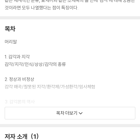
같은 체계적인 분류, 표제어와 같은 소제목의 틀 안에 ‘감각’에 대해 궁금한
것이라면 모두 나열했다는 점이 특징이다.
목차
머리말
1. 감각과 지각
감각/지각/인식/상상/감각의 종류
2. 정상과 비정상
감각 왜곡/잘못된 지각/환각제/가성환각/임사체험
3. 감각론의 역사
고대 그리스 시대/로마와 중세 시대/르네상스와 근대/신경학의 탄생/뇌
목차 더보기
과학과 심리학의 발전/현대 감각론
4. 감각의 진화
저자 소개
1
태초의 감각/감각기관의 탄생/최초의 중추신경/생물의 빅뱅/시각의 진