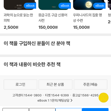
과학의 눈으로 읽는 한
응급구조 구급 신용어
우파니샤드의 집중 명
청
의학
사전
상 수련
2
2,500
150,000
15,000
원
원
원
이 책을 구입하신 분들이 산 분야 책
이 책과 내용이 비슷한 추천 책
로그인
최근 본 상품
주문/배송
고객센터 1544-3800
티켓 1544-6399
중고샵 1566-4295
eBook 1:1문의/채팅상담
예스이십사(주) 사업자 정보