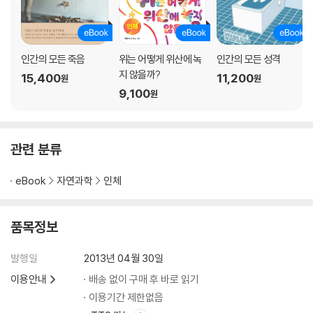
8. 평형감각
전정기관/전정신경계/고유감각/시각신경/평형감각의 통합/예측과 되먹
임/전정기관의 반사 작용/평형/각과 자율신경/멀미/메스꺼움과 구토/어
지럼과 현기증
인간의 모든 죽음
위는 어떻게 위산에 녹
인간의 모든 성격
지 않을까?
15,400
11,200
원
원
9. 후각
9,100
원
냄새의 특징/냄새의 종류/후각신경/순응과 습관/후각과 기억/향료/후각
혐오 요법/악취
관련 분류
10. 미각
맛의 종류/미각신경/미각의 특성/향미
eBook
자연과학
인체
11. 피부감각
피부감각의 중요성/기계감각/통각/온도감각/가려움
품목정보
12. 감각의 노화
발행일
2013년 04월 30일
시각의 노화/청각의 노화/평형감각의 노화/후각의 노화/미각의 노화/피
이용안내
배송 없이 구매 후 바로 읽기
부감각의 노화
이용기간 제한없음