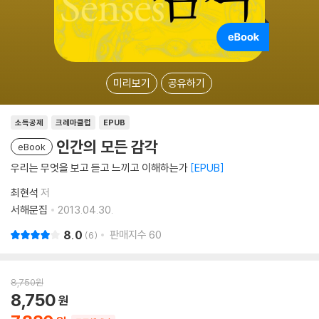
미리보기
공유하기
소득공제
크레마클럽
EPUB
인간의 모든 감각
eBook
우리는 무엇을 보고 듣고 느끼고 이해하는가
EPUB
최현석
저
서해문집
2013.04.30.
8.0
판매지수
60
6
8,750
원
8,750