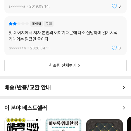
s******a
2019.09.14.
0
‘통섭’, 철학과 과학의 경계에서 지식을 통합하다
- 오래도록 고민한 인식론, 그리고 현대과학의 마지막 개척지, 뇌
종이책
구매
『인간의 모든 감각』의 바탕에는 최근 각광받는 뇌 과학이 풀어놓는 감각-
첫 페이지에서 저자 본인의 이야기때문에 다소 실망하며 읽기시작.
지각 과정에 대한 설명이 있다. 감각-지각-인식을 설명하려는 또 한 가지
기대와는 달랐던 글이다.
학문인 인지심리학 역시 이 책에서 다루는 감각 논의의 연장선상에 있다.
b******4
2026.04.11.
0
3장 ‘감각론의 역사’에 들어가면 데모크리토스, 플라톤, 아리스토텔레스
등 고대 철학자들이 감각을 어떻게 이해했는지가 인식론에서 발을 뻗어 나
와 있다. 신경과학, 심리학, 철학이 자연과학과 인문과학의 틈새를 메우는
한줄평 전체보기
자연스러운 통섭이다. 그런가 하면 저자는 우리가 일상생활에서 수도 없이
맞닥뜨리는 신체 증세가 왜, 어떤 경로로 나타나는지에 대한 의학 지식을
쉽게 풀어내었다. 가령 우리가 늘 겪는 우리 몸의 반응이건만 그 작용 원리
배송/반품/교환 안내
에 대해서는 연예인의 사생활만큼도 모르고 있기가 일쑤인 귀울림(이명),
멀미, 현기증, 가려움, 통증 등을 다루면서 학문과 일상생활을 자연스럽게
아우르는 유연함을 보여 준다.
이 분야 베스트셀러