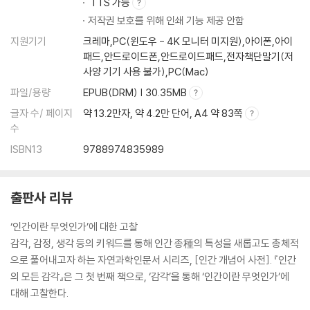
TTS 가능
찾아보기
저작권 보호를 위해 인쇄 기능 제공 안함
지원기기
크레마,PC(윈도우 - 4K 모니터 미지원),아이폰,아이
패드,안드로이드폰,안드로이드패드,전자책단말기(저
사양 기기 사용 불가),PC(Mac)
파일/용량
EPUB(DRM) | 30.35MB
글자 수/ 페이지
약 13.2만자, 약 4.2만 단어, A4 약 83쪽
수
ISBN13
9788974835989
출판사 리뷰
‘인간이란 무엇인가’에 대한 고찰
감각, 감정, 생각 등의 키워드를 통해 인간 종種의 특성을 새롭고도 총체적
으로 풀어내고자 하는 자연과학인문서 시리즈, [인간 개념어 사전]. 『인간
의 모든 감각』은 그 첫 번째 책으로, ‘감각’을 통해 ‘인간이란 무엇인가’에
대해 고찰한다.