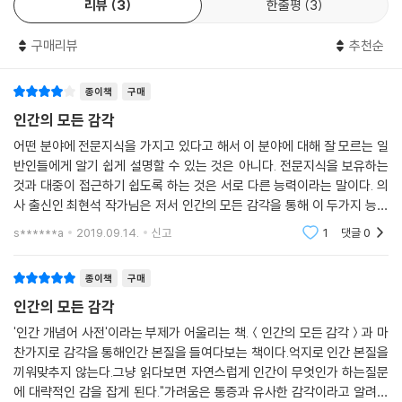
리뷰
3
한줄평
3
막상 쇠퇴하는 중에도 사람들은 항상 최상에 있던 감각을 기준으로 생각하
는 경향이 있다는 것을 개달을 때에도 겸손해집니다.”(머리말에서)
구매리뷰
추천순
키리코, 쇠라, 라벨
- 감각과 예술의 상관관계
종이책
구매
키리코의 그림은 몽환적인 화풍으로 초현실주의에 많은 영향을 미쳤다. 그
인간의 모든 감각
런데 그는 편두통에 의한 심한 전조 증상에 시달렸다. 과연 그의 그림은 예
어떤 분야에 전문지식을 가지고 있다고 해서 이 분야에 대해 잘 모르는 일
술적 상상력이 발현한 결과일까, 아니면 그가 본 현실일까? 쇠라는 화면에
반인들에게 알기 쉽게 설명할 수 있는 것은 아니다. 전문지식을 보유하는
색이 다른 점을 찍어서 햇볕을 받은 순간의 풍경과 동일한 느낌을 보여 주
것과 대중이 접근하기 쉽도록 하는 것은 서로 다른 능력이라는 말이다. 의
고자 했다. 그는 왜 팔레트가 아닌 시신경에서 색을 섞는 작업을 한 것일
사 출신인 최현석 작가님은 저서 인간의 모든 감각을 통해 이 두가지 능력
까? 프랑스의 작곡가 모리스 라벨은 음악상실증에 걸렸다. 병에 걸린 뒤에
을 유감없이 보여주고 있다. 문장이 약간은 무미건조하나 간결하고, 내용
s******a
2019.09.14.
신고
1
댓글
0
도 예전에 자신이 만든 곡을 연주할 수는 있었지만 음악적 심상은 표현되
의 흐름이 굉장
지 않고 머릿속을 맴돌았다. 입력된 음악과 새롭게 표현하는 음악의 차이
종이책
구매
는 어디에서 기인하는 것일까?
인간의 모든 감각
세상에서 뇌까지, 뇌에서 마음까지
'인간 개념어 사전'이라는 부제가 어울리는 책.＜인간의 모든 감각＞과 마
- 신경세포의 흥분은 어떻게 감각이 되는가?
찬가지로 감각을 통해인간 본질을 들여다보는 책이다.억지로 인간 본질을
끼워맞추지 않는다.그냥 읽다보면 자연스럽게 인간이 무엇인가 하는질문
보다, 듣다, 냄새 맡다, 맛보다, 느끼다… 이와 같은 감각이 일어나는 과정
에 대략적인 감을 잡게 된다."가려움은 통증과 유사한 감각이라고 알려져
은 곧 외부의 자극이 전기에너지로 바뀌어 전달되는 과정이다. 순차적인