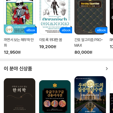
까면서 보는 해부학 만
이토록 위대한 몸
간호 알고리즘 PRO-
R
화
MAX
19,200
1
원
12,950
80,000
원
원
이 분야 신상품