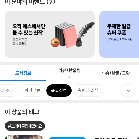
이 분야의 이벤트
7
리뷰/한줄평
도서정보
배송/반품/교환
6
자 소개
관련분류
품목정보
출판사 리뷰
이 상품의 태그
#크레마클럽에있어요