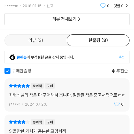
왔다. 가벼운 자극은 가려움을 일으키고 강한 자극은 통증을 유발한다는
신경세포의 흥분으로 자극이 뇌까지 전달되면서 ‘지각’이 발생한다. 결국
h****m
2018.01.15.
신고
0
댓글
0
것이다. 이를 뒷받
뇌는 전기에너지를 받아들일 뿐이다. 그렇게 몸은 전기로 말을 하고, 마음
은 그 전달사항을 분석?해석한다.
리뷰 전체보기
사실 뇌에 표상된 지각은 그 사물과 관련된 어떤 것이지 그 사물 자체는 아
니다. 감각-지각 과정을 통해 외부 세상의 정보는 신경계가 다룰 수 있는
리뷰
3
한줄평
3
방식으로 전환되고, 우리의 신경계와 뇌는 우리의 경험을 만들어 가기 때
문이다.
클린봇
이 부적절한 글을 감지 중입니다.
설정
착각과 허구의 경험이 만들어내는 실재
망막에는 신경세포가 없어서 이미지가 만들어지지 않는 부분이 있다. 눈을
구매한줄평
추천순
깜박이는 0.1초의 순간에도 움직이는 대상의 움직임은 끊어져 보이지 않
는다. 토막 난 영화 필름은 우리 눈에 연속된 장면으로 보인다. 지극히 정상
종이책
구매
적인 착각과 환상의 결과다.
최현석님의 책은 다 구매해서 봅니다. 절판된 책은 중고서적으로ㅎㅎ
그렇게 감각-지각 과정은 감각한 그대로 외부세상을 지각하지 않는다. 또
r****1
2024.07.20.
0
다시 말하지만 ‘나’의 세상은 나의 신경계와 뇌가 만들어낸 경험. 그렇다면
과연 우리가 보고 듣고 느끼는 세상은 실재하는 세상인가, 우리의 뇌가 지
각하는 세상인가? 같은 공간에 있는 너와 나의 세상은 동일한가? 또 실재
종이책
구매
한다고 믿는 세상은 얼마나 허구적인가? 이러한 의문을 가짐으로써 우리
읽을만한 가치가 충분한 교양서적
가 세상을 지각하는 의식 경험의 폭이 넓어지지 않을까….