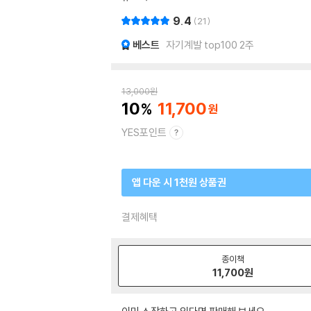
9.4
21
베스트
자기계발 top100 2주
13,000
원
10
11,700
YES포인트
앱 다운 시 1천원 상품권
결제혜택
종이책
11,700
원