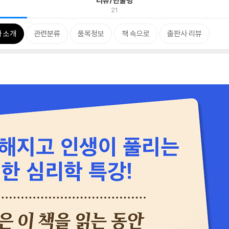
리뷰/한줄평
21
 소개
관련분류
품목정보
책 속으로
출판사 리뷰