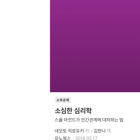
소득공제
소심한 심리학
스몰 마인드가 인간관계에 대처하는 법
네모토 히로유키
저
김한나
역
유노북스
2018.05.17.