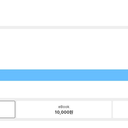
eBook
10,000
원