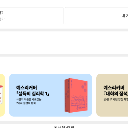
팔기
내 
불가