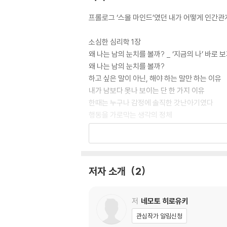
프롤로그 ‘스몰 마인드’였던 내가 어떻게 인간관
소심한 심리학 1장
왜 나는 남의 눈치를 볼까? _ ‘지금의 나’ 바로 
왜 나는 남의 눈치를 볼까?
하고 싶은 말이 아닌, 해야 하는 말만 하는 이유
내가 남보다 못나 보이는 단 한 가지 이유
한때는 누구나 감정에 솔직한 갓난아기였다
행동을 가로막는 생각의 정체
나를 사랑하지 않은 죄
*스몰 마인드의 자기 긍정 노트 1
소심한 심리학 2장
저자 소개
2
어린 내게 무슨 일이 있었던 거지? _ ‘어린 시절의
어느새 잃어버린 자신을 찾아서
세상에 사소한 일은 없다
저
네모토 히로유키
이제 부끄러워하지 않아도 괜찮아
관심작가 알림신청
너무 잘나서 죄송합니다