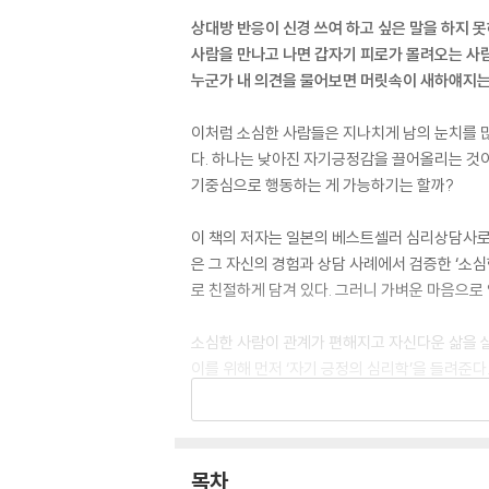
상대방 반응이 신경 쓰여 하고 싶은 말을 하지 못
사람을 만나고 나면 갑자기 피로가 몰려오는 사람
누군가 내 의견을 물어보면 머릿속이 새하얘지는
이처럼 소심한 사람들은 지나치게 남의 눈치를 많
다. 하나는 낮아진 자기긍정감을 끌어올리는 것
기중심으로 행동하는 게 가능하기는 할까?
이 책의 저자는 일본의 베스트셀러 심리상담사로서,
은 그 자신의 경험과 상담 사례에서 검증한 ‘소
로 친절하게 담겨 있다. 그러니 가벼운 마음으로 
소심한 사람이 관계가 편해지고 자신다운 삶을 
이를 위해 먼저 ‘자기 긍정의 심리학’을 들려준
성하는 법을 알려준다. 신기한 것은 이처럼 자기
이 책을 읽고 나면, 당신은 어느새 당신 자신을
진정 나답게 살기 위한 삶의 자세임을 알게 될 것
목차