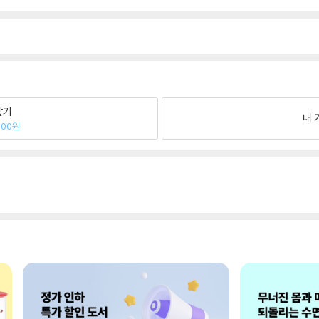
팔기
내 
400원