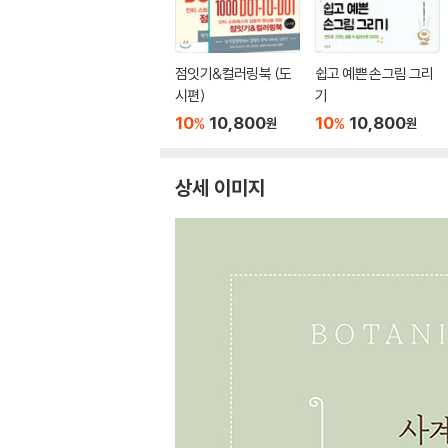
점잇기&컬러링북 (도
쉽고 예쁜 손그림 그리
시편)
기
10
10,800
10
10,800
%
%
원
원
상세 이미지