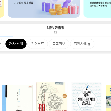
리뷰/한줄평
12
차
저자 소개
관련분류
품목정보
출판사 리뷰