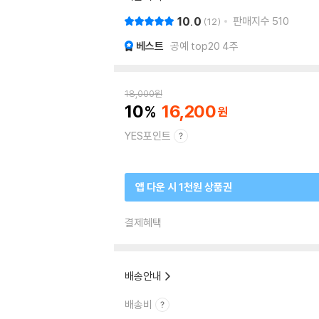
10.0
판매지수
510
12
베스트
공예 top20 4주
18,000
원
10
16,200
YES포인트
앱 다운 시 1천원 상품권
결제혜택
배송안내
배송비