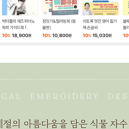
박터틀의 재즈피아노
점잇기&컬러링북 (동
이토록 멋진 영어 필기
블
독학 가이드북 1
물편)
체 손글씨
플
10
18,900
10
10,800
10
15,030
10
%
%
%
원
원
원