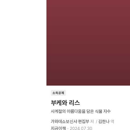
소득공제
부케와 리스
사계절의 아름다움을 담은 식물 자수
가와데쇼보신샤 편집부
저
김한나
역
지금이책
2024.07.30.