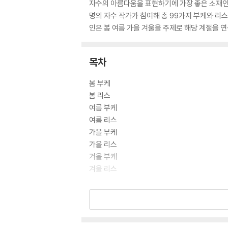
자수의 아름다움을 표현하기에 가장 좋은 소재인 
명의 자수 작가가 참여해 총 99가지 부케와 리스
인은 봄 여름 가을 겨울을 주제로 해당 계절을 
목차
봄 부케
봄 리스
여름 부케
여름 리스
가을 부케
가을 리스
겨울 부케
겨울 리스
수록 작품을 수놓는 방법
실물 크기 도안
작가 프로필