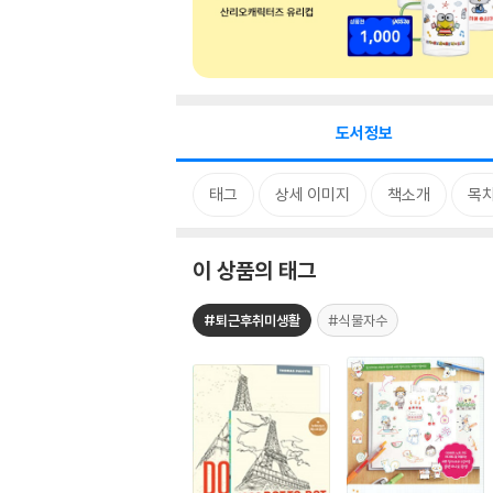
도서정보
태그
상세 이미지
책소개
목
이 상품의 태그
#퇴근후취미생활
#식물자수