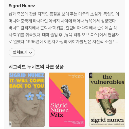
“Dry, allusive and charming . . . the comedy here writes its
Sigrid Nunez
elf.” ―The New York Times
삶과 죽음에 관한 지적인 통찰을 보여 주는 미국의 소설가. 독일인 어
The New York Times bestselling story of love, friendship,
머니와 중국계 파나마인 아버지 사이에 태어나 뉴욕에서 성장했다.
grief, healing, and the magical bond between a woman an
바너드 칼리지에서 문학사 학위를, 컬럼비아 대학에서 순수예술 석
d her dog.
사 학위를 취득했다. 대학 졸업 후 [뉴욕 리뷰 오브 북스]에서 편집자
로 일했다. 1995년에 이민자 가정의 이야기를 담은 자전적 소설 『A F
When a woman unexpectedly loses her lifelong best friend an
eather on the Breath of God』으로 '특별한 재능을 가진 작가의
펼쳐보기
d mentor, she finds herself burdened with the unwanted dog
강력한 소설'이라는 평을 받으며 작품 활동을 시작했다. 사랑과 우정,
he has left behind. Her own battle against grief is intensified b
문학과 예술을 둘러싼 담론을 독특한 유머 감각과 우아한 사유로 풀
시그리드 누네즈
의 다른 상품
y the mute suffering of the dog, a huge Great Dane traumatiz
어낸 『친구』로 201
ed by the inexplicable disappearance of its master, and by the
threat of eviction: dogs are prohibited in her apartment buildin
g.
While others worry that grief has made her a victim of magical
thinking, the woman refuses to be separated from the dog ex
cept for brief periods of time. Isolated from the rest of the w
orld, increasingly obsessed with the dog's care, determined t