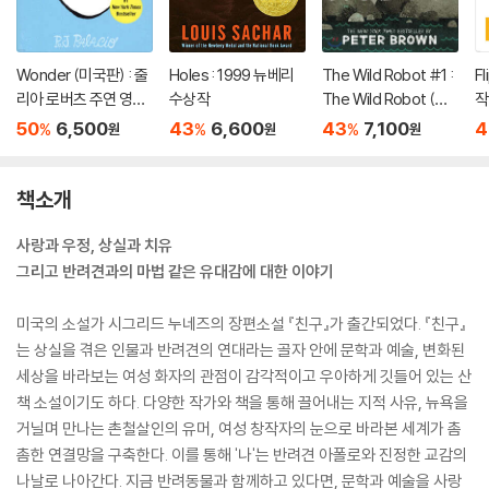
Wonder (미국판) : 줄
Holes : 1999 뉴베리
The Wild Robot #1 :
F
리아 로버츠 주연 영화
수상작
The Wild Robot (미
작
'원더' 원작 소설
국판)
50
6,500
43
6,600
43
7,100
4
%
%
%
원
원
원
책소개
사랑과 우정, 상실과 치유
그리고 반려견과의 마법 같은 유대감에 대한 이야기
미국의 소설가 시그리드 누네즈의 장편소설 『친구』가 출간되었다. 『친구』
는 상실을 겪은 인물과 반려견의 연대라는 골자 안에 문학과 예술, 변화된
세상을 바라보는 여성 화자의 관점이 감각적이고 우아하게 깃들어 있는 산
책 소설이기도 하다. 다양한 작가와 책을 통해 끌어내는 지적 사유, 뉴욕을
거닐며 만나는 촌철살인의 유머, 여성 창작자의 눈으로 바라본 세계가 촘
촘한 연결망을 구축한다. 이를 통해 '나'는 반려견 아폴로와 진정한 교감의
나날로 나아간다. 지금 반려동물과 함께하고 있다면, 문학과 예술을 사랑