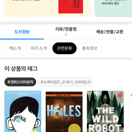
리뷰/한줄평
도서정보
배송/반품/교환
0
책소개
저자 소개
관련분류
품목정보
이 상품의 태그
#영화드라마원작
#뉴욕타임즈_21세기_100대도서