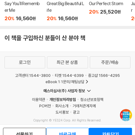
Say You'll Rememb
Great Big Beautiful L
Our Perfect Storm
J
er Me
ife
r
20
25,520
%
원
20
16,560
20
16,560
2
%
%
원
원
이 책을 구입하신 분들이 산 분야 책
로그인
최근 본 상품
주문/배송
고객센터 1544-3800
티켓 1544-6399
중고샵 1566-4295
eBook 1:1문의/채팅상담
예스이십사(주) 사업자 정보
이용약관
개인정보처리방침
청소년보호정책
PC버전
회사소개
거래처관계자께
도서홍보
광고
Copyright © YES24 Corp. All Rights Reserved.
MATOM8
선물하기
바로구매
카트담기