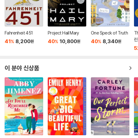
Fahrenheit 451
Project Hail Mary
One Speck of Truth
Th
린
41
8,200
40
10,800
40
8,340
%
%
%
원
원
원
5
이 분야 신상품