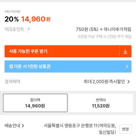
18,700
원
20
14,960
YES포인트
750원 (5%)
마니아추가적립
5만원 이상 구매 시 2천원 추가 적립
사용 가능한 쿠폰 받기
앱 다운 시 1천원 상품권
결제혜택
최대 2,000원 즉시할인
종이책
번역서
14,960
원
11,520
원
배송안내
서울특별시 영등포구 은행로 11(여의도동,
변경
일신빌딩)