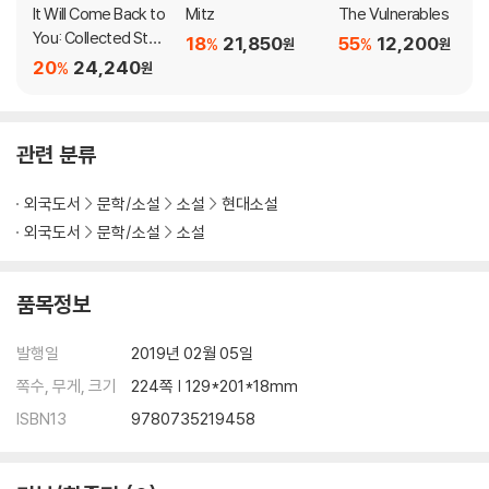
o read its mind and fathom its heart, she comes dangerously
It Will Come Back to
Mitz
The Vulnerables
close to unraveling. But while troubles abound, rich and surpris
You: Collected Stori
18
21,850
55
12,200
%
%
원
원
ing rewards lie in store for both of them.
es
20
24,240
%
원
Elegiac and searching, The Friend is both a meditation on loss
and a celebration of human-canine devotion.
관련 분류
외국도서
문학/소설
소설
현대소설
외국도서
문학/소설
소설
품목정보
발행일
2019년 02월 05일
쪽수, 무게, 크기
224쪽 | 129*201*18mm
ISBN13
9780735219458