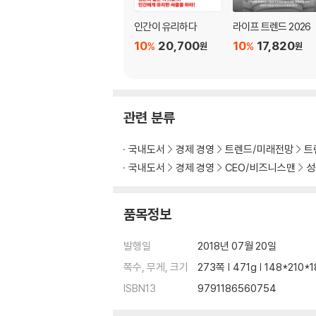
창조적 안목은 어떻게 넓어지는가
인간이 유리하다
라이프 트렌드 2026
10
20,700
10
17,820
%
%
원
원
항상 미래의 시점에서 본다
Fore-sight : 넘나드는 눈
빌 게이츠는 타임머신을 타고 미래를 보고 왔을
관련 분류
과거를 벤치마킹만 하다가는 미래를 놓칠 수 있
구글이 미래학자를 경영진으로 뽑은 데는 이유가
국내도서
경제 경영
트렌드/미래전망
트
IBM의 특별한 조직, ‘까마귀 둥지’
괴팍하고 혹독한 리더와 일하고 싶어 하는 사람
국내도서
경제 경영
CEO/비즈니스맨
성
그가 화성 식민지를 만들겠다면 정말 그렇게 될 
일론 머스크가 사기꾼일지라도
품목정보
에스토니아에서는 왜 시민권 카드를 온라인으로
그래픽 카드 제조업체, 자율주행 자동차의 강자
발행일
2018년 07월 20일
말을 잘 갈아타는 기업이 오래 살아남는다
쪽수, 무게, 크기
273쪽 | 471g | 148*210
미래는 예측하는 것이 아니라 창조하는 것이다
과거의 모든 것에서 벗어날 용기가 필요하다
ISBN13
9791186560754
세계적인 미래학자 앨빈 토플러와 존 나이스비트