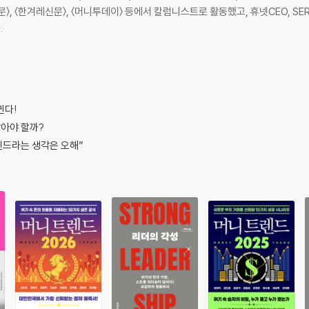
, 〈한겨레신문〉, 〈머니투데이〉 등에서 칼럼니스트로 활동했고, 휴넷CEO, SE
.
이다
뀐다!
를 만들다
찾아야 할까?
출하다
렌드라는 생각은 오해”
서 논다
의력을 논하지 말라
을까?