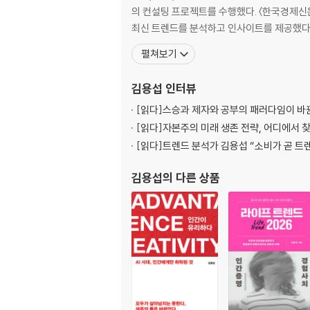
세상 모든 것의 연결 고리를 찾아낸다
의 컨설팅 프로젝트를 수행했다. 〈한국경제신문〉
Cross-Sight : 교차하는 눈
최신 트렌드를 분석하고 인사이트를 제공했다
펼쳐보기
연관 없어 보이는 것들의 연결 고리를 찾아낸다
피자 배달은 어디까지 업그레이드 될 수 있을까?
김용섭
인터뷰
언더아머의 경쟁 상대는 나이키가 아니라 애플
안목은 진짜 경쟁자를 골라낸다
[읽다]
스승과 제자와 공부의 패러다임이 바
오래되어 위기를 맞은 그들, 스스로 새로운 기회
[읽다]
자본주의 미래 생존 전략, 어디에서 
온라인 서점의 대명사 아마존이 오프라인에 진
[읽다]
트렌드 분석가 김용섭 “소비가 곧 트
《워싱턴포스트》를 인수한 제프 베조스의 도전
홈쇼핑 회사, 영화 정보 스타트업에 투자하다
김용섭
의 다른 상품
골드만삭스는 월스트리트가 아닌 실리콘밸리에
당신의 머릿속에서 산업의 경계를 지워라
크로스사이트를 가진 인재가 필요하다
경험의 폭을 넓히는 데 돈을 쓰지 않는 자는 창
그는 매일 다른 사람과 함께 점심을 먹는다
크로스사이트는 협업을 위해서도 필요하다
낯설지만 현실적인 대안을 찾는다
만약 그가 겨울철 보리밭을 본 적 없었다면 어땠