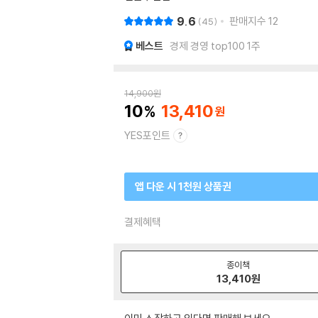
9.6
판매지수
12
45
베스트
경제 경영 top100 1주
14,900
원
10
13,410
YES포인트
앱 다운 시 1천원 상품권
결제혜택
종이책
13,410
원