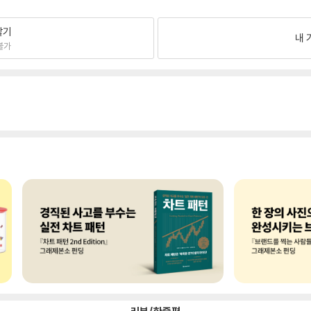
팔기
내 
불가