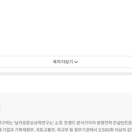
 수 있다
목차 더보기
결했을까?
들 때문에 만든 서비스
 없다
나온다
ativity를 연구하는 ‘날카로운상상력연구소’ 소장. 트렌드 분석가이자 경영전략 컨설턴트
500대 기업과 기획재정부, 국토교통부, 외교부 등 정부기관에서 3,500회 이상의 