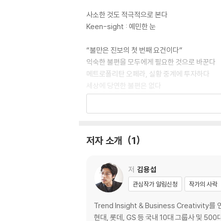
사소한 것도 적극적으로 본다
Keen-sight : 예민한 눈
“불만은 진보의 첫 번째 요건이다”
익숙한 불편을 모두에게 필요한 것으로 바꾼다
메트로폴리탄 오페라, 실황 중계에 투자하다
세상에 당연한 불편은 없다
해결 방법에 집중하면 누구나 비즈니스를 시작할
불만을 구체화하는 습관이 있다
땀이 많은 운동선수는 자신의 불만을 어떻게 해
실수로 문자 메시지를 잘못 보내 고민하는 친구
저자 소개
1
택시 잡는 게 짜증났던 남자, 사업을 벌이다
준비된 자가 가진 예리한 눈보다 더 강력한 것은
비즈니스는 생각이 아닌 행동이 한다
저
김용섭
문제를 해결하는 방법은 지식이 아닌 경험에서 
관심작가 알림신청
작가의 사락
불만을 행동으로 옮기는 자, 그들을 주목하라
날카로운 눈에 공격적인 실행력을 더하라
Trend Insight & Business Cre
현대, 롯데, GS 등 국내 10대 그룹사 및 