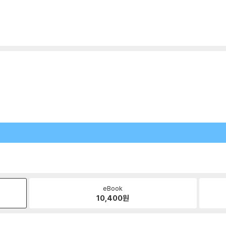
eBook
10,400
원