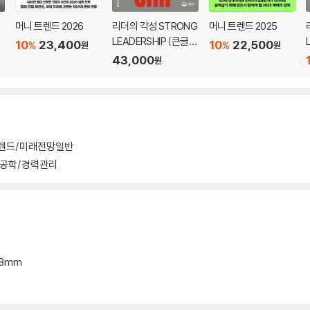
머니 트렌드 2026
리더의 각성 STRONG
머니 트렌드 2025
LEADERSHIP (큰글자
10
23,400
10
22,500
%
%
원
원
도서)
43,000
원
까?
다
 있다
렌드/미래전망일반
들
공학/경력관리
것 같다!
 발급하나
가 되다
*18mm
는 어떻게 미래를 보는가