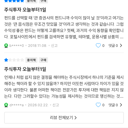
종이책
구매
주식투자 오늘부터1일
11 지표로 기업 파악하기 ②_자기자본이익률(ROE)과 이브이에비타(E
펀드를 선택할 때 ‘큰 증권사의 펀드니까 수익이 많이 날 것’이라고 여기는
V/EBITDA)
것은 ‘큰 음식점은 무조건 맛있을 것’이라고 생각하는 것과 같습니다. 그럼
여기서 잠깐_자사주 매입과 소각
수익성 좋은 펀드는 어떻게 고를까요? 첫째, 과거의 수익 동향을 확인합니
다. 포털사이트에서 펀드를 검색하면 유형별, 테마별, 운용사별 상품의 종
12 전문가 의견은 무조건 믿을만 할까?_투자 의견 분석하기
류와 수익률을 자세히 볼 수 있습니다. 둘째, 지금 수익률이 가장 높다고 해
b*****0
2018.11.08.
신고
0
댓글
0
여기서 잠깐_위험을 대비한 분산투자
서 무
종이책
구매
주식투자 오늘부터1일
Q&A 투자처방
언제나 처럼 쉽지 않은 결정을 해야하는 주식시장에서 하나의 기준을 제시
강샘의 투자원칙 멘토링_주식계좌 관리가 수익과 손실을 좌우합니다
해주는 책이라 할 수 있지 않을까? 하지만 이또한 사람마다 차이가 있을 것
이라 생각한다. 물론 어떠한 책이든 전문가든 투자에 대한 책임은 지지 않
는다. 다만 그러할수 있다는 가능성을 제시하는 것이므로 맹신하는 것은
Chapter 5. 주가차트 분석하기
안될것이다.
d*****a
2026.02.22.
신고
0
댓글
0
왕초보 동건 씨의 주식 팔로업_차트를 보는 것은 투자자의 심리를 읽는 것
리뷰 전체보기