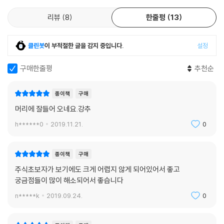
01 왜 차트를 알아야 하지?_차트 분석의 이유
리뷰
8
한줄평
13
02 봉을 모르면 주식공부는 반쪽_봉차트의 다양한 형태
클린봇
이 부적절한 글을 감지 중입니다.
설정
03 봉이 알려주는 투자심리_봉 읽기
구매한줄평
추천순
04 봉으로 주가 흐름 예측하기_연결봉 읽기
종이책
구매
05 추세선으로 매매 타이밍 잡기 ① _추세선 읽기
머리에 잘들어 오네요.강추
06 추세선으로 매매 타이밍 잡기 ②_추세선 그리기
h******0
2019.11.21.
0
07 등락을 예측하는 패턴 읽기_반전형 패턴과 지속형 패턴
종이책
구매
08 보조지표로 기술적 분석하기_보조지표 활용하기
주식초보자가 보기에도 크게 어렵지 않게 되어있어서 좋고
궁금점들이 많이 해소되어서 좋습니다
09 또 다른 보조지표 ①_이동평균선으로 추세 파악하기
n*****k
2019.09.24.
0
10 또 다른 보조지표 ②_모멘텀으로 추세 파악하기