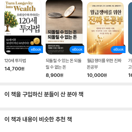
03 옵션까지 알아야 초보탈출_옵션에 대한 기본 지식
여기서 잠깐_‘델타, 감마, 베가, 쎄타, 로’란?
04 옵션과 비슷하지만 다른 ELW
여기서 잠깐_위칭데이란?
Q&A 투자처방
강샘의 투자원칙 멘토링_기회를 알아보는 혜안을 키우세요.
120세 투자법
되돌릴 수 있는 돈 되돌
월급쟁이를 위한 진짜
기
릴 수 없는 돈
돈공부
고
14,700
원
8,900
10,000
1
원
원
이 책을 구입하신 분들이 산 분야 책
이 책과 내용이 비슷한 추천 책