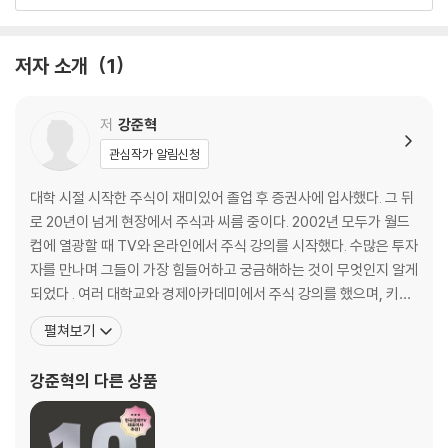
여기서 잠깐_넥슨은 왜 엔씨소프트의 주식을 샀을까요? | 유상증자의 다
양한 방식
저자 소개
1
03 주식시장의 대표지수는 나야 나!_코스피지수와 코스닥지수
여기서 잠깐_기사에 자주 등장하는 세계 대표 주가지수
저
강준혁
04 직접투자를 할까, 간접투자를 할까?_주식투자의 장점과 2가지 투자
관심작가 알림신청
방식
여기서 잠깐_수익률 좋은 펀드를 고르는 방법
대학 시절 시작한 주식이 재미있어 졸업 후 증권사에 입사했다. 그 뒤
로 20년이 넘게 현장에서 주식과 씨름 중이다. 2002년 모두가 월드
05 단기투자가 좋을까, 장기투자가 좋을까?_투자기간을 설정할 때 주의
컵에 열광할 때 TV와 온라인에서 주식 강의를 시작했다. 수많은 투자
점
자를 만나며 그들이 가장 힘들어하고 궁금해하는 것이 무엇인지 알게
여기서 잠깐_안전한 단기투자법 찾기
되었다 . 여러 대학교와 경제아카데미에서 주식 강의를 했으며, 키움
증권, 교보증권, 현대증권 등에서도 사내 강의를 했다. ‘한국경제TV’
펼쳐보기
Q&A 투자처방
프로그램 <성공투자 오후증시>, <라이온 투자자 당신이 주인공입니
강샘의 투자원칙 멘토링_초보자가 꼭 지켜야 할 7가지 투자원칙
다>, <오 마이 주식>, <트레이딩 핫타임>을 거쳐 현재는 <나의 투자
강준혁
의 다른 상품
>에 출연 중이다. ‘한국경제연구소’
Chapter 2. 주식이랑 밀당하기