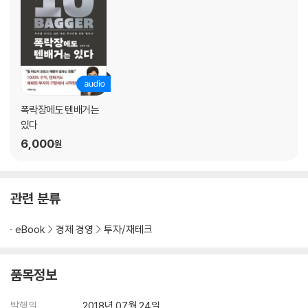
왕초보 동건 씨의 주식 팔로업 | 밀물, 썰물과 닮은 주식
01 주식시장은 날씨다?_경기에 따른 주가
여기서 잠깐_자동차 업종, 철강 업종과 경기
02 주식시장의 대세 상승, 어떻게 알까?_주식시장의 대세 파악법
여기서 잠깐_외국인투자자의 투자 형태
폭락장에도 텐배거는
있다
03 금리가 오르면 주가가 내린다?_금리와 주가, 환율과 주가의 관계
6,000
원
Q&A 투자처방
강샘의 투자원칙 멘토링_수익나는 투자법은 투자자 수만큼 있습니다
관련 분류
eBook
경제 경영
투자/재테크
Chapter 3. 주식이랑 놀기_실전매매 A to Z
왕초보 동건 씨의 주식 팔로업 | 물고기가 헤엄치는 법을 배우려면
품목정보
01 나와 맞는 증권사 찾기_증권사 선택의 기준
발행일
2018년 07월 24일