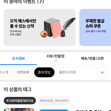
이 분야의 이벤트
7
리뷰/한줄평
도서정보
배송/반품/교환
21
 소개
관련분류
품목정보
출판사 리뷰
이 상품의 태그
#크레마클럽에있어요
#독서모임_주식스터디