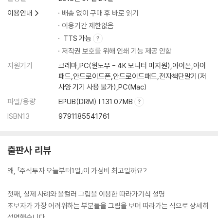
여기서 잠깐_손실을 멈추기 위한 결단, ‘손절매’
이용안내
배송 없이 구매 후 바로 읽기
이용기간 제한없음
02 나의 첫 주식계좌_계좌 개설과 입금
TTS 가능
저작권 보호를 위해 인쇄 기능 제공 안함
03 주식거래도 스마트하게!_HTS 설치하기
지원기기
크레마,PC(윈도우 - 4K 모니터 미지원),아이폰,아이
여기서 잠깐_HTS 설치가 어렵다면?
패드,안드로이드폰,안드로이드패드,전자책단말기(저
사양 기기 사용 불가),PC(Mac)
04 거래할 때 이것만은 지키면서_주식거래의 기본 규칙
파일/용량
EPUB(DRM) | 131.07MB
여기서 잠깐_시간외시장 주문, 언제 어디서?
ISBN13
9791185541761
05 현재가 창에서 주문하기_지정가 주문과 시장가 주문
출판사 리뷰
06 드디어 주식 매매_매수 주문, 매도 주문
여기서 잠깐_매수, 매도 주문할 때 주의할 점
왜, 「주식투자 오늘부터1일」이 가성비 최고일까요?
07 소중한 내 계좌, 똑부러지게_실시간계좌관리
첫째, 실제 사례와 올컬러 그림을 이용한 따라가기식 설명
여기서 잠깐_미수거래 전 알아야 할 진실
초보자가 가장 어려워하는 부분들을 그림을 보며 따라가는 식으로 상세히
설명했습니다.