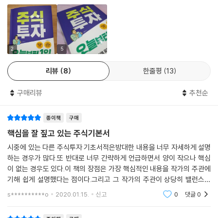
까? 등등
02 저평가주 어떻게 찾을까?_가치투자를 위한 저평가주 찾기
03 유망종목 남들보다 빨리 찾기_유망종목 선점법
2
5
여기서 잠깐_테마주 고를 때 주의할 점
리뷰
8
한줄평
13
04 사업보고서로 유망기업 찾기_똑똑한 기업 분석
구매리뷰
추천순
05 사업보고서로 기업 파악하기 ①_회사의 개요
종이책
구매
06 사업보고서로 기업 파악하기 ②_사업의 내용
핵심을 잘 짚고 있는 주식기본서
07 사업보고서 파악하기 ③_재무에 관한 사항
시중에 있는 다른 주식투자 기초서적은방대한 내용을 너무 자세하게 설명
하는 경우가 많다.또 반대로 너무 간략하게 언급하면서 양이 작으나 핵심
08 사업보고서로 기업 파악하기 ④_임원 및 직원 등에 관한 사항
이 없는 경우도 있다.이 책의 장점은 가장 핵심적인 내용을 작가의 주관에
기해 쉽게 설명했다는 점이다.그리고 그 작가의 주관이 상당히 밸런스가
있고 의미있는 내용이 많다.장황하지 않으면서도 핵심을 잘 짚고 있고,부
09 지표로 수익 내는 기업 찾기_꼼꼼한 지표 분석
s**********o
2020.01.15.
신고
0
댓글
0
록으로 주는 dvd나
10 지표로 기업 파악하기 ①_주당순이익(EPS)과 주가수익비율(PER)