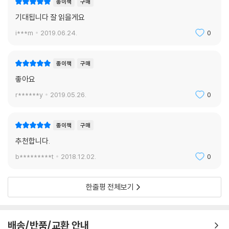
종이책
구매
기대됩니다 잘 읽을게요
여기서 잠깐_크로스 전략
i***m
2019.06.24.
0
Q&A 투자처방
강샘의 투자원칙 멘토링_분석자료는 참고만, 맹신은 금물!
종이책
구매
좋아요
Chapter 6. 주식으로 목돈 모으기_배당투자, ETF, 해외 주식
r******y
2019.05.26.
0
왕초보 동건 씨의 주식 팔로업 | 황금알을 낳는 거위, 어디 없을까?
종이책
구매
01 복리의 마법, 배당투자_배당투자 전 알아야 할 것
추천합니다.
여기서 잠깐_기업의 이익과 배당의 관계
b*********t
2018.12.02.
0
02 ETF, 주식투자보다 쉬운걸!_ETF 매매법
한줄평 전체보기
여기서 잠깐_ETF의 종류와 매매할 때 주의할 점
03 해외 주식 사고팔기 ①_어느 나라에 투자하면 좋을까?
배송/반품/교환 안내
여기서 잠깐_나라별 주식시장 규칙