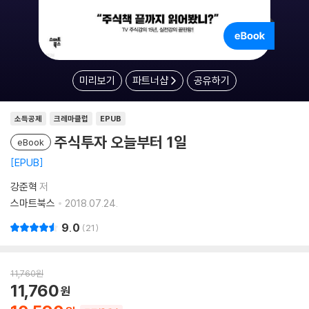
미리보기
파트너샵
공유하기
소득공제
크레마클럽
EPUB
주식투자 오늘부터 1일
eBook
EPUB
강준혁
저
스마트북스
2018.07.24.
9.0
21
11,760
원
11,760