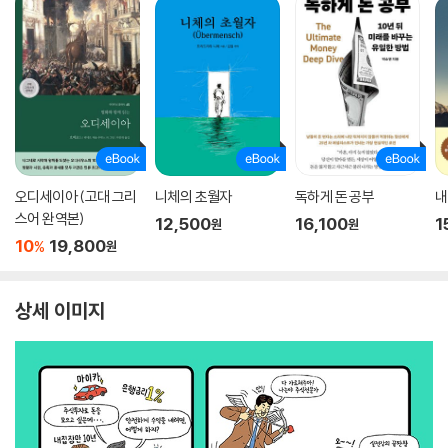
오디세이아 (고대 그리
니체의 초월자
독하게 돈 공부
내
스어 완역본)
12,500
16,100
1
원
원
10
19,800
%
원
상세 이미지