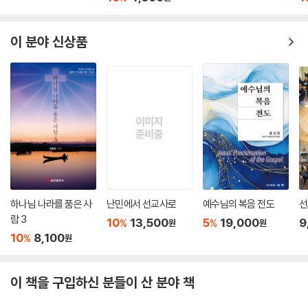
인 노동자를 고용하고 있는 사업가, 외국에서 비즈니스하는 크리스천 사업
가, 외국인 노동자를 동료로 둔 성도들과 이주민 사역에 관심이 있는 성도
이 분야 신상품
들에게 매우 유익하고 적절한 도움을 줄 것이다.
하나님 나라를 품은 사
난민에서 선교사로
예수님의 복음 전도
선
람 3
10
13,500
5
19,000
9
%
%
원
원
10
8,100
%
원
이 책을 구입하신 분들이 산 분야 책