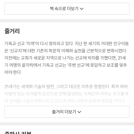
부록C. 극동 아시아 디아스포라 교육가들의 결정사항
략이 있다.
부록D. 북미 디아스포라 교육가들의 결정사항
책 속으로 더보기
-2부 디아스포라 선교학의 성경적·신학적 토대 중에서
부록E. 케이프타운 서약
부록F. 글로벌 선교 네트워크와 다문화 간 연합
기독교 디아스포라의 출현은 오늘날의 디아스포라 선교의 모델이 되며 주
집필진 소개
줄거리
권자이신 하나님께서 교회를 확장시키기 위해 디아스포라 공동체에 사역
하시고 또 공동체를 통해 사역하심을 보여준다.
기독교 선교 ‘지역’이 다시 정의되고 있다. 지난 한 세기의 거대한 인구이동
-2부 디아스포라 선교학의 성경적·신학적 토대 중에서
은 ‘선교지’에 대한 기존의 학문적 이해와 실천을 근본적으로 변화시켰다.
이전에는 교회가 새로운 지역으로 나가는 선교에 박차를 가했다면, 21세
우리는 낯선 이에게서 어쩌면 그리스도 안에서의 형제와 자매될 사람을 만
기 여명의 끝자락에서 기독교 선교는 ‘주변 선교’에 응답하고 보조를 맞추
나게 되는 것이다. 우리는 외국인을, 난민을, 혹은 이민자를 받아들일 때 그
어야 한다.
리스도를 받아들이는 것이다.
21세기는 세계화 기술의 발전, 그리고 대규모 이주로 점철된다. 특히 여러
-2부 디아스포라 선교학의 성경적·신학적 토대 중에서
자발적 또는 비자발적 요인으로 인해 발생하는 국제간의 이주는 인구통계
및 경제를 나날이 변화시키고 있으며 여러 사회와 문화에 영향을 끼치고
디아스포라 선교는 간단히 말해 지상명령(모든 민족을 제자 삼는 것)을 21
있다.
줄거리 더보기
세기의 특별한 인구학적인 현실에 적용시키는 것이다.
-3부 디아스포라 선교를 위한 전략적 방향을 향하여 중에서
국제, 대륙, 지역 간 이주는 “세계의 사회와 정치를 변화시키고 있는 초국
가적(transnational)인 혁명의 일환이다.” 캐슬(Castles)과 밀러(Mille