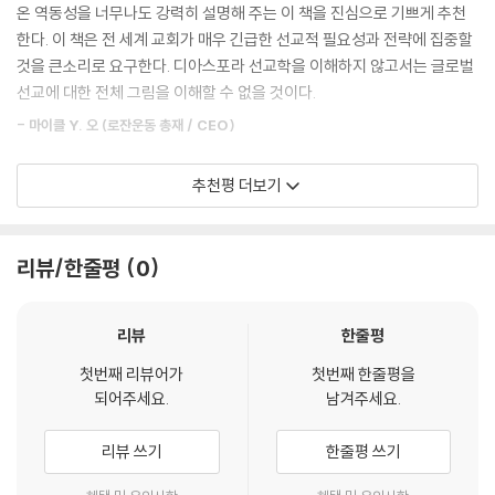
나 살았던 지역에 교회나 선교사가 없어서 평생 복음을 들을 수 없었던 이
는 세계에서 우리의 마음엔 소속감과 공동체를 향한 갈망이 전에 없이 뚜
온 역동성을 너무나도 강력히 설명해 주는 이 책을 진심으로 기쁘게 추천
다. 여기서 나라와 국가는 다른 의미로 쓰이고 있다. 나라는 사람과 민족을,
들이 있다.
렷하다. 예수 그리스도의 복음만이 인간의 이러한 필요를 해결할 수 있는
한다. 이 책은 전 세계 교회가 매우 긴급한 선교적 필요성과 전략에 집중할
국가는 지리적 위치를 뜻한다. 지구의 여러 나라는 마치 여러 국가에 흩어
유일한 처방이자 치료책이며 구원이다.
것을 큰소리로 요구한다. 디아스포라 선교학을 이해하지 않고서는 글로벌
져 심어진 씨앗과 같다. 종국에는 하나님의 나라라는 한 도시이자 하나님
4, 선교적으로 보면 ‘호박이 넝쿨째 굴러들어 온’ 이들의 수가 우리가 사는
-4부 글로벌 디아스포라 시대에 교회의 사명 중에서
선교에 대한 전체 그림을 이해할 수 없을 것이다.
나라 사람의 종말론적 거주지인 그곳으로 모으기 위해서다. 간단히 말해
지역과 교회 주변에 점차 늘어나고 있다. 이들을 총체적으로 섬기고 전하
서, 이 책의 필자와 편집자는 전 세계 하나님의 사람을 추수하는 사역자로
- 마이클 Y. 오 (로잔운동 총재 / CEO)
는 선교, 즉 주변 선교(Missions around)와 그 체계적인 방법이 선교적
이주민이 새로운 곳으로 이동할 때 자신의 신앙도 함께 이동한다. 종교적
여기며, 이는 하나님의 뜻하신 바라고 믿는 것이다. 이 주제는 여섯 개의 부
사명을 살아내야 하는 우리 모두(선교사, 목회자, 성도, 교회, 선교단체
신앙, 상징, 활동을 초과한 짐처럼 뒤에 두고 오지 않는다. 오히려 낯선 곳
를 통해서 설명된 다. 마지막 7부에는 관련 자료를 실었다.
세계의 변화와 선교 환경의 급격한 변화로 인해 디아스포라 사역이 새로운
추천평 더보기
등)에게는 너무나 절실해진 지금이다.
에 터전 삼을 때 사람들은 더 열심히 신앙과 종교 활동을 하게 된다. 다른
시대의 핵심적 선교 사역이 되고 있다. 이 책은 다양한 실례와 심도 깊은 선
이주민과 모여 예배드리고 친교하면서 새로운 교회를 개척하거나, 외국에
이 책의 목적은 여러 가지 관점에서 ‘주변 선교’의 개발과 ‘디아스포라 선교
교 신학적 논의를 담고 있어 21세기 선교 사역자들의 필독서가 될 것이다.
5. 《디아스포라 선교학》은 최고 귄위의 디아스포라 선교 이론가, 실천가
이미 존재하는 교회에 들어가게 된다.
학’에 대한 현대교회의 기회와 책임을 이해하는 것이다. 로잔 디아스포라
탈북자와 다문화 가정, 난민 사역에도 큰 도움이 될 것이라고 확신한다.
리뷰/한줄평
0
등의 50여 명의 집필진이 세계적으로 2억 5천만(우리나라에만 3백만)에
-5부 디아스포라 선교의 지역적·국가적 사례 연구 중에서
교육자 컨설테이션의 서울선언문은 ‘디아스포라 선교학’을 “조국과 고향
이르는 이들 이주민에게 어떻게 다다가 섬겨야 할지를 다룬 당대 최고의
- 김동화 (선교사, GMF 대표 / WEA 자문위원)
을 떠나 사는 사람들 사이에서 하나님의 구속적 선교를 이해하고 이에 참
역작인, 로잔 산하의 Global Diaspora Network(GDN)이 2016년에 발
한국 교회 역사 전체와 디아스포라는 떼려야 뗄 수 없다. 처음으로 그리스
리뷰
한줄평
여하기 위한 선교학적 틀”이라고 정의하였다. 현 상황에 대한 이해와 그에
행한 《Scattered and Gethered》의 번역서이다. 이 책을 이 분야의 탁
도를 주로 고백한 한국인은 한국 밖에서 살던 이민자였다. 그들은 외국 종
지금 우리는 인류 역사상 어느 때보다 활발한 문화적 교류를 목도하고 있
따른 의도 적인 조치를 강구하는 신학 기관과 지역 사역자 모두에게 이 책
월한 전문가들이 번역했다.
첫번째 리뷰어가
첫번째 한줄평을
교를 한국에서 가르치는 것을 강력하게 막았음에도 불구하고 신앙을 나누
다. 내가 사역하는 토론토에도 엄청난 디아스포라 현상을 보고 있다. 전 세
이 디아스포라 선교학에 대한 포괄적인 자료집이 되기를 바란다.
되어주세요.
남겨주세요.
고자 하는 열망에 고국으로 돌아와 비밀리에 복음을 전하였다.
계에서 몰려온 이민자, 난민, 유학생, 사업가들의 언어를 들을 수 있고, 그
6. “번역자인 문창선 선교사는 26년 전부터 이주민 사역을 감당하며 이 사
-5부 디아스포라 선교의 지역적·국가적 사례 연구 중에서
들의 문화와 종교를 피부로 느낄 수 있다. 우리가 믿는 하나님은 선교의 하
이 책의 초점은 세계 현황 속에 있는 교회다. 이 책의 1부에서는 글로벌 디
리뷰 쓰기
한줄평 쓰기
역의 성경적 토대와 이론적 틀에 따른 사역 매뉴얼을 개발해 왔으며, 현재
나님이시다. 이런 기회를 하나님의 백성이 간과하는 것을 결코 용납하시지
아스포라의 현상학적 현실과 동향을 알아볼 것이다. 2부에서는 글로벌 현
GDN(글로벌 디아스로파 네트워크)의 부대표이자 카타리스트로 세계 디
낯선 사람의 관점에서, 환영받는 것은 지역 사회와 관련된 사역의 접근방
않는다. 《디아스포라 선교학》은 디아스포라 선교의 중요성을 다시금 상기