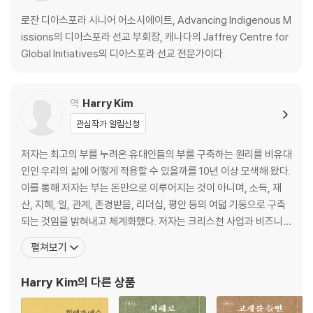
12. 난민에게 다가가기 위한 전략들
13. 공해 상에서의 디아스포라 선교
로잔 디아스포라 시니어 어소시에이트, Advancing Indigenous M
14. 학계의 디아스포라 사역자와 학계로부터 온 디아스포라 사역자
issions의 디아스포라 선교 부회장, 캐나다의 Jaffrey Centre for
15. 디아스포라를 향한, 디아스포라 안에서, 디아스포라를 통한 BAM
Global Initiatives의 디아스포라 선교 전문가이다.
16. 디아스포라 어린이
17. 기술과 디아스포라
역
Harry Kim
4부 글로벌 디아스포라 시대에 교회의 사명
관심작가 알림신청
서론 : 글로벌 디아스포라 시대에 교회의 사명
18. 흩어진 자들을 위한 십자가 : 디아스포라 선교를 하는 교회를 위한 십
저자는 최고의 부를 누려온 유대인들의 부를 구축하는 원리를 비유대
자가 영성
인인 우리의 삶에 어떻게 적용할 수 있을까를 10년 이상 모색해 왔다.
19. 수지타산을 맞추다 : 소외된 교회가 디아스포라 선교 기회를 받아들이
이를 통해 저자는 부는 돈만으로 이루어지는 것이 아니며, 소득, 재
기
산, 지혜, 일, 관계, 존경받음, 리더십, 평안 등의 여덟 기둥으로 구축
20. 미국 디아스포라 한인교회의 동향과 쟁점
되는 것임을 밝혀내고 체계화했다. 저자는 크리스천 사업과 비즈니스
21. 남반구의 기도와 능력 : 아프리칸 디아스포라 교회의 선교
선교(BAM)의 이론가이자 저술가이며, 사업가다. Hope Internatio
펼쳐보기
22. 디아스포라 가족 : 가족으로서의 이민 교회와 디아스포라 속의 선교적
n University 닐 존슨 교수는 “Harry Kim은 크리스천 사업의 전체
가족들
적인 그림을 볼 줄 아는 통찰력을 지닌 관찰자이자 사상가이며 실천
Harry Kim
의 다른 상품
23. 다문화 간 연합의 이해와 추구를 통한 교회의 선교
적인 사업가”라
24. 싱가포르의 교회와 영혼 : 세계 도시의 선교에 대한 종말론적 비전