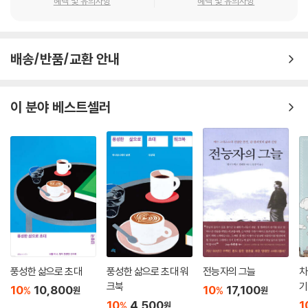
황에 대한 대응으로써 디아스포라 선교학의 성경적 및 신학적 토대를 제공
혜택 및 유의사항
혜택 및 유의사항
아스포라 선교계를 섬기고 있다 또 다른 번역자인 Harry Kim 역시 20여
식을 통해 일어난다. 그것이 처음 받았던 환영부터 마지막 인사까지 우리
시켜줄 것이다. 너무나도 중요한 지침이 될 이 책을 적극 추천한다.
한다. 3부에서는 현상학적, 성경적, 신학적 이해를 바탕으로 전략적인 방
년간 은연히 최전방 선교와 BAM 선교 현장을 섬겨온 이론가이자 BAM 사
전체 삶을 지속해서 보듬어준다. 이것을 통해 우리는 그리스도의 이름으로
- 송민호 (목사, 토론토영락교회 담임 / 틴데일 신학교 겸임교수)
향을 제시한다. 4부에서는 글로벌 디아스포라 속의 교회의 사명을 유추해
업가이다.”(T.V. Thomas, GDN 대표)
다른 사람이 하나님께서 그들을 이끄시는 대로 그 믿음 안에 살아갈 수 있
낸다. 세계 교회 사례를 제대로 제시하는 것이 이 작업에 기여한 이들의 의
배송/반품/교환 안내
도록 용기를 북돋아 준다.
도였다. 따라서 5부는 다양한 사역 모델을 제시하는 디아스포라 선교에 효
34년을 필리핀에서 디아스포라 사업가로 살아오면서 ‘포로로 잡혀간 여
디아스포라를 총체적으로 섬기고 선교하기 위한 성경적, 신학적, 교회론
-6부 글로벌 디아스포라 선교학의 이슈들 중에서
과적인 지역 및 국가 사례 연구를 포함한다. 마지막으로, 6부에서는 특정
종이 큰 나라의 군대장관을 하나님 사람에게 인도한 것’과 같은 일들을 많
적 틀을 제시
한 질문에 대한 답변으로 구체적인 디아스포라 이슈 사례를 제시하였다.
이 보아 왔다. 전 세계적으로 이러한 디아스포라들의 살아 있는 이야기들
이 분야 베스트셀러
세계 곳곳에서 진행되고 있는 사역과 선교의 사례와 사례연구를 제시
초국가자의 삶은 지속적인 도전과 스트레스로 가득 차 있다. 이들은 두 개
장마다 참고문헌을 실었으며, 7부에서는 독자의 편의를 위해 용어해설과
을 모은 이 책을 한글로 대할 수 있게 되어 감사하다.
의 사회에 양다리를 걸치고 있지만, 어느 편에도 속하지 않는다고 느낄 때
부록을 포함했다.
7. 이 책은 다양한 유형의 디아스포라를 총체적으로 섬기고 선교하기 위한
- 장재중 (필리핀 유니그룹 회장 / KBM Global 대표)
가 종종 있다. 하지만 이런 긴장감이 복음에 열린 마음을 창조한다.
성경적, 신학적, 교회론적 틀을 제시하고, 세계 곳곳에서 진행되고 있는 사
-6부 글로벌 디아스포라 선교학의 이슈들 중에서
역과 선교의 사례와 사례연구를 제시한다.
“저 부는 바람 따라 이 소식 퍼지고”라는 찬송가 가사는 디아스포라 선교
--- 본문 중에서
에 아주 적합한 표현이다. 우리 동요의 “민들레 꽃씨가 바람에 흩날리
8. 디아스포라 이주민 선교가 모든 사역과 선교에 필연인 이 시대에 이 책
듯”처럼 ‘흩어지는 사람들’이란 의미인 디아스포라인들은 성령의 바람에
은 선교사, 목회자, 성도, 교회들에게 귀한 도전과 지침을 제공할 것이며,
휘날리며 복음을 받아들여 왔다. 전 세계 한인 디아스포라가 그 증거이다.
교회를 선교적으로 활성화시키는 데 나침판 역할을 할 것이다.
이 책은 21세기에 아주 자연스런 선교의 방법이며 Missional Church를
이해하는 안목을 열어 줄 것이다.
9. 구체적으로, 주변에 이주민들이 거주하는 교회, 이민 교회, 유학생 교
풍성한 삶으로 초대
풍성한 삶으로 초대 워
전능자의 그늘
차
- 한정국 (선교사, 전 세계 한인 선교기구연대 글로벌 코디)
크북
기
회, 저임금 외국인 노동자 교회, 국제 교회, 난민 교회, 소외된 외국인들을
10
10,800
10
17,100
%
%
원
원
섬기는 교회와 선교지 교회를 섬기는 목회자, 선교사, 이주민 사역자, 외국
10
4,500
1
%
원