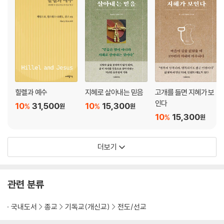
5부 디아스포라 선교의 지역적·국가적 사례 연구
서론 : 디아스포라 선교의 지역적·국가적 사례 연구
25. 유대인 디아스포라 사역
26. 중국 디아스포라 교회와 타 문화권 선교
27. 아라비아만에 있는 초국가적 인도인 교회의 연합 : 쿠웨이트에 있는 케
랄라 오순절 교회
28. 한국인 디아스포라 사역
힐렐과 예수
지혜로 살아내는 믿음
고개를 들면 지혜가 보
29. 상파울로에서 알-알람 아랍까지(아랍권 세계) : 브라질 복음주의 선
인다
10
31,500
10
15,300
%
%
원
원
교 운동
10
15,300
%
원
30. 미국에서의 라틴계 디아스포라 사역
31. 아프리칸 디아스포라 기독교 : 쿠퍼 수녀와 뉴욕시
더보기
32. 이란 디아스포라 사역
6부 글로벌 디아스포라 선교학의 이슈들
관련 분류
서론 : 글로벌 집단이주 선교학의 이슈들
33. 낯선 이들을 환영하기 : 몰타에 있는 국제 교회 사례연구
국내도서
종교
기독교(개신교)
전도/선교
34. 선교 : 이민자 구금에서 나타난 정치적, 예언적 행동의 복합성에 대한
사례연구