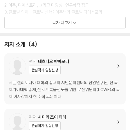
2. 이주, 디아스포라, 그리고 다양성 : 인구학적 접근
3. 글로벌 의제 - 글로벌 신학? 이주법과 글로벌 디아스포라
4. 이주 현상에 반응하며 : 디아스포라 선교학의 초기 주창자와 로잔 운동
목차 더보기
2부 디아스포라 선교학의 성경적·신학적 토대
서론 : 성경, 신학, 그리고 디아스포라
저자 소개
4
5. 구약성경의 디아스포라와 선교
6. 기회에서 선교로 : 신약성경 속의 복음을 위한 흩어짐
7. 하나님, 이스라엘, 교회 그리고 타자들 : 디아스포라 선교의 신학적 주제
편저
테츠나오 야마모리
로서의 타자성
관심작가 알림신청
8. 여행하는 순례자 : 디아스포라와 선교
9. 디아스포라 선교와 디아스포라로 인한 선교 : 선교를 위한 상황에 영향
서든 캘리포니아 대학의 종교화 시민문화센터의 선임연구원, 전 국
력 주기
제기아대책 총재,전 세계복음전도를 위한 로잔위원회(LCWE)의 국
제 이사장이자 현 수석 고문이다.
3부 디아스포라 선교를 위한 전략적 방향을 향하여
서론 : 디아스포라 선교를 위한 전략적 방향을 향하여
10. 선교적 디아스포라에 속한 지역 교회
편저
사디리 조이 티라
11. 국제 교회를 통해 지상명령의 잠재성을 불러일으키기
관심작가 알림신청