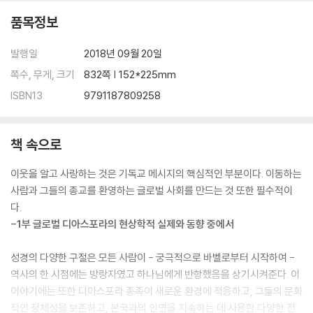
35. 트라우마 선교 : 성매매 재앙에 대한 사례연구
품목정보
36. 이주, 물질주의, 두뇌 유출 : 가나교회와 이주에 대한 연구
37. 초국가주의, 정체성 그리고 가상공간 : 두 개의 세상을 사는 한 여성에
발행일
2018년 09월 20일
대한 사례연구
쪽수, 무게, 크기
832쪽 | 152*225mm
38. 총체적 돌봄 : 시리아 난민 사태에 레바논의 심장(H4L)이 가진 독특
ISBN13
9791187809258
한 역할에 대한 사례연구
39. 빈곤을 극복하는 디아스포라 사역 : 희망은 있다 사례연구
40. 양떼를 돌보다 : 해외 필리핀 노동자를 파송하고 돌보는 일에 지역 교
책 속으로
회가 하는 역할에 대한 사례연구
41. 새 신자가 귀국했을 때 : 중국의 기독교 귀환자에 대한 사례연구
이웃을 알고 사랑하는 것은 기독교 메시지의 핵심적인 부분이다. 이동하는
42. 경계선을 넘어 : 서구 선교단체와 디아스포라 선교의 만남에 대한 사
사람과 그들의 종교를 환영하는 글로벌 사회를 만드는 것 또한 필수적이
례연구
다.
역주
-1부 글로벌 디아스포라의 현상학적 실제와 동향 중에서
7부 용어 해설, 부록, 사역 자료
성경의 다양한 구절은 모든 사람이 - 궁극적으로 바벨로부터 시작하여 -
용어 해설
역사의 한 시점에는 방랑자였고 하나님에게 반항했음을 상기시켜준다. 이
부록A. 바기오 과제(도전)
이야기에는 또한 디아스포라 종족이 새로운 환경에 적응하고, 그들의 문화
부록B. 디아스포라 선교학에 대한 서울 성명
적인 정체성을 보존하고, 본국과의 인연을 지속하는 데 사용한 다양한 전