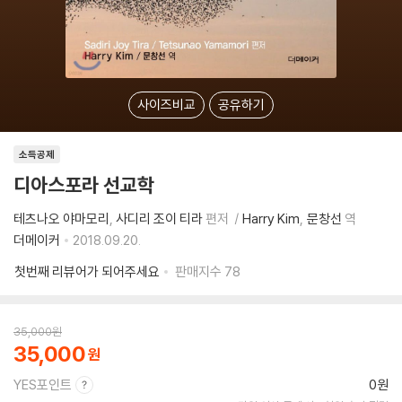
사이즈비교
공유하기
소득공제
디아스포라 선교학
테츠나오 야마모리
사디리 조이 티라
편저
Harry Kim
문창선
역
더메이커
2018.09.20.
첫번째 리뷰어가 되어주세요
판매지수
78
35,000
원
35,000
YES포인트
0원