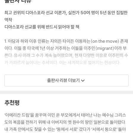
출판사 리뷰
난민에게 주 예수 그리스도의 복음을 전하고 그들과 함께 생활하는 것은
r)의 관찰에 의하면, “기존의 존재하던 이민을 가는(emigration) 국가와
선택사항이 아니라 우리의 사명이다. 주님께서는 당신의 제자인 우리에게
이민을 오는 (immigration) 국가 사이의 차이가 무너지고 있다. 대개의
최고 귄위의 디아스포라 선교 이론가, 실천가 50여 명이 5년 동안 집필한
소외되고 박해받고 자신의 자리가 없는 난민을 돌보라고 요구하신다. 우리
국가가 두 가지 현상 을 모두 겪고 있다 … 그중 어떤 국가는 이주민의 통과
역작
가 성경을 제대로 이해한다면 주님께서 교회에 명하신 대로 난민을 돌보게
구역의 역할을 하고 있다.” 티라는 이 현상을 ‘인간 해일’이라 칭했다.
디아스포라 선교를 위해 반드시 읽어야 할 책
될 것이다.
-3부 디아스포라 선교를 위한 전략적 방향을 향하여 중에서
1990년대와 2000년대는 국내 이주와 국제 이주 현상을 많이 목격할 수
1. 아담과 하와 이후 인류는 자의든 타이든 이동하는(on the move) 존재
있는 시기였다. 정부의 각 기관은 세계화, 지역 갈등, 자연재해의 여파로,
이다. 이들 중 타국에 1년 이상 거주하는 이들을 이주민(migrant)이라 부
- 이동하는 어린이들을 위한 사역은 중요한 과업이다. 글로벌 이주를 구성
“국제 이주민의 수가 지난 몇 년간 전반적으로 증가했으며, 1990년대에
른다. 유사 이래 그 수가 계속 늘어왔으며, 현재 다양한 이유로 이주민의 수
하는 어린이 수를 고려하면 미래 리더십과 문화적, 사회적 구조, 더불어 보
대략 1,540만 명에서, 2000년대에는 1,750만 명으로, 현재는 2,320만
가 가파르게 늘어나는 추세이다. 이는 세계적으로 벌어지는 현상이다.
다 다양하고 탁월한 인력(work force)을 개발해야 한다. 디아스포라 어
명으로 증가했다”고 공인했다.
린이 사역은 교회가 붙들고 동참해야만 하는 전례 없는 기회이다
2. 이주민은 이민자, 유학생, 저임금 외국인 노동자, 국제 교회에 출석하는
-3부 디아스포라 선교를 위한 전략적 방향을 향하여 중에서
출판사 리뷰 더보기
또한, 전 세계 국가 내부에서의 난민 수는 2000년 210만 명에서 2014년
외국인, 난민, 인신매매 당해 온 자 등과 그들 자녀의 모습으로, 어느덧 우
382만 명으로 증가했다. 의심할 여지없이 모든 국가가 국내적인 또는 국
리 주변에서(around) 우리와 함께 살고 있다. 이들은, 만약 이들이 우리
교회가 하나님과 동행하고, 이웃에게 사랑을 보이고, 하나님 나라 중심의
제 적인 대규모 이주 현상에 영향을 받고 있으며, 교회는 이러한 새로운 선
곁에 오지 않았다면 우리가 찾아가 섬기고 전해야만 하는 선교의 대상이
삶과 행동으로 복음의 증인이 될 때, 계층, 인종, 성, 문화, 언어를 비롯한
추천평
교학적 현실의 도전과 기회에 직면하고 있다.
다.
여러 장벽을 극복할 것이다
-4부 글로벌 디아스포라 시대에 교회의 사명 중에서
‘아메리칸 드림’을 꿈꾸며 이민 온 부모에게서 태어난 나는 예수님 그리스
이 책의 제목은 이에 대한 전반적인 주제를 나타낸다. 독자들은 농사의 비
3. 이들 중에는 소위 접근제한 국가의 국민, 창의적 접근 국가의 국민 또 기
도의 복음을 전하기 위해 내 아버지의 옛 원수의 땅인 일본으로 돌아왔다.
유를 알고 있을 것이다. 이 책의 필자와 편집자는 지구 또는 이 세상 전체를
독교에 대해 전혀 무지하게나 심각한 적개심을 가진 특정 국가의 국민이거
다양성이 증가하고, 지구촌 방방곡곡을 오가며 유입되는 이주민이 늘어나
내 가족 안에서도 찾을 수 있는 ‘동에서 서로’ 갔다가 ‘서에서 동으로’ 돌아
계절에 따라 씨를 뿌려 수확하는 하나의 거대한 농장이나 밭으로 표현한