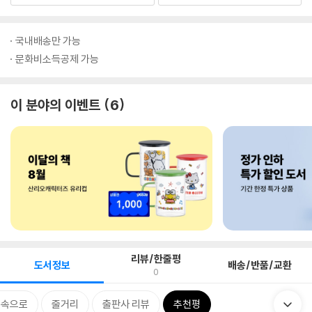
국내배송만 가능
문화비소득공제 가능
이 분야의 이벤트
6
리뷰/한줄평
도서정보
배송/반품/교환
0
 속으로
줄거리
출판사 리뷰
추천평