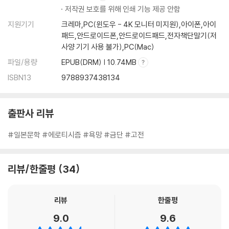
저작권 보호를 위해 인쇄 기능 제공 안함
지원기기
크레마,PC(윈도우 - 4K 모니터 미지원),아이폰,아이
패드,안드로이드폰,안드로이드패드,전자책단말기(저
사양 기기 사용 불가),PC(Mac)
파일/용량
EPUB(DRM) | 10.74MB
ISBN13
9788937438134
출판사 리뷰
#일본문학 #에로티시즘 #욕망 #금단 #고전
리뷰/한줄평
34
리뷰
한줄평
9.0
9.6