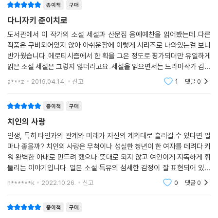
종이책
구매
다니자키 준이치로
도서관에서 이 작가의 소설 세설과 산문집 음예예찬을 읽어봤는데..다른
작품은 구비되어있지 않아 아쉬운참에 이렇게 시리즈로 나와있는걸 보니
반가웠습니다..에로티시즘에서 한 획을 그은 정도로 평가되더만 유일하게
읽은 소설 세설은 그렇지 않더라고요..세설을 읽으면서는 드라마작가 김수
현씨가 이 책을 읽었을테지라고 생각했었습니다..치인의 사랑은 구매한지
a***z
2019.04.14.
신고
1
댓글
0
좀 되건만 아직 읽
종이책
구매
치인의 사랑
인생, 특히 타인과의 관계와 미래가 자신의 계획대로 흘러갈 수 있다면 얼
마나 좋을까? 치인의 사랑은 무척이나 성실한 청년이 한 여자를 데려다 키
워 완벽한 아내로 만드려 했으나 뜻대로 되지 않고 여인이게 지독하게 휘
둘리는 이야기입니다. 일본 소설 특유의 섬세한 감정이 잘 표현되어 있는
소설이에요. 흔히 예상할 수 있는 전개와 다르게 흘러가 흥미진진합니다.
h******k
2022.10.26.
신고
0
댓글
0
종이책
구매