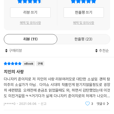
리뷰 쓰기
한줄평 쓰기
혜택 및 유의사항
혜택 및 유의사항
리뷰
11
한줄평
23
구매리뷰
추천순
eBook
구매
치인의 사랑
다니자키 준이치로 저 치인의 사랑 리뷰여러모로 대단한 소설임. 괜히 탐
미주의 소설가가 아님... 다이쇼 시대의 작품인게 믿기지않을정도로 굉장
히 세련됐음. 오래전에 춘금초 읽었을때도 와, 하면서 감탄했었는데 이것
도 미친거같음ㅋㅋ거기다가 실제 다니자키 준이치로의 처제가 나오미의
모델이라는게 기괴하고 소름돋고 아무튼 좀 나같은 일반인의 상식으로는
j*****0
2021.06.06.
신고
3
댓글
0
이해하기힘듬ㅋㅋ