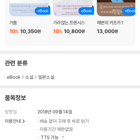
거품
가라앉는 프랜시스
해변의 카프카 1
10
10,350
10
10,800
13,000
%
%
원
원
원
관련 분류
eBook
소설
일본소설
품목정보
발행일
2018년 09월 14일
이용안내
배송 없이 구매 후 바로 읽기
이용기간 제한없음
TTS 가능