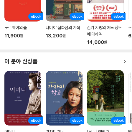
노르웨이의 숲
나미야 잡화점의 기적
긴키 지방의 어느 장소
소
에 대하여
11,900
13,200
6
원
원
14,000
원
이 분야 신상품
어머니
가자미 학교
[단독] 해안가
백