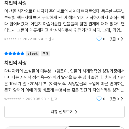
치인의 사랑
이 책을 시작으로 다니자키 준이치로의 세계에 빠져들었다. 독특한 분홍빛
보랏빛 책표지에 빠져 구입하게 된 이 책은 읽기 시작하자마자 순식간에
다 읽어버렸다. 어딘지 아슬아슬한 인물들의 얽힌 관계에 대해 읽다보면
어느새 그들이 애틋해지고 한심하다못해 귀엽기까지하다. 그래, 귀엽다.
내가 이들을 귀엽게 느끼게 한 것에는 물론 다니자키 준이치로의 캐릭터
k*****8
2022.08.24.
신고
0
댓글
0
메이킹이 훌륭한 탓
eBook
구매
치인의 사랑
다니자키의 소설들이 대부분 그렇듯이, 인물의 시계열적인 성장과정에서
나타나는 자연적 성적 욕구와 이의 발전을 볼 수 있어 즐겁다. 치인의 사랑
은 19세기 말~20세기 초 (아마도)의 서양문물의 도입에 따른 변화하는
문화 양태와 이에 가장 빠르게 수용하는 젊은 집단의 자연스러운 성적 욕
구를 주도면밀하게 묘사하고 있다. 단순히 서양문물에 대한 맹목적인 숭
w******6
2020.05.28.
신고
0
댓글
0
배로도 볼 수 있으나
리뷰 전체보기