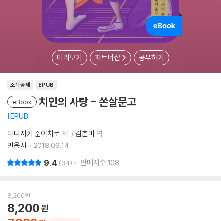
미리보기
파트너샵
공유하기
소득공제
EPUB
치인의 사랑 - 쏜살문고
eBook
EPUB
다니자키 준이치로
저
김춘미
역
민음사
2018.09.14.
9.4
판매지수
108
34
8,200
원
8,200