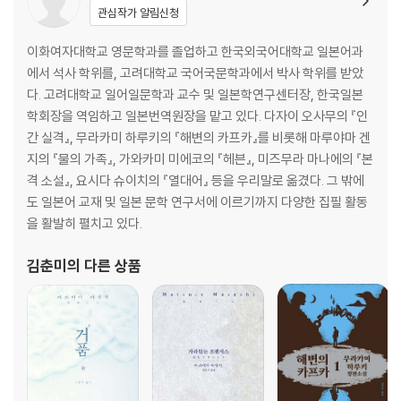
관심작가 알림신청
이화여자대학교 영문학과를 졸업하고 한국외국어대학교 일본어과
에서 석사 학위를, 고려대학교 국어국문학과에서 박사 학위를 받았
다. 고려대학교 일어일문학과 교수 및 일본학연구센터장, 한국일본
학회장을 역임하고 일본번역원장을 맡고 있다. 다자이 오사무의 『인
간 실격』, 무라카미 하루키의 『해변의 카프카』를 비롯해 마루야마 겐
지의 『물의 가족』, 가와카미 미에코의 『헤븐』, 미즈무라 마나에의 『본
격 소설』, 요시다 슈이치의 『열대어』 등을 우리말로 옮겼다. 그 밖에
도 일본어 교재 및 일본 문학 연구서에 이르기까지 다양한 집필 활동
을 활발히 펼치고 있다.
김춘미
의 다른 상품