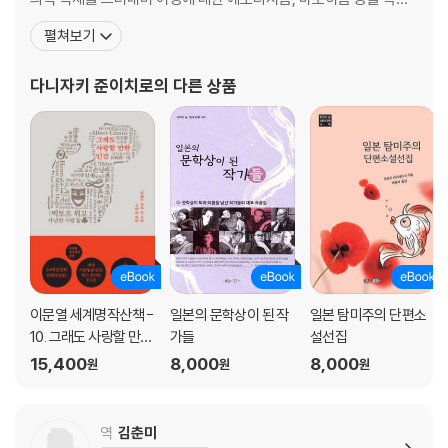
25
의 아름다운 문체로 탐구하였다. 한평생 작풍이나 제재, 문장, 표현
펼쳐보기
26
등을 실험하며 다채로운 변화를 추구하였고, 오늘날 미스터리, 서스
27
펜스의 선구가 되는 작품이나 활극적 역사 소설, 구전, 설화 문학에
다니자키 준이치로
의 다른 상품
28
바탕을 둔 환상 소설, 그로테스크한 블랙 유머, 고전 문
옮긴이의 말
연보
이문열 세계명작산책 -
일본의 문학상이 된 작
일본 탐미주의 단편소
10. 그래도 사랑할 만한
가들
설선집
인간
15,400
8,000
8,000
원
원
원
역
김춘미