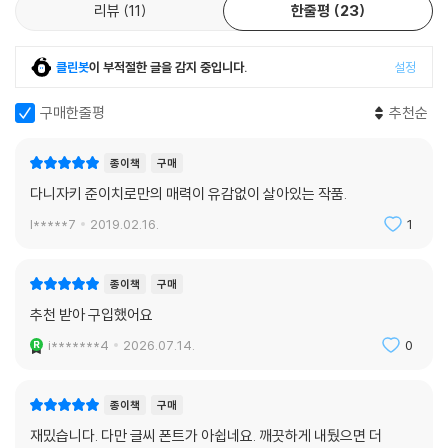
리뷰
11
한줄평
23
클린봇
이 부적절한 글을 감지 중입니다.
설정
구매한줄평
추천순
종이책
구매
다니자키 준이치로만의 매력이 유감없이 살아있는 작품.
l*****7
2019.02.16.
1
종이책
구매
추천 받아 구입했어요
i*******4
2026.07.14.
0
종이책
구매
재밌습니다. 다만 글씨 폰트가 아쉽네요. 깨끗하게 내뒀으면 더