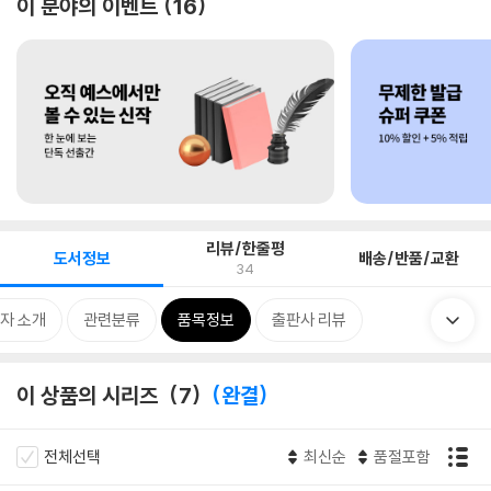
이 분야의 이벤트
16
리뷰/한줄평
도서정보
배송/반품/교환
34
자 소개
관련분류
품목정보
출판사 리뷰
이 상품의 시리즈
7
완결
전체선택
최신순
품절포함