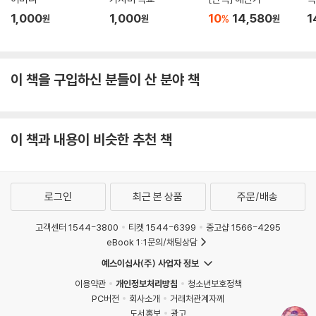
1,000
1,000
10
14,580
1
%
원
원
원
이 책을 구입하신 분들이 산 분야 책
이 책과 내용이 비슷한 추천 책
로그인
최근 본 상품
주문/배송
고객센터 1544-3800
티켓 1544-6399
중고샵 1566-4295
eBook 1:1문의/채팅상담
예스이십사(주) 사업자 정보
이용약관
개인정보처리방침
청소년보호정책
PC버전
회사소개
거래처관계자께
도서홍보
광고