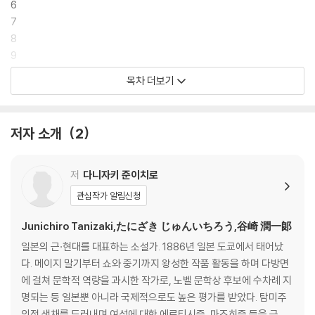
6
7
8
9
10
목차 더보기
11
12
13
저자 소개
2
14
15
16
저
다니자키 준이치로
17
관심작가 알림신청
18
19
Junichiro Tanizaki,たにざき じゅんいちろう,谷崎 潤一郞
20
일본의 근·현대를 대표하는 소설가. 1886년 일본 도쿄에서 태어났
21
다. 메이지 말기부터 쇼와 중기까지 왕성한 작품 활동을 하며 다방면
22
에 걸쳐 문학적 역량을 과시한 작가로, 노벨 문학상 후보에 수차례 지
23
명되는 등 일본뿐 아니라 국제적으로도 높은 평가를 받았다. 탐미주
24
의적 색채를 드러내며 여성에 대한 에로티시즘, 마조히즘 등을 극도