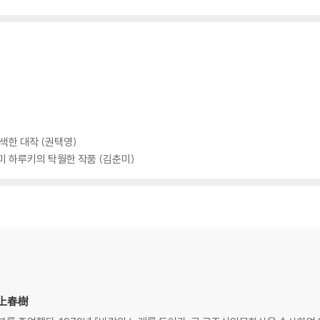
색한 대작 (권택영)
미 하루키의 탁월한 작품 (김춘미)
村上春樹