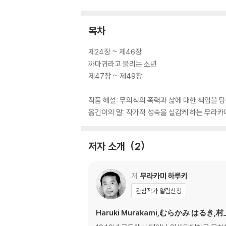
목차
제24장 ~ 제46장
까마귀라고 불리는 소년
제47장 ~ 제49장
작품 해설: 무의식의 폭력과 삶에 대한 책임을 탐
옮긴이의 말: 작가적 성숙을 실감케 하는 무라카
저자 소개
2
저
무라카미 하루키
관심작가 알림신청
Haruki Murakami,むらかみ はるき,