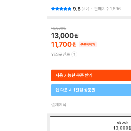
9.8
판매지수
1,896
32
13,000
원
13,000
11,700
쿠폰혜택가
YES포인트
사용 가능한 쿠폰 받기
앱 다운 시 1천원 상품권
결제혜택
eBook
13,000