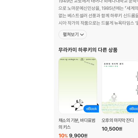
1949년 교토에서 태어나 와세다대학교 문학부
으로 노마문예신인상을, 1985년에는 『세계의
없는 베스트셀러 선풍과 함께 하루키 신드롬을 
시아 작가의 작품으로는 드물게 뉴욕타임스 ‘올
펼쳐보기
무라카미 하루키
의 다른 상품
채소의 기분, 바다표범
오후의 마지막 잔디
의 키스
10,500
원
10
9,900
%
원