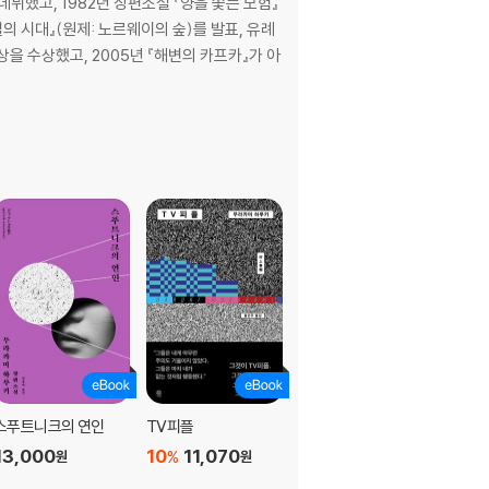
뷔했고, 1982년 장편소설 『양을 쫓는 모험』
 시대』(원제: 노르웨이의 숲)를 발표, 유례
을 수상했고, 2005년 『해변의 카프카』가 아
스푸트니크의 연인
TV피플
중국행 슬로보트
13,000
10
11,070
10,500
%
원
원
원