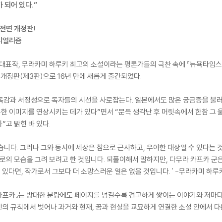
 되어 있다.”
 전면 개정판!
 리얼리즘
 대표작, 무라카미 하루키 최고의 소설이라는 평론가들의 극찬 속에 『뉴욕타임스』
 개정판(제3판)으로 16년 만에 새롭게 출간되었다.
고독감과 서정성으로 독자들의 시선을 사로잡는다. 일본에서도 많은 궁금증을 불러
한 이미지를 연상시키는 데가 있다”면서 “문득 생각난 후 머릿속에서 한참 그 울
”고 밝힌 바 있다.
습니다. 그러나 그와 동시에 세상은 참으로 근사하고, 우아한 대상일 수 있다는 것
대로의 모습을 그려 보려고 한 것입니다. 되풀이해서 말하지만, 다무라 카프카 군은
 있다면, 작가로서 그보다 더 소망스러운 일은 없을 것입니다. ' -무라카미 하루키
의 카프카』는 방대한 분량에도 페이지를 넘길수록 견고하게 쌓이는 이야기와 저마
의 규칙에서 벗어나 과거와 현재, 꿈과 현실을 교묘하게 연결한 소설 안에서 