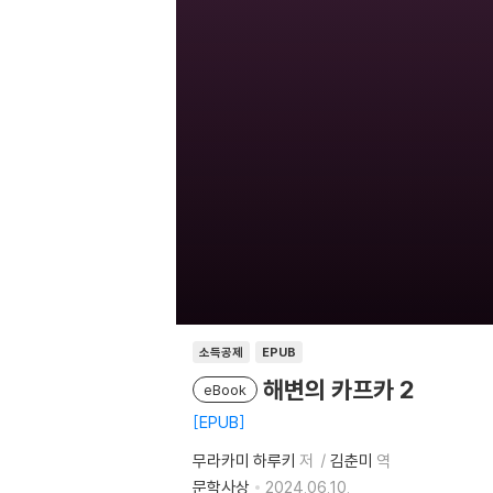
소득공제
EPUB
해변의 카프카 2
eBook
EPUB
무라카미 하루키
저
김춘미
역
문학사상
2024.06.10.