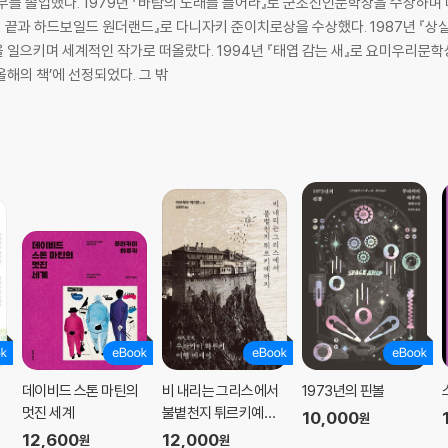
를 졸업했다. 1979년 『바람의 노래를 들어라』로 군조신인문학상을 수상하며 데
 끝과 하드보일드 원더랜드』로 다니자키 준이치로상을 수상했다. 1987년 『상실의
일으키며 세계적인 작가로 떠올랐다. 1994년 『태엽 감는 새』로 요미우리문학상
해의 책’에 선정되었다. 그 밖
데이비드 스톤 마틴의
비 내리는 그리스에서
1973년의 핀볼
멋진 세계
불볕천지 튀르키예까
10,000
원
지
12,600
12,000
원
원