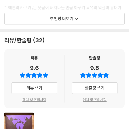
않는 그날 밤 옷에 묻어 있던 피가 아버지의 것임을 의심한다. 모래 폭풍처
“『해변의 카프카』는 웃음이 터져나올 만큼 하루키 특유의 익살과 유머가
럼 휘몰아치는 저주와도 같은 예언이 소년을 조금씩 짓눌러온다.
깔려 있어 재미있다. 때론 이 세상의 것이라고는 믿어지지 않을 만큼 아름
추천평 더보기
답고, 오이같이 쿨하고, 카프카처럼 신비스런 분위기에 싸여 있다. 한번 읽
소설의 주인공 다무라 카프카는 현실과 환상 사이를 오가며 복합적인 형태
기 시작하면 끝까지 독파하게 되는 감동적인 이야기 속에 공허하고 부조리
로 삶을 살아가는 인물이다. 그동안 이십대에서 삼십대에 이르는 젊은 남
에 찬 세상에서 값진 삶의 길을 찾는 메시지가 담겨 있다.”
리뷰/한줄평
32
성을 주요 인물로 설정해 이야기를 써왔던 무라카미 하루키는 『해변의 카
- 누마노 미쓰요시 (도쿄대 교수)
프카』에서 가치관이나 생활 방식이 굳어지지 않은 열다섯 살 소년을 화자
로 내세워 삭막하면서도 근사한, 있는 그대로의 세계를 그려냈다. 체코어
리뷰
한줄평
“이 소설은 15세 소년의 눈을 통해서 세상이 공허함과 부조리로 가득 차
로 까마귀를 뜻하는 단어 카프카를 자신의 새 이름으로 정한 주인공은 까
있지만 한편으로는 살 만한 가치와 보람이 있음을 주제로, 현대인 전체의
9.6
9.8
마귀처럼 무리에서 떨어져 혼자 살아갈 수밖에 없지만 그만큼 강한 몸과
문제를 읽을 수 있다. 산다는 것에 대한 의미를 확인하는, 현대인 누구나가
마음으로 삶을 마주하고 있다. 소설의 중간마다 독백 형태로 등장하는 ‘까
체험하지 않으면 안 될 통과의례 같은 것을 말해 주는 훌륭한 작품이다.”
마귀라고 불리는 소년’은 그의 조력자이자 내면의 목소리를 들려주는 또
리뷰 쓰기
한줄평 쓰기
다른 자아다.
- 가와이 하야오 (일본 문화청 장관)
혜택 및 유의사항
혜택 및 유의사항
소년과 노인을 중심축으로 시공간을 교차하며 서술되는 정신분석학적 매
“읽고 나서 세계문학의 수준에 도달한 작품이라는 압도적인 감회를 금할
직 리얼리즘은 독자를 환상적인 모험의 길로 끌어들인다. 하루키 특유의
수 없었다. 하루키가 작가로서의 성숙을 감지하며, 도스토예프스키에 있어
상상력을 자극하는 문장과 세밀한 내면 묘사로 막힘없이 전개되는 서사에
서의 ‘민중의 발견’을 연상케 한 거작이다.”
동서양의 고전과 그리스 비극을 원형으로 한 메타포가 깊이를 더한다. 저
- 가토 노리히로 (문학평론가)