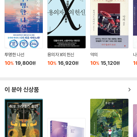
투명한 나선
용의자 X의 헌신
악의
나
10
19,800
10
16,920
10
15,120
1
%
%
%
원
원
원
이 분야 신상품