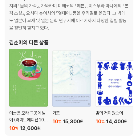
지의 『물의 가족』, 가와카미 미에코의 『헤븐』, 미즈무라 마나에의 『본
격 소설』, 요시다 슈이치의 『열대어』 등을 우리말로 옮겼다. 그 밖에
도 일본어 교재 및 일본 문학 연구서에 이르기까지 다양한 집필 활동
을 활발히 펼치고 있다.
김춘미
의 다른 상품
여름은 오래 그곳에 남
거품
밤의 거미원숭이
아 (라이트에디션 202
10
15,300
10
14,400
%
%
원
원
6)
10
12,600
%
원