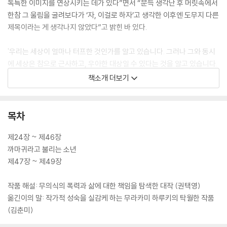
독특한 이미지를 연상시키는 데가 있다”면서 “문득 생각난 후 머릿속에서
한참 그 울림을 굴려보다가 ‘자, 이걸로 하자’고 생각한 이후엔 도무지 다른
제목이라는 게 생각나지 않았다”고 밝힌 바 있다.
'우리는 세상이 얼마나 터프한 것인가를 알고 있습니다. 그러나 그와 동시
에 세상은 참으로 근사하고, 우아한 대상일 수 있다는 것을 알고 있습니다.
『해변의 카프카』는 열다섯 살 소년의 눈을 통해서, 그와 같은 세상의 있는
책소개 더보기
그대로의 모습을 그려 보려고 한 것입니다. 되풀이해서 말하지만, 다무라
카프카 군은 곧 나 자신이며, 독자 여러분 자신이기도 합니다. 당신이 그와
같은 눈으로 이 작품을 보아줄 수 있다면, 작가로서 그보다 더 소망스러운
목차
일은 없을 것입니다. ' -무라카미 하루키, ‘작가의 말’에서
제24장 ~ 제46장
상, 하권 도합 826쪽의 원서로 출간된 『해변의 카프카』는 방대한 분량에
까마귀라고 불리는 소년
도 페이지를 넘길수록 견고하게 쌓이는 이야기와 저마다의 매력으로 시선
제47장 ~ 제49장
을 끄는 인물들로 지루할 틈 없이 흘러간다. 무라카미 하루키는 선형적인
시공간의 규칙에서 벗어나 과거와 현재, 꿈과 현실을 교묘하게 연결한 소
작품 해설: 무의식의 폭력과 삶에 대한 책임을 탐색한 대작 (권택영)
설 안에서 다른 세계로 진입하는 통과 의례를 거치며 성장하는 소년의 모
옮긴이의 말: 작가적 성숙을 실감케 하는 무라카미 하루키의 탁월한 작품
습을 보여준다.
(김춘미)