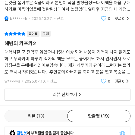
든것을 쏟아부은 작품이라고 본인이 직접 밝혔을정도다.이책을 처음 구매
꿔 끝없이 되풀이된다. 인생을 바꿀 만큼 커다란 사건을 겪고도 어떤 이는
하기로 마음먹었을때 절판된상태여서 놀랐었다. 얼마후 지금의 새 개정판
그것을 쉽게 잊고, 다른 이는 그에 얽매여 평생을 살아간다. 현재를 벗어날
이 나왔는데 1권이 품절상태였다. 한번에 구입하려고 기다리다보니 1권이
b******h
2025.10.27.
신고
0
댓글
0
수 있는 이상적 공간을 꿈꾸기도 한다. 소설은 제2차 세계대전이 끝난 뒤
입고되니 2권이 또 품
상처가 채 아물지 않은 일본을 배경으로 개인이 경험한 상실과 폭력을 그
종이책
구매
려내고 있다. 예술과 사랑, 시간의 경계에서 명확한 진실을 가늠하기 어렵
게 하는 작품 속 환상성은 결국 현실과 이어진다. 꿈을 꾸는 것 같은 메타포
해변의 카프카2
의 힘을 빌려 우리는 상처를 입기 전 평화로운 시절로 돌아갈 수 있을까?
대학시절 군 전역후 읽었으니 15년 이상 되어 내용이 기억이 나지 않기도
하고 무라카미 하루키 작가의 책을 모으는 중이기도 해서 겸사겸사 새로
나카타와 호시노는 입구의 돌을 찾아 힘겹게 문을 열었다. 그럼에도 눈앞
양장본을 구매해서 읽어보았습니다. 제가 하루키의 팬이라 그런지는 몰라
에 보이는 세계는 변하지 않았다. 한 세계의 끝에 닿는다고 해도 이미 일어
도 역시나 재미있습니다. 주인공의 아버지를 죽이고 문을 열고 목숨을 잃
난 일은 돌이킬 수 없다. 그럼에도 삶을 포기할 수 없는 것은 직접 해보지
은 노인 나카타 사토, 그 노인을 도와주는 호시노, 아버지의 예언에서 벗
w*****s
2025.07.10.
신고
0
댓글
0
어나기 위해 가출
않고서는 알 수 없는 일들이 있기 때문이다. 어디에나 있을 법한 평범한 돌
이 사실은 비밀의 문을 여는 입구였듯이, 눈에 보이지 않는 복잡한 규칙들
리뷰 전체보기
이 세계를 움직이고 있는지도 모른다. 매일 달라지는 세계를 완전히 이해
하기는 불가능하다. 누군가를 만나고, 사랑하고, 기억하며 살아갈 뿐이다.
고된 하루의 끝에서 우리는 눈을 감는다.
리뷰
13
한줄평
19
“너는 이제 잠을 자는 것이 좋겠어” 하고 까마귀라고 불리는 소년이 말한
클린봇
이 부적절한 글을 감지 중입니다.
설정