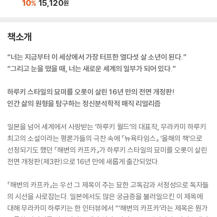
10
15,120
%
원
책소개
“너는 지금부터 이 세상에서 가장 터프한 열다섯 살 소년이 된다.”
“그리고 눈을 떴을 때, 너는 새로운 세계의 일부가 되어 있다.”
하루키 스타일의 묘미를 오롯이 살린 16년 만의 전면 개정판!
인간 삶의 원형을 탐구하는 정신분석학적 매직 리얼리즘
일본을 넘어 세계에서 사랑받는 ‘하루키 월드’의 대표작, 무라카미 하루키
최고의 소설이라는 평론가들의 극찬 속에 『뉴욕타임스』 ‘올해의 책’으로
선정되기도 했던 『해변의 카프카』가 하루키 스타일의 묘미를 오롯이 살린
전면 개정판(제3판)으로 16년 만에 새롭게 출간되었다.
『해변의 카프카』는 우선 그 제목이 주는 묘한 고독감과 서정성으로 독자들
의 시선을 사로잡는다. 일본에서도 많은 궁금증을 불러일으킨 이 제목에
대해 무라카미 하루키는 한 인터뷰에서 “‘해변의 카프카’라는 제목은 뭔가