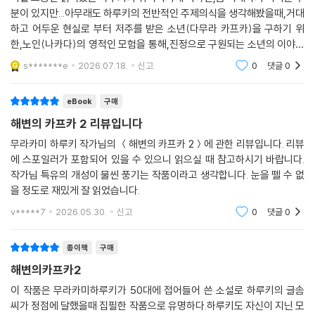
하루키의 전작에서와 마찬가지로 『해변의 카프카』 또한 꿈으로 표현된 환
기울여 완성했고, 내가 지닌 모든 것을 쏟아부은 작품이며, 지극히 만족스
분이 있지만...아무래도 하루키의 전반적인 주제의식을 생각해봤을때,거대
상성과 초현실성이 전개에 주요한 역할을 한다. 꿈은 단순히 잠을 자는 동
러운 작품”이라고 표현한 것에 대해 나는 백 퍼센트 공감할 수밖에 없었
하고 어두운 현실로 부터 저주를 받은 소년(다무라 카프카)을 구하기 위
안 체험하는 정신 현상에 그치지 않는다. 내면의 무의식이 반영된 사건이
다.”
한,노인(나카다)의 영적인 모험을 통해,진정으로 구원되는 소년의 이야기
며, 현실 세계와 직접적으로 연결되어 있기에 그에 따른 책임도 부여되는
로 이해되었습니다.사간가는 줄 모르고 읽게되어 기쁩니다.
- 김춘미 (고려대 일어일문학과 교수)
s*******e
2026.07.18.
신고
0
댓글
0
것이다. 나카타는 소년 시절 겪은 사고 이후 2주 동안 의식 상실을 경험하
고 깨어나 ‘보통’의 자신을 잃어버렸다. 남들보다 짧은 그림자를 가진 그는
eBook
구매
자신도 모르는 사이 고양이 살해범 조니 워커를 죽이고, 하늘에서 물고기
해변의 카프카 2 리뷰입니다
와 거머리가 떨어지는 기현상을 일으킨다. 한편 카프카는 옷에 피가 묻은
채 깨어났던 날, 특별한 꿈의 회로를 통해 도쿄에 있던 아버지를 죽였을 거
무라카미 하루키 작가님의 ＜해변의 카프카 2＞에 관한 리뷰입니다. 리뷰
에 스포일러가 포함되어 있을 수 있으니 읽으실 때 참고하시기 바랍니다.
라는 가설을 세운다.
작가님 특유의 개성이 물씬 풍기는 작품이라고 생각합니다. 눈을 뗄 수 없
을 정도로 재밌게 잘 읽었습니다.
모든 것은 상상력의 문제다. 우리의 책임은 상상력 가운데에서 시작된다.
그 말을 예이츠는 이렇게 쓰고 있다. In dreams begin the responsibili
v*****7
2026.05.30.
신고
0
댓글
0
ties. 그 말대로다. 거꾸로 말하면, 상상력이 없는 곳에 책임은 발생하지 않
을지도 모른다. (1권, 273쪽)
종이책
구매
해변의카프카2
상상력이 결여된 인간에 대한 오시마의 비판은 공허한 사회를 살아가는 현
이 작품은 무라카미하루키가 50대에 접어들어 쓴 소설로 하루키의 글솜
대인들이 잊어가지만 ‘절대로 망각할 수 없는 것’에 대한 질문을 던진다. 무
씨가 정점에 달했을때 집필한 작품으로 유명하다.하루키도 자신이 지닌 모
심코 저지른 폭력, 무감각과 몰이해, 비관용성은 현대 사회에서 형태를 바