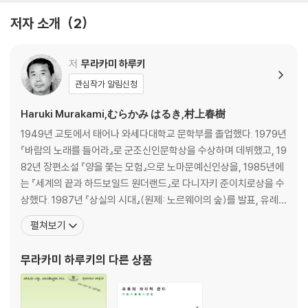
저자 소개
2
저
무라카미 하루키
관심작가 알림신청
Haruki Murakami,むらかみ はるき,村上春樹
1949년 교토에서 태어나 와세다대학교 문학부를 졸업했다. 1979년
『바람의 노래를 들어라』로 군조신인문학상을 수상하며 데뷔했고, 19
82년 장편소설 『양을 쫓는 모험』으로 노마문예신인상을, 1985년에
는 『세계의 끝과 하드보일드 원더랜드』로 다니자키 준이치로상을 수
상했다. 1987년 『상실의 시대』(원제: 노르웨이의 숲)를 발표, 유례없
는 베스트셀러 선풍과 함께 하루키 신드롬을 일으키며 세계적인 작가
펼쳐보기
로 떠올랐다. 1994년 『태엽 감는 새』로 요미우리문학상을 수상했고,
2005년 『해변의 카프카』가 아시아 작가의 작품으로는 드물게 뉴욕
무라카미 하루키
의 다른 상품
타임스 ‘올해의 책’에 선정되었다. 그 밖