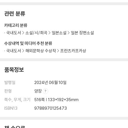
관련 분류
카테고리 분류
국내도서
소설/시/희곡
일본소설
일본 장편소설
수상내역 및 미디어 추천 분류
국내도서
해외문학상 수상작
프란츠카프카상
품목정보
발행일
2024년 06월 10일
판형
양장
쪽수, 무게, 크기
516쪽 | 133*192*35mm
ISBN13
9788970125473