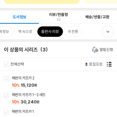
리뷰/한줄평
도서정보
배송/반품/교환
32
목정보
책 속으로
출판사 리뷰
추천평
이 상품의 시리즈
3
알림신청
전체선택
품절포함
해변의 카프카 2
10
15,120
%
원
해변의 카프카 1~2 세트
10
30,240
%
원
해변의 카프카 1