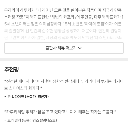
공포와 분노는 한 영혼의 각기 다른 측면에 지나지 않는 것일까?
--- p.326
무라카미 하루키가 “내가 지닌 모든 것을 쏟아부은 작품이며 지극히 만족
스러운 작품”이라고 표현한 『해변의 카프카』의 주인공, 다무라 카프카가 1
“우리는 모두 여러 가지 소중한 것을 계속 잃고 있어.” 전화벨이 그친 다음
5세 소년이라는 점은 의미심장하다. 15세 소년은 ‘아이의 종점’이자 ‘어른
에 그가 말한다. “소중한 기회와 가능성, 돌이킬 수 없는 감정. 그것이 살아
의 출발점’에 선 인간의 순수한 원형을 상징하기 때문이다. 인간의 원형이
가는 하나의 의미지. 하지만 우리 머릿속에는, 아마 머릿속일 것이라고 생
란 프란츠 카프카가 말한, 세상의 상식과 궤도에 맞춰진 ‘다스 만(das Ma
각하는데, 그런 것을 기억으로 남겨 두기 위한 작은 방이 있어. 아마 이 도
n, 세상 사람)’이 아닌, 세상의 때가 묻지 않고 부조리에 물들지 않은 ‘다스
출판사 리뷰 더보기
서관의 서가 같은 방일 거야. 그리고 우리는 자기 마음의 정확한 현주소를
젤프스트(das Selbst)’, 즉 ‘본래의 자기’라고 볼 수 있다.
알기 위해, 그 방을 위한 검색 카드를 계속 만들어 나가지 않으면 안 되지.
청소를 하거나 환기를 하거나 꽃의 물을 갈아 주거나 하는 일도 해야 하고.
도쿄 나카노구에서 나고 자란 다무라 카프카는 열다섯 살이 되는 생일에
추천평
바꿔 말하면 넌 영원히 너 자신의 도서관 속에서 살아가게 되는 거야.”
집을 나온다. 아버지를 죽이고 누나, 어머니와 육체관계를 맺게 될 것이라
--- pp.488-489
는 예언으로부터 도망치기 위해서. 한 번도 가본 적 없는 시코쿠로 향하는
“진정한 페이지터너이자 형이상학적 환각제다. 무라카미 하루키는 네거티
여정에서 카프카는 어릴 적 어머니와 함께 집을 떠난 누나 또래 여성 사쿠
브 스페이스의 화가다.”
비중이 있는 시간이 많은 의미를 지녔던 옛날의 꿈처럼 너에게 덮쳐온다.
라를 만나고, 잡지에서 보았던 고무라 도서관을 찾아간다. 도서관에는 부
너는 그 시간에서 벗어나려고 계속 이동한다. 설사 세계의 맨 끝까지 간다
- 존 업다이크 (소설가, 평론가)
드러운 미소를 띤 오시마와 우아하고 아름다운 관장 사에키가 있다. 나이
고 해도, 너는 그 시간으로부터 자유로울 수는 없을 것이다. 하지만 만일 그
를 속이고 호텔에 머무르며 도서관에서 책을 읽거나 체육관에 들러 규칙적
렇다 하더라도, 너는 역시 세계의 맨 끝까지 가지 않을 수 없다. 세계의 끝
“하루키처럼 우리가 꿈을 꾸고 있다고 느끼게 해주는 작가는 드물다.”
으로 운동을 하던 평화로운 일상은 집을 떠나온 지 8일째 되던 새벽, 무너
까지 가지 않고서는 할 수 없는 일도 있으니까.
지게 된다. 의식을 잃고 피투성이가 된 채 깨어난 카프카는 그로부터 얼마
- 로라 밀러 (뉴욕타임스 칼럼니스트)
--- p.495
지나지 않아 아버지가 살해되었다는 소식을 듣는다. 그는 전후가 기억나지