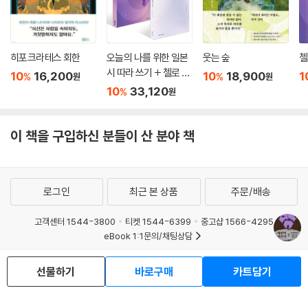
히포크라테스 회한
오늘의 나를 위한 일본
웃는 숲
첼
시 따라 쓰기 + 첼로 켜
10
16,200
10
18,900
1
%
%
원
원
는 고슈 세트
10
33,120
%
원
이 책을 구입하신 분들이 산 분야 책
로그인
최근 본 상품
주문/배송
고객센터 1544-3800
티켓 1544-6399
중고샵 1566-4295
eBook 1:1문의/채팅상담
예스이십사(주) 사업자 정보
선물하기
바로구매
카트담기
이용약관
개인정보처리방침
청소년보호정책
PC버전
회사소개
거래처관계자께
도서홍보
광고