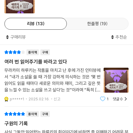
주와 같은 예언을 따라 세계의 끝에 닿은 뒤 이전과는 다른 단계로 나아가
는 소년 카프카는 하루키 자신이자 소설을 읽는 독자들이기도 하다. 크고
“자크 라캉은 삶을 지배하는 것은 우리의 믿음과 달리, 의식이 아니라 무의
작은 하나의 경계를 넘어본 이라면 누구나 현실과 맞닿은 꿈속에서 지독한
식이라고 말한다. 무의식이 삶을 지배한다. 그 위력은 카산드라의 예언만
성장통을 겪는 소년의 여정에 완전히 빠져들 것이다.
리뷰
13
한줄평
19
큼 정확하고 운명적이다. 이것이 무라카미 하루키의 작품을 풀어내는 하나
의 실마리다. … 무의식은 다무라와 나카타를 비롯해 양성성의 오시마, 비
꿈과 상상력의 가운데에서 시작되는 책임
구매리뷰
추천순
극적인 사에키, 그리고 더 나아가 인간과 자연까지 하나로 묶는다. 무의식
“진정한 페이지터너이자 형이상학적 환각제다. 무라카미 하루키는 네거
은 모든 생물과 무생물이 하나로 용해돼 숨 쉬는 거대한 바다였다. 카프카
티브 스페이스의 화가다.” ―존 업다이크 (소설가)
종이책
구매
의 해변이었다. 만일 인간이 무의식의 폭력을 피할 수 없다면 우리는 삶에
여러 번 읽어주기를 바라고 있다
대한 책임감을 어디에서 구해야 하는가. 이것이 작가 무라카미 하루키의
소설에는 시코쿠를 경유하는 두 인물이 등장한다. 아버지의 저주를 피해
궁극적인 탐색이다.”
무라카미 하루키는 작품을 마치고 난 후에 가진 인터뷰에
가출한 열다섯 살 소년 다무라 카프카와 어릴 적 사고로 지능 장애를 갖게
서 “내가 소설을 쓸 때 가장 강하게 의식하는 것은 ‘몇 번
- 권택영 (문학평론가, 경희대 영어영문학과 교수)
되었으나 고양이와 대화할 수 있는 육십대 노인 나카타 사토루가 그 주인
읽어도 읽을 때마다 새로운 의미와 재미, 그리고 깊은 뜻
공이다. 표면상 아무런 접점이 없어 보이는 둘은 본능적인 이끌림에 따라
을 느낄 수 있는 소설을 쓰고 싶다’는 것”이라며 “특히 [해
각각 도쿄에서 다카마쓰로 이동한다. 카프카와 나카타는 미로처럼 복잡한
“『해변의 카프카』는 마치 퍼즐을 맞추는 것과 같은 설렘을 독자에게 선사
변의 카프카]는 여러 번 읽어주기를 바라고 있다”고 말했
p*****1
2025.02.16.
신고
1
댓글
0
숲, 바다를 건너는 거대한 다리로 이어진 연결 통로를 거쳐 사에키에게 당
한다. 그의 전작들에 등장한 작은 조각들을 복사, 확대, 재해석하여 새로 엮
다.
도한다. 고무라 도서관을 운영하는 사에키는 그들이 필연적으로 만나야 하
어 내는 것은 물론, 하루키 문학의 트레이드마크와도 같은 음악과 음식, 패
종이책
구매
는 인물이자 이 묘한 여행의 종착지다. 비슷한 경로를 거쳤지만 실제로는
션에 대한 그만의 독특한 표현은 더욱 섬세해졌고, 일본의 고전과 그리스
한 번도 만난 적 없는 그들은 물리적 거리를 초월해 꿈을 통해 연결된다.
신화에 이르기까지 여러 가지 소스를 풍부하게 다루고 있다. 하루키가 이
구원의 기록
작품의 출간 이후 가진 어느 인터뷰를 통해 “다른 어떤 작품보다도 심혈을
사실 그동안 읽어왔는 하루키의 쥐이야기에 비하면,좀 이해하기 어려운 부