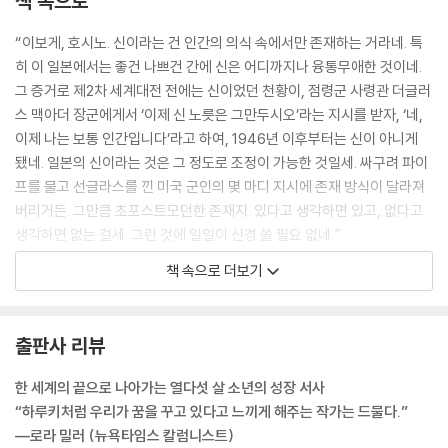
책 속으로
“이보게, 호시노. 신이라는 건 인간의 의식 속에서만 존재하는 거라네. 특
히 이 일본에서는 좋건 나쁘건 간에 신은 어디까지나 융통무애한 것이네.
그 증거로 제2차 세계대전 전에는 신이었던 천황이, 점령군 사령관 더글러
스 맥아더 장군에게서 ‘이제 신 노릇은 그만두시오’라는 지시를 받자, ‘네,
이제 나는 보통 인간입니다’라고 하여, 1946년 이후부터는 신이 아니게
됐네. 일본의 신이라는 것은 그 정도로 조정이 가능한 것일세. 싸구려 파이
프를 물고 선글라스를 낀 미국 군인의 몇 마디 지시에 존재 방식이 달라져
버리거든. 그만큼 초포스트모던한 존재지. 있다고 생각하면 있고, 없다고
생각하면 없는 걸세. 그런 것에 일일이 신경 쓸 필요 없네.”
--- pp.119-120
책 속으로 더보기
그 대신 전쟁에 대해 생각한다. 나폴레옹의 전쟁에 대해 생각하고, 일본군
병사들이 싸워야만 했던 전쟁에 대해 생각한다. 손도끼의 확실한 무게를
출판사 리뷰
손바닥에 느낀다. 새로 간 예리하고 하얀 날이 생생하게 내 눈을 쏘아본다.
나도 모르게 눈을 돌린다. 어째서 사람들은 싸우는 것일까? 왜 수십만, 수
한 세계의 끝으로 나아가는 열다섯 살 소년의 성장 서사
백만의 사람들이 집단으로 서로 죽이지 않으면 안 되는 것일까? 그런 싸움
“하루키처럼 우리가 꿈을 꾸고 있다고 느끼게 해주는 작가는 드물다.”
은 분노에서 비롯되는 것일까? 아니면 공포에서 비롯되는 것일까? 아니면
―로라 밀러 (뉴욕타임스 칼럼니스트)