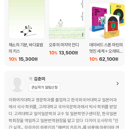
채소의 기분, 바다표범
오후의 마지막 잔디
데이비드 스톤 마틴의
의 키스
멋진 세계 + 오래되고
10
13,500
%
원
멋진 클래식 레코드 1,2
10
15,300
10
62,100
%
%
원
원
세트
역
김춘미
관심작가 알림신청
이화여자대학교 영문학과를 졸업하고 한국외국어대학교 일본어과
에서 석사 학위를, 고려대학교 국어국문학과에서 박사 학위를 받았
다. 고려대학교 일어일문학과 교수 및 일본학연구센터장, 한국일본
학회장을 역임하고 일본번역원장을 맡고 있다. 다자이 오사무의 『인
간 실격』, 무라카미 하루키의 『해변의 카프카』를 비롯해 마루야마 겐