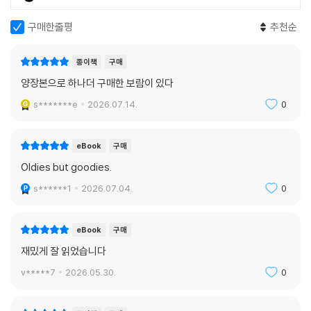
다. “잠을 자고 다시 눈을 떴을 때, 너는 새로운 세계의 일부가 되어 있을 거
야.”
구매한줄평
추천순
이윽고 너는 잠이 든다. 그리고 눈을 떴을 때, 너는 새로운 세계의 일부가
되어 있다.
종이책
구매
(2권, 496-497쪽)
양장본으로 하나더 구매한 보람이 있다
『해변의 카프카』를 집필한 뒤 진행했던 인터뷰에서 무라카미 하루키는
s*******e
2026.07.14.
0
“몇 번 읽어도 읽을 때마다 새로운 의미와 재미, 그리고 깊은 뜻을 느낄 수
있는 소설을 쓰고 싶다”고 했다. 초고 마감 이후 6개월여에 걸쳐 퇴고를 이
eBook
구매
어갔다는 그의 열정만큼이나 작품에는 공들여 읽지 않으면 놓치기 쉬운 요
Oldies but goodies.
소들이 숨어 있다.
작가의 의도와 문체, 서술 기법을 최대한 원형에 가깝게 되살려낸 전면 개
s******1
2026.07.04.
0
정판으로 하루키의 대표작을 다시 읽어야 할 이유다.
eBook
구매
재밌게 잘 읽었습니다
v*****7
2026.05.30.
0