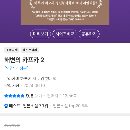
미리보기
사이즈비교
공유하기
소득공제
베스트셀러
해변의 카프카 2
양장, 개정판
무라카미 하루키
저
김춘미
역
문학사상
2024.06.10.
9.8
판매지수
13,560
32
베스트
일본소설
73위
일본소설 top20 5주
16,800
원