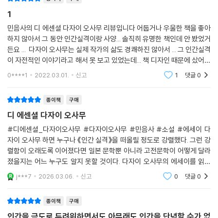
■ 세상에 단 하나뿐인 큐레이션
―흔들리는 인간의 자화상을 그대로 담아내다
1
민음사의 디 에센셜 다자이 오사무 리뷰입니다 어둡거나 우울한 책을 좋아
“부끄럼 많은 생애를 보냈습니다.
하지 않아서 그 동안 인간실격이랑 사양... 솔직히 유명한 책인데 안 봤었거
저는 인간의 삶이라는 것을 도무지 이해할 수 없습니다.”
든요 ... 다자이 오사무는 실제 작가의 삶도 경쾌하진 않아서 ... 그 인간실격
―「인간 실격」
이 자전적인 이야기라고 해서 못 보고 있었는데... 책 디자인 때문에 샀어요
사실 ... 디 에센셜 시리즈 진짜 너무 예뻐요 ...
0****1
2022.03.01.
신고
1
댓글
0
1909년 일본 아오모리현의 대지주 집안에서 태어난 다자이 오사무는 자
신의 집안이 고리대금업으로 부자가 된 신흥 졸부라는 사실에 평생 동안
종이책
구매
부끄러움을 느꼈다. 이 영향으로 도쿄 제국 대학 재학 당시 한동안 좌익 운
디 에센셜 다자이 오사무
동에 가담하기도 했지만, ‘운동을 그만두지 않으면 모든 경제적 지원을 끊
겠다.’라는 맏형의 엄포에 결국 운동을 포기하면서 다시 한번 깊은 자기혐
#디에센셜_다자이오사무 #다자이오사무 #민음사 #소설 #에세이 다
자이 오사무 하면 누구나 《인간 실격》을 떠올릴 정도로 강렬했다. 그런 강
오에 휩싸이기도 했다. 평생 약물 중독과 싸웠으며 서른아홉의 나이에 자
렬함이 오래도록 이어졌다면 일본 문학뿐 아니라 고전문학이 어떻게 달라
살로 생을 마감한 다자이 오사무의 삶은 그 자체로 살아간다는 것의 고뇌
졌을지는 어느 누구도 알지 못할 것이다. 다자이 오사무의 에세이를 읽어
와 고통의 깊이를 보여 준다.
본 적이 없었던 탓에 디 에센셜: 다자이 오사무에 대한 기대감이 커졌다. 소
하지만 이런 자전적 요소만으로 작가 다자이 오사무의 진면목을 알 수는
j***7
2026.03.06.
신고
0
댓글
0
설과 에세이를 한 권에
없다. 작품 속에 자전적 사실과 실제 경험이 빈번히 녹아들어 묘사되지만
이를 허구화하지 않은 것은 아니기 때문이다. 그래서 전통적인 소설과 에
종이책
구매
세이의 중간쯤에 놓인 작품이 다수 보이는데, 작가 “다자이 오사무”라는
인간을 극도로 두려워하면서도 아무래도 인간을 단념할 수가 없