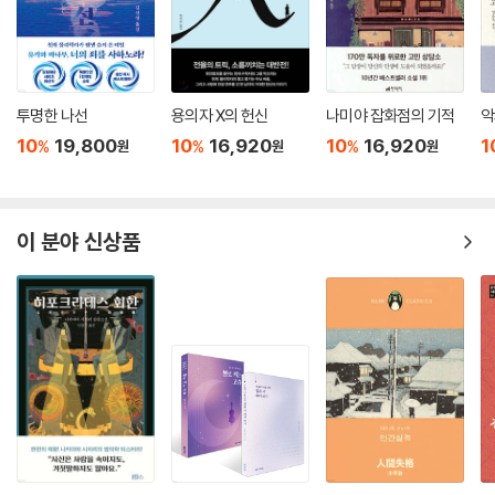
■ 이 책에 수록된 다자이의 대표 소설x에세이
*하단의 설명은 실제 본문에 수록해 독자의 이해를 돕도록 구성했습니다.
투명한 나선
용의자 X의 헌신
나미야 잡화점의 기적
악
「6월 19일」
10
19,800
10
16,920
10
16,920
1
%
%
%
원
원
원
1940년 발표. 다자이의 작품에는 수필적 성격을 띤 단편이 적지 않다. 「6
월 19일」은 다자이 수상집에 수록된 에세이다. 자신의 출생이 평범한 데에
실망했다지만, 작가의 삶은 결코 평범하지 않았다.
이 분야 신상품
「여치」
1940년 발표. 훗날 작가는 이 작품에 대해, 당시 수입이 좀 생겼는데 금세
다 써 버리기는 했지만 자신도 이른바 ‘원고 장사꾼’이 되어 버리는 건 아닐
까 걱정되어 스스로 경계하는 의미에서 썼다고 밝혔다. 마음속 속물근성을
훈계한 것이라고 했다.
“헤어지겠습니다.”라는 첫 문장이 우선 시선을 끈다. 그런데 화자는 작가
가 아니다. 다자이가 들려주는 여성 고백체를 음미해 볼 만하다.
「만원」