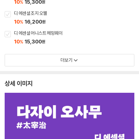
10
15,300
%
원
디 에센셜 조지 오웰
10
16,200
%
원
디 에센셜 어니스트 헤밍웨이
10
15,300
%
원
더보기
상세 이미지