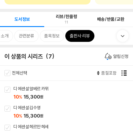
리뷰/한줄평
도서정보
배송/반품/교환
11
 소개
관련분류
품목정보
출판사 리뷰
이 상품의 시리즈
7
알림신청
전체선택
품절포함
디 에센셜 알베르 카뮈
10
15,300
%
원
디 에센셜 김수영
10
15,300
%
원
디 에센셜 헤르만 헤세