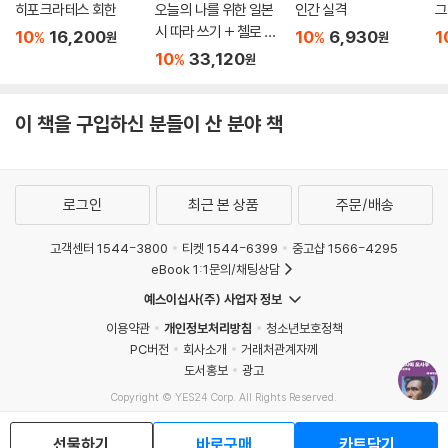
1938년 발표. 「만원」은 자살 기도와 집필 중단 등 힘겨운 터널 같은 시간을
히포크라테스 회한
오늘의 나를 위한 일본
인간 실격
지나 다시 창작에 전념하던 무렵 발표한 소설이다. 마침내 길었던 금지령
시 따라 쓰기 + 첼로 켜
10
16,200
10
6,930
1
%
%
원
원
이 해제되고, 그 기쁨은 빙글빙글 돌아가는 여자의 파라솔 위에 가득하다.
는 고슈 세트
10
33,120
%
원
의사가 명했던 금기에서 해방되어 자유를 찾은 모습에서 미래에 대한 희망
이 엿보인다.
이 책을 구입하신 분들이 산 분야 책
「아, 가을」
1939년 발표. “여름은 샹들리에. 가을은 등롱.” 소리 내어 읽어 보면 더욱
좋은 시 한 구절이다. 봄, 여름, 겨울이 함께 들어 있을, 시인 다자이의 그 비
로그인
최근 본 상품
주문/배송
밀스러운 노트가 몹시 궁금해진다.
고객센터 1544-3800
티켓 1544-6399
중고샵 1566-4295
「기다리다」
eBook 1:1문의/채팅상담
1942년 발표. 한 여성이 전차 역에서 누군가를, 무언가를 하염없이 기다린
예스이십사(주) 사업자 정보
다. 매일 매 순간 삶이 절박하고 위태로울 때일수록, 기다림은 더욱 간절하
이용약관
개인정보처리방침
청소년보호정책
고 초조해진다. 기다린다는 즐거운 설렘과 불안한 긴장감이 팽팽하다.
PC버전
회사소개
거래처관계자께
도서홍보
광고
「포스포렛센스」
Copyright © YES24 Corp. All Rights Reserved.
1947년 발표 후 다자이 수상집에 처음 수록되기도 했다. 꿈은 현실보다 더
MATOM11
현실성을 띤다. 그럴 때가 있다. 현실과 환상을 오가는 또 다른 현실 세계가
선물하기
바로구매
카트담기