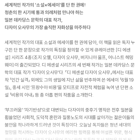
세계적인 작가의 ‘소설×에세이’를 단 한 권에!
청춘의 한 시기에 통과 의례처럼 만나야 하는
일본 데카당스 문학의 대표 작가,
다자이 오사무의 가장 솔직한 자화상을 마주하다
세계적인 작가의 대표 소설과 에세이를 한 권에 담아, 이 책을 읽은 독자 누
구든 단 한 문장으로 작가의 특징을 정의할 수 있게 큐레이션한 [디 에센
셜] 시리즈 4종(조지 오웰, 다자이 오사무, 버지니아 울프, 어니스트 헤밍
웨이)이 출간되었다. 디 에센셜 시리즈의 세 번째 작가는 일본 데카당스 문
학의 대표 작가 ‘다자이 오사무’다. 『디 에센셜 다자이 오사무』에서는 대표
작 「인간 실격」 외에도 그의 생일에 지난 삶을 반추하며 쓴 에세이 「6월 19
일」, 중세 시인 ‘프랑수아 비용’을 모티프로 자전적 체험을 녹여 낸 단편 소
설 「비용의 아내」 등 총 아홉 편의 작품을 소개한다.
‘부끄러움’ ‘자기반성’으로 대변되는 다자이의 중후기 명작은 전후 일본을
휩쓸었던 사회적, 도덕적 혼란과 질풍노도의 시대를 살아가는 젊은이들의
불안을 적나라하게 드러낸 것이 특징이다. 오늘날 독자들은 청년 세대의
절망을 적시하는 다자이 오사무의 예리한 필력을 통해 어설픈 위로, 형식
적인 공감 대신 누군가 ‘대신 울어 주는’ 듯한 독특한 독서 체험을 하게 될