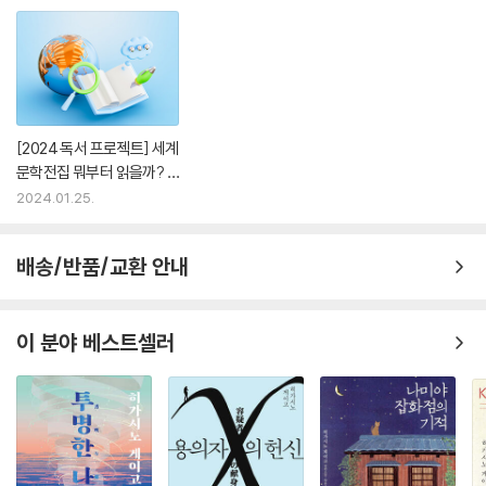
정중원 작가의 하이퍼리얼리즘 초상화로 연출한 ‘디 에센셜’ 시리즈
‘디 에센셜’ 시리즈는 사진이 아닌 하이퍼리얼리즘 초상화를 통해 고전 작
가의 현대적 재현을 시도했다. 일례로 ‘버지니아 울프’는 성숙한 외모의 초
상화와 강렬한 붉은색의 조합을 통해 도전적인 프로페셔널의 면모를 강조
했으며, ‘다자이 오사무’는 여린 가짓빛에 먼 곳을 바라보는 작가의 시선을
[2024 독서 프로젝트] 세계
담아 위태로운 고독감을 부각했다. 아쿠아마린의 청량한 색채를 입은 ‘어
문학전집 뭐부터 읽을까? -
니스트 헤밍웨이’는 출렁이는 푸른 파도 이미지를 연상시키는 하늘색×흰
박혜진 편집자
2024.01.25.
색×검은색이 교차된 스트라이프 셔츠를 입은 헤밍웨이가 마치 포세이돈
과 같은 풍모로 내면을 응시하는 듯한 이미지를 연출했다. 정중원 작가의
배송/반품/교환 안내
초상 사진 이미지로 반양장의 세련되고 감각적인 표지 디자인을 연출했다.
표지를 감싸는 싸바리 안쪽 표지에도 정중원 작가의 초상 사진을 전면에
반영하여 작가 고유의 특징과 개성을 독자가 보다 세심하게 감상할 수 있
이 분야 베스트셀러
도록 했다. 본문 디자인에도 각별히 신경을 썼다. 한글과 영어가 조화롭게
설계된 서체를 선택하여 원문이 병기되는 경우에도 가독성을 해치지 않도
록 배려했다. 또한 문장을 정렬할 때 글줄의 끝을 일정하게 맞추지 않고 자
연스럽게 흘리는 방식을 통해 저자의 펜 끝을 그대로 따라가는 듯한 독서
경험을 제공할 것이다.