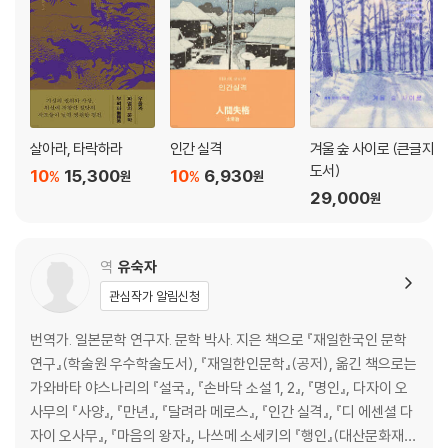
살아라, 타락하라
인간 실격
겨울 숲 사이로 (큰글자
도서)
10
15,300
10
6,930
%
%
원
원
29,000
원
역
유숙자
관심작가 알림신청
번역가. 일본문학 연구자. 문학 박사. 지은 책으로 『재일한국인 문학
연구』(학술원 우수학술도서), 『재일한인문학』(공저), 옮긴 책으로는
가와바타 야스나리의 『설국』, 『손바닥 소설 1, 2』, 『명인』, 다자이 오
사무의 『사양』, 『만년』, 『달려라 메로스』, 『인간 실격』, 『디 에센셜 다
자이 오사무』, 『마음의 왕자』, 나쓰메 소세키의 『행인』(대산문화재단