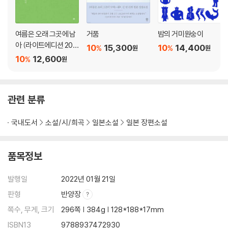
여름은 오래 그곳에 남
거품
밤의 거미원숭이
아 (라이트에디션 202
10
15,300
10
14,400
%
%
원
원
6)
10
12,600
%
원
관련 분류
국내도서
소설/시/희곡
일본소설
일본 장편소설
품목정보
발행일
2022년 01월 21일
판형
반양장
쪽수, 무게, 크기
296쪽 | 384g | 128*188*17mm
ISBN13
9788937472930