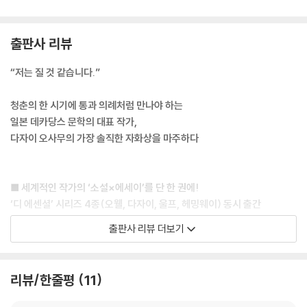
출판사 리뷰
“저는 질 것 같습니다.”
청춘의 한 시기에 통과 의례처럼 만나야 하는
일본 데카당스 문학의 대표 작가,
다자이 오사무의 가장 솔직한 자화상을 마주하다
■ 세계적인 작가의 ‘소설×에세이’를 단 한 권에!
‘디 에센셜’ 시리즈 4종(오웰, 다자이, 울프, 헤밍웨이) 동시 출간
당신이 지금 만나야 할 다자이 오사무
출판사 리뷰 더보기
세계적인 작가의 대표 소설과 에세이를 한 권에 담아, 이 책을 읽은 독자 누
구든 단 한 문장으로 작가의 특징을 정의할 수 있게 큐레이션한 ‘디 에센셜’
리뷰/한줄평
11
시리즈 4종(조지 오웰, 다자이 오사무, 버지니아 울프, 어니스트 헤밍웨
이)이 민음사에서 출간되었다. 이번 디 에센셜 시리즈 4종은 민음사 세계