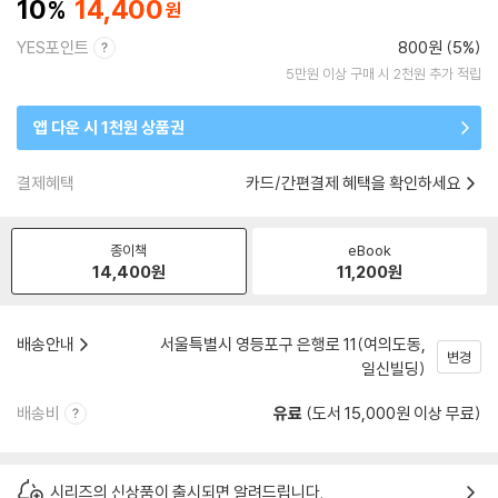
10
14,400
YES포인트
800원 (5%)
5만원 이상 구매 시 2천원 추가 적립
앱 다운 시 1천원 상품권
결제혜택
카드/간편결제 혜택을 확인하세요
종이책
eBook
14,400
원
11,200
원
배송안내
서울특별시 영등포구 은행로 11(여의도동,
변경
일신빌딩)
배송비
유료
(도서 15,000원 이상 무료)
시리즈의 신상품이 출시되면 알려드립니다.