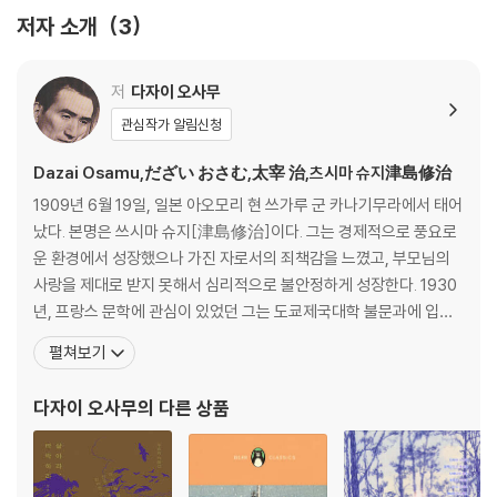
저자 소개
3
저
다자이 오사무
관심작가 알림신청
Dazai Osamu,だざい おさむ,太宰 治,츠시마 슈지津島修治
1909년 6월 19일, 일본 아오모리 현 쓰가루 군 카나기무라에서 태어
났다. 본명은 쓰시마 슈지[津島修治]이다. 그는 경제적으로 풍요로
운 환경에서 성장했으나 가진 자로서의 죄책감을 느꼈고, 부모님의
사랑을 제대로 받지 못해서 심리적으로 불안정하게 성장한다. 1930
년, 프랑스 문학에 관심이 있었던 그는 도쿄제국대학 불문과에 입학
하지만, 중퇴하고 소설가가 되기로 결심한다. 이후 소설가 이부세 마
펼쳐보기
스지[井伏_二]의 문하생으로 들어간 그는 본명 대신 다자이 오사무
[太宰治]라는 필명을 쓰기 시작한다. 그는 1935년 소설 「역행(逆
다자이 오사무
의 다른 상품
行)」을 발표하면서 본격적으로 작가의 길을 걷게