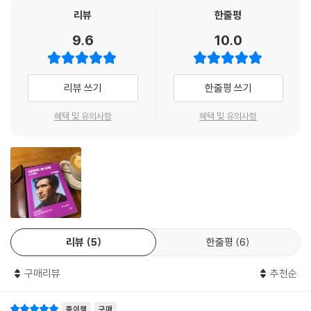
문학전집을 대표하는 작가를 선별한 만큼 세계문학전집 400권 출간과 맞
리뷰
한줄평
추어 동시 출간되었으며, 정중원 작가의 초상 사진 이미지로 반양장의 세
9.6
10.0
련되고 감각적인 표지 디자인을 연출했다. 표지를 감싸는 속표지 안쪽 표
지에도 정중원 작가의 초상 사진을 전면에 반영하여 작가 고유의 특징과
개성을 독자가 보다 세심하게 감상할 수 있도록 했다.
리뷰 쓰기
한줄평 쓰기
디 에센셜 시리즈의 세 번째 작가는 일본 데카당스 문학의 대표 작가 ‘다자
혜택 및 유의사항
혜택 및 유의사항
이 오사무’다. 『디 에센셜 다자이 오사무』에서는 대표작 「인간 실격」 외에
도 그의 생일에 지난 삶을 반추하며 쓴 에세이 「6월 19일」, 중세 시인 ‘프랑
수아 비용’을 모티프로 자전적 체험을 녹여 낸 단편 소설 「비용의 아내」 등
총 아홉 편의 작품을 소개한다. ‘부끄러움’ ‘자기반성’으로 대변되는 다자이
의 중후기 명작은 전후 일본을 휩쓸었던 사회적, 도덕적 혼란과 질풍노도
의 시대를 살아가는 젊은이들의 불안을 적나라하게 드러낸 것이 특징이다.
오늘날 독자들은 청년 세대의 절망을 적시하는 다자이 오사무의 예리한 필
리뷰
5
한줄평
6
력을 통해 어설픈 위로, 형식적인 공감 대신 누군가 ‘대신 울어 주는’ 듯한
독특한 독서 체험을 하게 될 것이다.
구매리뷰
추천순
종이책
구매