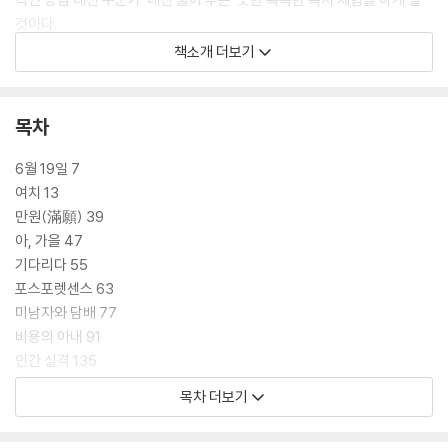
것이다.
책소개 더보기
[디 에센셜 에디션]은 소설과 에세이를 함께 소개하는 것이 특징이지만,
다자이 오사무의 작가적 특성 때문에 소설과 에세이의 전통적인 경계에 구
애되지 않고 장년기 작가의 솔직한 얼굴을 드러내는 중후기 명작들을 선별
목차
해 담았다. 전체 수록작 중 민음사 세계문학전집 최신 리뉴얼 판을 수록한
「인간 실격」을 제외하고 「비용의 아내」를 포함해 나머지 여덟 작품은 모두
6월 19일 7
번역가 유숙자에 의해 새롭게 번역되었다.
여치 13
만원(滿願) 39
아, 가을 47
기다리다 55
포스포렛센스 63
미남자와 담배 77
비용의 아내 91
인간 실격 135
목차 더보기
다자이 오사무 연보 287