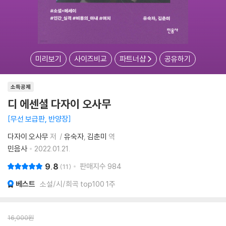
미리보기
사이즈비교
파트너샵
공유하기
소득공제
디 에센셜 다자이 오사무
무선 보급판, 반양장
다자이 오사무
저
유숙자
김춘미
역
민음사
2022.01.21.
9.8
판매지수
984
11
베스트
소설/시/희곡 top100 1주
16,000
원