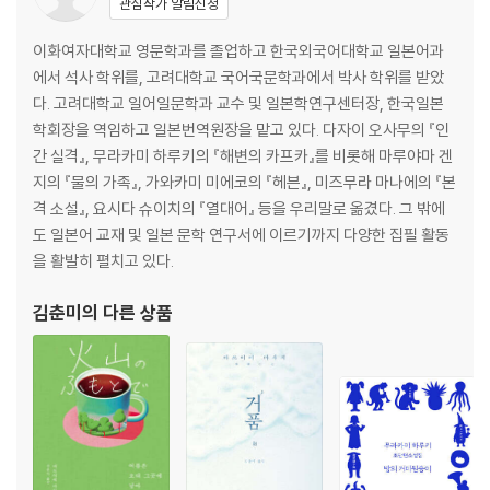
관심작가 알림신청
이화여자대학교 영문학과를 졸업하고 한국외국어대학교 일본어과
에서 석사 학위를, 고려대학교 국어국문학과에서 박사 학위를 받았
다. 고려대학교 일어일문학과 교수 및 일본학연구센터장, 한국일본
학회장을 역임하고 일본번역원장을 맡고 있다. 다자이 오사무의 『인
간 실격』, 무라카미 하루키의 『해변의 카프카』를 비롯해 마루야마 겐
지의 『물의 가족』, 가와카미 미에코의 『헤븐』, 미즈무라 마나에의 『본
격 소설』, 요시다 슈이치의 『열대어』 등을 우리말로 옮겼다. 그 밖에
도 일본어 교재 및 일본 문학 연구서에 이르기까지 다양한 집필 활동
을 활발히 펼치고 있다.
김춘미
의 다른 상품