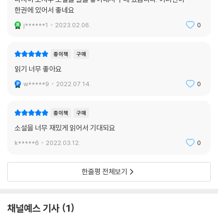
한권에 있어서 좋네요
“나는 열아홉 살 먹은 고교생이었다.
반에서 나 혼자만 두드러지게 호사스러운 옷차림을 하고 있었다.
j******1
2023.02.06.
0
죽을 수밖에 없다고 생각했다.”
―「고뇌의 연감」
종이책
구매
읽기 너무 좋아요
특히 2030 청년 독자의 경우 자신의 사회적 특권을 의식하여 평생 부끄러
움을 느꼈던 다자이 오사무의 태도에서 ‘공정’과 ‘평등’에 예민하게 반응하
w*****9
2022.07.14.
0
는 청년 세대의 사회적 감수성을 발견하고, 「인간 실격」의 주인공 ‘요조’를
통해 깊은 관계를 두려워하며 ‘자발적 고립’을 택하는 익숙한 인간관계의
종이책
구매
모습을 마주하기도 한다. 한편 동시대 작가 미시마 유키오가 “맨손 체조만
소설을 너무 재밌게 읽어서 기대되요
좀 했어도 우울증은 치유됐을 것.”이라며 냉소를 하기도 했던 다자이 오사
무의 ‘자기 연민’은 오늘날 우리가 자신하는 단단한 자아상의 다른 얼굴이
k*****6
2022.03.12.
0
기도 하다. 이처럼 사회의 위선을 폭로하면서 동시에 인간의 가장 나약한
모습을 스스럼없이 드러내는 다자이 오사무의 주옥같은 문장들은 왜 그가
한줄평 전체보기
여전히 ‘읽히는 작가’인지 설명해 주고 있다.
채널예스 기사
1
■ 표지 이야기