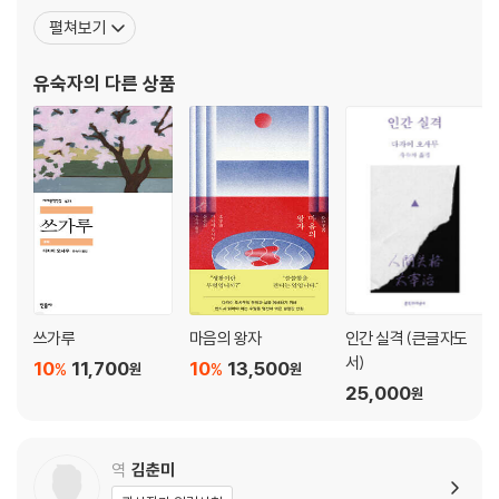
번역 지원), 『유리문 안에서』, 엔도 슈사쿠의 『깊은 강』, 오에 겐자부
펼쳐보기
로의 『새싹 뽑기, 어린 짐승 쏘기』, 쓰시마 유코의 『「나」』, 김시종 시선
집 『경계의 시』, 사토 하루오의 『전원의 우울』, 가와무라 미나토의
유숙자
의 다른 상품
쓰가루
마음의 왕자
인간 실격 (큰글자도
서)
10
11,700
10
13,500
%
%
원
원
25,000
원
역
김춘미