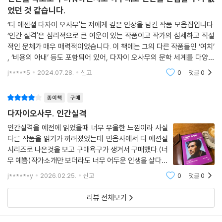
이름이 그대로 등장하여 도시의 부랑자들에게 따뜻하고 여유로운 시선을
었던 것 같습니다.
보내는 「미남자와 담배」가 대표적이다.
‘디 에센셜 다자이 오사무'는 저에게 깊은 인상을 남긴 작품 모음집입니다.
‘디 에센셜 에디션’은 소설과 에세이를 함께 소개하는 것이 특징이지만, 다
‘인간 실격'은 심리적으로 큰 여운이 있는 작품이고 작가의 섬세하고 직설
자이 오사무의 이런 작가적 특성 때문에 소설과 에세이의 전통적인 경계에
적인 문체가 매우 매력적이었습니다. 이 책에는 그의 다른 작품들인 ‘여치’
구애되지 않고 장년기 작가의 솔직한 얼굴을 드러내는 중후기 명작들을 선
, ‘비용의 아내’ 등도 포함되어 있어, 다자이 오사무의 문학 세계를 다양하
별해 담았다. 전체 수록작 중 민음사 세계문학전집 최신 리뉴얼 판을 수록
고 깊이 탐구할 수 있으며 특히, 인간 본성의 복잡함을 더 이해할 수 있었습
j*****5
2024.07.28.
신고
0
댓글
0
한 「인간 실격」(김춘미 옮김)을 제외하고 「비용의 아내」를 포함해 나머지
니
여덟 작품은 모두 번역가 유숙자에 의해 새롭게 번역되었다.
종이책
구매
「여치」는 다자이 오사무가 작가로서의 명성을 쌓으며 수입을 올리게 되었
을 때 이른바 ‘원고 장사꾼’이 되어 버리는 건 아닐까 스스로 경계하는 의미
다자이오사무. 인간실격
에서 썼다고 밝힌 단편 소설이다. 가난하고 순수한 화가를 만나 결혼했지
인간실격을 예전에 읽었을때 너무 우울한 느낌이라 사실
만, 크게 성공한 뒤 속물적으로 변해 가는 남편의 모습에 실망해 “헤어지겠
다른 작품을 읽기가 꺼려졌었는데..민음사에서 디 에션설
습니다.”라고 선언하는 강단 있는 여성의 독백체가 시선을 끈다. 한편 동명
시리즈로 나온것을 보고 구매욕구가 생겨서 구매했다.(너
의 영화로도 잘 알려진 「비용의 아내」는 패전 후 시대 변화에 적응하지 못
무 예쁨)작가소개만 보더라도 너무 어두운 인생을 살다가
한 채 데카당을 표방하며 살아가는 ‘오타니’와 무능력한 남편을 대신해 생
결국 자살로 인생을 마감하다니 .(. 인간실격)이 거의 자
j******y
2026.02.25.
신고
0
댓글
0
전적이라는 이야기라고 하는 이유를 알것같다.다자이 오
계를 이끌어 가는 아내 ‘삿짱’의 이야기다. 기존의 질서와 윤리관이 모두 무
사무가 생각하는 인간은 너무 무섭고 강하고
너진 상황에서 갈피를 잡지 못한 채 방황하는 ‘오타니’의 모습을 통해 당시
리뷰 전체보기
혼란스러운 일본의 사회상과 작가 다자이의 고뇌가 엿보이는 수작이다.