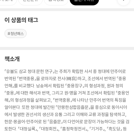
이 상품의 태그
#청년패스
책소개
『유불도 삼교 청대 문헌 연구』는 주희가 확립한 사서 중 청대에 만주어로
번역된 『번역중용』을 로마자로 전사(轉寫)하고, 조선에서 번역된 『중용
언해』를 비교했다. 남송에서 확립된 『중용장구』의 형성과정, 원과 청의
『중용』에 대한 해석과 번역, 그리고 원·명을 거쳐 조선에서 확립된 『중용언
해』의 형성과정을 살펴보고, 『번역중용』에 나타난 만주어 번역의 특징을
알아본다. 또한 청대에 발간된 『만몽한삼합음즐문』을 중심으로 동아시아
에서 발생한 권선서의 생산과 유통 그리고 이해와 교류 과정을 탐색하고,
한문·몽골어·만주어로 된 『음즐문』이 다언어로 문장이 가능하다는 것을 검
토한다. 『대청실록』, 『대청회전』, 『흠정학정전서』, 『기거주』, 『흑도당』 등