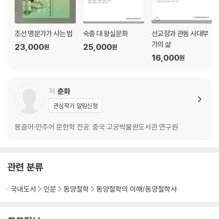
조선 명문가가 사는 법
숙종 대 왕실문화
선교장과 관동 사대부
가의 삶
23,000
25,000
원
원
16,000
원
저
춘화
관심작가 알림신청
몽골어·만주어 문헌학 전공. 중국 고궁박물원도서관 연구원.
관련 분류
국내도서
인문
동양철학
동양철학의 이해/동양철학사