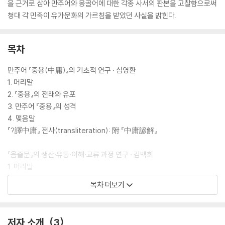
을 근거로 삼아 만주어와 몽골어에 대한 각종 사서의 판본을 고찰함으로써
청대 각 민족이 유가문화의 가르침을 받았던 사실을 밝힌다.
목차
만주어 『중용(中庸)』의 기초적 연구 · 심영환
1. 머리말
2. 『중용』의 전래와 유포
3. 만주어 『중용』의 성격
4. 맺음말
『?譯中庸』 전사(transliteration): 附 『中庸諺解』
『음즐문』의 생산·유통·이해·교류 과정 연구 · 김백희
1. 머리말
2. 『음즐문』의 생산과 유통
목차 더보기
3. 『음즐문』의 이해와 교류
4. 『음즐문』의 사상과 이념
5. 다언어 텍스트의 의미
저자 소개
3