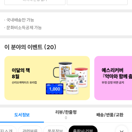
국내배송만 가능
문화비소득공제 가능
이 분야의 이벤트
20
리뷰/한줄평
도서정보
배송/반품/교환
0
자 소개
관련분류
품목정보
출판사 리뷰