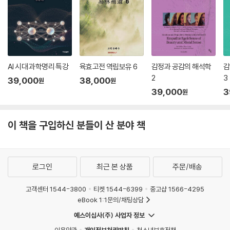
AI 시대 과학명리 특강
육효고전 역림보유 6
감정과 공감의 해석학
감
2
3
39,000
38,000
원
원
39,000
3
원
이 책을 구입하신 분들이 산 분야 책
로그인
최근 본 상품
주문/배송
고객센터 1544-3800
티켓 1544-6399
중고샵 1566-4295
eBook 1:1문의/채팅상담
예스이십사(주) 사업자 정보