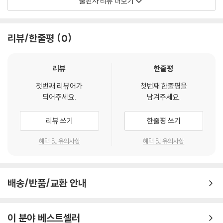
출판사 리뷰 더보기
가르침을 받았던 사실을 밝힌다.
심영환의 「만주어 『중용』의 기초적 연구」는 유가 경전의 하나인 『중용』을
고찰했다. 텍스트는 『[문연각]사고전서』 권33, 경부(經部)33, 오경총의
리뷰/한줄평
0
류(五經總義類)의 『흠정번역사서(欽定?譯四書)』 중 『어제번역중용
(御製?譯中庸)』(1755)이다. 이 판본의 구성은 본문에서 『중용』을 만주
어로 번역했고, 그 아래에 한문을 대역(對譯)하는 형식으로 되어 있다. 따
리뷰
한줄평
라서 만주어는 전사를 하고, 원본대로 한문을 아래에 붙였다.
첫번째 리뷰어가
첫번째 한줄평을
김백희의 「『음즐문』의 생산·유통·이해·교류 과정 연구」는 도교 경전인 『음
되어주세요.
남겨주세요.
즐문』을 고찰했다. 『음즐문』은 명·청 시대에 유행했던 도교 권선서의 대표
경전이다. 이 경전이 최초로 생산된 시기는 알려져 있지 않으나, 대체로 송
리뷰 쓰기
한줄평 쓰기
(宋)나라 말기로 비정한다. 『음즐문』의 저자는 미상이나, 조선 후기에 유
입되어 민족종교의 발생과 윤리관 형성에 지대한 영향을 끼쳤다. 이 책에
혜택 및 유의사항
혜택 및 유의사항
서는 중국 청나라의 『만몽한삼합음즐문(滿蒙漢三合陰?文)』을 저본으
로 삼았다. 한글 언해본은 언해자가 밝혀지지 않은 사찬(私撰) 문서이다.
저자는 만문(滿文)과 몽문(蒙文)을 전사하여 한문과 대조했는데, 이 전
배송/반품/교환 안내
사 자료는 도교 자료가 만주어와 몽골어로 번역된 극히 드문 사례에 속한
다. 한글 언해본을 기초로 현대 우리말로 옮겨놓아 이해에 도움이 될 것이
다.
이 분야 베스트셀러
춘화의 「청대 유불도 관련 문헌 판본 연구」는 유불도 삼교의 대상 자료에