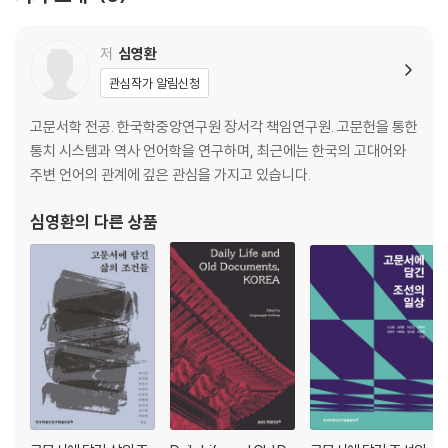
『陰?文』 전사(transliteration)
청대 유불도 관련 문헌 판본 연구 · 춘화
저
심영환
1. 청대 사서의 만주어와 몽골어 판본
관심작가 알림신청
2. 『음즐문』 만주어·몽골어 판본
고문서학 전공. 한국학중앙연구원 장서각 책임연구원. 고문헌을 통한
통치 시스템과 역사 언어학을 연구하며, 최근에는 한국의 고대어와
주변 언어의 관계에 깊은 관심을 가지고 있습니다.
심영환
의 다른 상품