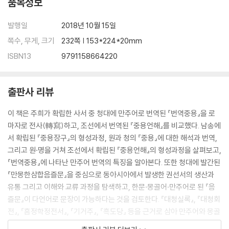
품목정보
발행일
2018년 10월 15일
쪽수, 무게, 크기
232쪽 | 153*224*20mm
ISBN13
9791158664220
출판사 리뷰
이 책은 주희가 확립한 사서 중 청대에 만주어로 번역된 『번역중용』을 로
마자로 전사(轉寫)하고, 조선에서 번역된 『중용언해』를 비교했다. 남송에
서 확립된 『중용장구』의 형성과정, 원과 청의 『중용』에 대한 해석과 번역,
그리고 원·명을 거쳐 조선에서 확립된 『중용언해』의 형성과정을 살펴보고,
『번역중용』에 나타난 만주어 번역의 특징을 알아본다. 또한 청대에 발간된
『만몽한삼합음즐문』을 중심으로 동아시아에서 발생한 권선서의 생산과
유통 그리고 이해와 교류 과정을 탐색하고, 한문·몽골어·만주어로 된 『음
즐문』이 다언어로 문장이 가능하다는 것을 검토한다. 『대청실록』, 『대청회
전』, 『흠정학정전서』, 『기거주』, 『흑도당』 등을 근거로 삼아 만주어와 몽골
어에 대한 각종 사서의 판본을 고찰함으로써 청대 각 민족이 유가문화의