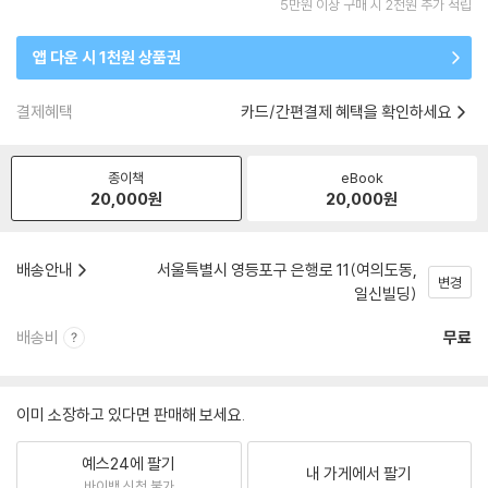
5만원 이상 구매 시 2천원 추가 적립
앱 다운 시 1천원 상품권
결제혜택
카드/간편결제 혜택을 확인하세요
종이책
eBook
20,000
원
20,000
원
배송안내
서울특별시 영등포구 은행로 11(여의도동,
변경
일신빌딩)
배송비
무료
이미 소장하고 있다면 판매해 보세요.
예스24에 팔기
내 가게에서 팔기
바이백 신청 불가