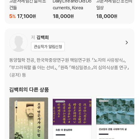
고문서에 담긴 삶의 조
Daily Life and Old Do
고문서에 담긴 조선의
건들
cuments, Korea
일상
5
17,100
18,000
18,000
%
원
원
원
저
김백희
관심작가 알림신청
동양철학 전공, 한국학중앙연구원 책임연구원. 『노자의 사유방식』,
『부끄러워할 줄 아는 선비』, 『원측 『해심밀경소』의 심의식상품 연구』
(공저) 등
김백희
의 다른 상품