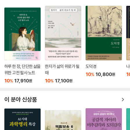
대한 문헌학적 조사를 다뤘다. 중국 북경의 고궁박물원에서 방대한 만몽문
문헌을 다룰 수 있는 이점을 최대한 활용한 연구로, 만주학과 몽골학 분야
에서 유불도 삼교의 문제로까지 연구를 확장하고자 하는 연구자에게 토대
연구가 될 것으로 기대한다.
하루 한 장, 단단한 삶을
한자가 삶의 위로가 될
도덕경
나
위한 고전 필사 노트
때
10
10,800
1
%
원
10
17,910
10
17,100
%
%
원
원
이 분야 신상품