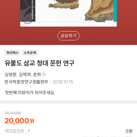
공유하기
청년패스
소득공제
유불도 삼교 청대 문헌 연구
심영환
김백희
춘화
저
한국학중앙연구원출판부
2018.10.15.
첫번째 리뷰어가 되어주세요
20,000
원
20,000
YES포인트
0원