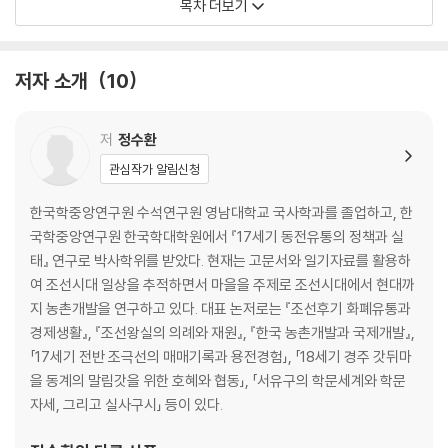
목차 더보기
무성서원
총론: 글로벌 인재, 최치원을 기리다
저자 소개
10
1. 무성서원의 역사, 시대를 뛰어넘은 애민과 육영의 행보
2. 글로벌 지식인 최치원, 호방한 외연과 심오한 깊이
3. 조선 선비, 무성에서 최치원의 자취를 읊조리다
저
정수환
4. 무성, 선비의 향기를 품다
관심작가 알림신청
한국학중앙연구원 수석연구원 영남대학교 국사학과를 졸업하고, 한
국학중앙연구원 한국학대학원에서 『17세기 동전유통의 정책과 실
태』 연구로 박사학위를 받았다. 현재는 고문서와 일기자료를 활용하
여 조선시대 일상을 추적하면서 마을을 주제로 조선시대에서 현대까
지 농촌개발을 연구하고 있다. 대표 논저로는 『조선후기 화폐유통과
경제생활』, 『조선왕실의 의례와 재원』, 『한국 농촌개발과 국제개발』,
「17세기 전반 조극선의 매매기록과 용전경험」, 「18세기 경주 갓뒤마
을 동계의 말림갓을 위한 호혜와 협동」, 「서유구의 학문세계와 학문
자세, 그리고 실사구시」 등이 있다.