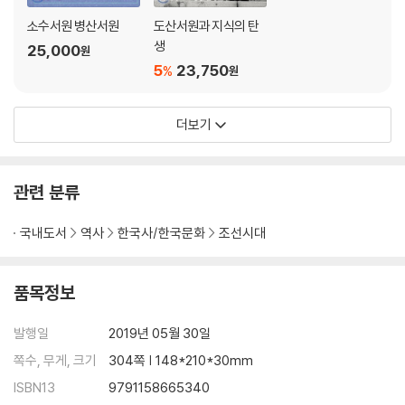
소수서원 병산서원
도산서원과 지식의 탄
생
25,000
원
5
23,750
%
원
더보기
관련 분류
국내도서
역사
한국사/한국문화
조선시대
품목정보
발행일
2019년 05월 30일
쪽수, 무게, 크기
304쪽 | 148*210*30mm
ISBN13
9791158665340