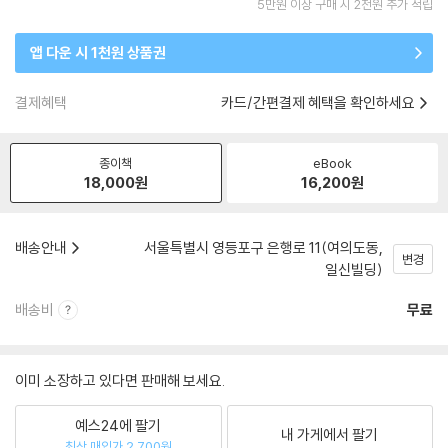
5만원 이상 구매 시 2천원 추가 적립
앱 다운 시 1천원 상품권
결제혜택
카드/간편결제 혜택을 확인하세요
종이책
eBook
18,000
원
16,200
원
배송안내
서울특별시 영등포구 은행로 11(여의도동,
변경
일신빌딩)
배송비
무료
이미 소장하고 있다면 판매해 보세요.
예스24에 팔기
내 가게에서 팔기
최상 매입가 2,700원