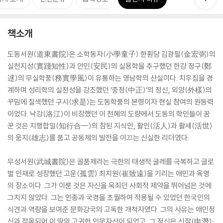
책소개
도동서원(道東書院)은 소학동자(小學童子) 한훤당 김광필(金宏弼)의
실천지성(實踐知性)과 안민(安民)의 실용학을 추구했던 한강 정구(鄭
逑)의 무실학풍(務實學風)이 유통하는 영남학의 산실이다. 치우침을 경
계하며 성리학의 실천성을 강조했던 ‘중정(中正)’의 정신, 외양(外樣)의
꾸밈에 질색했던 구시(求是)는 도동학풍의 본령이자 현실 참여의 원동력
이었다. 낙강(洛江)이 비장했던 이 천혜의 도량에서 도동의 학인들이 꿈
꾼 것은 지행합일(知行合一)의 참된 지식인, 활인(活人)과 활세(活世)
의 웅지(雄志)를 품고 공동체의 발전을 이끄는 신실한 리더였다.
무성서원(武城書院)은 골품제라는 극한의 태생적 굴레를 극복하고 글로
벌 인재로 성장했던 고운(孤雲) 최치원(崔致遠)을 기리는 애민과 육영
의 장소이다. 그가 이룬 것은 자신을 옥죄던 사회적 제약을 뛰어넘은 것에
그치지 않았다. 그는 인종과 국경을 초월하여 적용될 수 있었던 한국인의
식견과 역량을 보여준 문화강국의 고독한 개척자였다. 그의 사유는 애민정
신과 접목되어 이 땅의 고귀한 인문자산이 되었고, 그 정신은 신잠(申潛)·