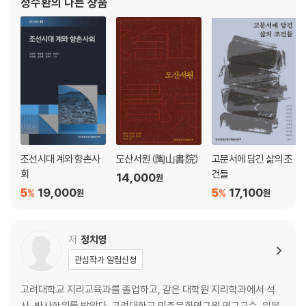
정수환
의 다른 상품
조선시대 계와 향촌사
도산서원 (陶山書院)
고문서에 담긴 삶의 조
회
건들
14,000
원
5
19,000
5
17,100
%
%
원
원
저
정치영
관심작가 알림신청
고려대학교 지리교육과를 졸업하고, 같은 대학원 지리학과에서 석
사, 박사학위를 받았다. 고려대학교 민족문화연구원 연구교수, 일본