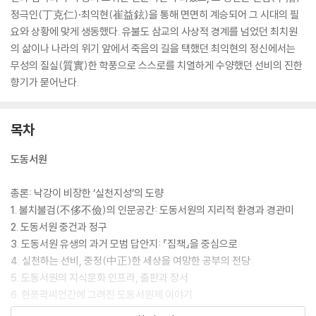
정극인(丁克仁)·최익현(崔益鉉)을 통해 면면히 계승되어 그 시대의 필
요와 상황에 맞게 생동했다. 유불도 삼교의 사상적 경계를 넘었던 최치원
의 삶이나 나라의 위기 앞에서 죽음의 길을 택했던 최익현의 정신에서는
무성의 질실(質實)한 학풍으로 스스로를 치열하게 수양했던 선비의 진한
향기가 묻어난다.
목차
도동서원
총론: 낙강이 비장한 ‘실천지성’의 도량
1. 불치불검(不侈不儉)의 인문공간: 도동서원의 지리적 환경과 경관미
2. 도동서원 중건과 정구
3. 도동서원 유생의 과거 모범 답안지: 『집책』을 중심으로
4. 실천하는 선비, 중정(中正)한 세상을 여망한 공부의 전당
5. 도동서원의 지식문화 인프라, 출판과 장서
6. 현풍곽씨언간에 그려진 도동서원제 이야기