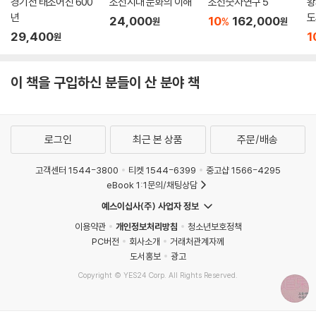
경기전 태조어진 600
조선시대 문화의 이해
조선숫자연구 5
왕
년
도
24,000
10
162,000
%
원
원
29,400
1
원
이 책을 구입하신 분들이 산 분야 책
로그인
최근 본 상품
주문/배송
고객센터 1544-3800
티켓 1544-6399
중고샵 1566-4295
eBook 1:1문의/채팅상담
예스이십사(주) 사업자 정보
이용약관
개인정보처리방침
청소년보호정책
PC버전
회사소개
거래처관계자께
도서홍보
광고
Copyright © YES24 Corp. All Rights Reserved.
MATOM9