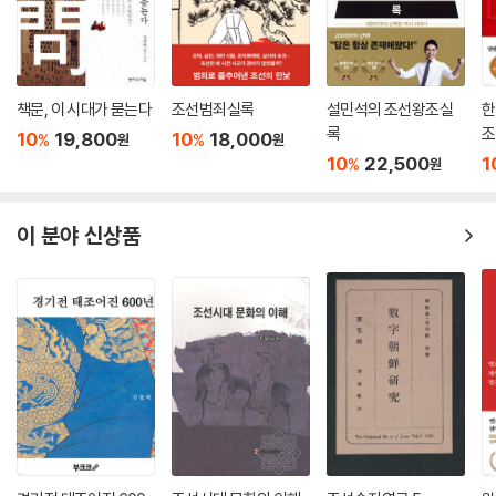
조했던 ‘중정(中正)’의 정신, 외양(外樣)의 꾸밈에 질색했던 구시(求是)
는 도동학풍의 본령이자 현실 참여의 원동력이었다. 낙강(洛江)이 비장했
던 이 천혜의 도량에서 도동의 학인들이 꿈꾼 것은 지행합일(知行合一)
의 참된 지식인, 활인(活人)과 활세(活世)의 웅지(雄志)를 품고 공동체
책문, 이 시대가 묻는다
조선범죄실록
설민석의 조선왕조실
한
의 발전을 이끄는 신실한 리더였다.
록
조
10
19,800
10
18,000
%
%
원
원
10
22,500
1
%
원
애민과 육영의 역사를 간직한 곳, 무성서원(武城書院)
골품제라는 극한의 태생적 굴레를 극복하고 글로벌인재로 성장했던 고운
이 분야 신상품
(孤雲) 최치원(崔致遠)! 그가 이룬 것은 자신을 옥죄던 사회적 제약을 뛰
어넘은 것에 그치지 않았다. 그는 인종과 국경을 초월하여 적용될 수 있었
던 한국인의 식견과 역량을 보여준 문화강국의 고독한 개척자였다. 그의
사유는 애민정신과 접목되어 이 땅의 고귀한 인문자산이 되었고, 그 정신
은 신잠(申潛)·정극인(丁克仁)·최익현(崔益鉉)을 통해 면면히 계승되
어 그 시대의 필요와 상황에 맞게 생동했다. 유불도 삼교(三敎)의 사상적
경계를 넘었던 최치원의 삶이나 나라의 위기 앞에서 죽음의 길을 택했던
최익현의 정신에서는 무성의 질실(質實)한 학풍으로 스스로를 치열하게
수양했던 선비의 진한 향기가 묻어난다.