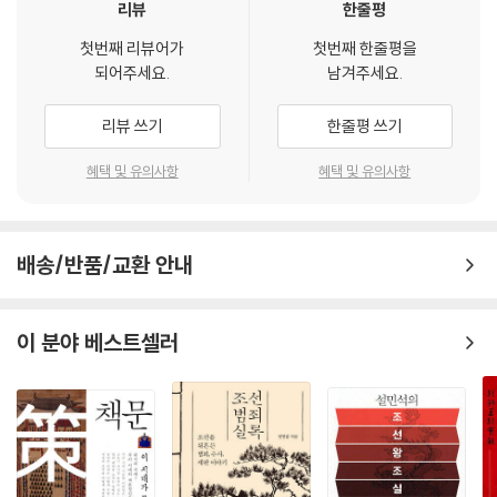
사회문화적 역할, 가치, 제향 인물의 역사성 등을 종합하여, 각 서원의 보
리뷰
한줄평
편성과 특수성의 조화에 역점을 두다
첫번째 리뷰어가
첫번째 한줄평을
되어주세요.
남겨주세요.
서원은 교육기관이기 전에 서원에 제향된 인물을 정신적 뿌리로 하여 조선
시대 중앙은 물론 지역 사회문화의 중심 역할을 하였으며, 한국 사상사에
리뷰 쓰기
한줄평 쓰기
큰 영향을 미쳤다. 한국의 서원은 존현(尊賢)과 교학(敎學)의 공간이라
는 보편성과 함께 지역?학파?정파에 따른 특수성도 존재한다. 서원은 제
혜택 및 유의사항
혜택 및 유의사항
향된 인물과의 밀접한 연관성 속에 설립?발전된다. 따라서 이 책은 서원과
제향 인물의 사상과 활동을 중심으로 하면서, 철학?문학?역사?예술?민속
은 물론 서원의 건축과 경제 분야까지 망라하였다. 구체적으로는 서원의
배송/반품/교환 안내
창건?중건?이건, 서원의 학술?문화적 특성과 사회적 영향, 제향 인물의
행적과 정신, 각종 시문에 나온 인문정경, 서원의 운영, 자연지리와 인문지
리적 환경 등을 다루었다.
이 분야 베스트셀러
소학동자가 꿈꾼 실천의 인문공간, 도동서원(道東書院)
소학동자(小學童子) 한훤당 김광필(金宏弼)의 실천지성(實踐知性)과
안민(安民)의 실용학을 추구했던 한강 정구(鄭逑)의 무실학풍(務實學
風)이 유통하는 영남학의 산실! 치우침을 경계하며 성리학의 실천성을 강