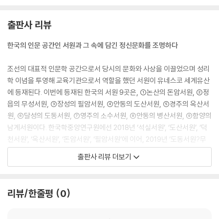
출판사 리뷰
한국의 인문 공간인 서원과 그 속에 담긴 정신문화를 조명하다
조선의 대표적 인문학 공간으로서 당시의 문화와 사상을 이끌었으며 성리
학 이념을 투영해 교육기관으로서 역할을 했던 서원이 유네스코 세계유산
에 등재된다. 이번에 등재된 한국의 서원 9곳은, ①논산의 돈암서원, ②정
읍의 무성서원, ③장성의 필암서원, ④안동의 도산서원, ⑤경주의 옥산서
원, ⑥달성의 도동서원, ⑦영주의 소수서원, ⑧안동의 병산서원, ⑨함양의
남계서원이다. 한국학중앙연구원에선 2018년 ‘석실서원’, ‘도산서원’, ‘덕
천서원’, ‘옥산서원’, ‘돈암서원’, ‘필암서원’에 이어, 2019년 ‘도동서원?무
성서원’, ‘문헌서원?심곡서원?도봉서원’과 ‘회연서원’을 발간하였다. 특히
출판사 리뷰 더보기
건축물이나 관광지로서 서원을 다룬 기존의 관련 도서와 달리 한국의 인문
정신문화 자산으로서 서원의 가치를 재조명했다는 점에서 차이가 있으며,
내년까지 유네스코 세계유산에 등재될 서원 모두를 다룬다는 점에서 의의
리뷰/한줄평
0
가 있다.