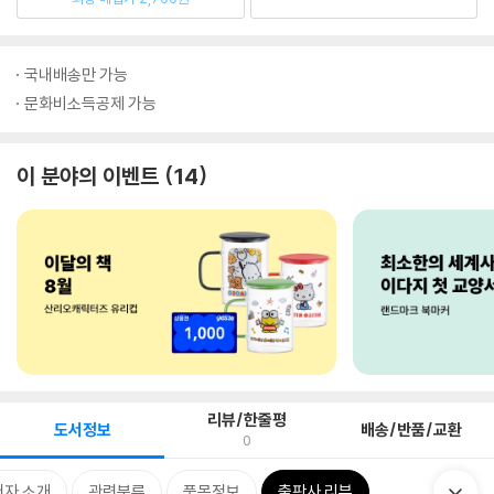
국내배송만 가능
문화비소득공제 가능
이 분야의 이벤트
14
리뷰/한줄평
도서정보
배송/반품/교환
0
저자 소개
관련분류
품목정보
출판사 리뷰