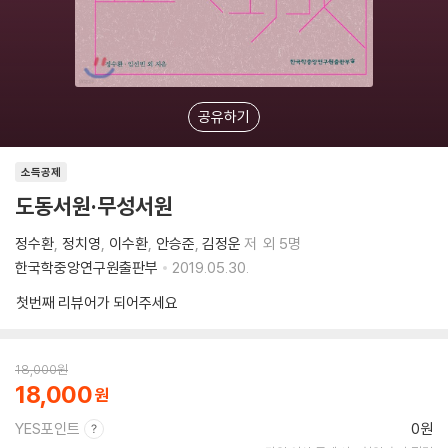
공유하기
소득공제
도동서원·무성서원
정수환
정치영
이수환
안승준
김정운
저
외 5명
한국학중앙연구원출판부
2019.05.30.
첫번째 리뷰어가 되어주세요
18,000
원
18,000
YES포인트
0원