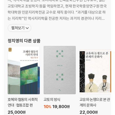
교토대학교 초빙학자 등을 역임하였고, 현재 한국학중앙연구원 한국
학대학원 인문지리학전공 교수로 재직 중이다. “과거를 대상으로 하
는 지리학”인 역사지리학을 전공한 저자는 과거의 경관이나 지리적
상황을 복원하고, 각 지역의 환경에 적응하여 사람들이 만들어 낸 지
펼쳐보기
역 문화를 연구하고 있다. 지은 책으로는 『지리산지 농업과 촌락 연
구』, 『사대부, 산수 유람을 떠나다』,『근대 일본인의 서울·평양·부산
정치영
의 다른 상품
관광』(2023), 『지리지를 이용한 조선시대 지역지리의 복원』
호혜와 협동의 사회적
교토의 방식
교유와 논쟁으로 본 관
연대 : 협동조합 편
계의 문화사
10
19,800
%
원
25,000
22,000
원
원