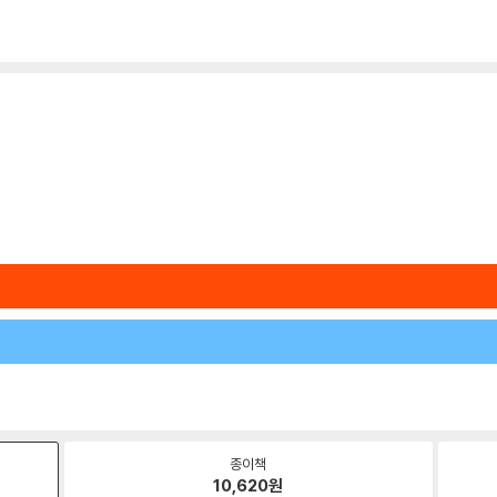
종이책
10,620
원