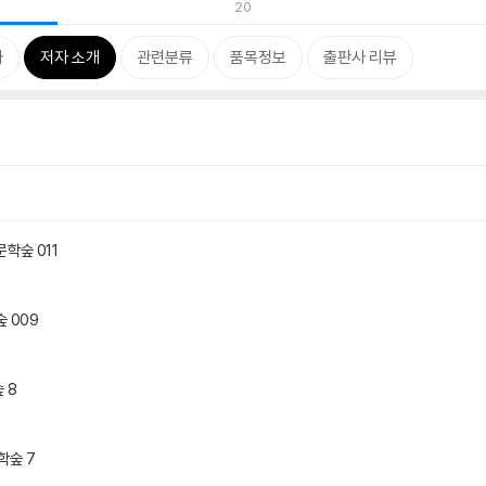
20
차
저자 소개
관련분류
품목정보
출판사 리뷰
학숲 011
 009
 8
학숲 7