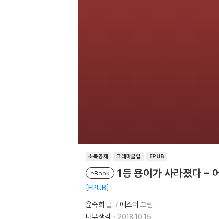
소득공제
크레마클럽
EPUB
1등 용이가 사라졌다 - 
eBook
EPUB
윤숙희
글
에스더
그림
나무생각
2018.10.15.