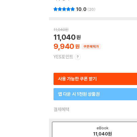
10.0
20
11,040
원
11,040
9,940
쿠폰혜택가
YES포인트
사용 가능한 쿠폰 받기
앱 다운 시 1천원 상품권
결제혜택
eBook
11,040
원