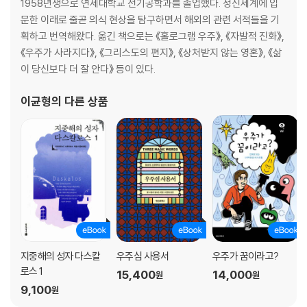
1958년생으로 연세대학교 전기공학과를 졸업했다. 정신세계에 입
문한 이래로 줄곧 의식 현상을 탐구하면서 해외의 관련 서적들을 기
획하고 번역해왔다. 옮긴 책으로는 《홀로그램 우주》, 《자발적 진화》,
《우주가 사라지다》, 《그리스도의 편지》, 《상처받지 않는 영혼》, 《삶
이 당신보다 더 잘 안다》 등이 있다.
이균형
의 다른 상품
지중해의 성자 다스칼
우주심 사용서
우주가 꿈이라고?
로스 1
15,400
14,000
원
원
9,100
원