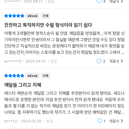
r******1
2021.08.17.
신고
3
댓글
0
심을 배우고 깨우
eBook
구매
잔잔하고 묵직하지만 수필 형식이라 읽기 쉽다
어떻게 3개월만에 영적스승이 될 만큼 깨달음을 얻었을까 , 이게 정말 신
기하지만시한부 인생이라서 그 절실함 때문에 그랬던 것일 수도 있다.정말
간단하고 직설적으로 써있는 문장에다가 짧막하기 때문에 내가 확언을 보
고 있는건지,이어지는 스토리를 보고 있는건지 헷갈릴 정도였다.그래서 뒤
로 갈 수록 잠시 집중력이 흐트러지기도 했지만, 정신을 부여잡고 내용 흡
w******5
2020.04.10.
신고
2
댓글
0
수..ㅎ.ㅎ?명상
eBook
구매
깨달음 그리고 지혜
레스터 레븐슨의 깨달음 그리고 지혜를 추천받아서 읽게 됐어요. 세도나
매서드로 유명한 분인데..이걸 추천 받아서 먼저 읽게 됐네요. 처음에 우리
들과 별 다를 거 없는 작가의 깨달음 얻기 전 이야기가 한 100페이지 정도
나와요. 좀 지루하기도 했는데 작가가 그 시절에 얻던 쾌락같은 건 꺠달음
얻은 뒤 느끼는 더 큰 환희에 비하면 별 거 아니란 말이 참 부럽고 그랬네
q****2
2024.05.25.
신고
1
댓글
0
요.