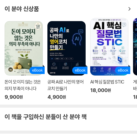
이 분야 신상품
돈이 모이지 않는 것은
공짜 AI로 나만의 영어
AI 핵심 질문법 STIC
게
의지 부족이 아니다
코치 만들기
바
18,000
원
9,900
4,900
1
원
원
이 책을 구입하신 분들이 산 분야 책