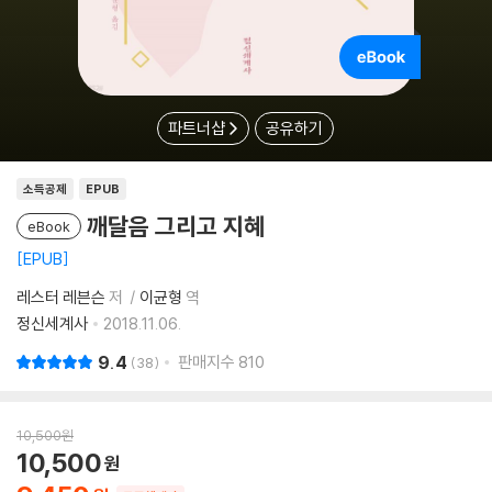
파트너샵
공유하기
소득공제
EPUB
깨달음 그리고 지혜
eBook
EPUB
레스터 레븐슨
저
이균형
역
정신세계사
2018.11.06.
9.4
판매지수
810
38
10,500
원
10,500