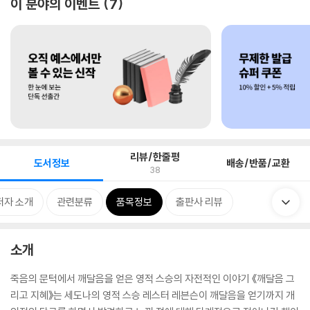
이 분야의 이벤트
7
리뷰/한줄평
도서정보
배송/반품/교환
38
저자 소개
관련분류
품목정보
출판사 리뷰
소개
죽음의 문턱에서 깨달음을 얻은 영적 스승의 자전적인 이야기 《깨달음 그
리고 지혜》는 세도나의 영적 스승 레스터 레븐슨이 깨달음을 얻기까지 개