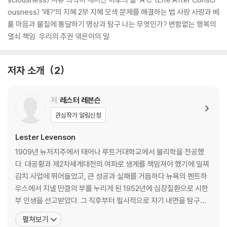
ousness) ‘왜?’의 지혜 2부 지혜 모색 문제를 해결하는 법 사랑 사랑과 베
풂 마음과 물질에 통달하기 명상과 탐구 나는 무엇인가? 변함없는 행복의
열쇠 책임: 우리의 주권 엮은이의 말
저자 소개
2
저
레스터 레븐슨
관심작가 알림신청
Lester Levenson
1909년 뉴저지주에서 태어나 루트거대학교에서 물리학을 전공했
다. 대공황과 제2차세계대전의 여파로 생계를 책임져야 했기에 일찌
감치 사업에 뛰어들었고, 큰 성공과 실패를 거듭하다 뉴욕의 펜트하
우스에서 지낼 만큼의 부를 누리게 된 1952년에 심장질환으로 시한
부 인생을 선고받았다. 그 직후부터 필사적으로 자기 내면을 탐구하
기 시작했고, 3개월간의 은둔생활 끝에 인생의 모든 의문이 일시에
펼쳐보기
해소되는 깨달음을 경험했다. 병이 나은 것은 물론이고 실험 삼아 손