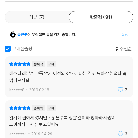
리뷰
7
한줄평
31
클린봇
이 부적절한 글을 감지 중입니다.
설정
구매한줄평
추천순
종이책
구매
레스터 레븐슨 그를 알기 이전의 삶으로 나는 결코 돌아갈수 없다 꼭
읽어보시길
h*****8
2019.02.18.
7
종이책
구매
읽기에 편하게 썼지만ㆍ읽을수록 정말 깊이와 평화와 사랑이
느껴져서ㆍ자주 보고있어요
a******e
2019.04.29.
3