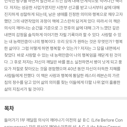
인적인 탐구를 하면서 발견하고 느낀 점에 대해 단계적으로 적어나간 책이
다. 저자는 성공한 사업가였지만 시한부 선고를 받고 나서부터 삶에 대해
진지하게 성찰하게 되는데, 남은 생애를 진정한 의미와 행복으로 채우고자
했던 그의 내면작업의 과정이 책에 고스란히 담겨져 있다. 따라서 이 책은
의식이 깨어나는 순간을 기준으로 그 전후의 삶에 대해 그가 느꼈던 깊은
내면의 감정을 솔직하게 이야기한 자필 기록이라 할 수 있다. 사랑할 수 있
는 내 능력만큼이 나의 행복이다. 우리 모두가 원하는 것은 무엇인가? 행복
한 삶이다. 그럼 어떻게 하면 행복할 수 있는가? 저자는 그 답을 내면에서
찾았다. 바로 사랑할 수 있는 내 능력만큼이 나의 행복임을 깨닫게 된 것이
다. 그 후로 저자는 자신이 깨달은 바를 몸소 실천하면서 병이 낫게 되고 풍
요가 저절로 찾아오는 것을 경험했으며 40년 동안 자신이 터득한 지혜를
사람들에게 전했다. 이 책은 사랑과 행복에 통달한 레스터 레븐슨의 가르
침의 정수를 담고 있어 삶의 의미를 찾는 이들에게 더할 나위 없이 훌륭한
삶의 지침서가 될 것이다.
목차
들어가기 1부 깨달음 의식이 깨어나기 이전의 삶: B.C. (Life Before Con
sciousness) 자유 의식이 깨어난 이후의 삶: A.C. (Life After Consci