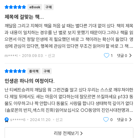
eBook
구매
제목에 걸맞는 책...
깨달음 그리고 지혜이 책을 처음 살 때는 별다른 기대 없이 샀다. 책의 제목
과 내용이 일치하는 경우를 난 별로 보지 못했기 때문이다.그러나 책을 읽
으면서 이건 정말 인생에 꼭 필요했던 바로 그 책이라는 확신이 들었다. 영
성에 관심이 있다면, 행복에 관심이 있다면 무조건 읽어야 할 바로 그 책.명
문이 너무나도 많아 수없이 하이라이트 표시를 했지만... 인상깊은 문구를
m****l
2019.09.03.
신고
1
댓글
0
일부 남긴
종이책
구매
인생은 하나의 여정이다.
난 티베트승려의 깨달음 뭐 그런건줄 알고 샀다.우리는 스스로 깨우쳐야한
다.제일 뒤에서도 새는 마음이 없다하는데 잘모르면 쓰질마세요 p133 동
물도 아무하고나 짝 안합니다.동물도 사랑을 합니다.생태학적 깊이가 없다
(솔로몬의 반지,섹스의 진화)읽어보십시오 ○○동양의 진인사대천명과도
일맥상통하는 면이 있다.내안에 무한한 길이 있다. 자아를 내려놓고 맡기
s*****6
2024.11.20.
신고
0
댓글
0
면 모든 것이 내게로
리뷰 전체보기