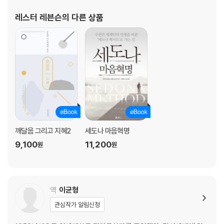
댄 부동산사업도 대성공이었다. 1958년에 내면의 목소리를 따라 애
레스터 레븐슨
의 다른 상품
리조나주의 세도나로 이주했고, 이후 대도시들과 세도나를 오가
깨달음 그리고 지혜2
세도나 마음혁명
9,100
11,200
원
원
역
이균형
관심작가 알림신청