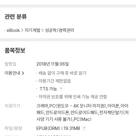
관련 분류
eBook
자기계발
성공학/경력관리
품목정보
발행일
2018년 11월 06일
이용안내
배송 없이 구매 후 바로 읽기
이용기간 제한없음
TTS 가능
저작권 보호를 위해 인쇄 기능 제공 안함
지원기기
크레마,PC(윈도우 - 4K 모니터 미지원),아이폰,아이
패드,안드로이드폰,안드로이드패드,전자책단말기(저
사양 기기 사용 불가),PC(Mac)
파일/용량
EPUB(DRM) | 19.31MB