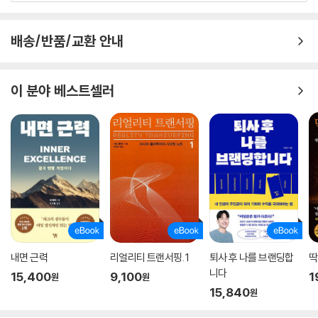
배송/반품/교환 안내
이 분야 베스트셀러
내면 근력
리얼리티 트랜서핑. 1
퇴사 후 나를 브랜딩합
딱
니다
15,400
9,100
1
원
원
15,840
원