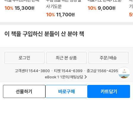
사 기도문
기
10
15,300
10
9,000
%
%
원
원
10
11,700
5
%
원
이 책을 구입하신 분들이 산 분야 책
로그인
최근 본 상품
주문/배송
고객센터 1544-3800
티켓 1544-6399
중고샵 1566-4295
eBook 1:1문의/채팅상담
예스이십사(주) 사업자 정보
선물하기
바로구매
카트담기
이용약관
개인정보처리방침
청소년보호정책
PC버전
회사소개
거래처관계자께
도서홍보
광고
Copyright © YES24 Corp. All Rights Reserved.
MATOM14