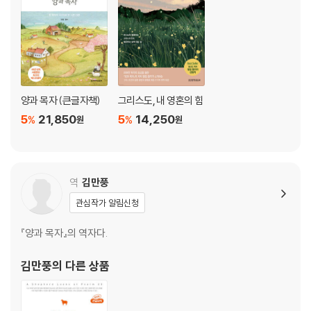
양과 목자 (큰글자책)
그리스도, 내 영혼의 힘
5
21,850
5
14,250
%
%
원
원
역
김만풍
관심작가 알림신청
『양과 목자』의 역자다.
김만풍
의 다른 상품