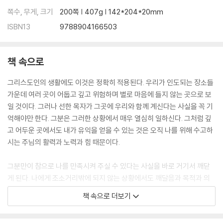
쪽수, 무게, 크기
200쪽 | 407g | 142*204*20mm
ISBN13
9788904166503
책 속으로
그리스도인의 생활에도 이것은 정확히 적용된다. 우리가 인도되는 장소들
가운데 여러 곳이 어둡고 깊고 위험하며 별로 마음에 들지 않는 곳으로 보
일 것이다. 그러나 선한 목자가 그곳에 우리와 함께 계신다는 사실을 꼭 기
억해야만 한다. 그분은 그러한 상황에서 매우 열심히 일하신다. 그처럼 깊
고 어두운 곳에서도 내가 유익을 얻을 수 있는 것은 오직 나를 위해 수고하
시는 주님의 활력과 노력과 힘 때문이다.
그분만이 참으로 나를 만족시켜 주실 수 있다는 사실을 바로 거기서 깨닫
게 된다. 나에게 조소거리밖에 되지 않는 상황에서도 깨달음과 목적과 의
미를 찾게 해주시는 이가 바로 그분이시다. 갑자기 삶이 의미를 갖게 된다.
책 속으로 더보기
내가 그분의 특별한 돌보심과 주목의 대상이라는 사실을 깨닫는다. 내 삶
의 사건들에 위엄과 방향이 부여되고, 그 모든 것이 합력해서 유익해지는