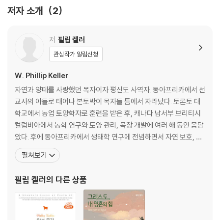
11. 내 평생에 선하심과 인자하심이 반드시 나를 따르리니
저자 소개
2
12. 내가 여호와의 집에 영원히 살리로다
역자의 글
저
필립 켈러
관심작가 알림신청
W. Phillip Keller
자연과 양떼를 사랑했던 목자이자 평신도 사역자. 동아프리카에서 선
교사의 아들로 태어나 본토박이 목자들 틈에서 자라났다. 토론토 대
학교에서 농업 토양학자로 훈련을 받은 후, 캐나다 남서부 브리티시
컬럼비아에서 농학 연구와 토양 관리, 목장 개발에 여러 해 동안 몸담
았다. 후에 동아프리카에서 생태학 연구에 전념하면서 자연 보호, 야
생 생물 사진술 및 신문 잡지계에서 경력을 쌓았다. 오랫동안 양을 친
펼쳐보기
경험을 바탕으로 집필한 대표작 ??양과 목자??(A Shepherd Loo
ks at Psalm 23)는 시편 23편에 대한 실제적인 통찰을 담아 50년
필립 켈러
의 다른 상품
이 넘는 긴 세월 동안 수많은