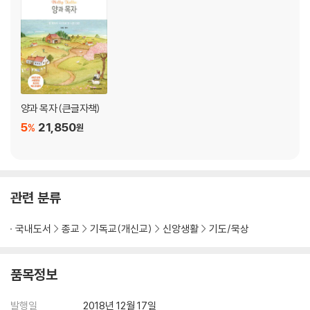
양과 목자 (큰글자책)
5
21,850
%
원
관련 분류
국내도서
종교
기독교(개신교)
신앙생활
기도/묵상
품목정보
발행일
2018년 12월 17일