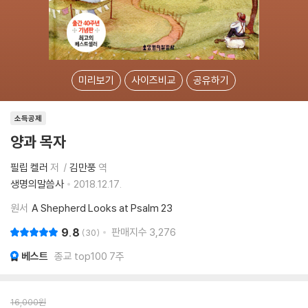
미리보기
사이즈비교
공유하기
소득공제
양과 목자
필립 켈러
저
김만풍
역
생명의말씀사
2018.12.17.
원서
A Shepherd Looks at Psalm 23
9.8
판매지수
3,276
30
베스트
종교 top100 7주
16,000
원