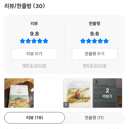
것을 보게 된다. 이 모든 것은 새롭게 하고 자극을 주며 새 힘을 얻게 만든
리뷰/한줄평
30
다. 인생의 진실을 찾는 갈증이 해소되고 주 안에서 만족을 얻은 나를 발견
한다.
_‘4. 쉴 만한 물가로 인도하시는도다’ 중에서(72-73쪽)
리뷰
한줄평
9.8
9.6
다윗의 시절에 양들이 목자의 노련한 손에 들린 막대기를 보며 안위와 위
로를 얻었던 것처럼, 오늘날에도 역시 하나님의 말씀에 부여된 능력과 진
실과 무한한 권세를 생각할 때 우리 마음에 큰 확신이 넘친다. 성경이 곧 하
리뷰 쓰기
한줄평 쓰기
나님의 막대기이기 때문이다. 성경은 죽을 수밖에 없는 인간에 대한 하나
님의 마음과 뜻과 의향의 연장이다.
혜택 및 유의사항
혜택 및 유의사항
비록 수많은 혼란스러운 사상과 이상한 철학이 난무하는 시대에 살고 있으
나, 하나님의 말씀에 의지하고 그 말씀을 목자의 권세 있는 손으로 아는 것
2
은 하나님의 자녀에게 위안이 아닐 수 없다. 이처럼 권세 있고 명백하며 능
더보기
력 있는 도구를 가지는 것이 얼마나 큰 위안이 되는지! 그 말씀으로 인해 우
리는 혼돈 가운데서 혼란에 빠지지 않도록 보호를 받는다. 말씀은 시편 기
5
자가 “주의 지팡이와 막대기가 나를 안위하시나이다”라고 말할 때 의미한
리뷰
19
한줄평
11
바로 그 평온함을 우리의 삶에 가져다준다.
_‘8. 주의 지팡이와 막대기가 나를 안위하시나이다’ 중에서(128-129쪽)