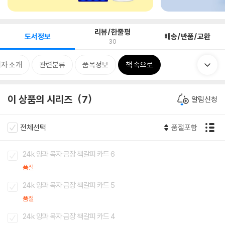
리뷰/한줄평
도서정보
배송/반품/교환
30
자 소개
관련분류
품목정보
책 속으로
이 상품의 시리즈
7
알림신청
전체선택
품절포함
24k 양과 목자 금장 책갈피 카드 6
품절
24k 양과 목자 금장 책갈피 카드 5
품절
24k 양과 목자 금장 책갈피 카드 4