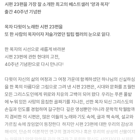
시편 23편을 가장 잘 소개한 최고의 베스트셀러 ‘양과 목자’
출간 40주년 기념판
목자 다윗이 노래한 시편 23편을
또 한 사람의 목자이자 저술가였던 필립 켈러의 눈으로 읽다.
한 목자의 시선으로 새롭게 바라본
시편 23편에 관한 현대의 고전,
40주년 기념판으로 다시 만나다!
다윗이 자신의 삶의 여정과 그 여정 가운데 함께하셨던 하나님의 신실하심
을 한 폭의 아름다운 그림으로 그려 낸 시편 23편은, 시대와 문화를 초월한
모든 그리스도인에게 위로와 치유의 고백이 되어 왔다. 우리는 푸른 풀밭
에 누워 있든 사망의 음침한 골짜기를 지나든, 선한 목자 되신 그리스도의
손길과 인도를 경험하며 갈구한다. 깊은 영성뿐만 아니라 문학적 탁월함까
지 겸비한 이 시편은, 많은 이들의 노래와 기도 속에, 글과 책 속에, 설교와
가르침 속에 끊임없이 등장한다. 하지만 시편 23편에 대한 우리의 감상과
해석이, 단순히 이론적인 연구의 결과이거나 혹은 우리의 상상의 산물이지
는 않을까? 만약 말씀을 깊이 연구하고 목회한 평신도 사역자이자 실제로