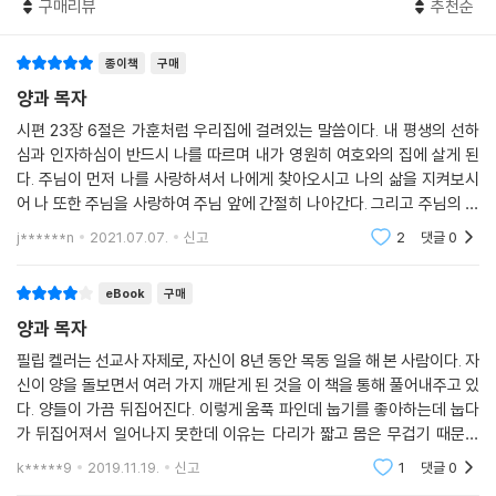
구매리뷰
추천순
--- 본문 중에서
종이책
구매
양과 목자
시편 23장 6절은 가훈처럼 우리집에 걸려있는 말씀이다. 내 평생의 선하
심과 인자하심이 반드시 나를 따르며 내가 영원히 여호와의 집에 살게 된
다. 주님이 먼저 나를 사랑하셔서 나에게 찾아오시고 나의 삶을 지켜보시
어 나 또한 주님을 사랑하여 주님 앞에 간절히 나아간다. 그리고 주님의 선
하심과 인자하심이 나를 통해 다른 사람들에게 전달되기를 바라시며 주님
j******n
2021.07.07.
신고
2
댓글
0
께 되돌아오기를
eBook
구매
양과 목자
필립 켈러는 선교사 자제로, 자신이 8년 동안 목동 일을 해 본 사람이다. 자
신이 양을 돌보면서 여러 가지 깨닫게 된 것을 이 책을 통해 풀어내주고 있
다. 양들이 가끔 뒤집어진다. 이렇게 움푹 파인데 눕기를 좋아하는데 눕다
가 뒤집어져서 일어나지 못한데 이유는 다리가 짧고 몸은 무겁기 때문이
다. 그런 연유로 버둥거리다가 되새김하는 위에 가스가 차갖고 숨이 막혀
k*****9
2019.11.19.
신고
1
댓글
0
죽기도 한다고