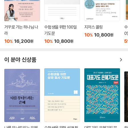
거꾸로 가는 하나님 나
수험생을 위한 100일
지저스 콜링
수
라
기도문
0
10
10,800
%
원
10
16,200
10
10,800
5
%
%
원
원
이 분야 신상품
나를 무너트리는 은혜
수험생을 위한 성경 필
대표기도 은혜기도문
하