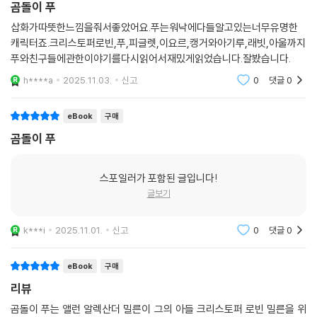
곰돌이 푸
삽화가따뜻한느낌을줘서좋았어요.푸는워낙에다들알고있는너무유명한
캐릭터죠.크리스토퍼로빈,푸,피글렛,이요르,캥거와아기루,래빗,아울까지
푸와친구들에관한이야기를다시읽어서재밌게읽었습니다.잘봤습니다.
h****a
2025.11.03.
신고
0
댓글
0
eBook
구매
곰돌이 푸
스포일러가 포함된 글입니다!
글보기
k***i
2025.11.01.
신고
0
댓글
0
eBook
구매
리뷰
곰돌이 푸는 앨런 알렉산더 밀른이 그의 아들 크리스토퍼 로빈 밀른을 위