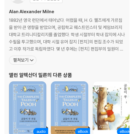
10 잘 가, 나의 친구들
Alan Alexander Milne
1882년 영국 런던에서 태어났다. 어렸을 때, H. G. 웰즈에게 가르침
을 받아 큰 영향을 받았으며, 공립학교 웨스트민스터 및 케임브리지
작품 해설
대학교 트리니티칼리지를 졸업했다. 학생 시절부터 학내 잡지에 시나
작가 연보
수필을 투고했으며, 대학 시절 유머 잡지 [펀치]의 편집 조수가 되었
고 이후 작가로 독립하였다. 몇 년 후에는 [펀치] 편집부의 일원이 되
어 해 학적인 시와 기발한 평론들을 쓰기도 했다. 1913년에 도로시 다
펼쳐보기
핀 드 셀린코트와 결혼한 후, 그의 아들인 크리스토퍼 로빈 밀른이 태
어났다. 제1차 세계대전 후에는 풍자적이고 해학적인 작품을 쓰는 작
앨런 알렉산더 밀른
의 다른 상품
가로 널리 알려졌으며, 이 시기에 인생