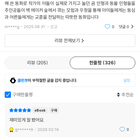
해 쓴 동화로 작가의 아들이 실제로 가지고 놀던 곰 인형과 동물 인형들을
주인공들이 백 에이커 숲에서 겪는 모험과 우정을 통해 아이들에게는 동심
과 어른들에게는 교훈을 전달하는 따뜻한 동화입니다
m****g
2025.08.31.
신고
0
댓글
0
리뷰 전체보기
리뷰
205
한줄평
326
클린봇
이 부적절한 글을 감지 중입니다.
설정
구매한줄평
추천순
eBook
구매
재미있게 잘 봤어요.
g******9
2026.02.16.
0