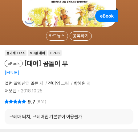
카드뉴스
공유하기
정가제 Free
90일 대여
EPUB
[대여] 곰돌이 푸
eBook
EPUB
앨런 알렉산더 밀른
저
전미영
그림
박혜원
역
더모던
2018.10.25.
9.7
531
크레마 터치, 크레마원 기본뷰어 이용불가