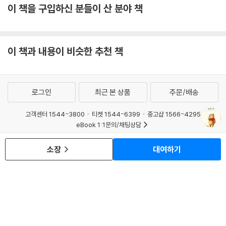
이 책을 구입하신 분들이 산 분야 책
이 책과 내용이 비슷한 추천 책
로그인
최근 본 상품
주문/배송
고객센터 1544-3800
티켓 1544-6399
중고샵 1566-4295
eBook 1:1문의/채팅상담
예스이십사(주) 사업자 정보
소장
대여하기
이용약관
개인정보처리방침
청소년보호정책
PC버전
회사소개
거래처관계자께
도서홍보
광고
Copyright © YES24 Corp. All Rights Reserved.
MATOM5