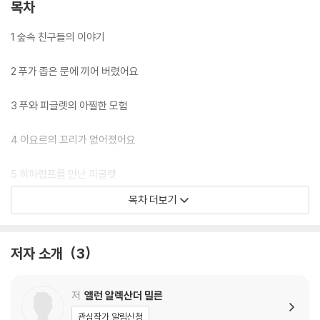
목차
1 숲속 친구들의 이야기
2 푸가 좁은 문에 끼어 버렸어요
3 푸와 피글렛의 아찔한 모험
4 이요르의 꼬리가 없어졌어요
5 히파럼프를 만난 피글렛
목차 더보기
6 이요르, 생일 축하해
7 숲속에 새 친구가 왔어요
저자 소개
3
8 북극 타몸을 떠나는 친구들
저
앨런 알렉산더 밀른
9 피글렛을 도와줘
관심작가 알림신청