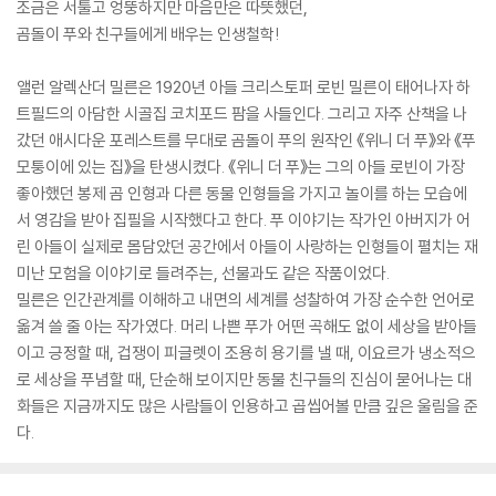
조금은 서툴고 엉뚱하지만 마음만은 따뜻했던,
곰돌이 푸와 친구들에게 배우는 인생철학!
앨런 알렉산더 밀른은 1920년 아들 크리스토퍼 로빈 밀른이 태어나자 하
트필드의 아담한 시골집 코치포드 팜을 사들인다. 그리고 자주 산책을 나
갔던 애시다운 포레스트를 무대로 곰돌이 푸의 원작인 《위니 더 푸》와 《푸
모퉁이에 있는 집》을 탄생시켰다. 《위니 더 푸》는 그의 아들 로빈이 가장
좋아했던 봉제 곰 인형과 다른 동물 인형들을 가지고 놀이를 하는 모습에
서 영감을 받아 집필을 시작했다고 한다. 푸 이야기는 작가인 아버지가 어
린 아들이 실제로 몸담았던 공간에서 아들이 사랑하는 인형들이 펼치는 재
미난 모험을 이야기로 들려주는, 선물과도 같은 작품이었다.
밀른은 인간관계를 이해하고 내면의 세계를 성찰하여 가장 순수한 언어로
옮겨 쓸 줄 아는 작가였다. 머리 나쁜 푸가 어떤 곡해도 없이 세상을 받아들
이고 긍정할 때, 겁쟁이 피글렛이 조용히 용기를 낼 때, 이요르가 냉소적으
로 세상을 푸념할 때, 단순해 보이지만 동물 친구들의 진심이 묻어나는 대
화들은 지금까지도 많은 사람들이 인용하고 곱씹어볼 만큼 깊은 울림을 준
다.