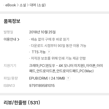
eBook
소설
대여 (소설)
품목정보
발행일
2018년 10월 25일
이용안내
배송 없이 구매 후 바로 읽기
다운로드 시점부터 90일 동안 이용 가능
TTS 가능
저작권 보호를 위해 인쇄 기능 제공 안함
지원기기
크레마,PC(윈도우 - 4K 모니터 미지원),아이폰,아이
패드,안드로이드폰,안드로이드패드,PC(Mac)
파일/용량
EPUB(DRM) | 24.19MB
ISBN13
9791189581015
리뷰/한줄평
531