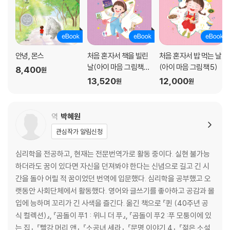
안녕, 몬스
처음 혼자서 책을 빌린
처음 혼자서 밥 먹는 날
날(아이 마음 그림책
(아이 마음 그림책 5)
8,400
원
9)
13,520
12,000
원
원
역
박혜원
관심작가 알림신청
심리학을 전공하고, 현재는 전문번역가로 활동 중이다. 실현 불가능
하더라도 꿈이 있다면 자신을 던져봐야 한다는 신념으로 길고 긴 시
간을 돌아 어릴 적 꿈이었던 번역에 입문했다. 심리학을 공부했고 오
랫동안 사회단체에서 활동했다. 영어와 글쓰기를 좋아하고 공감과 몰
입에 능하며 꼬리가 긴 사색을 즐긴다. 옮긴 책으로 『퀸 (40주년 공
식 컬렉션)』, 『곰돌이 푸1 : 위니 더 푸』, 『곰돌이 푸2 :푸 모퉁이에 있
는 집』, 『빨강 머리 앤』, 『소공녀 세라』, 『문명 이야기 4』, 『젊은 소설