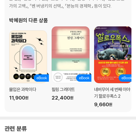
가의 고백』, 『벤 버냉키의 선택』, 『본능의 경제학』 등이 있다.
박혜원
의 다른 상품
몰입은 과학이다
필링 그레이트
네버무어 세 번째 이야
기 할로우폭스 2
11,900
22,400
원
원
9,660
원
관련 분류