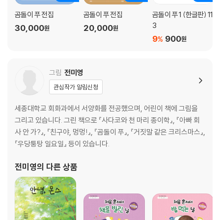
곰돌이 푸 전집
곰돌이 푸 전집
곰돌이 푸 1 (한글판) 11
3
30,000
20,000
원
원
9
900
%
원
그림
전미영
관심작가 알림신청
세종대학교 회화과에서 서양화를 전공했으며, 어린이 책에 그림을
그리고 있습니다. 그린 책으로 『사다코와 천 마리 종이학』, 『아빠 회
사 안 가?』, 『친구야, 멍멍!』, 『곰돌이 푸』, 『거짓말 같은 크리스마스』,
『우당퉁탕 일요일』 등이 있습니다.
전미영
의 다른 상품