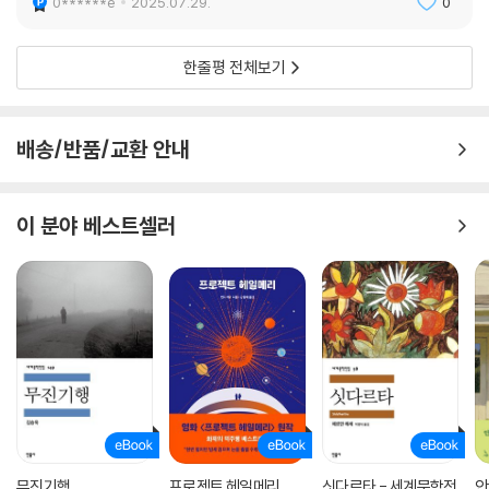
0******e
2025.07.29.
0
한줄평 전체보기
배송/반품/교환 안내
이 분야 베스트셀러
무진기행
프로젝트 헤일메리
싯다르타 - 세계문학전
안