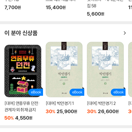
집 58
7,700
15,400
1
원
원
5,600
원
이 분야 신상품
[대여] 연중무휴 던전:
[대여] 박안경기 1
[대여] 박안경기 2
[
관계자 외 취재 금지
30
25,900
30
26,600
3
%
%
원
원
50
4,550
%
원