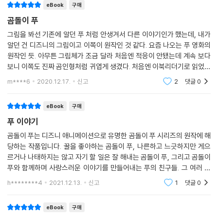
eBook
구매
곰돌이 푸
그림을 봐선 기존에 알던 푸 처럼 안생겨서 다른 이야기인가 했는데, 내가
알던 건 디즈니의 그림이고 이쪽이 원작인 것 같다. 요즘 나오는 푸 영화의
원작인 듯. 아무튼 그림체가 조금 달라 처음엔 적응이 안됐는데 계속 보다
보니 이쪽도 진짜 곰인형처럼 귀엽게 생겼다. 처음엔 이북리더기로 읽었는
데 리더기는 흑백이라 예쁜 일러스트를 즐기기엔 적합하지 않은 것 같다.
m****6
2020.12.17.
신고
2
댓글
0
동화라서 내
eBook
구매
푸 이야기
곰돌이 푸는 디즈니 애니메이션으로 유명한 곰돌이 푸 시리즈의 원작에 해
당하는 작품입니다. 꿀을 좋아하는 곰돌이 푸, 나른하고 느긋하지만 게으
르거나 나태하지는 않고 자기 할 일은 잘 해내는 곰돌이 푸, 그리고 곰돌이
푸와 함께하며 사랑스러운 이야기를 만들어내는 푸의 친구들. 그 여러 캐
릭터와 함께, 보는 것만으로도 마음이 푸근해지는 듯한 따스한 스토리가
h********4
2021.12.13.
신고
1
댓글
0
삽화와 함께 전개
eBook
구매