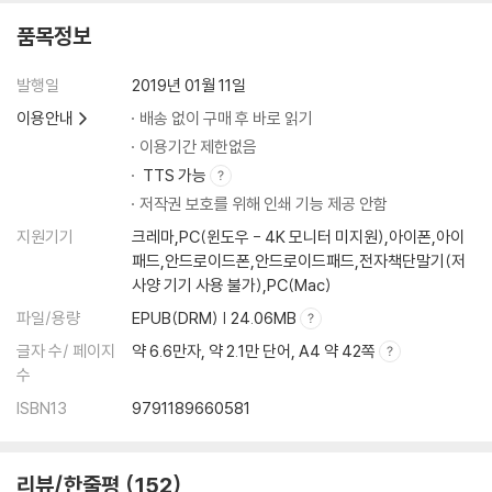
품목정보
발행일
2019년 01월 11일
이용안내
배송 없이 구매 후 바로 읽기
이용기간 제한없음
TTS 가능
저작권 보호를 위해 인쇄 기능 제공 안함
지원기기
크레마,PC(윈도우 - 4K 모니터 미지원),아이폰,아이
패드,안드로이드폰,안드로이드패드,전자책단말기(저
사양 기기 사용 불가),PC(Mac)
파일/용량
EPUB(DRM) | 24.06MB
글자 수/ 페이지
약 6.6만자, 약 2.1만 단어, A4 약 42쪽
수
ISBN13
9791189660581
리뷰/한줄평
152