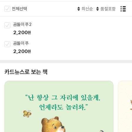
전체선택
최신순
품절포함
곰돌이 푸 2
2,200
원
곰돌이 푸
2,200
원
카드뉴스로 보는 책