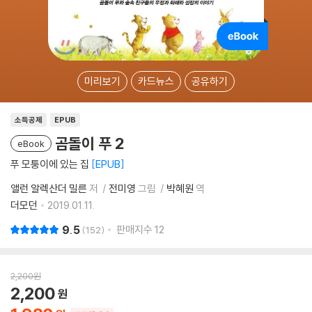
미리보기
카드뉴스
공유하기
소득공제
EPUB
곰돌이 푸 2
eBook
푸 모퉁이에 있는 집
EPUB
앨런 알렉산더 밀른
저
전미영
그림
박혜원
역
더모던
2019.01.11.
9.5
판매지수
12
152
2,200
원
2,200