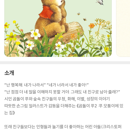
소개
“난 행복해. 내가 나라서” “네가 너라서 네가 좋아!”
“난 점점 더 네 말을 이해하지 못할 거야. 그래도 내 친구로 남아 줄래?”
시인 곰돌이 푸와 숲속 친구들의 우정, 화해, 이별, 성장의 이야기
따듯한 손그림 일러스트가 감동을 더해주는 《곰돌이 푸2 :푸 모퉁이에 있
는 집》
또래 친구들보다는 인형들과 놀기를 더 좋아하는 어린 아들(크리스토퍼