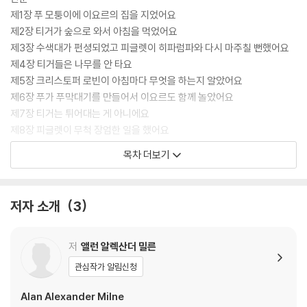
자신의 단점에 대해 좌절하지 않고 씩씩하게 고치려고 노력하고, 친구의
제1장 푸 모퉁이에 이요르의 집을 지었어요
단점은 무안하지 않게 도와주고 위로하려는 모습에서 ‘용기’가 무엇인지,
제2장 티거가 숲으로 와서 아침을 먹었어요
‘우정’이 무엇인지 되돌아보게 된다. 또한 크리스토퍼 로빈이 공부로 바빠
제3장 수색대가 펀셩되었고 피글렛이 히파럼파와 다시 마주칠 뻔했어요
져 더 이상 가장 좋아하는 일(아무것도 하지 않는 것)을 못하는 속상함을
제4장 티거들은 나무를 안 타요
말하지만 푸는 달라진 친구의 언어가 어렵고 서운해지는 상황은, 자라며
제5장 크리스토퍼 로빈이 아침마다 무엇을 하는지 알았어요
자연스럽게 ‘어른의 세상’으로 건너온 우리에게 ‘(잊었던, 그러나 착하고
제6장 푸가 푸막대기를 만들어서 이요르도 함께 놀았어요
다정했던) 어린 시절의 세상’과의 균형을 생각해보게 한다.
제7장 티거는 튀어대는 게 아니에요
제8장 피글렛이 무척 장엄한 일을 했어요
제9장 이요르가 우알처소를 발견해서 아울이 이사했어요
목차 더보기
제10장 크리스토퍼 로빈과 푸를 마법의 장소로 보내주었어요
“으르르릉 어푸푸푸 푸치키치키치키츠” 새 친구 티거의 한바탕 소동에
“크리스토퍼 로빈이 떠난대” 가장 사랑하는 친구와의 이별까지!
작품 해설
저자 소개
3
대체 숲속 마을에 무슨 일이 일어나고 있는 거야?
작가 연보
시인 곰돌이 푸는 숲속의 햇살과 바람의 속삭임을 들으며 노랫말을 흥얼거
저
앨런 알렉산더 밀른
리는 일이 더 많아졌다. 친구를 생각하는 예쁜 마음은 여전해서, 따듯한 봄
관심작가 알림신청
날에는 피글렛의 용기를 칭찬해줄 7절짜리 노래가 떠올랐고, 눈 오는 겨울
날에는 푸를 ‘머리 나쁜 곰’이라고 부르는 이요르가 걱정되어 안부를 물으
Alan Alexander Milne