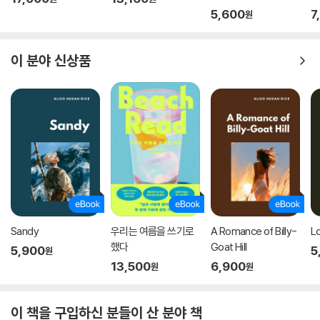
5,600
7
원
이 분야 신상품
Sandy
우리는 여름을 쓰기로
A Romance of Billy-
L
했다
Goat Hill
5,900
5
원
13,500
6,900
원
원
이 책을 구입하신 분들이 산 분야 책