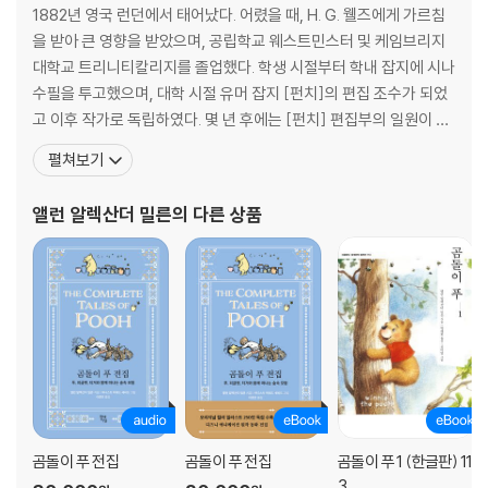
러 찾아갔다. 물론 친구들의 꿀과 음식을 탐내는 버릇도 여전했고…….
1882년 영국 런던에서 태어났다. 어렸을 때, H. G. 웰즈에게 가르침
그러던 어느 날 한밤중에 호랑이 티거가 나타났다. 티거는 아기였지만 덩
을 받아 큰 영향을 받았으며, 공립학교 웨스트민스터 및 케임브리지
치가 크고 소리도 크고 동작도 빨라서 숲속 친구들을 불안하게 만들었다.
대학교 트리니티칼리지를 졸업했다. 학생 시절부터 학내 잡지에 시나
소심한 돼지 피글렛은 엉덩방아를 찧으며 피해 다녔고, 우울한 당나귀 이
수필을 투고했으며, 대학 시절 유머 잡지 [펀치]의 편집 조수가 되었
요르는 강에 풍덩 빠져버렸고, 아기 캥거루 루는 높은 소나무에서 뛰어내
고 이후 작가로 독립하였다. 몇 년 후에는 [펀치] 편집부의 일원이 되
려야 했고, 영리한 토끼 래빗마저 안개에 갇혀 길을 잃고 헤매게 되었다.
어 해 학적인 시와 기발한 평론들을 쓰기도 했다. 1913년에 도로시 다
펼쳐보기
“안 되겠다. 크리스토퍼 로빈에게 물어보자” 결국 숲속 친구들은 세상에서
핀 드 셀린코트와 결혼한 후, 그의 아들인 크리스토퍼 로빈 밀른이 태
가장 신뢰하는 친구에게 상의하러 찾아갔는데, 세상에, 그가 없다! 문앞에
어났다. 제1차 세계대전 후에는 풍자적이고 해학적인 작품을 쓰는 작
앨런 알렉산더 밀른
의 다른 상품
는 ‘바뿜, 고돔’이라는 의문의 쪽지만 붙어 있다. “고돔이 누구지? 또 새로
가로 널리 알려졌으며, 이 시기에 인생
운 친구가 온 거야?” 숲 전체가 수군거리는데, 더 놀랍게도 크리스토퍼 로
빈이 영영 떠나버릴 거라는 소문마저 돌기 시작한다. 여유롭고 평화롭던
숲속 마을에, 대체 무슨 일이 일어나고 있는 걸까?
곰돌이 푸 전집
곰돌이 푸 전집
곰돌이 푸 1 (한글판) 11
3