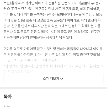
로빈)을 위해서 작가인 아버지가 선물처럼 만든 이야기, 《곰돌이 푸(총2
권)》. 조금씩 단점 있는 친구들이 만나 서로 친구가 되고, 함께 탐험하고,
머리를 맞대서 위기를 극복하는 신나는 모험담이다. 《곰돌이 푸2 :푸 모퉁
이에 있는 집》은 한층 더 성장한 숲속 친구들의 이야기로, 나와 완전히 다
른 새 친구를 만나서 다투지만 결국 있는 그대로 인정하고 화해하는 마음,
공부나 학교 등으로 점점 함께하는 시간이 줄고 생각이 달라지는 친구가
서운하지만 담담히 받아들이는 상황까지 담겨 있다.
귀여운 외모로 아장아장 걷고 느릿느릿 말하는 동물들이 나오니까 아이들
은 당연히 좋아하지만, 읽다 보면 바쁜 일상에 치여 ‘정말 중요한 것들’을
다 잊고 지내던 어른들이 더 크게 감동한다.
“난 행복해, 널 만나서/ 난 행복해, 내가 나라서/ 내가 혹은 네가 뭘 하든 그
런 건 중요하지 않아.”
“난 아무것도 안 하는 게 좋아. 계속 걸으면서, 들리지 않는 것들에 귀 기울
소개 더보기
이고, 애쓰지 않는 거.”
“숲이 자꾸 말을 걸어. 그 소리를 듣다가 내가 자꾸만 어디로 가. 내가 어디
있는지 찾아봐야겠어.”
목차
이런 친구를 ‘넌 머리가 나빠’, ‘너무 게을러’, ‘산만하잖아. 제발 집중해’라며
한심해할 수 있을까?
반문