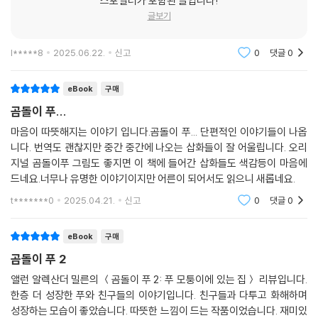
스포일러가 포함된 글입니다!
글보기
l*****8
2025.06.22.
신고
0
댓글
0
eBook
구매
곰돌이 푸...
마음이 따뜻해지는 이야기 입니다.곰돌이 푸... 단편적인 이야기들이 나옵
니다. 번역도 괜찮지만 중간 중간에 나오는 삽화들이 잘 어울립니다. 오리
지널 곰돌이푸 그림도 좋지면 이 책에 들어간 삽화들도 색감등이 마음에
드네요.너무나 유명한 이야기이지만 어른이 되어서도 읽으니 새롭네요.
t*******0
2025.04.21.
신고
0
댓글
0
eBook
구매
곰돌이 푸 2
앨런 알렉산더 밀른의 ＜곰돌이 푸 2: 푸 모퉁이에 있는 집＞ 리뷰입니다.
한층 더 성장한 푸와 친구들의 이야기입니다. 친구들과 다투고 화해하며
성장하는 모습이 좋았습니다. 따뜻한 느낌이 드는 작품이었습니다. 재미있