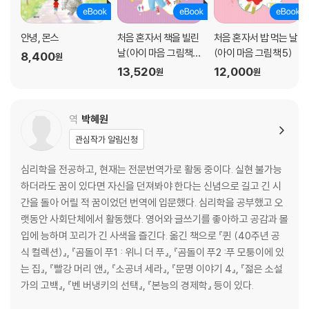
안녕, 몬스
처음 혼자서 책을 빌린
처음 혼자서 밥 먹는 날
날(아이 마음 그림책
(아이 마음 그림책 5)
8,400
원
9)
13,520
12,000
원
원
역
박혜원
관심작가 알림신청
심리학을 전공하고, 현재는 전문번역가로 활동 중이다. 실현 불가능
하더라도 꿈이 있다면 자신을 던져봐야 한다는 신념으로 길고 긴 시
간을 돌아 어릴 적 꿈이었던 번역에 입문했다. 심리학을 공부했고 오
랫동안 사회단체에서 활동했다. 영어와 글쓰기를 좋아하고 공감과 몰
입에 능하며 꼬리가 긴 사색을 즐긴다. 옮긴 책으로 『퀸 (40주년 공
식 컬렉션)』, 『곰돌이 푸1 : 위니 더 푸』, 『곰돌이 푸2 :푸 모퉁이에 있
는 집』, 『빨강 머리 앤』, 『소공녀 세라』, 『문명 이야기 4』, 『젊은 소설
가의 고백』, 『벤 버냉키의 선택』, 『본능의 경제학』 등이 있다.