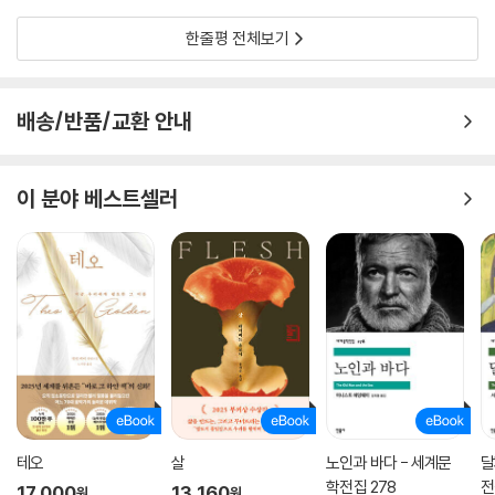
한줄평 전체보기
배송/반품/교환 안내
이 분야 베스트셀러
테오
살
노인과 바다 - 세계문
달
학전집 278
전
17,000
13,160
원
원