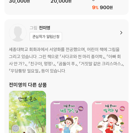
30,000
20,000
원
원
9
900
%
원
그림
전미영
관심작가 알림신청
세종대학교 회화과에서 서양화를 전공했으며, 어린이 책에 그림을
그리고 있습니다. 그린 책으로 『사다코와 천 마리 종이학』, 『아빠 회
사 안 가?』, 『친구야, 멍멍!』, 『곰돌이 푸』, 『거짓말 같은 크리스마스』,
『우당퉁탕 일요일』 등이 있습니다.
전미영
의 다른 상품