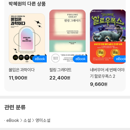
박혜원
의 다른 상품
몰입은 과학이다
필링 그레이트
네버무어 세 번째 이야
기 할로우폭스 2
11,900
22,400
원
원
9,660
원
관련 분류
eBook
소설
영미소설