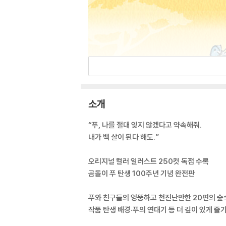
소개
“푸, 나를 절대 잊지 않겠다고 약속해줘.
내가 백 살이 된다 해도.”
오리지널 컬러 일러스트 250컷 독점 수록
곰돌이 푸 탄생 100주년 기념 완전판
푸와 친구들의 엉뚱하고 천진난만한 20편의 숲
작품 탄생 배경·푸의 연대기 등 더 깊이 있게 즐