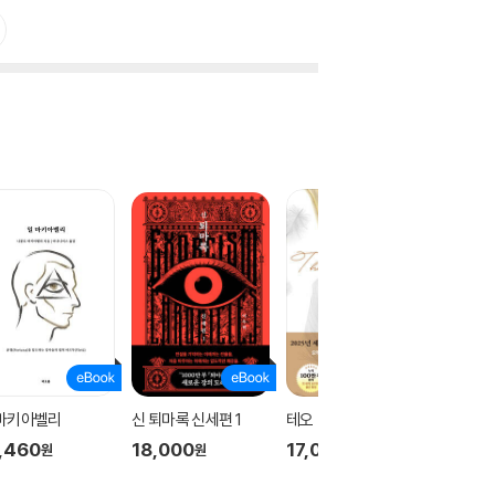
 마키아벨리
신 퇴마록 신세편 1
테오
신 퇴마록
,460
18,000
17,000
18,00
원
원
원