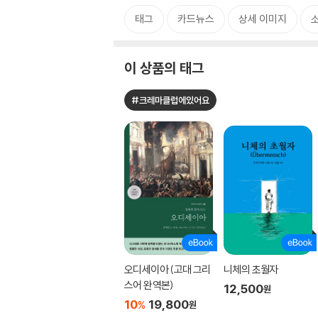
태그
카드뉴스
상세 이미지
이 상품의 태그
#크레마클럽에있어요
오디세이아 (고대 그리
니체의 초월자
스어 완역본)
12,500
원
10
19,800
%
원