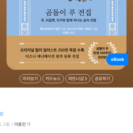
미리보기
카드뉴스
파트너샵
공유하기
B
드
그림
이종인
역