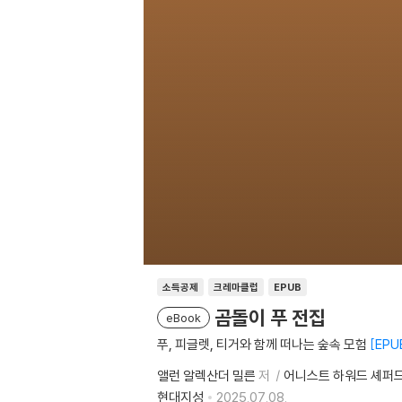
소득공제
크레마클럽
EPUB
곰돌이 푸 전집
eBook
푸, 피글렛, 티거와 함께 떠나는 숲속 모험
EPU
앨런 알렉산더 밀른
저
어니스트 하워드 셰퍼
현대지성
2025.07.08.