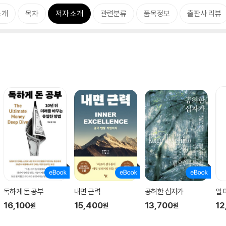
소개
목차
저자 소개
관련분류
품목정보
출판사 리뷰
독하게 돈 공부
내면 근력
공허한 십자가
일
16,100
15,400
13,700
12
원
원
원