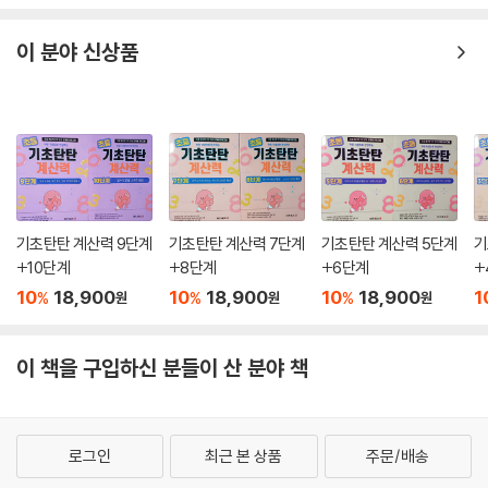
이 분야 신상품
기초탄탄 계산력 9단계
기초탄탄 계산력 7단계
기초탄탄 계산력 5단계
기
+10단계
+8단계
+6단계
+
10
18,900
10
18,900
10
18,900
1
%
%
%
원
원
원
이 책을 구입하신 분들이 산 분야 책
로그인
최근 본 상품
주문/배송