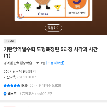
공유하기
소득공제
기탄영역별수학 도형측정편 5과정 시각과 시간
(1)
영역별 반복집중학습 프로그램
초등저학년
(주)기탄교육 편집팀
저
기탄교육
2019.01.07.
9.9
판매지수
5,826
90
베스트
초등참고서 top100 2주