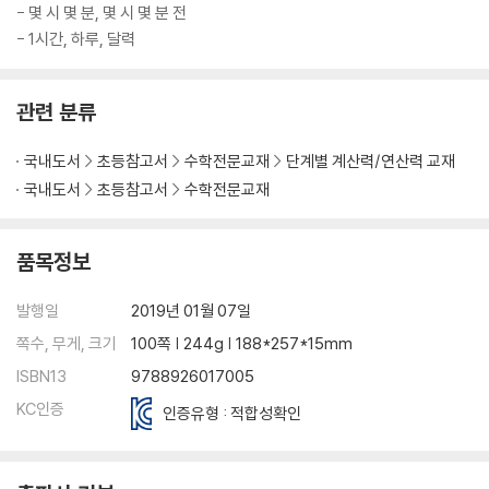
- 몇 시 몇 분, 몇 시 몇 분 전
- 1시간, 하루, 달력
관련 분류
국내도서
초등참고서
수학전문교재
단계별 계산력/연산력 교재
국내도서
초등참고서
수학전문교재
품목정보
발행일
2019년 01월 07일
쪽수, 무게, 크기
100쪽 | 244g | 188*257*15mm
ISBN13
9788926017005
KC인증
인증유형 : 적합성확인