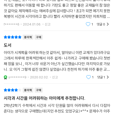
하기도 편해서 이동할 때 합니다 기탄도 좋고 정말 좋은 교재들이 참 많은
것 같아요 제작해주시는 애써주심에 감사합니다 ! 초2가 되면 예기치 못한
복병이 시간과 시각이라고 합니다 빨리 시작하면 좋았겠지만 저희처럼 천
천히 기다려 주는 것도 좋은 것 같아요 결국에는 다 하게 되더라구요 스스
f*******6
2024.01.06.
신고
1
댓글
0
로 푸는 날이
종이책
구매
도서
아이가 시계쪽을 어려워 하는것 같아서, 알아보니 이런 교재가 있더라구요
그래서 하루에 한쪽씩만해서 아주 쉽게- 나가려고 구매해 봤습니다.첫번
째 장을 보니 , 이거 너무 쉬운거 아닌가 싶긴했습니다만..마지막으로 가보
니.. 오 이거 그렇게 쉽진 않겠다 싶었습니다.천천히 하기에 아주 좋은 교재
이고. 아주 구매를 잘 했다 싶습니다.아이와 즐겁게 한쪽씩 나가기 손쉬운
s********9
2020.02.02.
신고
1
댓글
1
책인것같아요~
종이책
구매
시각과 시간을 어려워하는 아이에게 추천합니다.
2학년2학기 수학에서 시간과 시각 단원을 많이 어려워해서 다시 다잡아
준다는 생각으로 구매했는데(지인 추천도 있었구요)*^^* 문제수가 아주