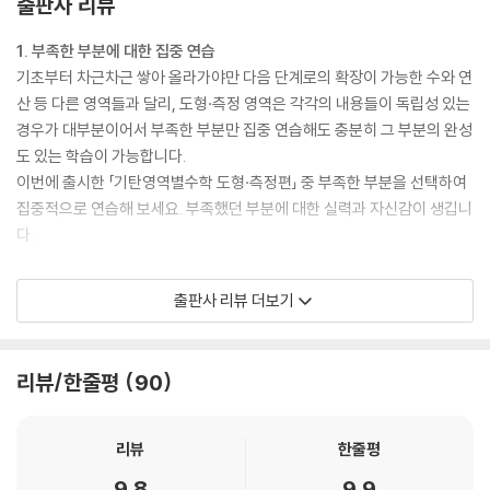
출판사 리뷰
1. 부족한 부분에 대한 집중 연습
기초부터 차근차근 쌓아 올라가야만 다음 단계로의 확장이 가능한 수와 연
산 등 다른 영역들과 달리, 도형·측정 영역은 각각의 내용들이 독립성 있는
경우가 대부분이어서 부족한 부분만 집중 연습해도 충분히 그 부분의 완성
도 있는 학습이 가능합니다.
이번에 출시한 「기탄영역별수학 도형·측정편」 중 부족한 부분을 선택하여
집중적으로 연습해 보세요. 부족했던 부분에 대한 실력과 자신감이 생깁니
다.
2. 학습 부담 없는 적은 분량
출판사 리뷰 더보기
부족한 부분을 선택해서 집중 연습하려고 할 때, 무조건 문제 수가 많은 것
보다 학습의 흥미도를 떨어뜨리지 않는 범위 내에서 필요한 만큼 충분한
양일 때 학습효과가 가장 좋습니다.
리뷰/한줄평
90
「기탄영역별수학 도형·측정편」은 다루어야 할 내용을 세분화하고, 한 가지
내용에 대한 학습량도 권당 80쪽, 쪽당 문제 수도 3~8문제 정도로 여유
있게 배치하여 학습 부담을 줄이고 학습 효과는 높였으므로 아이들이 부담
리뷰
한줄평
없이 재미있게 학습할 수 있습니다.
9.8
9.9