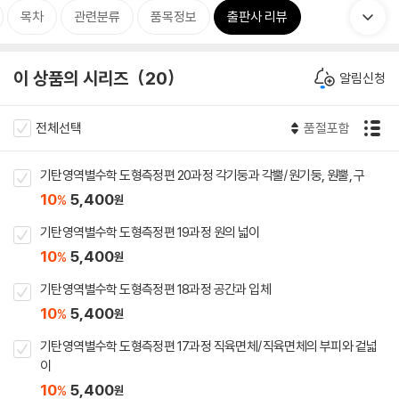
목차
관련분류
품목정보
출판사 리뷰
이 상품의 시리즈
20
알림신청
전체선택
품절포함
기탄영역별수학 도형측정편 20과정 각기둥과 각뿔/원기둥, 원뿔, 구
10
5,400
%
원
기탄영역별수학 도형측정편 19과정 원의 넓이
10
5,400
%
원
기탄영역별수학 도형측정편 18과정 공간과 입체
10
5,400
%
원
기탄영역별수학 도형측정편 17과정 직육면체/직육면체의 부피와 겉넓
이
10
5,400
%
원