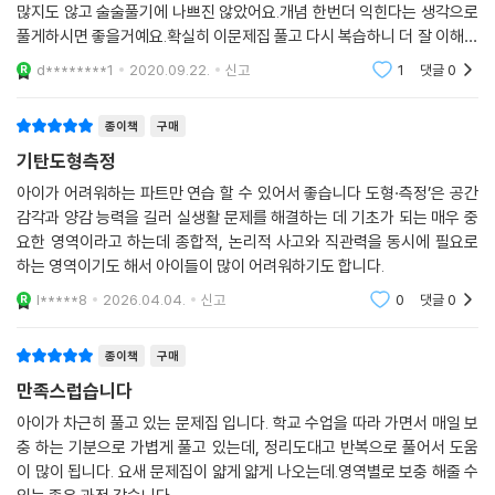
많지도 않고 술술풀기에 나쁘진 않았어요.개념 한번더 익힌다는 생각으로
풀게하시면 좋을거예요.확실히 이문제집 풀고 다시 복습하니 더 잘 이해하
는 것 같았어요.시각과 시간 단원으로 어려움을 느끼는 아이들에게 추천합
d********1
2020.09.22.
신고
1
댓글
0
니다.
종이책
구매
기탄도형측정
아이가 어려워하는 파트만 연습 할 수 있어서 좋습니다 도형·측정’은 공간
감각과 양감 능력을 길러 실생활 문제를 해결하는 데 기초가 되는 매우 중
요한 영역이라고 하는데 종합적, 논리적 사고와 직관력을 동시에 필요로
하는 영역이기도 해서 아이들이 많이 어려워하기도 합니다.
l*****8
2026.04.04.
신고
0
댓글
0
종이책
구매
만족스럽습니다
아이가 차근히 풀고 있는 문제집 입니다. 학교 수업을 따라 가면서 매일 보
충 하는 기분으로 가볍게 풀고 있는데, 정리도대고 반복으로 풀어서 도움
이 많이 됩니다. 요새 문제집이 얇게 얇게 나오는데.영역별로 보충 해줄 수