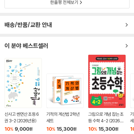
한줄평 전체보기
배송/반품/교환 안내
이 분야 베스트셀러
신사고 쎈연산 초등 6
기적의 계산법 2학년
그림으로 개념 잡는 초
기
권 3-2 (2026년용)
세트
등 수학 4-2 (2026년
세
용)
10
9,000
10
15,300
10
15,300
1
%
%
%
원
원
원