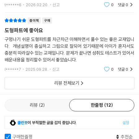
반복해 풀며 계산력을 다질 수 있어 좋았어요. 입체도형 학습의 기초를 탄
t******6
2026.02.20.
신고
0
댓글
0
탄히 세워주는 교
종이책
구매
도형파트에 좋아요
구멍나기 쉬운 도형파트를 차근차근 이해하면서 풀수 있는 좋은 교재입니
다. 개념설명이 충실하고 그림으로 잘되어 있기때문에 아이가 혼자서도
충분히 따라갈수 있는 교재입니다. 문제가 끝나면 성취도 테스트가 있어서
배운내용을 정리할수 있어서 좋았습니다.
l******7
2025.09.28.
신고
0
댓글
0
리뷰 전체보기
리뷰
2
한줄평
12
클린봇
이 부적절한 글을 감지 중입니다.
설정
구매한줄평
추천순