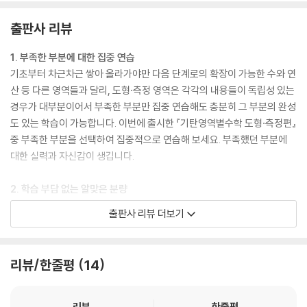
출판사 리뷰
1. 부족한 부분에 대한 집중 연습
기초부터 차근차근 쌓아 올라가야만 다음 단계로의 확장이 가능한 수와 연
산 등 다른 영역들과 달리, 도형·측정 영역은 각각의 내용들이 독립성 있는
경우가 대부분이어서 부족한 부분만 집중 연습해도 충분히 그 부분의 완성
도 있는 학습이 가능합니다. 이번에 출시한 『기탄영역별수학 도형·측정편』
중 부족한 부분을 선택하여 집중적으로 연습해 보세요. 부족했던 부분에
대한 실력과 자신감이 생깁니다.
2. 학습 부담 없는 알맞은 분량
부족한 부분을 선택해서 집중 연습하려고 할 때, 무조건 문제 수가 많은 것
출판사 리뷰 더보기
보다 학습의 흥미도를 떨어뜨리지 않는 범위 내에서 필요한 만큼 충분한
양일 때 학습효과가 가장 좋습니다. 『기탄영역별수학 도형·측정편』은 다루
어야 할 내용을 세분화하고, 한 가지 내용에 대한 학습량도 권당 80쪽, 쪽
리뷰/한줄평
14
당 문제 수도 3~8문제 정도로 여유 있게 배치하여 학습 부담을 줄이고 학
습 효과는 높였으므로 아이들이 부담 없이 재미있게 학습할 수 있습니다.
리뷰
한줄평