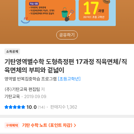
공유하기
소득공제
기탄영역별수학 도형측정편 17과정 직육면체/직
육면체의 부피와 겉넓이
영역별 반복집중학습 프로그램
초등고학년
(주)기탄교육 편집팀
저
기탄교육
2019.09.09.
10.0
판매지수
1,362
14
기탄 수학 노트 (포인트 차감)
구매혜택