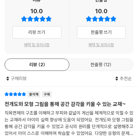
『기탄영역별수학 도형·측정편』은 '본 학습 - 성취도 테스트 - 정답과 풀
10.0
10.0
이'로 구성되어 있다. 본 학습에서는 제목을 통해 이번 차시에서 학습해야
할 내용이 무엇인지 짚어 보고, 그것을 익히기 위한 최적화된 연습문제를
반복해서 집중적으로 풀어 볼 수 있다. 성취도 테스트는 본문에서 집중 연
리뷰 쓰기
한줄평 쓰기
습한 내용을 최종적으로 한번 더 확인해 보는 문제들로 구성되어 있다. 성
취도 테스트를 풀어본 후, 결과표에 내가 맞은 문제인지 틀린 문제인지 체
혜택 및 유의사항
혜택 및 유의사항
크를 해가며 각각의 문항을 통해 성취해랴 할 학습목표와 학습내용을 짚어
보고, 성취된 부분과 부족한 부분이 무엇인지 확인한다. 마지막으로 정답
리뷰
2
한줄평
12
과 풀이에서 차시별 정답 확인 후 제시된 풀이를 통해 올바른 문제 풀이 방
법을 확인하도록 하였다.
구매리뷰
추천순
종이책
구매
전개도와 모형 그림을 통해 공간 감각을 키울 수 있는 교재~
직육면체의 구조를 이해하고 부피와 겉넓이 계산을 체계적으로 익힐 수 있
는 교재라서 아이의 실력 향상에 도움이 되었어요. 전개도와 모형 그림을
통해 공간 감각을 키울 수 있었고 공식의 원리를 단계적으로 설명해주고
있어서 아이 스스로 이해하며 학습할 수 있었어요. 다양한 유형의 문제를