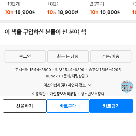
+10단계
+8단계
년 2학기
+
10
18,900
10
18,900
10
10,800
1
%
%
%
원
원
원
이 책을 구입하신 분들이 산 분야 책
로그인
최근 본 상품
주문/배송
고객센터 1544-3800
티켓 1544-6399
중고샵 1566-4295
eBook 1:1문의/채팅상담
예스이십사(주) 사업자 정보
이용약관
개인정보처리방침
청소년보호정책
PC버전
회사소개
거래처관계자께
선물하기
바로구매
카트담기
도서홍보
광고
Copyright © YES24 Corp. All Rights Reserved.
MATOM6