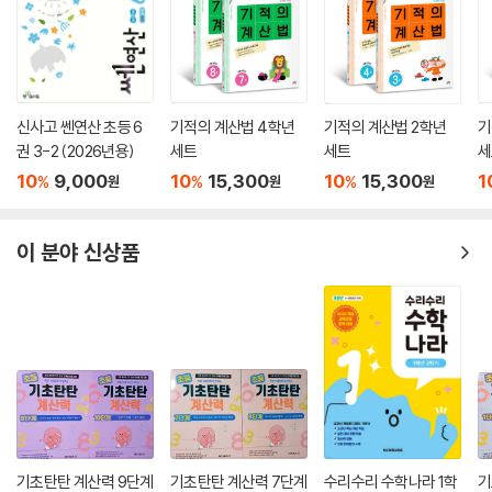
신사고 쎈연산 초등 6
기적의 계산법 4학년
기적의 계산법 2학년
기
권 3-2 (2026년용)
세트
세트
세
10
9,000
10
15,300
10
15,300
1
%
%
%
원
원
원
이 분야 신상품
기초탄탄 계산력 9단계
기초탄탄 계산력 7단계
수리수리 수학나라 1학
기