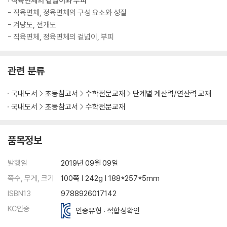
· 직육면체의 겉넓이와 부피
- 직육면체, 정육면체의 구성 요소와 성질
- 겨냥도, 전개도
- 직육면체, 정육면체의 겉넓이, 부피
관련 분류
국내도서
초등참고서
수학전문교재
단계별 계산력/연산력 교재
국내도서
초등참고서
수학전문교재
품목정보
발행일
2019년 09월 09일
쪽수, 무게, 크기
100쪽 | 242g | 188*257*5mm
ISBN13
9788926017142
KC인증
인증유형 : 적합성확인