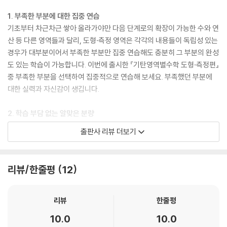
1. 부족한 부분에 대한 집중 연습
기초부터 차근차근 쌓아 올라가야만 다음 단계로의 확장이 가능한 수와 연
산 등 다른 영역들과 달리, 도형·측정 영역은 각각의 내용들이 독립성 있는
경우가 대부분이어서 부족한 부분만 집중 연습해도 충분히 그 부분의 완성
도 있는 학습이 가능합니다. 이번에 출시한 『기탄영역별수학 도형·측정편』
중 부족한 부분을 선택하여 집중적으로 연습해 보세요. 부족했던 부분에
대한 실력과 자신감이 생깁니다.
2. 학습 부담 없는 알맞은 분량
부족한 부분을 선택해서 집중 연습하려고 할 때, 무조건 문제 수가 많은 것
출판사 리뷰 더보기
보다 학습의 흥미도를 떨어뜨리지 않는 범위 내에서 필요한 만큼 충분한
양일 때 학습효과가 가장 좋습니다. 『기탄영역별수학 도형·측정편』은 다루
어야 할 내용을 세분화하고, 한 가지 내용에 대한 학습량도 권당 80쪽, 쪽
리뷰/한줄평
12
당 문제 수도 3~8문제 정도로 여유 있게 배치하여 학습 부담을 줄이고 학
습 효과는 높였으므로 아이들이 부담 없이 재미있게 학습할 수 있습니다.
리뷰
한줄평
『기탄영역별수학 도형·측정편』은 '본 학습 - 성취도 테스트 - 정답과 풀
10.0
10.0
이'로 구성되어 있다. 본 학습에서는 제목을 통해 이번 차시에서 학습해야