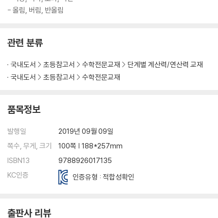
- 올림, 버림, 반올림
관련 분류
국내도서
초등참고서
수학전문교재
단계별 계산력/연산력 교재
국내도서
초등참고서
수학전문교재
품목정보
발행일
2019년 09월 09일
쪽수, 무게, 크기
100쪽 | 188*257mm
ISBN13
9788926017135
KC인증
인증유형 : 적합성확인
출판사 리뷰