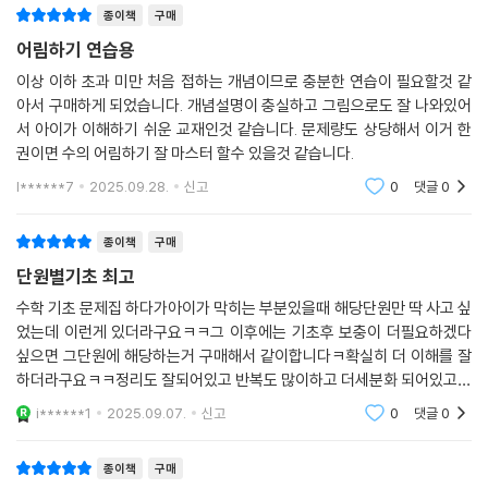
종이책
구매
어림하기 연습용
이상 이하 초과 미만 처음 접하는 개념이므로 충분한 연습이 필요할것 같
아서 구매하게 되었습니다. 개념설명이 충실하고 그림으로도 잘 나와있어
서 아이가 이해하기 쉬운 교재인것 같습니다. 문제량도 상당해서 이거 한
권이면 수의 어림하기 잘 마스터 할수 있을것 같습니다.
l******7
2025.09.28.
신고
0
댓글
0
종이책
구매
단원별기초 최고
수학 기초 문제집 하다가아이가 막히는 부분있을때 해당단원만 딱 사고 싶
었는데 이런게 있더라구요ㅋㅋ그 이후에는 기초후 보충이 더필요하겠다
싶으면 그단원에 해당하는거 구매해서 같이합니다ㅋ확실히 더 이해를 잘
하더라구요ㅋㅋ정리도 잘되어있고 반복도 많이하고 더세분화 되어있고ㅋ
좋아요
i******1
2025.09.07.
신고
0
댓글
0
종이책
구매