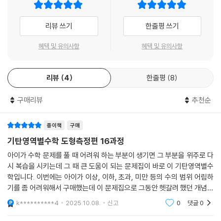
할 내용이 무엇인지 짚어 보고, 그것을 익히기 위한 최적화된 연습문제를
반복해서 집중적으로 풀어 볼 수 있다. 성취도 테스트는 본문에서 집중 연
리뷰 쓰기
한줄평 쓰기
습한 내용을 최종적으로 한번 더 확인해 보는 문제들로 구성되어 있다. 성
취도 테스트를 풀어본 후, 결과표에 내가 맞은 문제인지 틀린 문제인지 체
혜택 및 유의사항
혜택 및 유의사항
크를 해가며 각각의 문항을 통해 성취해랴 할 학습목표와 학습내용을 짚어
보고, 성취된 부분과 부족한 부분이 무엇인지 확인한다. 마지막으로 정답
리뷰
4
한줄평
8
과 풀이에서 차시별 정답 확인 후 제시된 풀이를 통해 올바른 문제 풀이 방
법을 확인하도록 하였다.
구매리뷰
추천순
종이책
구매
기탄영역별수학 도형측정편 16과정
아이가 수학 문제를 풀 때 어려워 하는 부분이 생기면 그 부분을 위주로 다
시 복습을 시키는데 그 때 큰 도움이 되는 문제집이 바로 이 기탄영역별수
학입니다. 이번에는 아이가 이상, 이하, 초과, 미만 등의 수의 범위 어림하
기를 좀 어려워해서 구매했는데 이 문제집으로 그동안 헷갈려 했던 개념들
을 잡아가는데 많은 도움이 되었습니다.
k**********4
2025.10.08.
신고
0
댓글
0