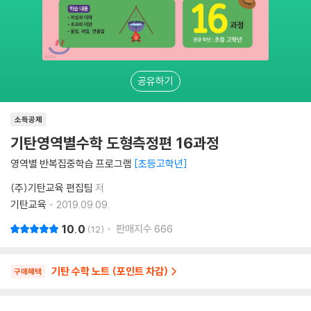
공유하기
소득공제
기탄영역별수학 도형측정편 16과정
영역별 반복집중학습 프로그램
초등고학년
(주)기탄교육 편집팀
저
기탄교육
2019.09.09.
10.0
판매지수
666
12
기탄 수학 노트 (포인트 차감)
구매혜택