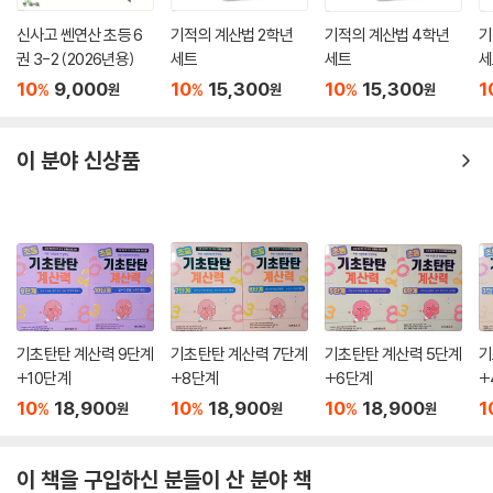
신사고 쎈연산 초등 6
기적의 계산법 2학년
기적의 계산법 4학년
기
권 3-2 (2026년용)
세트
세트
세
10
9,000
10
15,300
10
15,300
1
%
%
%
원
원
원
이 분야 신상품
기초탄탄 계산력 9단계
기초탄탄 계산력 7단계
기초탄탄 계산력 5단계
기
+10단계
+8단계
+6단계
+
10
18,900
10
18,900
10
18,900
1
%
%
%
원
원
원
이 책을 구입하신 분들이 산 분야 책