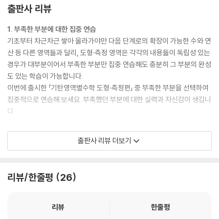
출판사 리뷰
1. 부족한 부분에 대한 집중 연습
기초부터 차근차근 쌓아 올라가야만 다음 단계로의 확장이 가능한 수와 연
산 등 다른 영역들과 달리, 도형·측정 영역은 각각의 내용들이 독립성 있는
경우가 대부분이어서 부족한 부분만 집중 연습해도 충분히 그 부분의 완성
도 있는 학습이 가능합니다.
이번에 출시한 「기탄영역별수학 도형·측정편」 중 부족한 부분을 선택하여
집중적으로 연습해 보세요. 부족했던 부분에 대한 실력과 자신감이 생깁니
다.
2. 학습 부담 없는 적은 분량
출판사 리뷰 더보기
부족한 부분을 선택해서 집중 연습하려고 할 때, 무조건 문제 수가 많은 것
보다 학습의 흥미도를 떨어뜨리지 않는 범위 내에서 필요한 만큼 충분한
양일 때 학습효과가 가장 좋습니다.
리뷰/한줄평
26
「기탄영역별수학 도형·측정편」은 다루어야 할 내용을 세분화하고, 한 가지
내용에 대한 학습량도 권당 80쪽, 쪽당 문제 수도 3~8문제 정도로 여유
있게 배치하여 학습 부담을 줄이고 학습 효과는 높였으므로 아이들이 부담
리뷰
한줄평
없이 재미있게 학습할 수 있습니다.