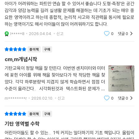
아이가 어려워하는 파트만 연습 할 수 있어서 좋습니다 도형·측정’은 공간
감각과 양감 능력을 길러 실생활 문제를 해결하는 데 기초가 되는 매우 중
요한 영역이라고 하는데 종합적, 논리적 사고와 직관력을 동시에 필요로
하는 영역이기도 해서 아이들이 많이 어려워하기도 합니다.
l*****8
2026.04.04.
신고
0
댓글
0
종이책
구매
cm,m개념시작
기탄교육이 정말 책을 잘 만든다. 이번엔 센치미터와 미터
에 꽂힌 아이를 위해 책을 찾아보다가 딱 적당한 책을 찾
았다. 각각 하루분량씩 지겹지 않게 학습하면서 점점 더
수준이 올라간다.. 시각화된것과 텍스트화된 문제가 같
이 나와 이해도를 높인다. 기탄교육은 책을 짱 잘 만든다.
m********r
2026.02.10.
신고
0
댓글
0
종이책
구매
기탄 영역별 수학
어린아이들도 할 수 있는... 1씩 커지는 일더하기의 기초 책입니다. 올림이