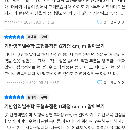
없는 덧셈은 할 수 있는 아이라 살까 고민을 했지만 맨뒤에 3자리 수에다
가 1더하기 내용이 있어서 구매했습니다. 아이도 기초부터 시작하며 기본
기가 더 탄탄하지 않을까 생각했고요. 하루에 3장씩 시작하고 있습니다.
아직은 어렵다 할 부분은 없는 것 같아요. 더 단계를 나가면 좋을 것 같아
m*****n
2021.08.01.
신고
0
댓글
0
요.
종이책
구매
기탄영역별수학 도형측정편 6과정 cm, m 알아보기
아이가 구입해 달라고 해서 사주긴 했는데 아이한텐 넘 쉬운듯 하네요. 영
역을 잘못 정한 듯... 그래도 책 구성은 좋아요. 약한 부분을 영역별로 되어
있으니 집중적으로 학습할 수 있어서 좋은 듯... 그래도 재미있게 학습하니
그걸로 만족합니다. 이 책 한권이면 확실히 개념이 잡힐 듯 하네요. 다른 영
역도 살펴봐야 겠어요. 이번엔 엄마의 판단으로 정해야 할 듯... ㅎㅎ
c********2
2021.05.21.
신고
0
댓글
0
종이책
구매
기탄영역별수학 도형측정편 6과정 cm, m 알아보기
[기탄영역별수학 도형측정편 6과정 cm, m 알아보기 - 기탄교육 편집팀
] 우리 아이의 수학에 관한 흥미를 이끌어내기 위하여 꾸준히 구매하여 읽
고 가르치는 시리즈입니다. 내용이 크게 어렵지 않아서 아이가 잘 따라오