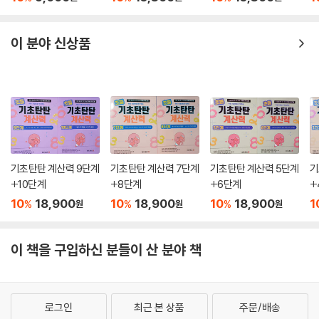
이 분야 신상품
기초탄탄 계산력 9단계
기초탄탄 계산력 7단계
기초탄탄 계산력 5단계
기
+10단계
+8단계
+6단계
+
10
18,900
10
18,900
10
18,900
1
%
%
%
원
원
원
이 책을 구입하신 분들이 산 분야 책
로그인
최근 본 상품
주문/배송