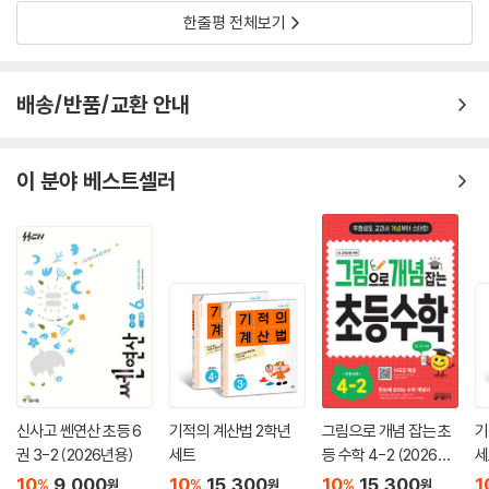
한줄평 전체보기
배송/반품/교환 안내
이 분야 베스트셀러
신사고 쎈연산 초등 6
기적의 계산법 2학년
그림으로 개념 잡는 초
기
권 3-2 (2026년용)
세트
등 수학 4-2 (2026년
세
용)
10
9,000
10
15,300
10
15,300
1
%
%
%
원
원
원