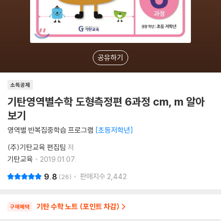
공유하기
소득공제
기탄영역별수학 도형측정편 6과정 cm, m 알아
보기
영역별 반복집중학습 프로그램
초등저학년
(주)기탄교육 편집팀
저
기탄교육
2019.01.07.
9.8
판매지수
2,442
26
기탄 수학 노트 (포인트 차감)
구매혜택