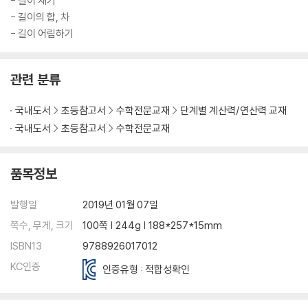
- 길이 재기
- 길이의 합, 차
- 길이 어림하기
관련 분류
국내도서
초등참고서
수학전문교재
단계별 계산력/연산력 교재
국내도서
초등참고서
수학전문교재
품목정보
발행일
2019년 01월 07일
쪽수, 무게, 크기
100쪽 | 244g | 188*257*15mm
ISBN13
9788926017012
KC인증
인증유형 : 적합성확인