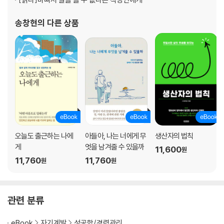
일희일비하지 않는 긍정적 사이코패스의 기술
직장에서 광을 팔아야 할까?
송창현
의 다른 상품
장점은 취하고 단점은 버리는 뱀파이어의 기술
내 경쟁상대를 누구로 볼 것인가?
틀은 깨는 것이 아니라 넓혀가는 것
사람이 우선이다, 그다음도 사람이다
주인의식이란 나를 위해 일하는 것
받아들임과 떨쳐버림의 필살기
역꼰대질로 손해보지 말기
귀는 열고, 입은 닫고, 마음은 반만
싫어하는 사람에게서 배워야 할 것들
오늘도 출근하는 나에
아들아, 나는 너에게 무
생산자의 법칙
직장생활을 버티게 해주는 마법의 주문
게
엇을 남겨줄 수 있을까
11,600
원
11,760
11,760
원
원
4장. 상사와 동료를 내 편으로 만드는 대화 내공
사방이 적인 직장에서 살아남는 법
절대 사람을 바꾸려 하지 마
관련 분류
상대로부터 사과를 받아내는 아주 쉬운 방법
커뮤니케이션 엇박자를 줄여라
eBook
자기계발
성공학/경력관리