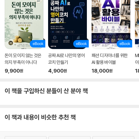
돈이 모이지 않는 것은
공짜 AI로 나만의 영어
패션 디자이너를 위한
M
의지 부족이 아니다
코치 만들기
AI 활용 바이블
이
9,900
4,900
18,000
1
원
원
원
이 책을 구입하신 분들이 산 분야 책
이 책과 내용이 비슷한 추천 책