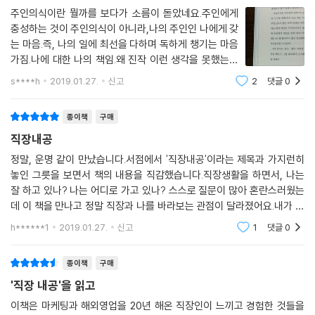
주인의식이란 뭘까를 보다가 소름이 돋았네요.주인에게
한때는 그토록 하고 싶었던 일을 하고 있고, 그토록 다니고 싶었던 직장을
충성하는 것이 주인의식이 아니라,나의 주인인 나에게 갖
갖게 되었는데 왜 우리는 행복하지 않을까? 행복은커녕 왜 회사에 있는 대
는 마음.즉, 나의 일에 최선을 다하며 독하게 챙기는 마음
부분의 시간 동안 불행한 걸까? 이 책은 힘들다고 쉽게 회사를 그만둘 수
가짐.나에 대한 나의 책임.왜 진작 이런 생각을 못했는지
도, 일을 놓아버릴 수도 없는 직장인들에게 지금 우리를 힘들고 화나게 하
'직장내공'을 만나고는큰 깨달음을 얻었습니다.따뜻하고
s****h
2019.01.27.
신고
2
댓글
0
도 냉철한 조언.추상적인 조언이 아닌, 구체적이고도 실용
는 각종 상황들을 해결할 수 있는 지혜와 좀 더 현명하게 직장생활을 할 수
적인 것들도 함께 있습니다.이 외에도 두고
있는 힘을 준다.
종이책
구매
직장내공
직장인의 자존감을 높여줄 핵공감 현실 조언
어쨌거나 회사를 잘 다니고 싶은 당신을 위한 슬기로운 직장생활의 모든
정말, 운명 같이 만났습니다.서점에서 '직장내공'이라는 제목과 가지런히
놓인 그릇을 보면서 책의 내용을 직감했습니다.직장생활을 하면서, 나는
것
잘 하고 있나? 나는 어디로 가고 있나? 스스로 질문이 많아 혼란스러웠는
이 책은 5개의 장으로 구성되어 있다. 우선 1장에서는 일과 직장에 대한 흔
데 이 책을 만나고 정말 직장과 나를 바라보는 관점이 달라졌어요.내가 생
한 오해들을 살펴봄으로써 자신의 상황을 객관적으로 바라볼 수 있는 시각
각을 바꾸면 된다라는 세상 뻔한 조언이 아닌, 실질적으로 어떠한 자세로
을 제공한다. 2장에서는 직장인들을 힘들게 하는 슬럼프와 무기력, 울렁증
h******1
2019.01.27.
신고
1
댓글
0
임해야 하는지, 자
과 압박감 등의 고비를 여유롭게 넘길 수 있게 하는 마음 내공을 알려준다.
3장에서는 일보다 사람이 어렵다고 말하는 직장인들에게 각종 관계에서
종이책
구매
비롯되는 문제를 슬기롭게 대처할 수 있게 하는 관계 내공을 전하고, 4장
'직장 내공'을 읽고
에서는 갈등 상황에서 상사와 동료를 내편으로 만드는 대화 내공을 알려준
이책은 마케팅과 해외영업을 20년 해온 직장인이 느끼고 경험한 것들을
다. 마지막으로 5장에서는 일 잘하는 사람들의 유형과 일 못하는 사람들의