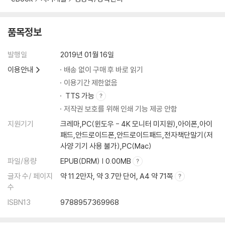
어서 와, ‘상사관리’는 처음이지?
상사와의 대화법? 아니, 상사와의 대답법
갈등을 줄이는 역지사지의 기술
품목정보
나보다 그릇이 작은 사람과의 만남
과하지 않게 자신을 드러내는 말
발행일
2019년 01월 16일
이메일로 보는 직장인의 10가지 유형
이용안내
배송 없이 구매 후 바로 읽기
이용기간 제한없음
5장. 일로 인정받는 사람들의 업무 내공
TTS 가능
일 잘하는 사람의 유형
저작권 보호를 위해 인쇄 기능 제공 안함
일 못하는 사람의 유형
실수에 슬기롭게 대처하는 법
지원기기
크레마,PC(윈도우 - 4K 모니터 미지원),아이폰,아이
중간보고가 만드는 기적
패드,안드로이드폰,안드로이드패드,전자책단말기(저
직장에서 필요한 창의성은 따로 있다
사양 기기 사용 불가),PC(Mac)
감정이 아닌 감성으로 일하라
파일/용량
EPUB(DRM) | 0.00MB
단점으로 살아남는 법
글자 수/ 페이지
약 11.2만자, 약 3.7만 단어, A4 약 71쪽
미지근함의 미학을 발휘하라
수
오케스트라 지휘자처럼 나를 중심에 두기
ISBN13
9788957369968
직장생활에 꼭 필요한 단축키는?