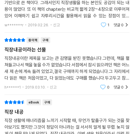
기반으로 쓴 책이다. 그래서인지 직장생활을 하는 본인도 공감이 되는 내
유형을 살펴보고 사람들에게 인정받을 수 있는 업무 내공을 알려준다.
용이 많았다. 또 이 책의 chapter는 비교적 짧게 2장~4장으로 이루어져
있어 이해하기 쉽고 자투리시간을 활용해서 읽을 수 있는 장점이 있었
다. 저자의 말대로 휴식은 의미가 없어야한다는 말에 공감한다. 지금까지
w*******r
2019.02.26.
신고
1
댓글
0
쉰다고 해도 꼭 무언가를
종이책
구매
직장내공이라는 선물
직장내공이란 제목을 보고는 큰 감명을 받진 못했습니다.그런데, 책을 펼
쳐들고나서 책을 놓을 수가 없었습니다.서점에서 잠시 읽으려던 책은 어느
새 제 손에 계속 들려 있었고,결국 구매까지 하게 되었습니다.그 자리에서
다 읽은 책은 처음이었고, 다 읽었는데도 구매를 했습니다.두고두고 참고
서와 같이 보려고요.정말 내공 가득한 팁들이 가득합니다.그냥 이래라 저
h******1
2019.03.10.
신고
0
댓글
0
래라가 아니라, 작
eBook
구매
직장 내공
직장 생활에 매너리즘을 느끼기 시작할 때, 무언가 탈출구가 되는 것을 찾
아보기도 했지만 그것이 정답이 아니라는 걸 서서히 알게 될 무렵. 늦지 않
게 이 책을 만나게 되었다. 직장 내공이라. 이번 생은 처음이라서. 이런 직