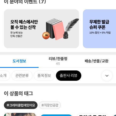
이 분야의 이벤트
7
리뷰/한줄평
도서정보
배송/반품/교환
45
 소개
관련분류
품목정보
출판사 리뷰
이 상품의 태그
#크레마클럽에있어요
#직장인공감