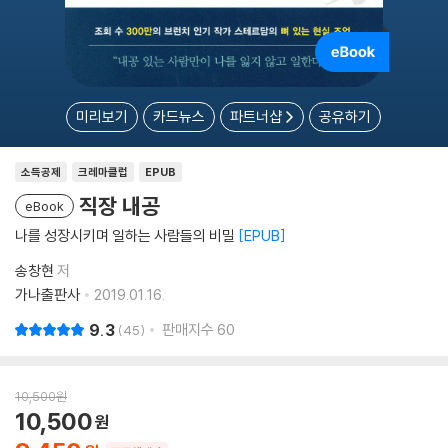
미리보기
카드뉴스
파트너샵
공유하기
소득공제
크레마클럽
EPUB
직장 내공
eBook
나를 성장시키며 일하는 사람들의 비밀
EPUB
송창현
저
가나출판사
2019.01.16.
9.3
판매지수
60
45
10,500
원
10,500