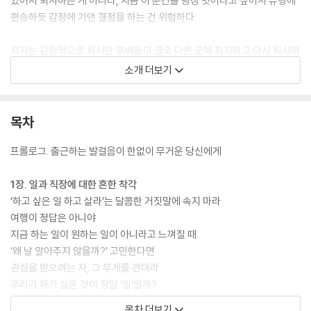
있어서 퇴사하는 게 아니라, 지금 이 순간을 당장 벗어나고 싶어서 유행에
편승하듯 감정에 기댄 결정을 하는 건 위험하다.
저자는 감정적으로 퇴사한 후배들이 결국 다른 곳에 취직하고 다시 퇴사하
는 모습을 지켜보면서 그들이 좀 더 나은 선택을 했으면 하는 안타까움에
소개 더보기
후배에게 멘토링 하는 심정으로 글을 쓰기 시작했고, 사람들은 그의 현실
적인 조언이 담긴 글에 열렬히 호응했다. 저자는 ‘해야 하는 일’을 하는 과
정에서 ‘하고 싶은 일’을 발견하거나, 회사에 이용당한다는 억울함에 빠져
목차
있기보다 회사를 어떻게 이용할지 더 나아가 어떻게 활용할지 고민해보는
편이 더 실속 있다고 말한다. 이 책을 통해 직장과 일에 대해 한번 객관적으
프롤로그. 출근하는 발걸음이 한없이 무거운 당신에게
로 바라보고, 직장생활 어디엔가 숨어 있을 ‘의미’와 ‘배움’을 찾아내면서
성장하며 일하는 법을 배울 수 있을 것이다.
1장. 일과 직장에 대한 흔한 착각
‘하고 싶은 일 하고 살라’는 달콤한 거짓말에 속지 마라
여행이 정답은 아니야
지금 하는 일이 원하는 일이 아니라고 느껴질 때
‘왜 날 알아주지 않을까?’ 고민한다면
관심을 받으려는 자, 그 무게를 견뎌라
우리가 하기 싫은 것이 정말 ‘일’일까?
워라밸에 대한 오해
목차 더보기