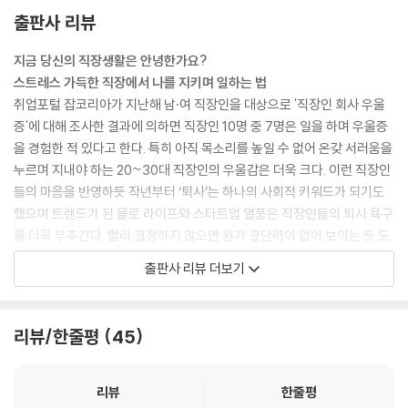
에필로그.
출판사 리뷰
지금 당신의 직장생활은 안녕한가요?
스트레스 가득한 직장에서 나를 지키며 일하는 법
취업포털 잡코리아가 지난해 남·여 직장인을 대상으로 '직장인 회사 우울
증'에 대해 조사한 결과에 의하면 직장인 10명 중 7명은 일을 하며 우울증
을 경험한 적 있다고 한다. 특히 아직 목소리를 높일 수 없어 온갖 서러움을
누르며 지내야 하는 20~30대 직장인의 우울감은 더욱 크다. 이런 직장인
들의 마음을 반영하듯 작년부터 ‘퇴사’는 하나의 사회적 키워드가 되기도
했으며 트렌드가 된 욜로 라이프와 스타트업 열풍은 직장인들의 퇴사 욕구
를 더욱 부추긴다. 빨리 결정하지 않으면 뭔가 결단력이 없어 보이는 듯 도
발적인 메시지를 쏟아내는 기사와 자기계발서들, 간혹 들려오는 아는 사람
출판사 리뷰 더보기
의 창업과 성공 스토리는 마치 퇴사를 하지 않으면 유행에 뒤처지는 것 같
은 느낌마저 들게 한다.
리뷰/한줄평
45
하지만 퇴사를 하고 여행을 떠난다고, 하고 싶은 일을 찾아 창업한다고 문
제가 해결될까? 누군가에게 이는 해결점이 될 수도 있지만, 모두에게 그런
것은 아니며 같은 문제의 반복 혹은 또 다른 문제의 시작이 될 확률이 높다.
리뷰
한줄평