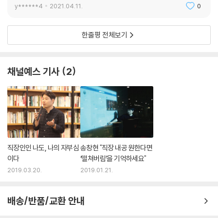
y******4
2021.04.11.
0
한줄평 전체보기
채널예스 기사
2
직장인인 나도, 나의 자부심
송창현 "직장 내공 원한다면
이다
‘떨쳐버림’을 기억하세요"
2019.03.20.
2019.01.21.
배송/반품/교환 안내