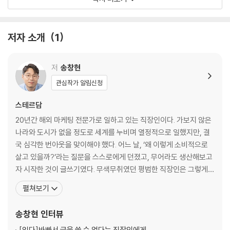
회사를 악용할 것인가, 이용할 것인가, 활용할 것인가
직장생활, 정답은 없고 오답은 있다
그들도 처음부터 상사는 아니었어
저자 소개
1
2장. 직장생활의 고비를 여유롭게 넘기는 마음 내공
자비 없이 찾아온 슬럼프에 대처하는 법
저
송창현
아프니까 ‘대리’였다?
관심작가 알림신청
가슴 뛰는 일을 해야 한다는 강박
뭐든지 항상 잘할 필요 없어
스테르담
인사이드 아웃, 감정이 하는 말을 들어봐
20년간 해외 마케팅 전문가로 일하고 있는 직장인이다. 가보지 않은
안 괜찮은 날이 있어도 괜찮다
나라와 도시가 없을 정도로 세계를 누비며 열정적으로 일했지만, 결
회사만 가면 울렁증이 생기는 이유
국 심각한 번아웃을 맞이해야 했다. 어느 날, ‘왜 이렇게 소비적으로
조직에서 존재감을 찾고 싶다면
살고 있을까?’라는 질문을 스스로에게 던졌고, 무어라도 생산해보고
때론 ‘안 되면 말고’의 정신이 필요해
자 시작한 것이 글쓰기였다. 무색무취였던 평범한 직장인은 그렇게
아무것도 하지 않는 시간을 가져보자
‘생산자’로 거듭났다. 아홉 권의 책을 출간하였고, 브런치 스토리 작가
펼쳐보기
직장인은 종합예술인이라는 자부심
레이블 ‘팀라이트’를 결성하여 통찰 세미나를 진행하고 있으며, ‘글로
모인 사이’라는 출간 프로젝트를 운영 중이다. 기업체, 관공서, 방송,
송창현
인터뷰
3장. 나를 지키며 일하는 사람들의 관계 내공
대학교의 러브콜을 받아 강연가로도 활동하고
나는 직장인 욕구단계 중 어디에 있나?
[읽다]
바빠서 글을 쓸 수 없다는 직장인에게