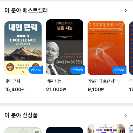
이 분야 베스트셀러
내면 근력
생존 지능
리얼리티 트랜서핑. 1
우
15,400
21,000
9,100
1
원
원
원
이 분야 신상품