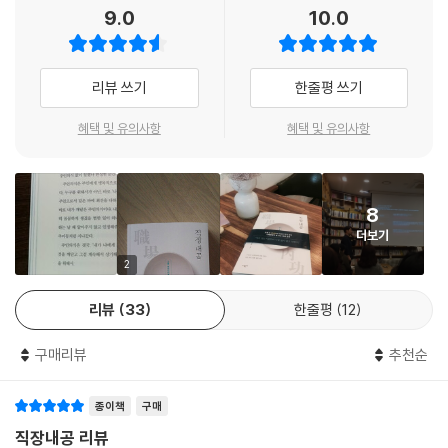
어쩌면 직장인에게 회사는 계속 다니기는 괴롭지만 그만둘 수도 없는, 뜨
9.0
10.0
거운 감자와 같은 존재가 아닐까? 대책 없이 떠나는 대신 현명하게 잘 지내
는 법을 고민하는 것이 더 낫지 않을까?
리뷰 쓰기
한줄평 쓰기
“‘하고 싶은 일 하고 살라’는 달콤한 거짓말에 속지 마라!”
회사보다는 ‘나’를 위해 일하고 싶은 직장인들이 알아야 할 모든 것
혜택 및 유의사항
혜택 및 유의사항
많은 이들이 욜로와 퇴사를 외치는 시대, 대기업에서 20년 가까이 직장생
활을 해온 평범한 직장인인 저자는 “회사는 자신을 성장시켜온 가장 좋은
학교였다”고 말한다. 대기업에 입사할 때는 ‘최연소 임원’이라는 당찬 포부
8
를 갖기도 했지만, 현실은 좌충우돌, 때로는 남보다 한걸음 늦어 좌절도 많
더보기
았다. 그래서 저자는 누구보다 후배들의 고민을 더 잘 이해하게 되었고, 자
연스레 그들의 입장에서 필요한 이야기를 전하게 되었다.
2
리뷰
33
한줄평
12
이 책은 브런치에서 많은 사람의 공감을 얻으며 연재 중인 매거진 ‘젊음이
젊음에게 멘토링’의 에피소드 중에서 공감도 높았던 주제를 선별하여 출간
구매리뷰
추천순
된 것으로 여기저기 치이며 상처 입은 2030 직장인들을 향해 때론 위로
를, 때로는 현실적인 조언을 던진다. 직장과 일에 대해 한번 객관적으로 바
종이책
구매
라보고, 전쟁터와 같은 직장생활에서 나를 잃지 않으며 일하기 위해 필요
한 내공을 전한다.
직장내공 리뷰