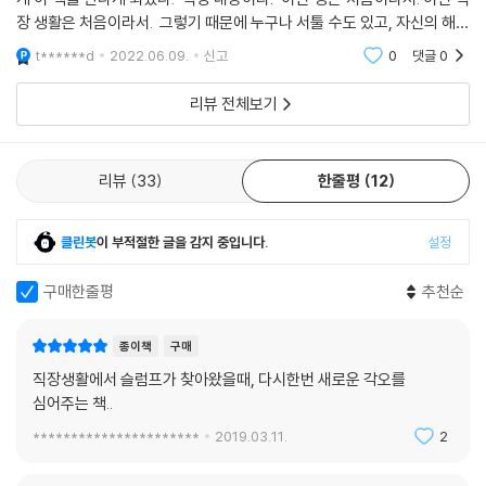
장 생활은 처음이라서. 그렇기 때문에 누구나 서툴 수도 있고, 자신의 해결
되지 않은 내적 문제는 '집' 에서 '회사'로 가져오기 쉽다. 회사에서 보내는
t******d
2022.06.09.
신고
0
댓글
0
리뷰 전체보기
리뷰
33
한줄평
12
클린봇
이 부적절한 글을 감지 중입니다.
설정
구매한줄평
추천순
종이책
구매
직장생활에서 슬럼프가 찾아왔을때, 다시한번 새로운 각오를
심어주는 책..
**********************
2019.03.11.
2