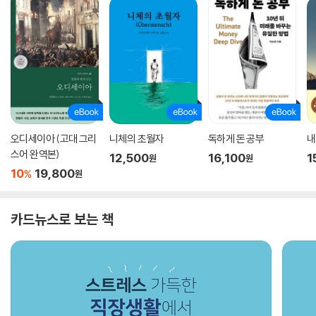
오디세이아 (고대 그리
니체의 초월자
독하게 돈 공부
내
스어 완역본)
12,500
16,100
1
원
원
10
19,800
%
원
카드뉴스로 보는 책