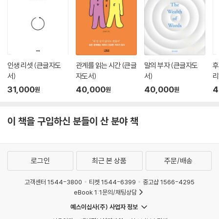
인생 리셋 (큰글자도
관계를 읽는 시간 (큰글
말의 부자 (큰글자도
후
서)
자도서)
서)
리
31,000
40,000
40,000
4
원
원
원
이 책을 구입하신 분들이 산 분야 책
로그인
최근 본 상품
주문/배송
고객센터 1544-3800
티켓 1544-6399
중고샵 1566-4295
eBook 1:1문의/채팅상담
예스이십사(주) 사업자 정보