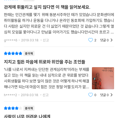
가장 두려운 일은 자기 자신을 견디는 일이다 ＿243
관계에 휘둘리고 싶지 않다면 이 책을 읽어보세요.
끝까지 달려봐도 두려움은 따라온다 ＿245
그럼에도 불구하고 사람들이 쉽게 허세를 버리지 못하는 것은 고유한 나로
한때는 인간관계를 맺기 위해 동분서주하던 때가 있었습니다.문화센터에
두려움 앞에서는 모든 것이 낯설다 ＿247
당당히 서는 것을 방해하는 무책임한 평가와 무관심한 지적에 노출되어 악
취미활동을 하거나 운동을 다니거나 온라인 동호회에 가입하기도 했습니
빛을 바라기 전에 먼저 어둠을 의식하라 ＿249
영향을 받기 때문이다.
다.사람은 싫지만 외로운 건 더 싫었기 때문이었던 것 같습니다.그렇게 열
최악의 적보다 자기 생각에 더 상처받다 ＿251
심히 모임을 쫓아다니고 만남을 이어가기도 했습니다만시간이 흐르고 보
당신을 비판하는 사람은 자신을 스스로 정의하는 것이다 ＿254
니 제 곁에는 저만 덩그라니 남아있더군요.그때 깨달은 바가 있어서 애초
g*****6
2019.03.18.
신고
2
댓글
0
부터 SNS는 이용하지
스스로가 두렵고 불편한 사람들 ＿257
너희가 달의 마음을 아느냐 ＿259
종이책
비난에 답하지 않는 판단으로부터의 자유 ＿261
지치고 힘든 마음에 위로와 위안을 주는 조언들
어깨의 힘을 빼고 순간을 온전히 즐겨라 ＿264
‘나를 나로서 지켜내는 단단한 관계심리학’이라는 부제를
달고 있는 이 책을 읽는 내내 심적으로 큰 위로를 받았다.
에필로그 ＿269 주석 ＿276
사회생활을 하다 보면 일이 많은 것은 어떻게 하나씩 해결
해나가면 되는데 마음이 힘든 것은 정말 어쩔 도리가 없는
것 같다. 심하면 극단적 선택까지 하게 되니 말이다. 이 마
h*****2
2019.03.18.
신고
0
댓글
0
음의 힘듦은 주로 인간관계에서 기인하는 경우가 대다수
이다. 그런데 책을 읽다
종이책
사람이 너무 어려운 나에게