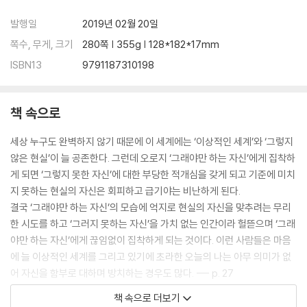
진정한 나는 도대체 어떤 사람인가?＿123
발행일
2019년 02월 20일
껍데기가 내용을 결정하지 않는다＿125
쪽수, 무게, 크기
280쪽 | 355g | 128*182*17mm
자신까지 속여야 진짜 사기꾼이다＿127
ISBN13
9791187310198
스스로 자만의 올무에 걸리다＿129
그러므로 체면이 아니라 고유성을 세워라＿130
날카롭게 바라보면 실체가 보인다＿131
책 속으로
비웃음 받을 용기＿133
세상 누구도 완벽하지 않기 때문에 이 세계에는 ‘이상적인 세계’와 ‘그렇지
4장 - 진짜 용기는 나를 넘어서는 것이다
않은 현실’이 늘 공존한다. 그런데 오로지 ‘그래야만 하는 자신’에게 집착하
게 되면 ‘그렇지 못한 자신’에 대한 부당한 적개심을 갖게 되고 기준에 미치
나는 너무 나약한데 그들은 너무 강해＿139
지 못하는 현실의 자신은 회피하고 급기야는 비난하게 된다.
자연스런 욕구가 불편해진 이유 ＿141
결국 ‘그래야만 하는 자신’의 모습에 억지로 현실의 자신을 맞추려는 무리
전쟁터에는 스위트룸이 없다 ＿142
한 시도를 하고 ‘그러지 못하는 자신’을 가치 없는 인간이라 헐뜯으며 ‘그래
기가 빠졌다면 이미 진 게임이다＿144
야만 하는 자신’에게 끊임없이 집착하게 되는 것이다. 이런 사람들은 마음
글래머는 몸매가 아니라 마음의 넉넉함이다 ＿146
에 늘 이상적인 세계를 그리고 있기에 초라한 오늘의 나는 아무 의미가 없
내가 나를 모르는데 난들 너를 알겠느냐? ＿151
어 자신을 함부로 대하며 방치하는 경우도 많다. --- p. 27
애드리브도 과하면 유치해진다 ＿154
미끼는 언제나 먹음직스럽다 ＿156
책 속으로 더보기
실패를 통해 불행해지는 사람이 있는가 하면 오히려 마음이 단단해지고 지