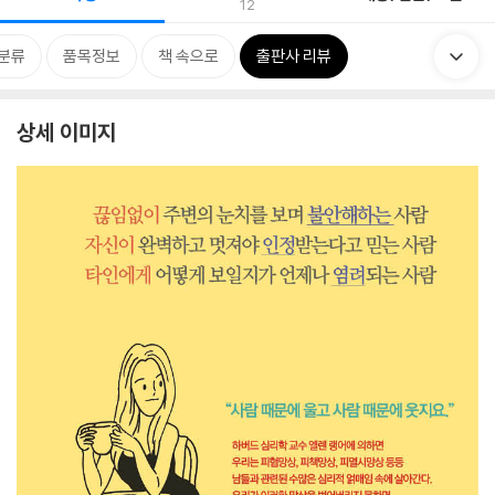
12
분류
품목정보
책 속으로
출판사 리뷰
상세 이미지