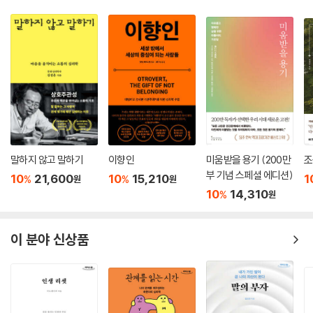
말하지 않고 말하기
이향인
미움받을 용기 (200만
조
부 기념 스페셜 에디션)
10
21,600
10
15,210
1
%
%
원
원
10
14,310
%
원
이 분야 신상품