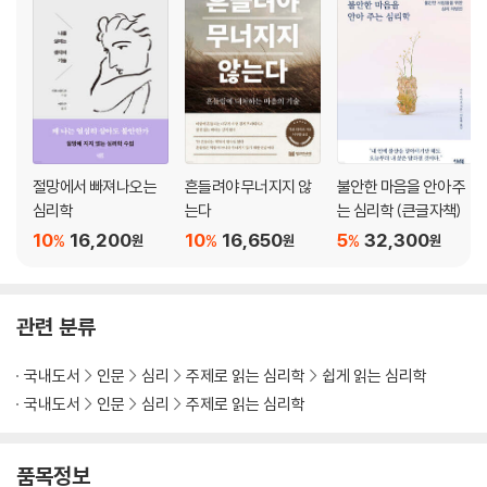
심리적 궁핍에 길들여지다 ＿ 82
강물에 빠졌다면 창피함은 사치다 ＿ 83
나는 왜 지금에 머무르지 못하는가? ＿ 87
보이지 않는 문 뒤에 독사가 있다 ＿ 89
행복해지려면 감사함을 배우라 ＿ 91
마음의 평화는 사랑으로 완성된다 ＿ 93
소통이란 둘이 하나의 그림을 그리는 것이다 ＿95
절망에서 빠져나오는
흔들려야 무너지지 않
불안한 마음을 안아 주
심리학
는다
는 심리학 (큰글자책)
3장 - 나를 긍정하면 무게감은 따라온다
10
16,200
10
16,650
5
32,300
%
%
%
원
원
원
나는 왜 나의 장점도 인정하지 못하는가?＿101
참을 수 없는 존재의 가벼움＿103
관련 분류
사랑이라 쓰고 의심이라 읽는다＿104
내가 크면 상대는 가려진다＿105
국내도서
인문
심리
주제로 읽는 심리학
쉽게 읽는 심리학
당신이 특별하면 누구는 평범한가?＿108
국내도서
인문
심리
주제로 읽는 심리학
나를 긍정하려면 나의 고유성을 인정하라＿111
원숭이의 궁둥이는 왜 빨간가?＿113
칭찬하는 것은 나를 비추는 거울이다＿117
품목정보
춤을 보려고 코끼리를 칭찬하지 말라＿120