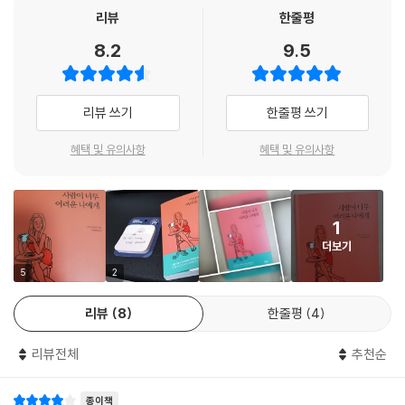
모라토리엄 인간은 정말 편안한가? ＿204
리뷰
한줄평
과연 ‘사람들에게 미움받을 무언가’란 존재할까? 사실 우리는 선천적으로
인격적으로 성숙한 자기를 창조하라 ＿207
이렇게 자라난 아이들은 자신의 고유한 가치에 대한 확신을 갖기가 어렵
8.2
9.5
타인으로부터 미움받을만한 무엇인가를 가지고 태어나지 않는다.
프레임 싸움은 분열을 부추긴다 ＿209
다.
어린 시절부터 ‘너는 골칫거리다’, ‘넌 한심해’라는 말을 들으며 자랐기 때
아군인지 적군인지 헷갈릴 때 ＿211
오로지 주변 사람들이 제공하는 이상적인 틀에 자신을 맞추어 인정받고 사
문에 ‘나는 사람들이 싫어할만한 무언가가 있다’라는 고정관념이 마음속에
사랑, 그 본질로부터 ＿213
랑받으려고만 하기 때문이다. 이러한 사람들은 성인이 되면 타인과 자연스
리뷰 쓰기
한줄평 쓰기
자리 잡은 것뿐이다. 그리고 그 무엇이 혹시나 드러나지 않을까 항상 마음
무기력한 착한 남자보다 마음이 보이는 나쁜 남자가 되라 ＿215
러운 관계를 맺는 것을 어려워한다. 사람들에게 관심을 받기 원하지만, 또
을 졸이며 살게 되는 것이다.
다른 사람만 너무 돌보면 나를 돌보는 법을 잊어버린다 ＿218
한 그 시선이 부담스러운 것이다. 이들은 ‘나답게’ 살아가는 것을 배우지 못
혜택 및 유의사항
혜택 및 유의사항
이것은 당신이 어린 시절부터 특별히 말썽을 피우고 주위 사람들의 애를
우리는 자기 자신 이외의 존재가 될 수 없다＿221
했으며 오로지 완벽한 자신을 보여주고 우위를 점하고 삶을 전쟁으로 인식
먹여서 그런 것이 아니다. 단지 주변 사람들이 사랑을 베푸는 데 있어서 미
나태함과 무능력은 내 모습이 아니다 ＿223
하여 끊임없이 긴장한다.
숙했고 표현이 부족했을 뿐이다.
부족함이 곧 많은 것이다 ＿225
만일 애정을 듬뿍 받고 자랐다면 자신을 전혀 다르게 생각하고 평가하였을
1
0에서부터 다시 시작해야 한다 ＿226
이렇게 무리하며 사는 사람들은 누군가와 관계를 맺는 것 자체에 대해 피
것이다. 그러나 애정이 결핍된 환경 속에서 자랐기 때문에 유아기적 바람
더보기
인생은 의무가 아니며, 행복은 부담이 아니다 ＿228
로감을 호소한다. ‘사람이 제일 어렵다’는 말은 주변에서 흔히 하는 말이 되
이 충족되지 못해 어른이 되어서도 자기중심적이고 제멋대로인 사람이 된
우리가 지구에 있는 이 짧은 시간 ＿231
었다.
5
2
것이다. 그러다 보니 무슨 일이든 자기 생각대로 되지 않는다. 결국, 엉뚱한
원망을 품게 되고 그 원망의 감정을 마음속 깊이 간직한 채 살아가는 것이
리뷰
8
한줄평
4
6장 - 자라지 않는 아이는 악몽이 된다
그러나 이 책『사람이 너무 어려운 나에게』의 작가 가토 다이조는 이제는
다.
‘센 척, 강한 척’을 그만두라 말한다. 오히려 ‘약점 많은 나’를 솔직히 인정하
리뷰전체
추천순
--- pp. 82-83
자라지 않는 아이는 현실에서는 아프다 ＿237
고 보여주면 호감을 느끼는 사람이 늘어난다고 말한다. 우리가 상대가 원
자립하지 못한 아이는 어른이 되지 못한다 ＿239
하는 모습을 보여주려고 애쓰는 사이 ‘나만의 매력’은 희석되며 궁극적으
종이책
네버랜드에서는 어른이 되면 규칙위반이다 ＿241
로는 진정한 친구들도 잃게 된다.