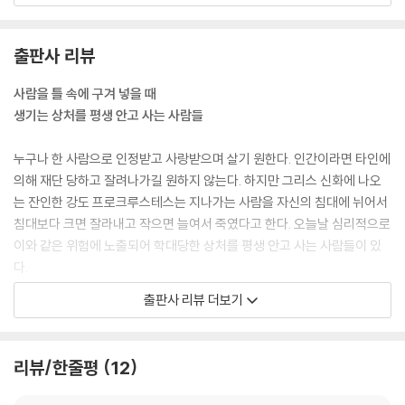
눈먼 사자는 쥐도 무서워하지 않는다 ＿157
혜로워져서 결국 행복해지는 사람도 있다. 이 둘의 차이는 실패하는 과정
복어가 몸을 부풀리면 나아가기 어렵다 ＿161
이 다른 것이 아니라 실패를 ‘어떤 관점으로 바라보았는가’의 차이에서 온
자신감을 잃으면 온 세상이 나의 적이다 ＿162
출판사 리뷰
다. 이것에 따라 ‘실패를 해석하는 방식’이 달라지는 것이다. 작은 실패를
가장 큰 실수는 실수를 두려워하는 것이다 ＿164
과장하고 엄살을 떠는 사람이 있는가 하면 툭툭 털고 일어나 씩씩하게 이
빈부는 소유가 아니라 존재에 의해 결정된다 ＿167
사람을 틀 속에 구겨 넣을 때
겨내는 사람도 있다.
불완전함이란 진정성의 표시이다 ＿169
생기는 상처를 평생 안고 사는 사람들
그러나 타인의 눈에 성공한 사람으로 비치는 것이 중요한 사람은 작은 실
감정에도 내진설계가 필요하다 ＿171
패를 과도하게 부끄러워하며 사람들의 평가에 크게 반응하고 연연해한다.
겁먹은 개가 크게 짖는 법이다 ＿174
누구나 한 사람으로 인정받고 사랑받으며 살기 원한다. 인간이라면 타인에
이러한 사람은 작은 실패를 견뎌낼 힘이 부족할 수 있다.--- pp. 38-39
의해 재단 당하고 잘려나가길 원하지 않는다. 하지만 그리스 신화에 나오
5장 - 매달린 손을 놓을 수 있는가?
는 잔인한 강도 프로크루스테스는 지나가는 사람을 자신의 침대에 뉘어서
인간관계에 거리 감각이 없다는 것 자체가 ‘예의 없는 사람’일지도 모른다.
침대보다 크면 잘라내고 작으면 늘여서 죽였다고 한다. 오늘날 심리적으로
친밀함이 주는 행복’이란 어디까지나 인간관계의 적절한 거리감이 존재할
천천히 걷고 느리게 생각하면 웃을 일이 많아진다 ＿181
이와 같은 위험에 노출되어 학대당한 상처를 평생 안고 사는 사람들이 있
때에나 해당하는 말이다. 자신과 상대의 입장을 구별하지 못하면 호의를
허접한 어릿광대의 통제불능한 분노 ＿184
다.
베풀어도 무례한 사람이 되고 상대를 위해서 한 일인데도 오지랖이 넓다고
거울에 보이는 것보다 가까이 있음 ＿187
많은 아이들이 이 사회가 제공하고 부모가 동의한 스펙이라는 틀 속에 구
출판사 리뷰 더보기
오해를 받을 수 있다. 오히려 그러한 호의는 민폐가 되는 셈이다.
어리광과 사랑의 불편한 동거＿189
겨 넣어지고 있으며 생존하고 인정받으려고 자신을 억압하고 감추며 살고
‘친한 사람’과 ‘무례한 사람’은 엄연히 다른 차원의 문제이다. 친하면서 무
자신을 사랑하지 않는데 다른 사람을 사랑한다? ＿191
있다. 이들은 사회가 요구하는 이상적인 허상을 만들고 그것을 실제의 자
례할 수 있는가? 그렇다. 이 둘을 구별하는 것에는 예리한 분별력이 필요하
껍데기로 살기에는 인생이 억울하다 ＿195
신이라 믿으며 모든 것을 바쳐 그 틀에 맞추기 위해 살아가는 부류이다.
리뷰/한줄평
12
다. 사람이 심리적으로 성장하여 비로소 대상과의 적절한 거리 감각이 생
연애는 드라마가 아니라 다큐멘터리다 ＿198
겼을 때 이것의 차이를 뚜렷하게 구별할 줄 알게 되는 것이다. --- p. 53
매달려 있는데 손을 놓으라니 ＿199
나는 왜 무리하는가?