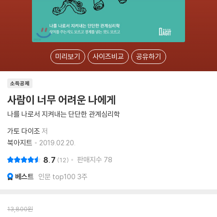
미리보기
사이즈비교
공유하기
소득공제
사람이 너무 어려운 나에게
나를 나로서 지켜내는 단단한 관계심리학
가토 다이조
저
북아지트
2019.02.20.
8.7
판매지수
78
12
베스트
인문 top100 3주
13,800
원