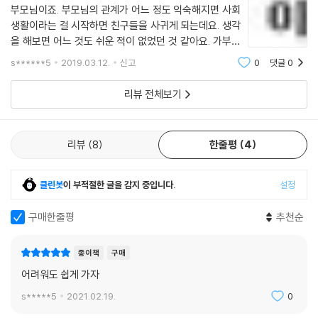
부모님이죠. 부모님의 관계가 어느 정도 익숙해지면 사회
생활이라는 걸 시작하면 친구들을 사귀게 되는데요. 생각
을 해보면 어느 것도 쉬운 적이 없었던 것 같아요. 가부장
적인 우리 아버지는 책임이란 걸 중요하게 생각하셨죠. 어
s******5
2019.03.12.
신고
0
댓글
0
릴때부터 책임이란 짐을 지고 있었던 저는, 그 책임을 무
겁게 만들어 제 어깨에 얹어준 아버지와
리뷰 전체보기
리뷰
8
한줄평
4
클린봇
이 부적절한 글을 감지 중입니다.
설정
구매한줄평
추천순
종이책
구매
어려워도 쉽게 가자
s*****5
2021.02.19.
0