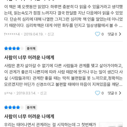
이 책은 꽤 오랫동안 읽었다. 하루면 충분히 다 읽을 수 있을거라고 생각했
는데, 읽는속도가 점점 느려지다 결국 한달쯤 지난 다음에야 읽을 수 있었
다. 단순히 심리에 대해 나열한 그저그런 심리학 책 인줄 알았는데 아니었
기 때문이다. 심리학책은 대게 어떤 화두를 던지고 일상생활에서 볼 수 있
는 예를 들어 행동지침에 대한 이야기를 한다. 그런데 이 책은 아니었다. 그
f******4
2019.04.19.
신고
0
댓글
0
렇다고 어
종이책
사람이 너무 어려운 나에게
사람은 혼자 살아갈 수 없기에 다른 사람들과 관계를 맺고 살아가야하고,
이 관계가 좋은지 나쁜지에 따라 사람 때문에 웃거나 우는 일이 생긴다.사
실 (사람들과의) 관계란 좋을 때는 딱히 불편함을 못 느끼므로,정확히는
모르겠지만 어딘가 신경쓰이고 불편할 때에야 마음이 지쳐있음을 깨닫게
되니까 인간관계에 대해 생각하면 어렵고 답답한 기분이 들게 되는 것 같
s**e
2019.03.14.
신고
0
댓글
0
다.늘 사람이 제일
종이책
사람이 너무 어려운 나에게
우리는 태어나면서 관계라는 걸 시작하는데 그 첫번째가