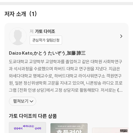
생긴대로 사는 즐거움＿ 41
행복한 일상은 블록버스터가 아니다 ＿ 43
저자 소개
1
똑같은 사람이 없다는 것을 아는 것이 관계의 시작이다 ＿ 44
모두에게 사랑받는 것은 아무에게 사랑받는 것이 아니다 ＿ 47
사랑받고 존중받는 관계의 인문학 ＿ 51
저
가토 다이조
거리감이 없는 것은 덩어리로 보기 때문이다 ＿ 54
관심작가 알림신청
초점 잃은 눈이 제대로 보는 것 ＿ 56
왜 우리의 대화는 항상 겉도는가? ＿ 59
Daizo Kato,かとう たいぞう,加藤 諦三
넋 놓고 앉아 있는데 가방을 던지지 말라 ＿ 61
도쿄대학교 교양학부 교양학과를 졸업하고 같은 대학원 사회학연구
길이 꼬였다면 원점으로 돌아가라 ＿ 63
과 석사과정을 수료했으며 하버드 대학교 연구원을 지냈다. 지금은
와세다대학교 명예교수로, 하버드대학교 라이샤워연구소 객원연구
2장 - 까치발로는 오래 서지 못한다
원, 일본 정신위생학회 고문을 지내고 있으며, 니폰방송 라디오 프로
그램 [전화 인생 상담]에서 고정 상담자로 활동해왔다. 저서로는 《불
당신이 지친 데는 이유가 있다 ＿ 69
안에 사로잡힌 당신에게》, 《고민을 그만하고 싶습니다만》, 《50대 남
펼쳐보기
자랑하면 할수록 초라해지는 건 ＿ 72
자를 위한 심리학》, 《나를 잃지 않고 오늘을 사는 법》, 《불안한 마음
맞지 않았는데 벌써 아프기 시작했다 ＿ 73
을 안아주는 심리학》, 《나는 왜 눈치를 보는가》, 《나는 왜 소통이 어
가토 다이조
의 다른 상품
행복한 튤립은 나비를 꿈꾼다 ＿ 75
려운가》, 《나는 내가 아픈 줄도 모르고》 등이
나와 친해지지 않으면 모든 것과 친해질 수 없다 ＿ 79
학벌 뒤에 숨고 보석으로 포장해도 ＿ 80