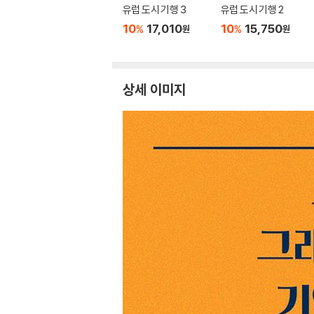
유럽 도시 기행 3
유럽 도시 기행 2
10
17,010
10
15,750
%
%
원
원
상세 이미지