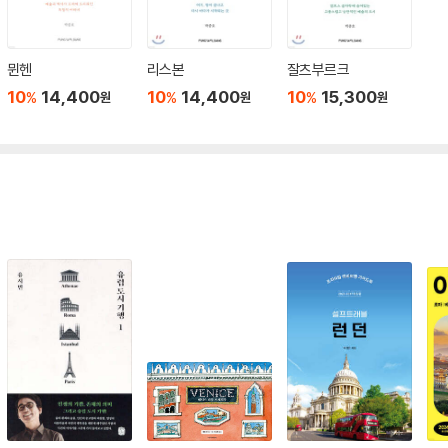
뮌헨
리스본
잘츠부르크
10
14,400
10
14,400
10
15,300
%
%
%
원
원
원