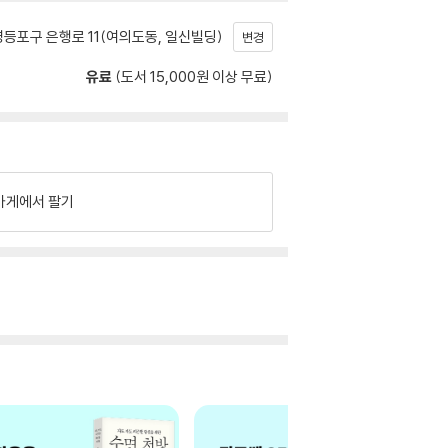
등포구 은행로 11(여의도동, 일신빌딩)
변경
유료
(도서 15,000원 이상 무료)
가게에서 팔기