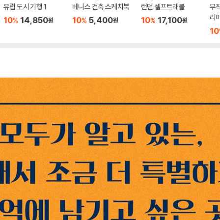
유럽 도시 기행 1
베니스 건축 스케치북
런던 셀프트래블
무
리
10
14,850
10
5,400
10
17,100
%
%
%
원
원
원
10