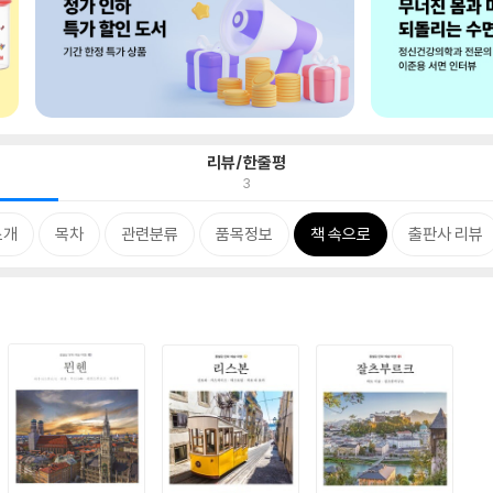
리뷰/한줄평
3
소개
목차
관련분류
품목정보
책 속으로
출판사 리뷰