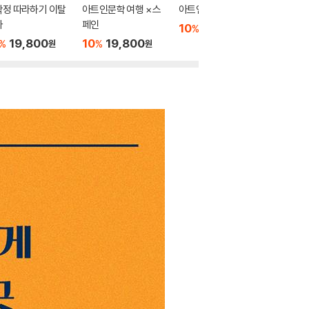
작정 따라하기 이탈
아트인문학 여행 × 스
아트인문학 여행
스페인은
아
페인
10
19,800
10
1
%
%
원
19,800
10
19,800
%
%
원
원