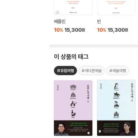
베를린
빈
10
15,300
10
15,300
%
%
원
원
이 상품의 태그
#유럽여행
#색다른예술
#예술여행