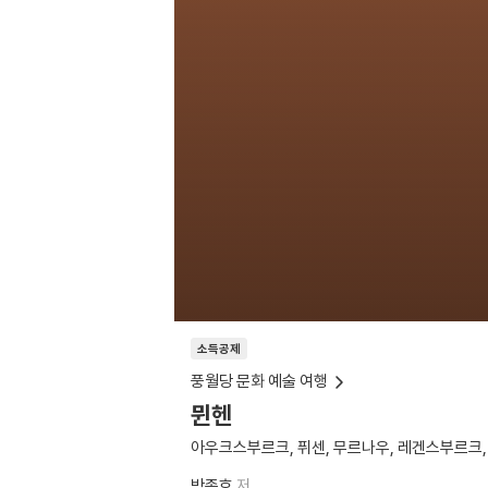
소득공제
풍월당 문화 예술 여행
뮌헨
아우크스부르크, 퓌센, 무르나우, 레겐스부르크,
박종호
저