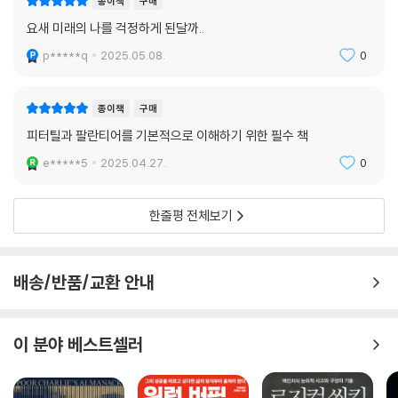
종이책
구매
틸은 두 차례나 벤처캐피털의 상식을 뒤집으며, 트렌드와는 반대로 투자하
요새 미래의 나를 걱정하게 된달까..
고 뛰어난 혁신을 알아채서 적절한 타이밍을 노려야만 막대한 이익을 거둘
수 있다는 점을 보여주었다. 그는 숨겨진 문, 한쪽 구석에 있어서 아무도 들
p*****q
2025.05.08.
0
어가려 하지 않는 문으로 들어가라고 말한다. 사람들이 몰려드는 문은 피
하라는 뜻이다. --- p.165
종이책
구매
기술 기업 창업가이자 투자가인 틸은 새로운 파괴적 스타트업의 등장 시점
피터틸과 팔란티어를 기본적으로 이해하기 위한 필수 책
을 누구보다 잘 간파하는 인물이다. 틸에게 있어 도널드 트럼프 같은 남자
e*****5
2025.04.27.
0
는 ‘파괴적 변화를 이끌 사람’이며 트럼프 정권은 ‘낡은 비즈니스 모델을 깨
뜨릴 스타트업’인 것이다.
한줄평 전체보기
틸의 판단에 따르면 트럼프에 대한 지지를 표명하는 것은 위험한 아웃사이
더에게 거는 도박이 아니었다. ‘결국 미국의 과반수가 트럼프를 지지했기’
때문이다. --- p.236
배송/반품/교환 안내
틸에 따르면 요즘은 여론조사의 영향력이 믿기지 않을 만큼 강력해서 정치
가는 다수파의 환심을 사는 데만 정신이 팔려 있다. 하지만 현재의 경향과
이 분야 베스트셀러
여론에만 집착하는 정치가는 위험을 감수하려 들지 않게 된다. 극단적인
관료주의와 은행, 보험, 에너지, 운송, 건강, 의약품 같은 중요한 산업 부문
에 대한 규제 강화는 혁신의 진전에 심각한 영향을 초래한다. 1960년대부