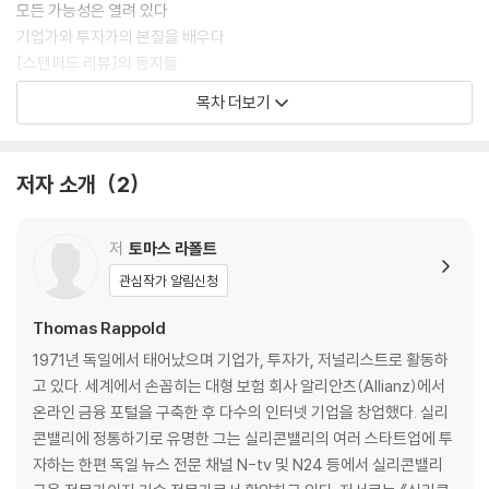
모든 가능성은 열려 있다
기업가와 투자가의 본질을 배우다
[스탠퍼드 리뷰]의 동지들
목차 더보기
2장 ‘경쟁하는 패자’가 되지 마라_좌절에서 시작된 페이팔 창업
제로섬 게임
실리콘밸리의 차세대 혁신
저자 소개
2
세계 최초 핀테크 기업, 페이팔의 설립
일론 머스크, 최악의 적에서 동료로
머스크의 해임
저
토마스 라폴트
거인, 이베이의 어깨에 올라타다
관심작가 알림신청
9·11 테러 직후 이룬 상장의 꿈
페이팔의 매각
Thomas Rappold
‘페이팔 마피아’의 탄생
1971년 독일에서 태어났으며 기업가, 투자가, 저널리스트로 활동하
단단한 유대로 맺어진 남자들
고 있다. 세계에서 손꼽히는 대형 보험 회사 알리안츠(Allianz)에서
온라인 금융 포털을 구축한 후 다수의 인터넷 기업을 창업했다. 실리
3장 페이팔과 팰런티어의 성공 비결_상식을 깨는 틸의 경영 전략
콘밸리에 정통하기로 유명한 그는 실리콘밸리의 여러 스타트업에 투
난제를 극복하는 법
자하는 한편 독일 뉴스 전문 채널 N-tv 및 N24 등에서 실리콘밸리
정부로부터의 화폐 해방