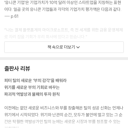
‘유니콘 기업’은 기업가치가 10억 달러 이상인 스타트업을 지칭하는 표현
세상을 바꾸는 혁신적 기술을 찾아라
이다. 일곱 곳의 유니콘 기업들과 각각의 기업가치 평가액은 다음과 같다.
‘독서광’ 틸의 애독서
--- p.61
9장 미국의 ‘그림자 대통령’_트럼프 정권을 움직이는 핵심 브레인
“나는 결제 플랫폼계의 마이크로소프트, 즉 전 세계를 위한 금융 운영체제
승자가 될 아웃사이더
로 자리 잡을 기회가 우리 회사에 있다고 믿습니다.”
‘정치적 무신론자’의 정치 개입
이와 더불어 한 가지 잊지 말아야 할 점이 있다. 페이팔의 비전은 정부가 밀
글로벌화는 ‘복사해서 붙이기’
책 속으로 더보기
어붙이는 통화의 속박으로부터 세계를 해방시키고, 국가의 영향이 미치지
미국은 더 이상 ‘첨단 기술국’이 아니다
않는 새로운 인터넷 화폐를 만드는 것이다. 다시 말해 이는 권력의 속박에
트럼프에게 125만 달러를 기부한 이유
서 벗어나려 하는 틸의 자유지상주의적인 세계관 그 자체였고, 그 결과 세
기술업계 수장들과 트럼프의 만남
출판사 리뷰
계 최초의 글로벌 금융계 인터넷 기업이 탄생하게 되었다.
‘그림자 대통령’의 측근들
‘핀테크’라는 개념은 그로부터 15년쯤 지난 다음에야 비로소 정착했고 그
트럼프의 손을 들어준 궁극의 역발상
피터 틸의 새로운 ‘부의 감각’을 배워라
후 은행, 보험회사, 벤처투자가는 너도나도 금융의 디지털화에 투자하기
진보적 혁신이 필요한 분야
위기를 새로운 부의 기회로 바꾸는
에 이르렀다. --- p.70
케임브리지 애널리티카
파괴적 역발상과 불패의 투자 원칙
“피터는 누구와도 상의하지 않고 투자 라운드를 마감해버렸어요. 그런데
10장 교육, 우주, 수명 연장을 위한 베팅_한계를 넓히는 틸의 미래 전략
이전에는 없던 새로운 비즈니스와 부를 창출해온 틸의 성공 신화는 언제나
바로 며칠 후에 주식 시장이 폭락했죠. 만일 피터가 1주일만 더 망설였다면
틸 재단: 미래를 바꾸는 도전에 주목한다
위기에서 시작되었다. 위기와 난관의 순간, 모두가 불안에 떨고 있는 그 순
우리 회사는 망했을 겁니다.”
틸 장학금: 재기 넘치는 청년들을 지원한다
간은 탁월한 역발상가인 틸의 눈에는 새로운 시장과 부를 창조할 수 있는
선견지명뿐 아니라 즉각 구체적인 행동에 나설 수 있는 실행력까지 겸비한