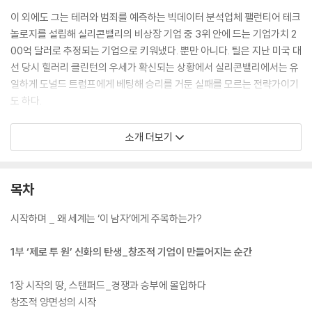
이 외에도 그는 테러와 범죄를 예측하는 빅데이터 분석업체 팰런티어 테크
놀로지를 설립해 실리콘밸리의 비상장 기업 중 3위 안에 드는 기업가치 2
00억 달러로 추정되는 기업으로 키워냈다. 뿐만 아니다. 틸은 지난 미국 대
선 당시 힐러리 클린턴의 우세가 확신되는 상황에서 실리콘밸리에서는 유
일하게 도널드 트럼프에게 베팅해 승리를 거둔 실패를 모르는 전략가이기
도 하다.
이 책은 ‘페이팔 마피아’ 탄생의 밑바탕이 된 틸의 스탠포드 재학시절부터
소개 더보기
페이팔 창업, 페이스북 저커버그와의 만남과 팰런티어의 설립 배경 그리고
미국의 그림자 대통령이 되기까지, 국내에서는 최초로 그의 일대기를 통해
『제로 투 원』에서 미처 밝히지 못했던 피터 틸만의 ‘시대를 이기는 안목’과
목차
‘숨은 투자 전략’의 비밀을 밝힌다. 역사상 가장 혁명적인 기업가, 피터 틸
의 모든 것을 파헤친 이 책은 불확실한 시대의 생존법을 고민하는 독자들
시작하며 _ 왜 세계는 ‘이 남자’에게 주목하는가?
에게 새로운 부의 기회를 발견할 투자의 눈과 뛰어난 기업가와 투자가의
본질을 알려줄 것이다.
1부 ‘제로 투 원’ 신화의 탄생_창조적 기업이 만들어지는 순간
1장 시작의 땅, 스탠퍼드_경쟁과 승부에 몰입하다
창조적 양면성의 시작