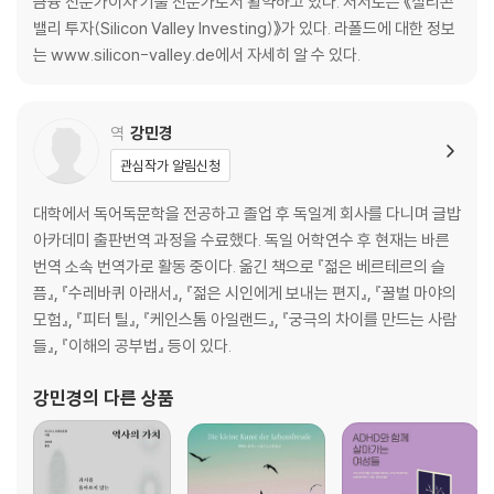
금융 전문가이자 기술 전문가로서 활약하고 있다. 저서로는 《실리콘
비즈니스 파트너 선택은 결혼과 마찬가지
밸리 투자(Silicon Valley Investing)》가 있다. 라폴드에 대한 정보
모든 전략의 초점을 하나에 맞춰라
는 www.silicon-valley.de에서 자세히 알 수 있다.
오래도록 함께할 팀을 만들어라
애자일 방식의 기업 경영
탁월한 사람을 끌어당기는 조직
역
강민경
페이팔이 창조한 혁신 매커니즘
관심작가 알림신청
테러를 예측한 빅데이터 힘, 팰런티어의 시작
철학자를 CEO에 앉힌 이유
대학에서 독어독문학을 전공하고 졸업 후 독일계 회사를 다니며 글밥
인공지능과 인간의 공동 작업
아카데미 출판번역 과정을 수료했다. 독일 어학연수 후 현재는 바른
안전과 사생활 보호, 무엇이 우선인가?
번역 소속 번역가로 활동 중이다. 옮긴 책으로 『젊은 베르테르의 슬
데이터와 ‘대화’하는 최강의 엔지니어들
픔』, 『수레바퀴 아래서』, 『젊은 시인에게 보내는 편지』, 『꿀벌 마야의
기술 혁신의 비밀은 무한 상상력을 가진 작은 팀
모험』, 『피터 틸』, 『케인스톰 아일랜드』, 『궁극의 차이를 만드는 사람
팰런티어의 그늘
들』, 『이해의 공부법』 등이 있다.
피터 틸과 마크 저커버그
강민경
의 다른 상품
4장 ‘역발상’이 답이다_성공 스타트업의 조건
《제로 투 원》의 탄생
파괴적 사고로 기회를 포착하라