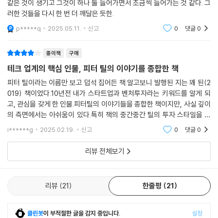
같은 것이 생기고 그것이 하나 둘 늘어가면서 조금씩 늘어가는 것 같다. 그
는 틸이 운영했던 회사에서 뽑아온 열 명이 전부다. 어떤 기업의 누구에게
러한 것들을 다시 한 번 더 깨달은 듯한.
자금을 제공할지에 대한 최종 결정은 로얀과 틸이 내린다. 로얀에 따르면
p*****q
2025.05.11.
신고
0
댓글
0
원래는 영구채 형태를 생각했고 15년 후에 주식을 상장할 계획이었다. 틸
과 로얀은 그 기간 동안 자신들이 투자한 돈이 묶이는 것도 각오하고 있었
종이책
구매
던 것이다. 하지만 이를 너무 급진적인 방식이라 여긴 투자자들로 인해 두
사람은 결국 좀 더 일반적인 펀드 구조를 택하기로 했다. 그렇다고 해도 만
테크 업계의 핵심 인물, 피터 틸의 이야기를 종합한 책
기가 12년인 장기 펀드였지만 말이다.
피터 틸이라는 이름만 보고 덥석 집어든 책.알고보니 발행된 지는 꽤 된(2
미스릴 캐피털의 포트폴리오는 실리콘밸리에서 아무도 들어본 적이 없을
019) 책이었다.10년전 내가 스타트업과 벤처투자라는 키워드를 알게 되
만한 기업에 집중되어 있다. 그중에는 현금흐름 최적화 서비스를 제공하는
고, 관심을 갖게 한 인물.피터틸의 이야기들을 종합한 책이지만, 사실 깊이
미국 캔자스시티의 핀테크 기업 C2FO, 프랑스 툴루즈의 하수관 조사 로봇
의 측면에서는 아쉬움이 있다.특히 책의 중간중간 틸의 투자 스타일을 워
개발 회사, 철도 승차권 예약 서비스를 제공하는 보스턴의 기술 기업 등이
렌 버핏과 비교하여 서술하는 부분이 있는데, 알맞은 비교는 아니라고 생
i******g
2025.02.19.
신고
0
댓글
0
각한다.여전히 피터
포함되어 있다. --- p.151
리뷰 전체보기
파운더스 펀드는 틸이 2005년에 페이팔 공동 창업자인 켄 하워리, 루크
노섹과 함께 설립한 펀드 회사다. 파운더스 펀드 선언문의 “우리는 하늘을
나는 자동차를 원했지만 결국 얻은 건 140자뿐이었다.”라는 문구는 전 세
리뷰
21
한줄평
21
계적으로 널리 알려졌다. 이는 트위터, 그리고 위험 부담은 크지만 세상을
뒤바꿀 만한 기술에 투자하려 들지 않는 벤처투자가들을 향한 신랄한 풍자
클린봇
이 부적절한 글을 감지 중입니다.
설정