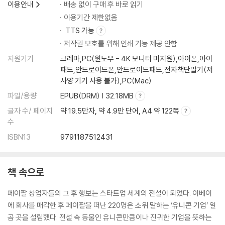
이용안내
배송 없이 구매 후 바로 읽기
엄선하고 또 엄선하라
수비 범위를 공고히 하라
이용기간 제한없음
장기적 관점을 가져라
TTS 가능
숨겨진 문으로 들어가라
저작권 보호를 위해 인쇄 기능 제공 안함
유행어를 피하라
지원기기
크레마,PC(윈도우 - 4K 모니터 미지원),아이폰,아이
자기 발로 일어서라
패드,안드로이드폰,안드로이드패드,전자책단말기(저
단단한 우정을 쌓아라
사양 기기 사용 불가),PC(Mac)
0에서 1을 만드는 것이 ‘진보’다
파일/용량
EPUB(DRM) | 32.18MB
글자 수/ 페이지
약 19.5만자, 약 4.9만 단어, A4 약 122쪽
* Case Study_피터 틸의 투자 사례 분석
수
사례 분석 1: 페이스북
ISBN13
9791187512431
사례 분석 2: 팰런티어
3부 무엇이 그를 움직이는가_피터 틸이 그리는 멋진 신세계
책 속으로
8장 기술을 권력으로부터 해방시켜라_틸의 자유지상주의 사상
페이팔 창업자들의 그 후 행보는 스타트업 세계의 전설이 되었다. 이베이
권력으로부터 자유로운 공간
에 회사를 매각한 후 페이팔을 떠난 220명은 소위 말하는 ‘유니콘 기업’ 일
우리는 정체된 현실을 깨닫지 못한다
곱 곳을 설립했다. 전설 속 동물인 유니콘만큼이나 진귀한 기업을 뜻하는
미래에 무슨 일이 생긴 것일까?