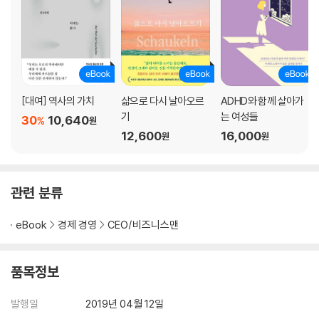
실패하지 않는 스타트업의 열 가지 규칙
2부 미래 자본을 설계하는 ‘미다스의 손’_피터 틸의 투자 황금률
5장 어디에 투자할 것인가_투자를 판단하는 틸의 접근법
틸의 기업 평가 방식
[대여] 역사의 가치
삶으로 다시 날아오르
ADHD와 함께 살아가
마지막 수를 연구하라
기
는 여성들
30
10,640
‘경제적 해자’를 만든 구글과 애플
%
원
12,600
16,000
원
원
시장 점유와 시장 창조
시장을 독점하는 기업의 네 가지 요소
6장 미래 시장을 선점하라_특이하고 야심 찬 틸의 투자사들
관련 분류
역발상으로 세계 경제를 파고드는 ‘클래리엄 캐피털’
현대판 버크셔 해서웨이 ‘미스릴 캐피털’
eBook
경제 경영
CEO/비즈니스맨
완전히 새로운 시장을 창조하는 ‘파운더스 펀드’
전 세계 스타트업을 주시하는 ‘발라 벤처스’
품목정보
투자 후보와의 연결고리를 만드는 ‘와이콤비네이터’
발행일
2019년 04월 12일
7장 워런 버핏 vs. 피터 틸_두 투자 귀재의 공통점과 차이점