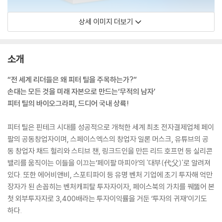
상세 이미지 더보기
소개
“전 세계 리더들은 왜 피터 틸을 주목하는가?”
손대는 모든 것을 미래 자본으로 만드는‘무적의 남자’
피터 틸의 바이오그라피, 드디어 국내 상륙!
피터 틸은 핀테크 시대를 성공적으로 개척한 세계 최초 전자결제업체 페이
팔의 공동창업자이며, 스페이스엑스의 창업자 일론 머스크, 유튜브의 공
동 창업자 채드 헐리와 스티브 챈, 링크드인을 만든 리드 호프먼 등 실리콘
밸리를 움직이는 이들을 이끄는‘페이팔 마피아’의 '대부(代父)'로 알려져
있다. 또한 에어비앤비, 스포티파이 등 유명 벤처 기업에 초기 투자해 억만
장자가 된 손꼽히는 벤처캐피탈 투자자이자, 페이스북의 가치를 꿰뚫어 본
첫 외부투자자로 3,400배라는 투자이익률을 거둔 ‘투자의 귀재’이기도
하다.