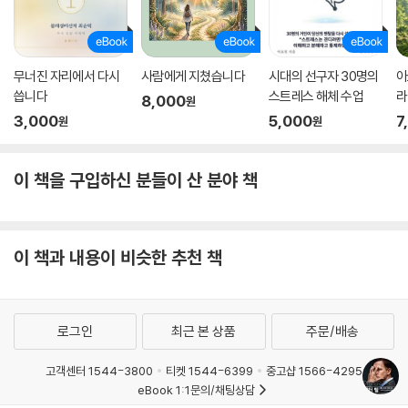
안에 ‘개입’하는 데 의미가 있다고 여긴다. 틸은 이렇게 말했다.
“정치는 신이 아니고, 그 모든 것도 아닙니다.” --- p.241
미국의 온라인 정치 전문 일간지 〈폴리티코Politico〉는 틸을 ‘그림자 대통
무너진 자리에서 다시
사람에게 지쳤습니다
시대의 선구자 30명의
아
령’이라 일컬었다. 최근 들어 틸과 가까운 직원들이 그를 그렇게 부르는 듯
씁니다
스트레스 해체 수업
라
8,000
원
한데, 실제로 틸은 여러 회의에 참석하며 트럼프 정권에서 상당한 존재감
3,000
5,000
7
원
원
을 발휘하고 있다. 체스의 명수이자 스타트업을 이끈 경험이 있는 틸은 인
재를 적재적소에 배치하는 데 능통하다. 그렇다면 워싱턴의 ‘수렁’을 깨끗
이 말리고 틸이 신뢰하는 전문가를 요직에 앉혀 규제를 완화하고 혁신을
이 책을 구입하신 분들이 산 분야 책
도모할 수 있을지도 모른다. --- p.256
2015년 말 틸은 테슬라의 일론 머스크, 링크드인의 리드 호프먼, 와이콤비
이 책과 내용이 비슷한 추천 책
네이터의 샘 올트먼 및 제시카 리빙스턴과 공동으로 비영리 인공지능 연구
단체인 오픈AI를 설립했다. ‘디지털 지능을 수익 창출이 아닌 인류 전체가
혜택을 누릴 수 있는 방향으로 발전시키는 것’을 목표로 하는5 이 회사에
는 아마존웹서비스AWS나 인도의 IT 기업 인포시스를 포함한 후원자들이
로그인
최근 본 상품
주문/배송
총 10억 달러의 자금을 제공했다. 이렇게 해서 머스크와 틸은 알파벳, 애
플, 페이스북, 마이크로소프트 같은 거대 기술 기업에 대항할 태세를 갖췄
고객센터 1544-3800
티켓 1544-6399
중고샵 1566-4295
eBook 1:1문의/채팅상담
다. 이들 기업은 인공지능 분야의 저명한 학자와 스타트업을 대거 흡수해