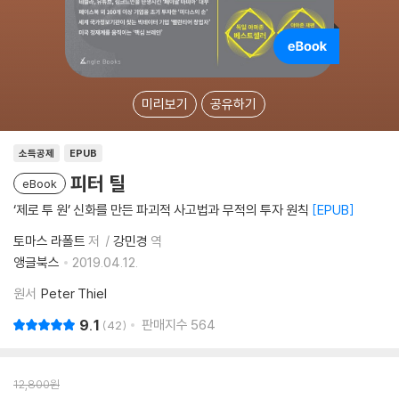
미리보기
공유하기
소득공제
EPUB
피터 틸
eBook
‘제로 투 원’ 신화를 만든 파괴적 사고법과 무적의 투자 원칙
EPUB
토마스 라폴트
저
강민경
역
앵글북스
2019.04.12.
원서
Peter Thiel
9.1
판매지수
564
42
12,800
원