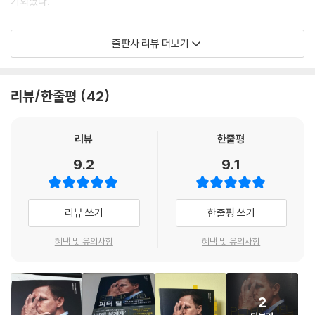
브레이크아웃 연구소: ‘한 단계 위’ 사회를 향한다
기회였다.
인물은 많지 않다. 틸은 뛰어난 사상가인 데 더해 세상에 대한 확고한 비전
도 가지고 있었다. 그는 페이팔이 어떤 난관에 부딪힐 때든 단단한 유대감
맺음말_ 앞으로의 미래는 어떻게 될 것인가?
신생 기업이었던 페이팔의 성장 초기, 페이팔을 위협하는 강력한 라이벌인
출판사 리뷰 더보기
으로 맺어진 팀과 함께 곧바로 해결책을 찾아냈다. --- p.71
미주
일론 머스크의 엑스닷컴이 등장했을 때 틸은 불필요한 경쟁 대신 엑스닷컴
과의 합병을 통해 전자상거래 시장의 최고 자리에 오를 수 있는 발판을 마
기업의 비전이나 전략의 성공 여부는 직원들이 그것을 얼마나 잘 실행에
련하며 위기를 성장의 기회로 바꿨다. 닷컴 버블 붕괴 직후 벤처캐피털 펀
리뷰/한줄평
42
옮기는가에 따라 결정된다. 이런 이유로 틸은 동료 의식과 팀워크를 특히
드 대부분이 페이스북에 대한 초기 투자를 꺼려했을 때조차 틸은 SNS의
중요하게 여기는데, 페이팔을 창업했을 때부터 시작된 이러한 전통은 그
성장 가능성을 누구보다 먼저 꿰뚫어 본 페이스북의 첫 외부투자자가 되었
후로도 꾸준히 이어졌다.
다. 그 후 페이스북은 기업가치 4320억 달러(2017년 6월 기준)에 달하는
리뷰
한줄평
틸은 ‘동기 부여는 늘 중요하다’고 강조한다. “좋은 기업에는 그 사람만이
세계적인 기업이 되었고 틸은 8년간의 페이스북 투자를 통해 3,400배라
9.2
9.1
할 수 있는 특수한 임무가 있습니다. ‘그 일은 당신만이 실현할 수 있다.’ 이
는 투자이익률을 기록했다.
것이 페이팔의 비전이었죠.”
구글이나 마이크로소프트 같은 기술 기업 출신의 창업자들이 페이팔 마피
또한 9.11 테러로 전 세계가 충격에 휩싸여 있을 무렵 사이버 범죄 증가와
리뷰 쓰기
한줄평 쓰기
아처럼 질과 양 모두 충실한 스타트업을 일궈내지 못하는 것은 틸이 보기
테러 위협으로 인한 빅데이터 분석 수요가 있다고 판단한 틸은 팰런티어를
에 전혀 이상한 일이 아니다. 모든 게 완벽히 갖춰진 회사의 일원이었던 사
설립했다. 그 후 팰런티어의 범죄 탐지 기술 소프트웨어는 오사마 빈라덴
혜택 및 유의사항
혜택 및 유의사항
람은 아무것도 없는 상태에서 회사를 구축하는 일을 과소평가하기가 쉽기
추적 및 초대형 금융사기 사건의 범인인 버나드 메이도프 체포에 결정적
때문이다. --- p79
숨은 역할을 하며 큰 성공을 거두었다. 틸은 팰런티어를 통해 14년 동안 3
6~60배 정도의 수익을 올리며 또 한 번 그의 불패 신화 증명했다.
테러와의 전쟁이라는, 아무도 경험한 적 없는 신종 전쟁을 위해선 예전과
2