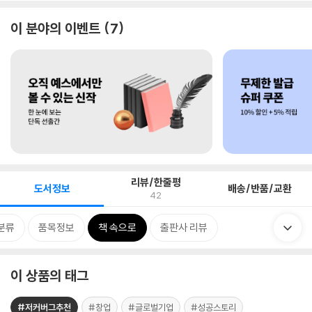
이 분야의 이벤트
7
리뷰/한줄평
도서정보
배송/반품/교환
42
분류
품목정보
책 속으로
출판사 리뷰
이 상품의 태그
#저커버그추천
#창업
#글로벌기업
#성공스토리