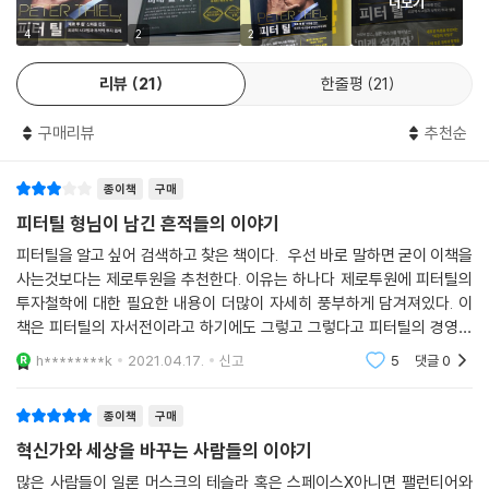
다른 대책이 필요했다. 틸의 대책이란 기술의 힘으로 테러를 방지함과 동
더보기
틸은 최근‘실리콘밸리의 전성기는 끝났다’선언 후 실리콘밸리에서 LA로
시에 시민의 자유도 보호하는 것이었다.
거주지와 사무실을 옮겨 기술업계에 큰 반향을 일으키며 또 다른 혁명을
4
2
2
페이팔의 매각으로 약 5,500만 달러를 손에 넣은 틸은 다시 새로운 ‘전
예고하고 있다.
투’에 돌입했고 2004년에 팰런티어를 창업했다. 팰런티어는 데이터 마이
리뷰
21
한줄평
21
닝 소프트웨어를 개발, 판매하고 보안 솔루션을 제공하는 기업이다.
위기의 순간마다 새로운 시장과 부의 기회를 거머쥔 피터 틸에게는 그만의
팰런티어의 근원 역시 페이팔이다. 페이팔은 결제 시의 사기를 방지하고
구매리뷰
추천순
탁월한 선견지명과 즉각 구체적인 행동에 나설 수 있는 실행력, 그리고 세
수상한 돈의 흐름을 탐지하는, 대단히 뛰어난 독자적 알고리즘을 개발한
상에 대한 확고한 비전이 있었다.
바 있었다. 이 알고리즘은 정밀도가 높아 치안 당국도 주목할 정도였는데,
종이책
구매
팰런티어는 이 기술을 발전시켜 테러와 범죄 단속 등의 거시적인 니즈에
이 책은 그가 어떻게 지속적으로 성공적인 창업과 투자의 판단을 내릴 수
피터틸 형님이 남긴 흔적들의 이야기
부합하고자 했다. --- p.92
있었는지를 깊이 파고들며 지금까지 알려지지 않았던 틸의 사고법과 접근
피터틸을 알고 싶어 검색하고 찾은 책이다. 우선 바로 말하면 굳이 이책을
법을 통해 완전히 새로운 비즈니스와 투자의 세계로 안내한다.
사는것보다는 제로투원을 추천한다. 이유는 하나다 제로투원에 피터틸의
팰런티어의 중추는 영업이나 마케팅 같은 부문이 아니라 엔지니어 중심의
투자철학에 대한 필요한 내용이 더많이 자세히 풍부하게 담겨져있다. 이
창업 문화다. 일반적인 기업에서 소프트웨어 개발자는 사무실에만 틀어박
· 세계 최초 핀테크 기업 페이팔은 어떻게 성공할 수 있었을까?
책은 피터틸의 자서전이라고 하기에도 그렇고 그렇다고 피터틸의 경영전
혀 일할 뿐 고객과 직접 만날 일이 없지만 팰런티어에서는 다르다. 일단 계
· 유튜브, 테슬라, 링크드인 같은 유니콘 기업의 창업자를 배출할 수 있었
략에 대한 이야기가 담겼다고 하기에는 제로투원에 비해 많이 약하다. 그
h********k
2021.04.17.
신고
5
댓글
0
약이 성사되면 소프트웨어 개발자가 고객과 직접 소통하면서 고객의 요구
럼 이책은
던 이유는?
에 맞춰 제품 개발을 진행하기 때문이다. 카프는 개발자야말로 제품의 장
· 틸은 어떻게 페이스북의 가능성을 누구보다도 빨리 꿰뚫어 보았을까?
종이책
구매
단점을 가감 없이 설명할 수 있고 눈앞에 놓인 과제를 어떻게 해결해야 할
· 테러, 범죄를 예측하는 베일에 싸인 빅데이터 분석기업 팰런티어를 창업
지 잘 알기 때문에 고객과 강한 신뢰 관계를 형성할 수 있다고 생각한다.
혁신가와 세상을 바꾸는 사람들의 이야기
한 이유는?
“개발자들은 어떻게 봐도 아스퍼거 증후군이 있는 사람들 같지만, 업무적
· 버핏의 투자를 단 20년 만에 따라잡을 수 있었던 틸의 투자 전략은?
많은 사람들이 일론 머스크의 테슬라 혹은 스페이스X아니면 팰런티어와