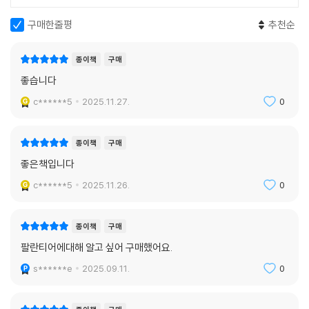
였다.
“미래에 무슨 일이 생긴 걸까?”
구매한줄평
추천순
파운더스 펀드의 투자 대상은 이 질문을 출발점으로 삼고 해결하기 어려운
지구적 규모의 문제에 매진하며 기업가 정신으로 똘똘 뭉친 인재들이다.
종이책
구매
이들이 몰두하는 것은 대부분 과학과 기술 분야의 난제들인데, 틸 팀은 이
좋습니다
펀드를 통해 흥미로운 상호 이익이 되는 관계들을 만들어내고자 한다. 선
진국을 더욱 성장시킬 기술을 개발하게끔 지원함과 동시에 투자자에게는
c******5
2025.11.27.
0
큰 수익을 안겨주려는 것이다. --- p.153
종이책
구매
틸은 잡스와 애플이 제품으로 달성한 것과 똑같은 성공을 투자에서 세 차
좋은책입니다
례나 이루어냈다. 페이팔과 팰런티어의 창업자로서, 또 페이스북의 첫 외
부 투자자로서 수십억 달러 규모의 성공 신화를 쓴 바 있기 때문이다. 201
c******5
2025.11.26.
0
7년 봄 페이팔의 기업가치는 520억 달러였고 이를 팰런티어의 200억 달
러, 페이스북의 4,100억 달러와 합치면 틸이 투자한 기업들의 가치총액은
종이책
구매
무려 4,820억 달러에 달한다. 참고로 버핏이 운영하는 버크셔 해서웨이의
팔란티어에대해 알고 싶어 구매했어요.
기업가치는 4,100억 달러다. 버핏이 버크셔의 경영권을 인수한 때가 지금
으로부터 50년도 더 전인 1965년이고 페이팔이 설립된 때는 1998년이
s******e
2025.09.11.
0
니, 틸은 버핏의 성과를 20년 만에 따라잡은 것이다. --- p.161