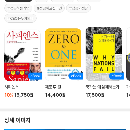
#성공하는기업
#성공하고싶다면
#성공과성장
#CEO는누가되나
사피엔스
제로 투 원
국가는 왜 실패하는가
과
10
15,750
14,400
17,500
1
%
원
원
원
상세 이미지