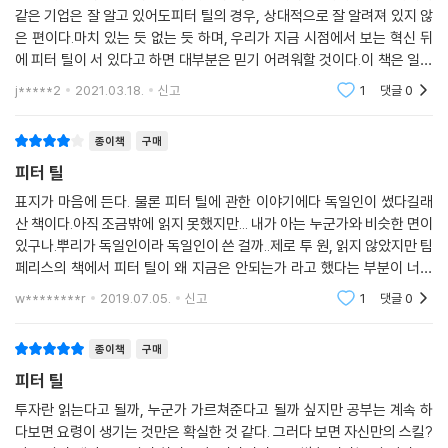
으로 항상 기대를 저버리지 않다 보니 고객으로부터 전폭적인 신뢰를 받
같은 기업은 잘 알고 있어도피터 틸의 경우, 상대적으로 잘 알려져 있지 않
· 트럼프를 지지하고 그의 정권 인수팀에 합류한 진짜 목적은?
죠. 팰런티어는 그런 회사입니다.”
은 편이다.마치 있는 듯 없는 듯 하며, 우리가 지금 시점에서 보는 혁신 뒤
· 그는 왜 실리콘밸리의 정점에 군림하면서도 그곳을 답답하게 여길까?
“팰런티어의 개발팀은 그야말로 초일류예요. 문제를 철저히 파고들며 데
에 피터 틸이 서 있다고 하면 대부분은 믿기 어려워할 것이다.이 책은 일론
· 그가 투자하고자 하는 미래 기업의 모습은?
이터와 ‘대화’하는 모습은 정말 입이 다물어지지 않을 정도였죠.”
머스크와 같은 마치 우리와 대화가 통할 수 있을가 싶은 혁신가들과 우리
· 시대를 읽고 보다 큰 그림을 그리기 위한 틸의 비전은?
j*****2
2021.03.18.
신고
1
댓글
0
들을 연결해주
인큐텔의 책임자였던 허시 파텔은 그렇게 말하며 혀를 내둘렀다. --- p.10
1
종이책
구매
피터 틸
틸은 경제통임과 동시에 철학자다. 틸의 목표는 보통 사람들과 다른 길을
찾아내는 것이다. 요컨대 틸은 역발상 투자가로서 또 다른 버블과 비정상
표지가 마음에 든다. 물론 피터 틸에 관한 이야기에다 독일인이 썼다길래
산 책이다.아직 조금밖에 읽지 못했지만... 내가 아는 누군가와 비슷한 면이
적인 세계 경제라는, 어느 쪽으로 흘러가도 위험한 베팅에 굳이 몸을 던진
있구나.뿌리가 독일인이라 독일인이 쓴 걸까..제로 투 원, 읽지 않았지만 팀
다. 틸의 투자 팀은 다른 투자자들이 일본 국체를 팔아치울 때 그것을 사들
페리스의 책에서 피터 틸이 왜 지금은 안되는가 라고 했다는 부분이 너무
였고 석유 공급이 어려워지면 치솟는 유가에 베팅하는 등 투자에서 역발상
강렬했다.일단 인상적인 글귀들 -아이폰에 사용된 기술은 아폴로 계획에
적인 행보를 보였다. 부동산 버블이 한창이던 2008년 여름까지 펀드 수익
w********r
2019.07.05.
신고
1
댓글
0
필적할 만
률이 오르면서 클래리엄에 투자했던 틸의 원금 1,000만 달러는 70억 달
러 이상으로 불어났다. 고작 6년 만에 700배의 수익을 거둔 것이다. 이때
종이책
구매
틸은 ‘투자의 귀재’라는 명성을 얻었다. --- p.148
피터 틸
투자란 읽는다고 될까, 누군가 가르쳐준다고 될까 싶지만 공부는 계속 하
미스릴 캐피털은 슬림한 회사로, 현대판 버크셔 해서웨이 같은 느낌을 준
다보면 요령이 생기는 것만은 확실한 것 같다. 그러다 보면 자신만의 스킬?
다. 로얀은 경영 책임자, 틸은 투자위원회 의장이며 그 외의 직원들이라고