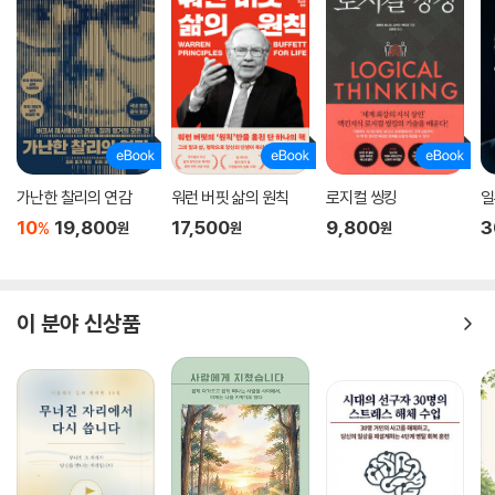
터 기술업계가 장족의 발전을 이룰 수 있었던 것은 빌 게이츠와 래리 페이
지, 세르게이 브린이 창고에서 스타트업을 창업했을 때 그 누구의 감시도
받지 않았기 때문이다. 정치가로서는 때때로 인터넷 산업과 충돌하는 구경
제의 대기업을 타깃으로 삼는 편이 훨씬 더 효과적이었던 것이다 --- p.23
9
틸이 트럼프에 대한 지지 및 자금 지원 결심을 발표하자 실리콘밸리에서는
가난한 찰리의 연감
워런 버핏 삶의 원칙
로지컬 씽킹
일
비명이 터져 나왔다. 페이스북 이사직과 와이콤비네이터 비상근 파트너 자
10
19,800
17,500
9,800
3
%
원
원
원
리에서 물러나라고 틸에게 강력히 요구하는 사람도 있었다. 틸이 정부와
군을 고객으로 둔 팰런티어의 회장이자 최대 주주라는 입장도 거센 비난을
받는 데 한몫했다. 틸의 친구였던 와이콤비네이터 대표 샘 올트먼은 철저
한 트럼프 비판자였기에 틸에 대한 실망을 노골적으로 드러냈다.
이 분야 신상품
많은 인터넷 기업은 분기마다 수십억 달러를 쌓아두고 워싱턴의 정치가와
마찬가지로 정치적 보호막 안에서 쾌적하게 살아간다. 미국의 다른 지역이
어떤 상황인지는 알 바 없다는 듯 말이다.
틸은 정치에 관한 한 자신은 ‘무신론자’라고 생각한다. 스타트업을 창업할
때마다 새로운 한계에 도전해왔지만 ‘우리는 항상 정치 체제 안에서 움직
이고, 그 체제에는 정당성이 있다’는 것이 틸의 생각이다. 그렇기에 그는 그