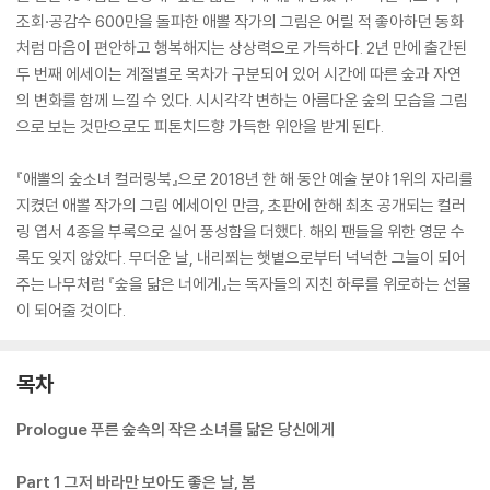
조회·공감수 600만을 돌파한 애뽈 작가의 그림은 어릴 적 좋아하던 동화
처럼 마음이 편안하고 행복해지는 상상력으로 가득하다. 2년 만에 출간된
두 번째 에세이는 계절별로 목차가 구분되어 있어 시간에 따른 숲과 자연
의 변화를 함께 느낄 수 있다. 시시각각 변하는 아름다운 숲의 모습을 그림
으로 보는 것만으로도 피톤치드향 가득한 위안을 받게 된다.
『애뽈의 숲소녀 컬러링북』으로 2018년 한 해 동안 예술 분야 1위의 자리를
지켰던 애뽈 작가의 그림 에세이인 만큼, 초판에 한해 최초 공개되는 컬러
링 엽서 4종을 부록으로 실어 풍성함을 더했다. 해외 팬들을 위한 영문 수
록도 잊지 않았다. 무더운 날, 내리쬐는 햇볕으로부터 넉넉한 그늘이 되어
주는 나무처럼 『숲을 닮은 너에게』는 독자들의 지친 하루를 위로하는 선물
이 되어줄 것이다.
목차
Prologue 푸른 숲속의 작은 소녀를 닮은 당신에게
Part 1 그저 바라만 보아도 좋은 날, 봄