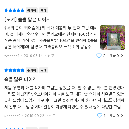
종이책
구매
[도서] 숲을 닮은 너에게
《너의 숲이 되어줄게》의 작가 애뽈의 두 번째 그림 에세
이. 첫 에세이 출간 후 그라폴리오에서 연재한 160점의 새
작품 중에 가장 많은 사랑을 받은 104점을 선정해 《숲을
닮은 너에게》에 담았다. 그라폴리오 누적 조회·공감수 60
0만을 돌파한 애뽈 작가의 그림은 어릴 적 좋아하던 동화
w*****8
2019.05.14.
신고
2
댓글
0
처럼 마음이 편안하고 행복해지는 상상력으로 가득하다.
2년 만에 출간된 두 번째 에세이는 계절
종이책
구매
숲을 닮은 너에게
처음 우연히 애뽈 작가의 그림을 접했을 때, 알 수 없는 위로를 받았었다.
그림도 예뻤지만, 숲소녀에게서 나를 보고, 내가 숲 속에서 치유받고 있는
듯한 느낌이 들었기 때문이다. 그런 숲소녀이기에 숲소녀 시리즈를 검색해
서 전부 다 구입 중이다. 일상이 이렇게 다양할 수 있나 싶게 다양한 그림이
있는데, 하나같이 다 예쁘고 소박하고 아담하고 아늑하다. 일러스트 분야
s******0
2019.09.22.
신고
1
댓글
0
에서 유례없