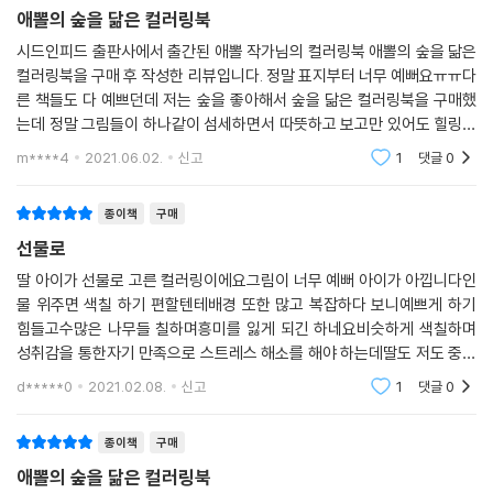
애뽈의 숲을 닮은 컬러링북
시드인피드 출판사에서 출간된 애뽈 작가님의 컬러링북 애뽈의 숲을 닮은
컬러링북을 구매 후 작성한 리뷰입니다. 정말 표지부터 너무 예뻐요ㅠㅠ다
른 책들도 다 예쁘던데 저는 숲을 좋아해서 숲을 닮은 컬러링북을 구매했
는데 정말 그림들이 하나같이 섬세하면서 따뜻하고 보고만 있어도 힐링이
됩니다. 제가 잘 색칠할 수 있을지요?ㅠㅠ 빨리 그림들에 색을 입히고 싶
m****4
2021.06.02.
신고
1
댓글
0
어요.
종이책
구매
선물로
딸 아이가 선물로 고른 컬러링이에요그림이 너무 예뻐 아이가 아낍니다인
물 위주면 색칠 하기 편할텐테배경 또한 많고 복잡하다 보니예쁘게 하기
힘들고수많은 나무들 칠하며흥미를 잃게 되긴 하네요비슷하게 색칠하며
성취감을 통한자기 만족으로 스트레스 해소를 해야 하는데딸도 저도 중도
포기함그게 아쉽지만 그림은 예쁨소장용 엽서로 가지만 좋을 거 같은 컬러
d*****0
2021.02.08.
신고
1
댓글
0
링북
종이책
구매
애뽈의 숲을 닮은 컬러링북