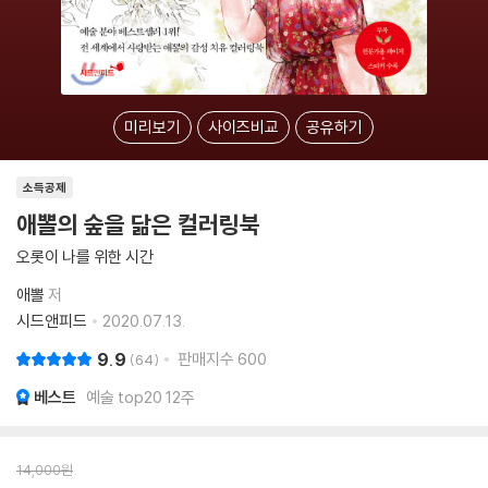
미리보기
사이즈비교
공유하기
소득공제
애뽈의 숲을 닮은 컬러링북
오롯이 나를 위한 시간
애뽈
저
시드앤피드
2020.07.13.
9.9
판매지수
600
64
베스트
예술 top20 12주
14,000
원