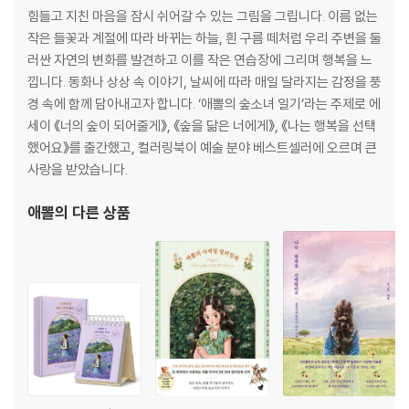
복해진 오늘 오후 ┃ 새집으로 이사 갈까요? ┃ 너의 눈으로 바라본 나 ┃
힘들고 지친 마음을 잠시 쉬어갈 수 있는 그림을 그립니다. 이름 없는
책을 읽기엔 너무 포근한 오후 ┃ 코코 ┃ 여행 ┃ 오늘의 일기
작은 들꽃과 계절에 따라 바뀌는 하늘, 흰 구름 떼처럼 우리 주변을 둘
러싼 자연의 변화를 발견하고 이를 작은 연습장에 그리며 행복을 느
Part 3 기분이 좋아지는 상상
낍니다. 동화나 상상 속 이야기, 날씨에 따라 매일 달라지는 감정을 풍
경 속에 함께 담아내고자 합니다. ‘애뽈의 숲소녀 일기’라는 주제로 에
책 속 세계로 가는 문 ┃ 만약 내가 커다랗게 된다면 ┃ 구름 세탁기 ┃ 간
세이 《너의 숲이 되어줄게》, 《숲을 닮은 너에게》, 《나는 행복을 선택
직하고픈 날┃ 달 파이 ┃ 꿈에서 만나요 ┃ 마음대로 되지 않는 날 ┃ 포
했어요》를 출간했고, 컬러링북이 예술 분야 베스트셀러에 오르며 큰
옹 ┃ 햇볕 아래 ┃ 여행 계획표 ┃ 지혜가 열리는 나무 ┃ 잠이 오게 하는
사랑을 받았습니다.
마법 ┃ 내 두 손 가득, 행복 ┃ 겨울이라는 아이 ┃ 눈사람에게 보금자리
를 ┃ 달콤한 휴식 ┃ 거울 ┃ 행복을 잡아요
애뽈
의 다른 상품
부록
전문가용 페이지 ┃ 컬러링 스티커