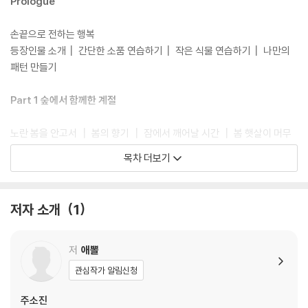
Prologue
손끝으로 전하는 행복
등장인물 소개┃ 간단한 소품 연습하기┃ 작은 식물 연습하기┃ 나만의
패턴 만들기
Part 1 숲에서 함께한 계절
노란 봄을 안고서 ┃ 봄의 향기 ┃ 잠에서 깨어날 시간 ┃ 봄 햇살이 머무
는 오후 ┃ 능소화 피는 계절 ┃ 책 산책 ┃ 해를 바라보는 마음 ┃ 여름의
목차 더보기
불청객 ┃ 내일 날씨, 맑음 ┃ 걷기 ┃ 좋은 계절 ┃ 뜻밖의 가을 ┃ 가을
베레모 ┃ 겨울 아침 ┃ 겨울맞이 ┃ 겨울의 선물 ┃ 분명 즐거운 크리스
마스가 될 거예요 ┃ 새 일기장을 꺼내요 ┃ 새해 인사
저자 소개
1
Part 2 일상 속 작은 행복
저
애뽈
빨간 대문 ┃ 스위치 ┃ 시리얼 한 컵 어때요? ┃ 숲속 작은 카페 ┃ 너의
관심작가 알림신청
온기 ┃ 전등갓 모자 ┃ 커튼을 좀 닫아줄래요? ┃ 점심 미술 시간 ┃ 집
으로 들어온 바람 ┃ 오늘도 이렇게나 눈부신 하루 ┃ 핫초코 ┃ 문득 행
주소진