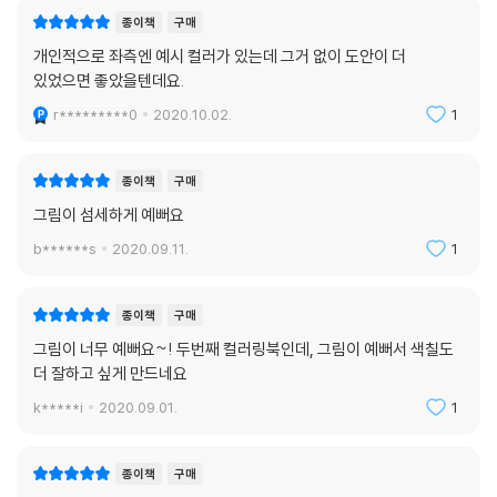
종이책
구매
개인적으로 좌측엔 예시 컬러가 있는데 그거 없이 도안이 더
있었으면 좋았을텐데요.
r*********0
2020.10.02.
1
종이책
구매
그림이 섬세하게 예뻐요
b******s
2020.09.11.
1
종이책
구매
그림이 너무 예뻐요~! 두번째 컬러링북인데, 그림이 예뻐서 색칠도
더 잘하고 싶게 만드네요
k*****i
2020.09.01.
1
종이책
구매