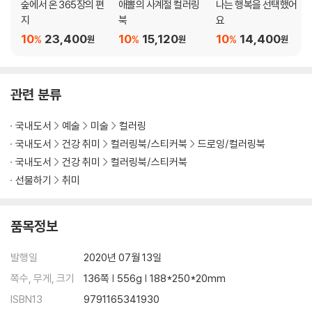
숲에서 온 365장의 편
애뽈의 사계절 컬러링
나는 행복을 선택했어
지
북
요
10
23,400
10
15,120
10
14,400
%
%
%
원
원
원
관련 분류
국내도서
예술
미술
컬러링
국내도서
건강 취미
컬러링북/스티커북
드로잉/컬러링북
국내도서
건강 취미
컬러링북/스티커북
선물하기
취미
품목정보
발행일
2020년 07월 13일
쪽수, 무게, 크기
136쪽 | 556g | 188*250*20mm
ISBN13
9791165341930