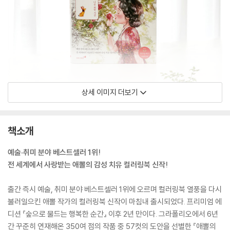
상세 이미지 더보기
책소개
예술·취미 분야 베스트셀러 1위!
전 세계에서 사랑받는 애뽈의 감성 치유 컬러링북 신작!
출간 즉시 예술, 취미 분야 베스트셀러 1위에 오르며 컬러링북 열풍을 다시
불러일으킨 애뽈 작가의 컬러링북 신작이 마침내 출시되었다. 프리미엄 에
디션 『숲으로 물드는 행복한 순간』 이후 2년 만이다. 그라폴리오에서 6년
간 꾸준히 연재해온 350여 점의 작품 중 57컷의 도안을 선별한 『애뽈의