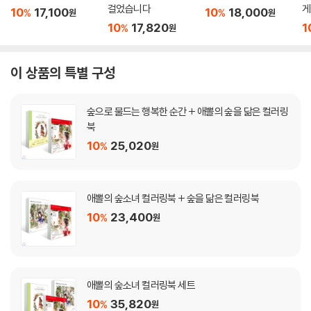
걸었습니다
게
10
17,100
10
18,000
%
%
원
원
10
17,820
1
%
원
이 상품의 특별 구성
숲으로 물드는 행복한 순간 + 애뽈의 숲을 닮은 컬러링
북
10
25,020
%
원
애뽈의 숲소녀 컬러링북 + 숲을 닮은 컬러링북
10
23,400
%
원
애뽈의 숲소녀 컬러링북 세트
10
35,820
%
원