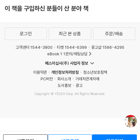
이 책을 구입하신 분들이 산 분야 책
로그인
최근 본 상품
주문/배송
고객센터 1544-3800
티켓 1544-6399
중고샵 1566-4295
eBook 1:1문의/채팅상담
예스이십사(주) 사업자 정보
이용약관
개인정보처리방침
청소년보호정책
PC버전
회사소개
거래처관계자께
도서홍보
광고
Copyright © YES24 Corp. All Rights Reserved.
MATOM13