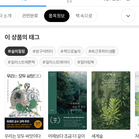
64
자 소개
관련분류
품목정보
책 속으로
이 상품의 태그
#숲의힐링
#방구석취미
#책으로놀자
#퇴근후취미생활
#일러스트예쁜책
#일러스트레이터
#컬러링북
우리는 모두 씨앗이다
어제보다 조금 더 깊이
세계숲
자