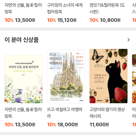
자연의 선물, 들꽃 컬러
구리밍의 소녀의 세계
점잇기&컬러링북 (도
사
링북
컬러링북
시편)
스
10
13,500
10
15,120
10
10,800
1
%
%
%
원
원
원
이 분야 신상품
자연의 선물, 들꽃 컬러
쓰고 색칠하고 여행하
고양이와 딸기의 명상
미
링북
라
레시피
러
10
13,500
10
18,000
11,600
1
%
%
원
원
원