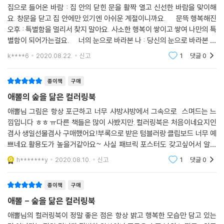
집으로 들어온 바람 : 집 안의 닫힌 문을 활짝 열고 신선한 바람을 맞이해
요. 창문을 닫고 집 안에만 있기엔 아쉬운 계절이니까요. 문뜩 행복해진
오후 : 특별함을 멀리서 찾지 말아요. 사소한 행복이 쌓이고 쌓여 나만의 특
별함이 되어가는걸요. 너의 눈으로 바라본 나 : 당신의 눈으로 바라본 나
는 어떤 모습일까요? 당신에겐 항상 웃는 얼굴로 기억되었으면 좋겠어요.
k****6
2020.08.22.
신고
1
댓글
0
종이책
구매
애뽈의 숲을 닮은 컬러링북
애뽈님 그림은 항상 포근하고 너무 샤방샤방에서 그속으로 스며드는 느
낌입니다 ㅎㅎ ㅠ다른 책들은 많이 사봤지만. 컬러링북은 처음이네요지인
겸사 생일선물겸사 구매했어요!부록으로 받은 텀블러랑 클립보드 너무 예
쁘네요.활용도가 높을거같아요~ 사실 패브릭 포스터도 갖고싶어서 알라
땡에서 하나더샀어요..ㅠㅠ요번달은 지출출혈입니다..ㅠㅠㅠㅠ! 종이가
h*******y
2020.08.10.
신고
1
댓글
0
약간 아쉽지만.그래도 일
종이책
구매
애뽈 - 숲을 닮은 컬러링북
애뽈님의 컬러링북이 정말 좋은 점은 항상 밝고 행복한 모습만 담고 있는