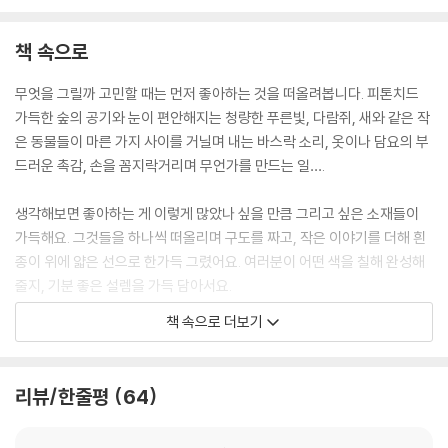
책 속으로
무엇을 그릴까 고민할 때는 먼저 좋아하는 것을 떠올려봅니다. 피톤치드
가득한 숲의 공기와 눈이 편안해지는 청량한 푸른빛, 다람쥐, 새와 같은 작
은 동물들이 마른 가지 사이를 거닐며 내는 바스락 소리, 옷이나 담요의 부
드러운 촉감, 손을 꼼지락거리며 무언가를 만드는 일….
생각해보면 좋아하는 게 이렇게 많았나 싶을 만큼 그리고 싶은 소재들이
가득해요. 그것들을 하나씩 떠올리며 구도를 짜고, 작은 이야기를 더해 흰
종이 위에 얇은 선으로 한가득 그렸어요. 여러분이 어떤 색을 칠해 완성해
줄지, 기분 좋은 설렘을 가득 담아서요.
책 속으로 더보기
끝없는 일에 치여 하루가 어떻게 지나갔는지도 모르게 지치는 요즘. 휴식
이 필요한 날엔 이 책의 한 페이지를 펼쳐두고 좋아하는 색들로 채워보면
어떨까요? 생각이 많을 때에는 그저 손을 부지런히 움직이는 것만으로 스
리뷰/한줄평
64
트레스가 줄어들기도 하니까요.