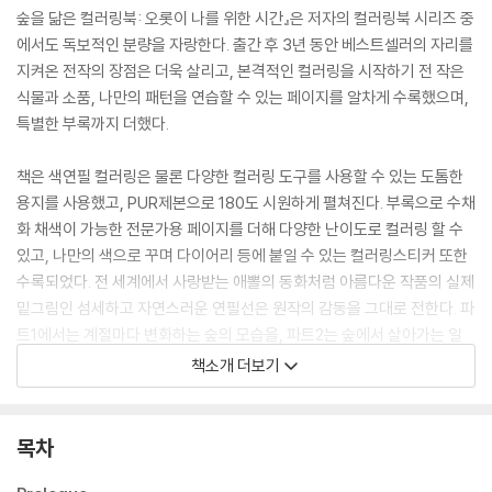
숲을 닮은 컬러링북: 오롯이 나를 위한 시간』은 저자의 컬러링북 시리즈 중
에서도 독보적인 분량을 자랑한다. 출간 후 3년 동안 베스트셀러의 자리를
지켜온 전작의 장점은 더욱 살리고, 본격적인 컬러링을 시작하기 전 작은
식물과 소품, 나만의 패턴을 연습할 수 있는 페이지를 알차게 수록했으며,
특별한 부록까지 더했다.
책은 색연필 컬러링은 물론 다양한 컬러링 도구를 사용할 수 있는 도톰한
용지를 사용했고, PUR제본으로 180도 시원하게 펼쳐진다. 부록으로 수채
화 채색이 가능한 전문가용 페이지를 더해 다양한 난이도로 컬러링 할 수
있고, 나만의 색으로 꾸며 다이어리 등에 붙일 수 있는 컬러링스티커 또한
수록되었다. 전 세계에서 사랑받는 애뽈의 동화처럼 아름다운 작품의 실제
밑그림인 섬세하고 자연스러운 연필선은 원작의 감동을 그대로 전한다. 파
트1에서는 계절마다 변화하는 숲의 모습을, 파트2는 숲에서 살아가는 일
상 속 작은 행복을, 파트3에서는 숲소녀의 귀엽고 사랑스러운 상상을 담았
책소개 더보기
다. 일상의 고단함에서 잠시 눈을 떼고 싶을 때, 숲을 닮은 이 책의 한 페이
지를 펼쳐두고 오롯이 나만을 위한 시간을 보내며 마음속 소소한 행복을
가득 채워보자.
목차