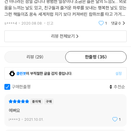
건 아니라는 점일 겁니다.평범한 일상이나 조금은 슬픈 날의 느낌도... 외로
움을 느끼는 날도 있고, 친구들과 즐거운 하루를 보내는 행복한 날도 있는
그런 책들이죠.꿈속 세계처럼 자기 보다 커져버린 람쥐쓰를 타고 가거나,
동물 친구들과 차 한잔 마시며 평범한 일상을 보내는 등의 일러스들이 다
s****4
2020.08.08.
신고
1
댓글
0
양한 감정을
리뷰 전체보기
리뷰
29
한줄평
35
클린봇
이 부적절한 글을 감지 중입니다.
설정
구매한줄평
추천순
종이책
구매
예뻐요
i****3
2021.10.01.
1