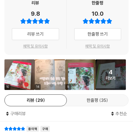
평소에 갖고 싶었던 패턴의 옷이나 침구를 그릴 수도 있고, 평범한 하늘을
리뷰
한줄평
상상 속 분홍빛 하늘로 칠할 수도 있어요. 흑백의 스케치에 여러분만의 색
9.8
10.0
을 입혀 다양하게 완성해보는 거예요. 그러는 동안 지치고 힘든 기억은 멀
리 사라지고, 그 자리엔 행복만이 가득 채워질 거예요.
---「프롤로그 손끝으로 전하는 행복」중에서
리뷰 쓰기
한줄평 쓰기
혜택 및 유의사항
혜택 및 유의사항
4
더보기
10
14
9
리뷰
29
한줄평
35
구매리뷰
추천순
종이책
구매