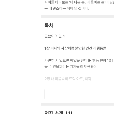
사회를 바라보는 ‘더 나은 눈, 더 올바른 눈’이 
는 데 일조하는 책이 될 것이다.
목차
글쓴이의 말 4
1장 피사의 사탑처럼 불안한 인간의 행동들
가만히 서 있으면 막았을 텐데 ▶ 행동 편향 13 
을 수 있을까? ▶ 기저율의 오류 50
2장 내 마음속의 트릭 아트, 착각
아 다르고 어 다르다 ▶ 프레이밍 효과 69 | 옷을
력 착각 101
3장 가면을 만들어 내는 상황
저자 소개
1