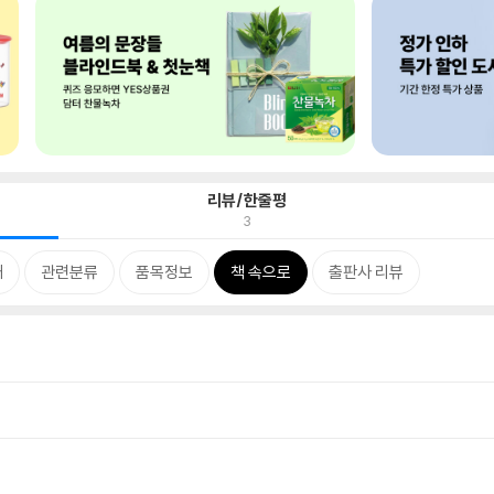
리뷰/한줄평
3
개
관련분류
품목정보
책 속으로
출판사 리뷰