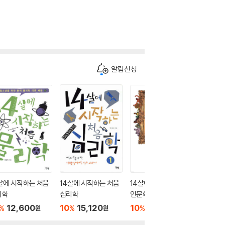
알림신청
더보기
살에 시작하는 처음
14살에 시작하는 처음
14살에 시작하는 처음
리학
심리학
인문학
12,600
10
15,120
10
13,500
%
%
%
원
원
원