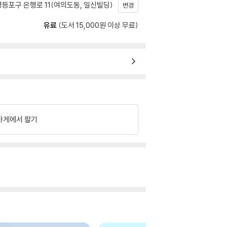
등포구 은행로 11(여의도동, 일신빌딩)
변경
유료
(도서 15,000원 이상 무료)
가게에서 팔기