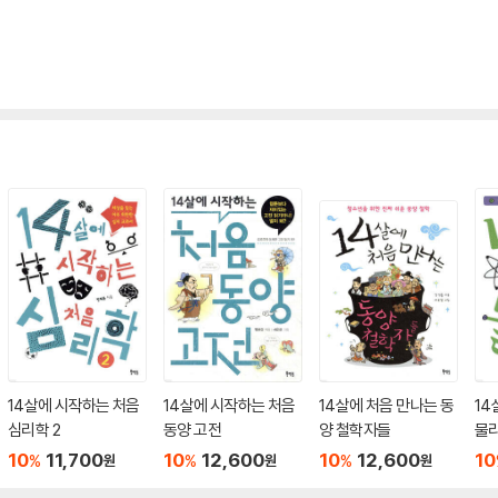
14살에 시작하는 처음
14살에 시작하는 처음
14살에 처음 만나는 동
14
심리학 2
동양 고전
양 철학자들
물
10
11,700
10
12,600
10
12,600
10
%
%
%
원
원
원