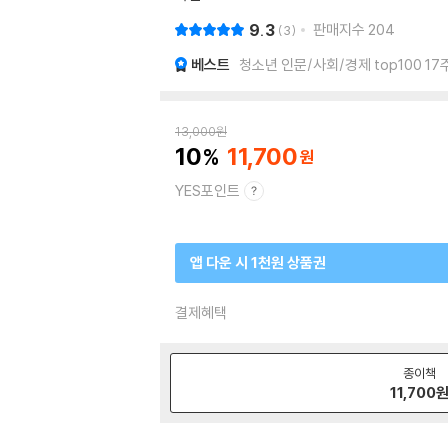
9.3
판매지수
204
3
베스트
청소년 인문/사회/경제 top100 17
13,000
원
10
11,700
YES포인트
앱 다운 시 1천원 상품권
결제혜택
종이책
11,700