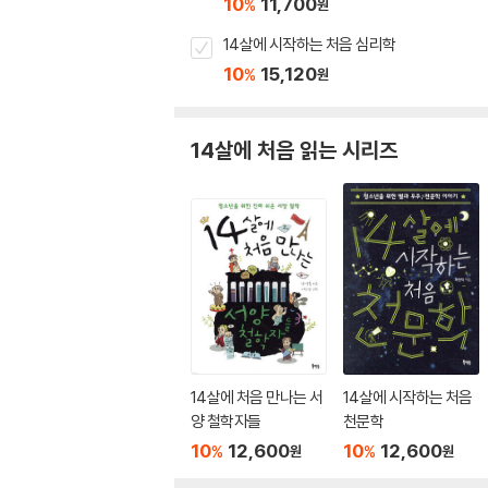
10
11,700
%
원
14살에 시작하는 처음 심리학
10
15,120
%
원
14살에 처음 읽는 시리즈
14살에 처음 만나는 서
14살에 시작하는 처음
양 철학자들
천문학
10
12,600
10
12,600
%
%
원
원