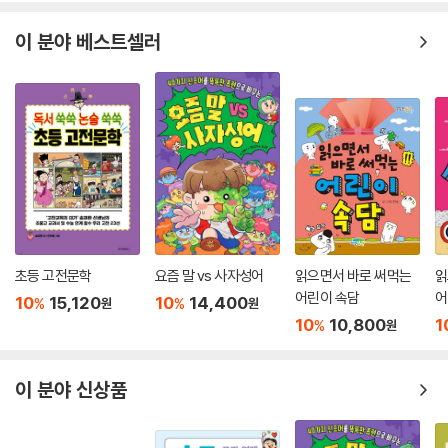
이 분야 베스트셀러
초등 고전문학
요즘 말 vs 사자성어
읽으면서 바로 써먹는
읽
어린이 속담
어
10
15,120
10
14,400
%
%
원
원
10
10,800
1
%
원
이 분야 신상품