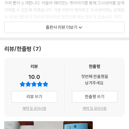
‘푸른색은 쪽에서 나왔지만 쪽보다 더 푸르다’는 뜻으로, 제자나 후배가 스
가려 뽑아 소개합니다. 아울러 재미있는 옛이야기를 통해 고사성어를 쉽게
승이나 선배보다 나음을 이르는 말.
이해할 수 있도록 하였습니다. 가끔 어린이 책이라고 고사성어와는 관계없
· 영희는 할아버지에게 거문고를 열심히 배워 청출어람이란 평이 나 있었
는 이야기를 마구 지어내 엉터리로 익히도록 하는 경우가 있습니다. 하지
다.
만 이 책에서 소개하는 옛이야기는 고사성어가 유래한 원전 내용을 최대한
출판사 리뷰 더보기
--- p.106~107
그대로 전달한 것입니다. 책을 읽는 과정에서 원전 내용을 미리 알아보는
즐거움도 누릴 수 있을 것입니다. 그리고 고사성어가 어떤 책에서 유래했
당랑거철 螳螂拒轍
는지, 그 책들이 어떤 책인지도 밝혀 놓았습니다.
리뷰/한줄평
7
螳 사마귀 당, 螂 사마귀 랑, 拒 막을 거, 轍 바퀴 자국 철
‘사마귀가 수레를 막는다’는 뜻으로, 제 역량을 생각하지 않고 강한 상대나
되지 않을 일에 덤벼드는 무모한 행동을 이르는 말.
리뷰
한줄평
· 당랑거철도 유분수지 그런 일에 덤벼들다니.
10.0
· 시골에서 농사만 짓던 농부들이 잘 훈련된 군사들을 상대로 싸운다는 것
첫번째 한줄평을
남겨주세요.
은 그야말로 당랑거철이었다.
--- p.136~137
리뷰 쓰기
한줄평 쓰기
혜택 및 유의사항
혜택 및 유의사항