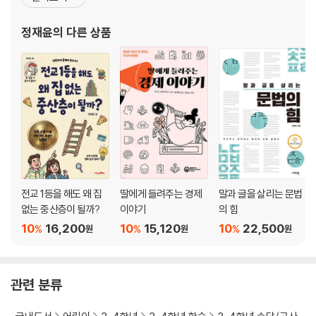
4장. 뛰어난 사람
기』, 『14살에 시작하는 처음 심리학』 등이 있고, 옮긴 책으로 『쓸모없
는 여자』, 『모두가 행복한 지구촌을 위한 가치 사전』, 『모든 책을 읽어
정재윤
의 다른 상품
괄목상대(刮目相對) | 군계일학(群鷄一鶴) | 낭중지추(囊中之錐) | 백
버린 소년, 벤저민 프랭클린
미(白眉)
백발백중(百發百中) | 완벽(完璧) | 인자무적(仁者無敵) | 천리안(千
里眼)
천의무봉(天衣無縫) | 호연지기(浩然之氣)
5장. 어리석은 사람
각주구검(刻舟求劍) | 교언영색(巧言令色) | 기우(杞憂) | 당랑거철
(螳螂拒轍)
전교 1등을 해도 왜 집
딸에게 들려주는 경제
말과 글을 살리는 문법
부화뇌동(附和雷同) | 수주대토(守株待兎) | 자가당착(自家撞着) | 조
없는 중산층이 될까?
이야기
의 힘
삼모사(朝三暮四)
10
16,200
10
15,120
10
22,500
%
%
%
원
원
원
필부지용(匹夫之勇) | 호가호위(狐假虎威)
6장. 지혜로운 사람
관련 분류
맹모삼천(孟母三遷) | 삼고초려(三顧草廬) | 선견지명(先見之明) | 역