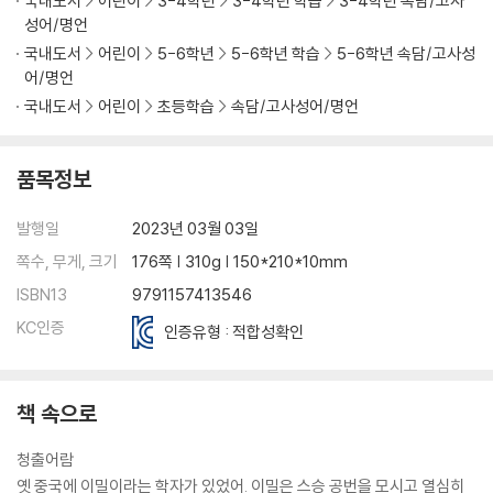
국내도서
어린이
3-4학년
3-4학년 학습
3-4학년 속담/고사
지사지(易地思之)
성어/명언
온고지신(溫故知新) | 유비무환(有備無患) | 이심전심(以心傳心) | 청
국내도서
어린이
5-6학년
5-6학년 학습
5-6학년 속담/고사성
출어람(靑出於藍)
어/명언
촌철살인(寸鐵殺人) | 타산지석(他山之石)
국내도서
어린이
초등학습
속담/고사성어/명언
7장. 깨닫는 사람
품목정보
남가일몽(南柯一夢) | 명약관화(明若觀火) | 모순(矛盾) | 목불견첩
(木不見睫)
발행일
2023년 03월 03일
미봉책(彌縫策) | 백년하청(百年河淸) | 사족(蛇足) | 새옹지마(塞翁
쪽수, 무게, 크기
176쪽 | 310g | 150*210*10mm
之馬)
ISBN13
9791157413546
토사구팽(兎死狗烹) | 호접지몽(胡蝶之夢)
KC인증
인증유형 : 적합성확인
부록. 더 알아 두면 좋은 고사성어 | 이 책의 고사성어가 수록된 중국 원전
책 속으로
청출어람
옛 중국에 이밀이라는 학자가 있었어. 이밀은 스승 공번을 모시고 열심히