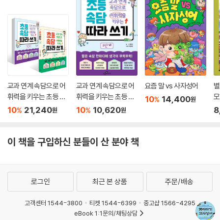
교과 연계 속담으로 어
교과 연계 속담으로 어
요즘 말 vs 사자성어
별
휘력을 키우는 초등 속
휘력을 키우는 초등 속
모
10
14,400
%
원
담 따라 쓰기 1~2 단계
담 따라 쓰기 2단계
10
21,240
10
10,620
8
%
%
원
원
세트
이 책을 구입하신 분들이 산 분야 책
로그인
최근 본 상품
주문/배송
고객센터 1544-3800
티켓 1544-6399
중고샵 1566-4295
eBook 1:1문의/채팅상담