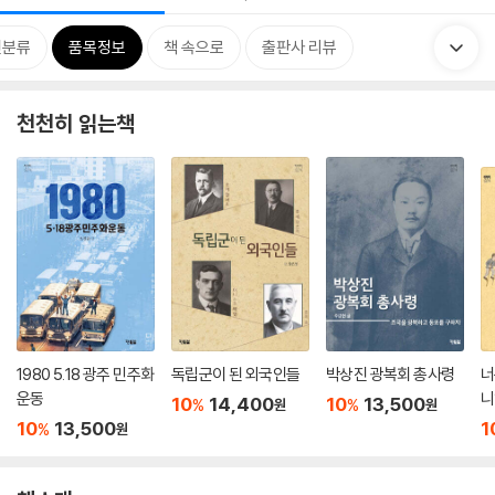
련분류
품목정보
책 속으로
출판사 리뷰
천천히 읽는책
1980 5.18 광주 민주화
독립군이 된 외국인들
박상진 광복회 총사령
너
운동
니
10
14,400
10
13,500
%
%
원
원
10
13,500
1
%
원