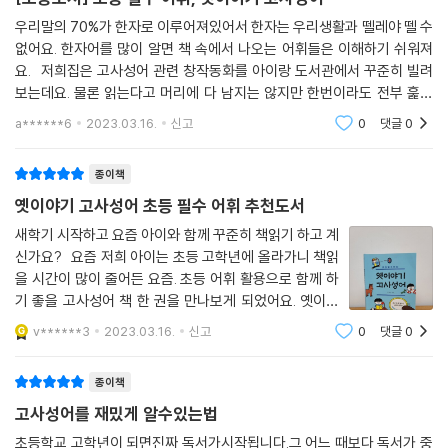
우리말의 70%가 한자로 이루어져있어서 한자는 우리생활과 뗄레야 뗄 수
없어요. 한자어를 많이 알면 책 속에서 나오는 어휘들은 이해하기 쉬워져
요. 저희집은 고사성어 관련 창작동화를 아이랑 도서관에서 꾸준히 빌려
보는데요. 물론 읽는다고 머리에 다 남지는 않지만 한번이라도 전부 훑어
보고자 하는 의미에서 보고 있어요. 이런 창작동화들은 고사성어 원전에
a******6
2023.03.16.
신고
0
댓글
0
서
종이책
옛이야기 고사성어 초등 필수 어휘 추천도서
새학기 시작하고 요즘 아이와 함께 꾸준히 책읽기 하고 계
신가요? 요즘 저희 아이는 초등 고학년에 올라가니 책읽
을 시간이 많이 줄어든 요즘. 초등 어휘 활용으로 함께 하
기 좋을 고사성어 책 한 권을 만나보게 되었어요. 옛이야
기 고사성어 초등 필수 어휘랍니다. 천천히 읽는책 61번
v******3
2023.03.16.
신고
0
댓글
0
째 초등 읽기책인데요. 요즘 우리 아이가 한자 학습과 함
께 고사성어도 은근 알아두면 좋을
종이책
고사성어를 재밌게 알수있는법
초등학교 고학년이 되면진짜 독서가시작됩니다.그 어느 때보다 독서가 중