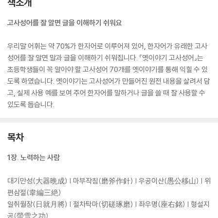
책소개
고사성어를 잘 알면 글을 이해하기 쉬워요
우리말 어휘는 약 70%가 한자어로 이루어져 있어, 한자어가 유래한 고사
성어를 잘 알면 말과 글을 이해하기 쉬워집니다. 『옛이야기 고사성어』는
초등학생들이 꼭 알아야 할 고사성어 70개를 옛이야기를 통해 익힐 수 있
도록 하였습니다. 옛이야기는 고사성어가 만들어진 원전 내용을 살려서 담
고, 실제 사용 예를 보여 주어 한자어를 말하거나 글을 쓸 때 잘 사용할 수
있도록 돕습니다.
목차
1장. 노력하는 사람
대기만성(大器晩成) | 마부작침(磨斧作針) | 우공이산(愚公移山) | 위
편삼절(韋編三絶)
일취월장(日就月將) | 절차탁마(切磋琢磨) | 좌우명(座右銘) | 형설지
공(螢雪之功)