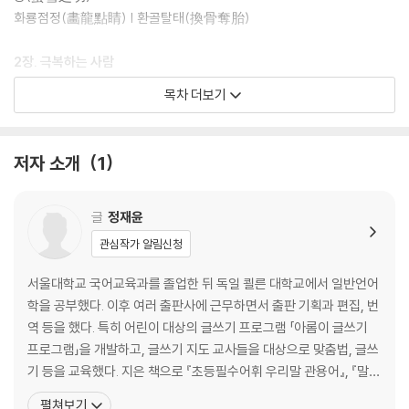
화룡점정(畵龍點睛) | 환골탈태(換骨奪胎)
2장. 극복하는 사람
목차 더보기
고육지책(苦肉之策) | 권토중래(捲土重來) | 단기천리(單騎千里) | 등
용문(登龍門)
배수진(背水陣) | 사면초가(四面楚歌) | 와신상담(臥薪嘗膽) | 읍참마
저자 소개
1
속(泣斬馬謖)
임기응변(臨機應變) | 천재일우(千載一遇)
글
정재윤
3장. 아름다운 사람
관심작가 알림신청
결초보은(結草報恩) | 관포지교(管鮑之交) | 금상첨화(錦上添花) | 동
서울대학교 국어교육과를 졸업한 뒤 독일 쾰른 대학교에서 일반언어
병상련(同病相憐)
학을 공부했다. 이후 여러 출판사에 근무하면서 출판 기획과 편집, 번
명경지수(明鏡止水) | 문경지교(刎頸之交) | 반포지효(反哺之孝) | 살
역 등을 했다. 특히 어린이 대상의 글쓰기 프로그램 「아롬이 글쓰기
신성인(殺身成仁)
프로그램」을 개발하고, 글쓰기 지도 교사들을 대상으로 맞춤법, 글쓰
죽마고우(竹馬故友) | 지음(知音)
기 등을 교육했다. 지은 책으로 『초등필수어휘 우리말 관용어』, 『말과
글을 살리는 문법의 힘』, 『영화 즐기기』, 『틀리기 쉬운 우리말 바로 쓰
펼쳐보기