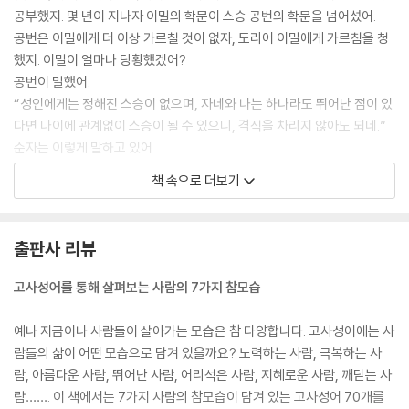
공부했지. 몇 년이 지나자 이밀의 학문이 스승 공번의 학문을 넘어섰어.
공번은 이밀에게 더 이상 가르칠 것이 없자, 도리어 이밀에게 가르침을 청
했지. 이밀이 얼마나 당황했겠어?
공번이 말했어.
“성인에게는 정해진 스승이 없으며, 자네와 나는 하나라도 뛰어난 점이 있
다면 나이에 관계없이 스승이 될 수 있으니, 격식을 차리지 않아도 되네.”
순자는 이렇게 말하고 있어.
“배움이란 그만둘 수 없는 것이다. 푸른색은 그것을 쪽빛에서 취했지만 쪽
책 속으로 더보기
빛보다 푸르고, 얼음은 물이 그렇게 된 것이지만 물보다 차다.”
여기에서 나온 말이 바로 ‘청출어람청어람’(푸른색은 쪽풀에서 나왔지만
쪽빛보다 더 푸르다)이라는 말이야. 이것을 줄여서 그냥 ‘청출어람’이라고
출판사 리뷰
하는 거지.
공부를 계속하다 보면 스승을 능가하는 제자도 나타날 수 있어. 나아가 스
고사성어를 통해 살펴보는 사람의 7가지 참모습
승보다 나아질 만큼 더 열심히 공부해야 한다는 뜻이란다. - 원전 : 『순자』
권학편
예나 지금이나 사람들이 살아가는 모습은 참 다양합니다. 고사성어에는 사
람들의 삶이 어떤 모습으로 담겨 있을까요? 노력하는 사람, 극복하는 사
청출어람 靑出於藍
람, 아름다운 사람, 뛰어난 사람, 어리석은 사람, 지혜로운 사람, 깨닫는 사
靑 푸를 청, 出 날 출, 於 어조사 어, 藍 쪽 람
람……. 이 책에서는 7가지 사람의 참모습이 담겨 있는 고사성어 70개를