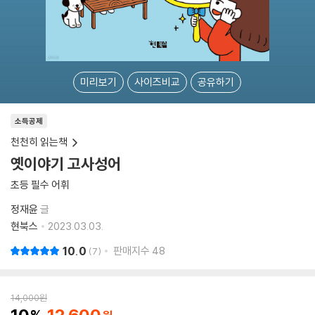
미리보기
사이즈비교
공유하기
소득공제
천천히 읽는책
옛이야기 고사성어
초등 필수 어휘
정재윤
글
현북스
2023.03.03.
10.0
판매지수
48
7
14,000
원