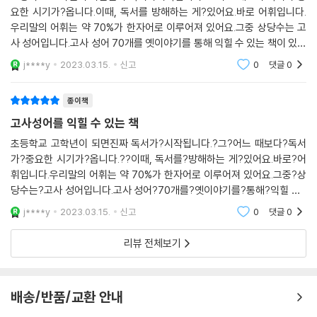
요한 시기가?옵니다.이때, 독서를 방해하는 게?있어요.바로 어휘입니다.
우리말의 어휘는 약 70%가 한자어로 이루어져 있어요.그중 상당수는 고
사 성어입니다.고사 성어 70개를 옛이야기를 통해 익힐 수 있는 책이 있어
요.하루 한두 편씩 제가 읽고 아이들에게 아침식사 시간에 이야기해?줍니
j****y
2023.03.15.
신고
0
댓글
0
다.?사람들은 늘 더?잘
종이책
고사성어를 익힐 수 있는 책
초등학교 고학년이 되면진짜 독서가?시작됩니다.?그?어느 때보다?독서
가?중요한 시기가?옵니다.??이때, 독서를?방해하는 게?있어요.바로?어
휘입니다.우리말의 어휘는 약 70%가 한자어로 이루어져 있어요.그중?상
당수는?고사 성어입니다.고사 성어?70개를?옛이야기를?통해?익힐 수?
있는 책이 있어요.??하루?한두 편씩?제가 읽고 아이들에게 아침식사 시
j****y
2023.03.15.
신고
0
댓글
0
간에?이야기해?줍니다.?사람들은 늘
리뷰 전체보기
배송/반품/교환 안내