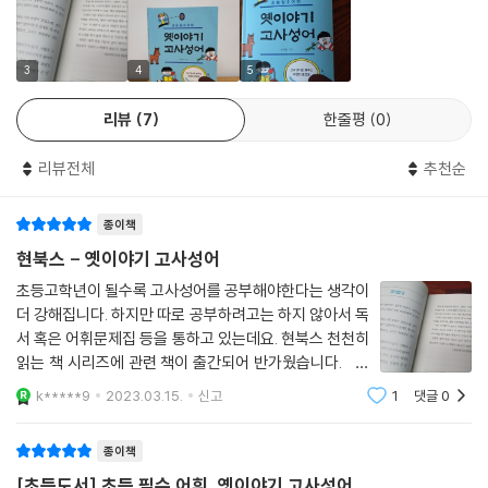
3
4
5
리뷰
7
한줄평
0
리뷰전체
추천순
종이책
현북스 - 옛이야기 고사성어
초등고학년이 될수록 고사성어를 공부해야한다는 생각이
더 강해집니다. 하지만 따로 공부하려고는 하지 않아서 독
서 혹은 어휘문제집 등을 통하고 있는데요. 현북스 천천히
읽는 책 시리즈에 관련 책이 출간되어 반가웠습니다. 이
책은 초등 고학년 대상 필수 고사성어 70여개를 옛이야
k*****9
2023.03.15.
신고
1
댓글
0
기를 통해 익힐 수 있습니다. 고사성어로 배우는 사람의
참모습을 목차로 나누어놓았습니
종이책
[초등도서] 초등 필수 어휘, 옛이야기 고사성어