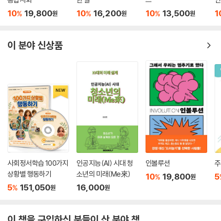
10
19,800
10
16,200
10
13,500
1
%
%
%
원
원
원
이 분야 신상품
사회정서학습 100가지
인공지능(AI) 시대 청
인볼루션
주
상황별 행동하기
소년의 미래(Me來)
10
19,800
5
%
원
5
151,050
16,000
%
원
원
이 책을 구입하신 분들이 산 분야 책