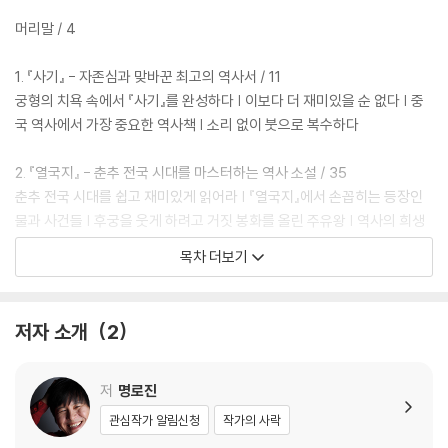
독자들은 추천사에서 말한 ‘내 인생을 깊고 넓게 하는 최고의 깨달음’을 이
책에서 발견할 수 있을 것이다. 앞으로 무한히 펼쳐질 열네 살 청소년들의
머리말 / 4
인생에 깊게 각인될 크고 작은 울림이 이 책 곳곳에 들어 있기 때문이다.
1. 『사기』 - 자존심과 맞바꾼 최고의 역사서 / 11
궁형의 치욕 속에서 『사기』를 완성하다 | 이보다 더 재미있을 순 없다 | 중
국 역사에서 가장 중요한 역사책 | 소리 없이 붓으로 복수하다
2. 『열국지』 - 춘추 전국 시대를 마스터하는 역사 소설 / 35
춘추 전국 시대를 쉽고 재미있게 읽어라 | 『열국지』에서 손꼽히는 등장인
물과 사건들 | 후궁을 웃게 하려고 거짓 봉화를 올린 주유왕 | 역사의 희생
양이 된 여자들 | 자신의 어리석음으로 목숨을 잃은 군주들 | 정장공, 황천
목차 더보기
에 가기 전까지는 어머니를 뵙지 않으리 | 초장왕, 3년 동안 날지도 울지도
않는 새로 살다 | 당교, 관끈을 끊고 연회를 즐기다 | 관중과 제환공, 밤새워
문답을 주고받다 | 춘추 시대의 강력한 제후들, 춘추 오패
저자 소개
2
3. 『논어』 - 2,500년 동안 베스트셀러에 오르다 / 63
휴머니스트 공자의 인仁 이야기 | 공자에 대한 몇 가지 오해 | 공자는 고리
저
명로진
타분한 사람이었다? | 공자는 무조건 효도하라고 했다? | 공자는 사랑이나
관심작가 알림신청
작가의 사락
유머를 몰랐다? | 공자는 어떻게 살았을까? | 공자가 공산주의자라고? |