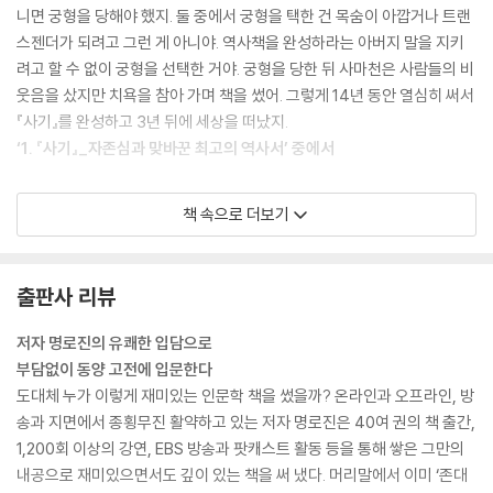
니면 궁형을 당해야 했지. 둘 중에서 궁형을 택한 건 목숨이 아깝거나 트랜
스젠더가 되려고 그런 게 아니야. 역사책을 완성하라는 아버지 말을 지키
려고 할 수 없이 궁형을 선택한 거야. 궁형을 당한 뒤 사마천은 사람들의 비
웃음을 샀지만 치욕을 참아 가며 책을 썼어. 그렇게 14년 동안 열심히 써서
『사기』를 완성하고 3년 뒤에 세상을 떠났지.
‘1. 『사기』_자존심과 맞바꾼 최고의 역사서’ 중에서
10-공자께서 말씀하셨다.
책 속으로 더보기
“잘못이 있어도 고치지 않는 것, 이것이 바로 잘못이다.” - 「위령공」 편
이런 걸 바로 ‘공자님 말씀’이라고 하는 거야. 어떻게 보면 아주 당연한 말
이지. 그런데 왜 제자들은 이 말을 굳이 『논어』에 써 놓았을까? 공자 시대
출판사 리뷰
에 제자들은 선생님 댁에서 먹고 자면서 24시간 같이 지냈어. 많을 때는 1
백여 명의 제자들이 공자와 함께 생활했지. … 제자들이 매의 눈으로 관찰
저자 명로진의 유쾌한 입담으로
해 보니 공자 선생님은 당신이 한 말을 반드시 지키신단 말이야. 잘못이 있
부담없이 동양 고전에 입문한다
으면 꼭 고치셨어. 보통 사람과 달랐던 거야. 이런 분이 “잘못이 있어도 고
도대체 누가 이렇게 재미있는 인문학 책을 썼을까? 온라인과 오프라인, 방
치지 않는 것, 이것이 바로 잘못이다.”라고 말했다면? 적어야지, 안 그래?
송과 지면에서 종횡무진 활약하고 있는 저자 명로진은 40여 권의 책 출간,
‘3. 『논어』_2,500년 동안 베스트셀러에 오르다’ 중에서
1,200회 이상의 강연, EBS 방송과 팟캐스트 활동 등을 통해 쌓은 그만의
내공으로 재미있으면서도 깊이 있는 책을 써 냈다. 머리말에서 이미 ‘존대
“진나라 왕은 병이 나서 의사를 부를 때 종기를 터뜨려 입으로 고름을 빨아