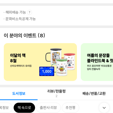
해외배송 가능
문화비소득공제 가능
이 분야의 이벤트
8
리뷰/한줄평
도서정보
배송/반품/교환
2
목정보
책 속으로
출판사 리뷰
추천평