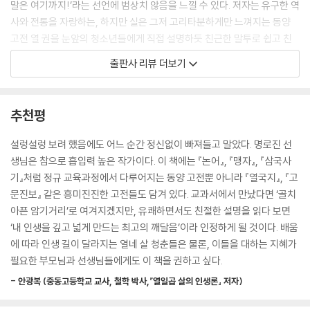
말은 여기까지!’라는 선언에 범상치 않음을 느낄 수 있다. 저자는 유구한 역
주면 수레 한 대를 주고, 치질을 핥아서 고쳐 주면 수레 다섯 대를 준다더
사와 전통을 자랑하는, 하지만 실은 그저 고리타분하게만 느껴지는 동양
군. 치료하는 부위가 더러울수록 수레 수가 많다던데, 자네도 그의 항문을
고전 열 권을 눈앞의 청소년들에게 직접 설명하듯 친근한 말투로 쉽고 친
빨아 주었나? 수레를 많이도 얻어 왔구먼.”
절하게 해설했다. 청소년들뿐 아니라 동양 고전을 읽어 보고 싶은 사람은
출판사 리뷰 더보기
와우! 쎄다, 쎄! 장자는 이렇게 막강한 펀치를 입으로 날리는 사람이었어.
누구나 부담없이 읽고 동양 고전에 입문할 수 있을 것이다.
다만 아무에게나 날리지는 않았어. 부정한 방법으로 출세한 사람에게만 강
저자는 또한 소소하지만 새로운 시도로 청소년 독자의 흡입력을 높였다.
펀치를 썼지. 장자는 평생 가난하게 살았지만 생각과 정신은 가난하지 않
수업 시간에 졸다가도 선생님이 질문을 던지면 잠이 확 깨듯이, 재치 있는
추천평
았어. 그 어느 누구보다 원대 하고 자유로웠지.
질문과 답변으로 독자들의 관심을 환기시킨다. 사마천이 자신을 벌한 한무
‘5. 『장자』_구만 리를 날아가는 새의 눈으로 세상을 보다’ 중에서
제에게 복수한 방법, 맹자처럼 훌륭한 정치 철학자가 높은 관리로 등용되
설렁설렁 보려 했음에도 어느 순간 정신없이 빠져들고 말았다. 명로진 선
지 않은 이유, 방학이 끝나고 만난 여자 사람 친구에게 해서는 안 되는 말
생님은 참으로 흡입력 높은 작가이다. 이 책에는 『논어』, 『맹자』, 『삼국사
『삼국유사』는 우리나라의 스토리 보물 창고야. 일본에는 이렇게 다양하고
등 기상천외한 질문과 허를 찌르는 답변이 재미와 지식을 더한다. 또, 보통
기』처럼 정규 교육과정에서 다루어지는 동양 고전뿐 아니라 『열국지』, 『고
기묘한 이야기들을 모아 놓은 책이 없어. 우리나라가 얼마나 부러웠는지
어려운 단어의 뜻풀이를 하는 데 쓰이는 괄호를 저자의 개인적인 코멘트를
문진보』 같은 흥미진진한 고전들도 담겨 있다. 교과서에서 만났다면 ‘골치
일본 학자들이 ‘삼국유사 연구회’라는 걸 만들어서 해마다 모임을 가질 정
넣는 데에도 활용하여 독자들의 공감을 자아낸다. “동양 고전의 재미를 혼
아픈 암기거리’로 여겨지겠지만, 유쾌하면서도 친절한 설명을 읽다 보면
도야. 『삼국유사』에는 판타지가 있고, 호러가 있고, 또 휴머니즘이 있어. 한
자만 맛보기 억울해서 이 책을 썼다.”는 저자의 말대로, 이 책을 읽고 나면
‘내 인생을 깊고 넓게 만드는 최고의 깨달음’이라 인정하게 될 것이다. 배움
편 한 편이 모두 ‘전설의 고향’이고 위대한 작품이지.
“고전이 이렇게 재미있는 책이었어?”라며 『논어』와 『장자』를 찾게 될 것
에 따라 인생 길이 달라지는 열네 살 청춘들은 물론, 이들을 대하는 지혜가
‘7. 『삼국유사』_우리 민족의 무궁무진한 이야기보따리’ 중에서
이다.
필요한 부모님과 선생님들에게도 이 책을 권하고 싶다.
묵자는 중국 고대 철학의 역사에 매우 독특한 족적을 남긴 인물이야. 그는
- 안광복 (중동고등학교 교사, 철학 박사,『열일곱 살의 인생론』 저자)
모르는 사람도 없고 제대로 아는 사람도 없는 동양 고전
철학자이자 기술자이자 외교가이며 반전 평화 운동가였어. 그러나 무엇보
그 진면목을 마주한다