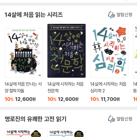
14살에 처음 읽는 시리즈
알림신청
14살에 처음 만나는 서
14살에 시작하는 처음
14살에 시작하는 처음
1
양 철학자들
천문학
심리학 2
동
10
12,600
10
12,600
10
11,700
1
%
%
%
원
원
원
명로진의 유쾌한 고전 읽기
알림신청