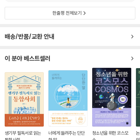
한줄평 전체보기
배송/반품/교환 안내
이 분야 베스트셀러
생기부 필독서로 읽는
너에게 들려주는 단단
청소년을 위한 코스모
논
통합사회
한 말
스
인