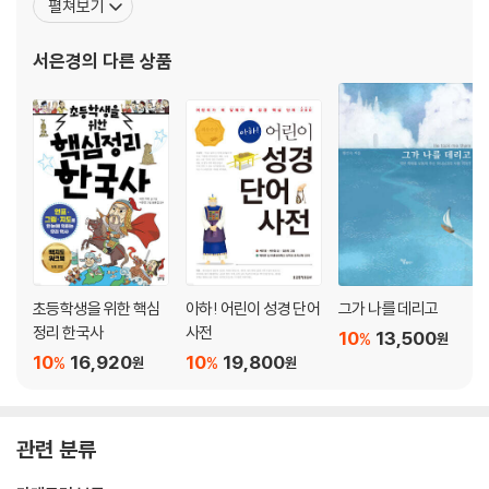
펼쳐보기
사가 살아 숨 쉬는 곳』, 『락롱꾸언과 백 명의 아이들』 등의 그림을 그
9. 『묵자』 - 동양의 예수가 쓴 종횡무진 사상서 / 203
렸고, 『만화 천로역정』, 『만화 손양원』, 『알고 싶어요 하나님』, 『어린
노동자 출신의 사상가, 묵자 | 남의 가족을 자기 가족처럼 여겨라 | 옛날부
서은경
의 다른 상품
자녀를 위한 사도 신
터 지금까지 쭉 흥청망청 | 왜 전쟁을 반대하냐고? | 묵자는 정말 거짓말쟁
이일까? | 때론 비유로, 때론 직접적으로 | 큰 나라가 작은 나라를 치는 게
지혜로운가?
10. 『고문진보』 - 동양 시와 산문의 보물 창고 / 225
보물 같은 글로 말하는 ‘닥치고 공부’ | 읽을수록 쫄깃쫄깃한 풍자시가 한가
득
참고한 책 / 238
초등학생을 위한 핵심
아하! 어린이 성경 단어
그가 나를 데리고
정리 한국사
사전
10
13,500
%
원
10
16,920
10
19,800
%
%
원
원
관련 분류