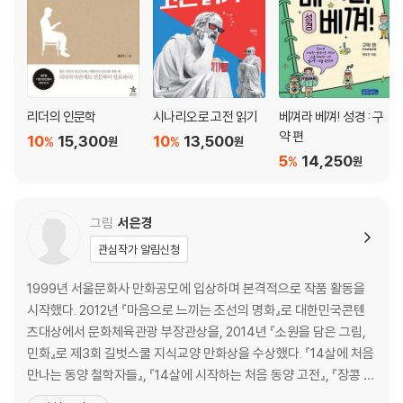
더 좋을지 어떻게 알아?
6. 『한비자』 - 세상을 경영하려는 리더를 위한 책 / 145
진시황이 꼭 만나고 싶어 했던 한비자 | 친구를 모략한 자의 최후 | 긴장하
라, 사람은 모두 자기 이익만 따지니 | 어려움을 겪는 건 위인의 운명 | 리더
리더의 인문학
시나리오로 고전 읽기
베껴라 베껴! 성경 : 구
가 놓치면 안 되는 세 가지 | 아랫사람이 해서는 안 되는 일 | 신하가 군주를
약 편
10
15,300
10
13,500
%
%
원
원
설득할 때의 주의점 | 마음을 곱게 쓰자
5
14,250
%
원
7. 『삼국유사』 - 우리 민족의 무궁무진한 이야기보따리 / 165
정말 믿을 수 있는 이야기냐고? | 그리스 신화도 부럽지 않아 | 신라를 들여
그림
서은경
다볼 수 있는 왕들 이야기 | 김유신과 터미네이터 | 짜고 쓴 것처럼 비슷한
관심작가 알림신청
동서양의 이야기들 | 노래로 귀신을 물리치는 이야기 | 최초의 영호남 커플
이야기 | 판타지와 호러와 휴머니즘이 버무려진 책
1999년 서울문화사 만화공모에 입상하며 본격적으로 작품 활동을
시작했다. 2012년 『마음으로 느끼는 조선의 명화』로 대한민국콘텐
8. 『예기』의 「학기」 편 - 공부 좀 해! 공부 안 하니? / 187
츠대상에서 문화체육관광 부장관상을, 2014년 『소원을 담은 그림,
유교에서 가장 중요한 책으로 꼽는 사서오경 | 이렇게까지 말하는데 공부
민화』로 제3회 길벗스쿨 지식교양 만화상을 수상했다. 『14살에 처음
안 해? | 공부가 혁명이라고? | 배우지 않으면 사람의 도를 알지 못한다고?
만나는 동양 철학자들』, 『14살에 시작하는 처음 동양 고전』, 『장콩 선
| 남 탓은 하지 말자
생님과 함께 묻고 답하는 한국사 카페』, 『한양도성: 육백 년 서울의 역