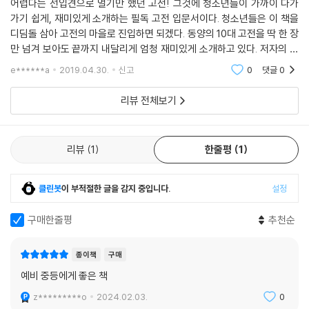
어렵다는 선입견으로 멀기만 했던 고전! 그것에 청소년들이 가까이 다가
캐릭터가 살아 있는 일러스트의 향연!
가기 쉽게, 재미있게 소개하는 필독 고전 입문서이다. 청소년들은 이 책을
일러스트만 보아도 알 수 있는 동양 철학자들의 삶과 사상
디딤돌 삼아 고전의 마을로 진입하면 되겠다. 동양의 10대 고전을 딱 한 장
만 넘겨 보아도 끝까지 내달리게 엄청 재미있게 소개하고 있다. 저자의 유
이 책에서 놓쳐선 안 되는 또 하나의 재미는 바로 일러스트이다. 동양 철학
우머와 위트가 더해진 해석이 압권이다. 아이들에게 권하기 전에 부모가
자들을 익살스럽고 친근한 캐릭터로 되살렸을 뿐 아니라 이들 사상의 특
e******a
2019.04.30.
신고
0
댓글
0
먼저 읽어야할 책
징, 책의 주요 논점을 잘 살려 본문의 이해를 돕는다. 깔맞춤으로 갖춰 입은
패셔니스타 공자 그림은 공자가 고리타분한 사람이라는 그간의 편견을 깨
리뷰 전체보기
고, 인간의 염원을 들어주지 않는 신을 날려 버리는 맹자 그림은 맹자가 얼
마나 인간을 중시했는지 보여 준다. 잠을 자는 장자 그림은 유명한 ‘호접몽’
이야기와 함께 자유롭고 거침없이 살았던 장자의 면모를 표현했고, 각 잡
리뷰
1
한줄평
1
고 서 있는 묵자와 전쟁 반대 1인 시위 중인 묵자 그림은 그가 공인(工人)
출신이라는 점, 평화와 사랑을 강조했다는 점을 알 수 있게 해 준다.
클린봇
이 부적절한 글을 감지 중입니다.
설정
이처럼 이 책은 글의 내용과 형식과 곁들여진 일러스트까지 모두가 하나로
어우러져 동양 고전을 쉽고 재미있게 이해할 수 있도록 돕는다. 동양 고전
구매한줄평
추천순
의 핵심 사상, 그 안의 깊은 뜻, 보물 같은 글귀, 웃음이 터지는 남다른 재
미, 동양 철학자들의 치열한 삶까지, 모든 것을 담고 있는 역대급 청소년 인
종이책
구매
문서라 할 만하다.
예비 중등에게 좋은 책
z*********o
2024.02.03.
0