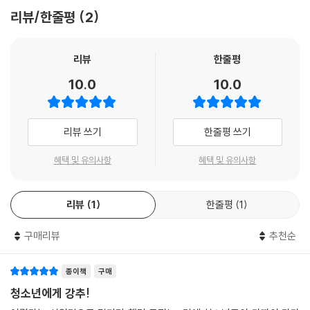
다 묵자는 “서로 사랑하라.”라고 외쳤던 겸애兼愛의 실천가였지. 겸애는
이 책에는 모두 열 권의 동양 고전을 담았다. 절대 역사서로 불리는 『사기』,
리뷰/한줄평
2
‘모든 사람을 차별 없이 사랑한다.’는 뜻이야. 예수가 나타나기 전, 그것도
춘추 전국 시대 입문서 『열국지』, 동양 사상의 핵심이며 한국인의 사상에
무려 400여 년 전에 중국에 묵자가 나타나 이런 이야기를 했다는 것이 신
커다란 영향을 끼친 『논어』, 휴머니스트 맹자의 정치 철학이 담긴 『맹자』,
기하지 않니?
리뷰
한줄평
누구보다 자유로운 사상가 장자의 『장자』, 동양 리더십의 결정체 『한비
‘9. 『묵자』_동양의 예수가 쓴 종횡무진 사상서’ 중에서
자』, 우리 민족의 무궁무진한 스토리 창고 『삼국유사』, 공부의 중요성을 강
10.0
10.0
--- 본문 중에서
조하고 또 강조하는 『예기』의 ?학기? 편, 반전과 사랑을 외친 묵자의 사상
서 『묵자』, 동양 시와 산물의 보물 창고 『고문진보』 등이다. 누구나 알지만
제대로 아는 사람은 거의 없는 고전을 이 책 한 권으로 제대로 알게 된다.
리뷰 쓰기
한줄평 쓰기
무엇보다 이 책은 어렵고 고리타분하다고 생각했던 동양 고전들의 진면목
을 보여 준다. “공자가 죽어야 우리나라가 산다.”라는 말이 나올 만큼 곡해
혜택 및 유의사항
혜택 및 유의사항
되고 경직된 『논어』의 해석을 바로잡아 공자에 대한 오해를 씻어 준다. 세
상 누구보다 자기 자신이 소중하다고 말하는 『맹자』, 황당한 이야기 속에
리뷰
1
한줄평
1
진실을 담아 이야기하는 『장자』 등 동양 고전의 핵심 사상을 제대로 대면
하게 한다. 이에 더해 동양 고전 저자들의 인간적인 면모까지 보여 줌으로
구매리뷰
추천순
써 고전에 대한 거부감, 거리감을 말끔히 없앴다. 또, 『열국지』 속 인물들의
흥미진진한 이야기, 『삼국유사』가 전하는 판타지와 호러와 휴머니즘이 버
종이책
구매
무려진 이야기, 『고문진보』의 보물 같은 글들이 모두 지금의 우리에게 깊
청소년에게 강추!
은 감동과 깨우침을 준다.