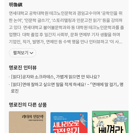
다시 들어 보는 공자의 명언 10가지 | 공자와 제자들의 아름다운 하모니 |
明魯鎭
굶어 죽어도 신념은 지켜야지 | 너 놀러 갈 때 나도 부르렴 | 자르고 다듬고
연세대학교 공학대학원 테크노인문학과 겸임교수이며 ‘공학인을 위
쪼고 갈다 | 공자, 이런 모습 처음이야 | 미안해, 농담이었어 | 내가 상갓집
한 논어’, ‘인문학 글쓰기’, ‘스토리텔링과 인문고전 읽기’ 등을 강의하
개 같다고? | 노래를 시켰다면 답가는 예의지 | 죽어 보면 알겠지
고 있다. 연세대학교 불어불문학과와 동 대학원 테크노인문학과를 졸
업했다. 대학 졸업 후 일간지 사회부, 문화 연예부 기자 생활을 하며
4. 『맹자』 - 혁명가의 얼굴을 한 유학자의 정치 철학 / 95
기업인, 작가, 발명가, 연예인 등 수백 명을 만나 인터뷰하고 ‘이 사
수백 명을 이끌고 세상을 떠돌다 | 목숨이 하나라도 쓴소리는 해야 | 백성
람’이라는 코너에서 인물 소개 기사를 썼다. 미국의 기업인들이 애독
펼쳐보기
을 위해서라면 신도 갈아 치워야 | 힘들어도 힘내 | 내가 제일 소중해 | 위대
하는 경제지 《포브스 Forbes》와 《포천Fortune》을 필독서처럼 여
한 사상가를 만든 좋은 제자들 | 3위 팽경, 공으로 얻어먹고 다니는 건 너무
겨 읽으며 세계 전체와 각국의 부자 리스트, 영향력 있는 인사 목록 등
명로진
인터뷰
하지 않나요? | 2위 진진, 어찌하여 이것은 받고 저것은 받지 않습니까? | 1
을 뒤져 보는 것을 즐긴다. 자
위 만장, 부정한 자가 주는 것을 왜 받습니까? | 맹자가 지금을 사는 우리에
[읽다]
공자와 소크라테스, 가볍게 읽으면 안 되나요?
게 전하는 말 | 외모보다 태도가 중요해 | 문제는 경제야 | 친구를 사귈 때는
[읽다]
연애 잘하고 싶으면 말을 적게 하세요! - 『연애에 말 걸기』 명
뻐기지 마라 | 맹자가 보는 인간의 본성 | 뛰어난 이야기꾼 맹자
로진
5. 『장자』 - 구만 리를 날아가는 새의 눈으로 세상을 보다 / 121
명로진
의 다른 상품
입으로 주먹을 날리는 철학자 | 자연의 시간표에 맞게 살자 | 뻥으로 시작
하는 이야기의 깊은 울림 | 황당한 이야기 속에도 진실이 있다 | 독점이냐
복지냐 | 현실 같은 꿈, 꿈 같은 현실 | 옳고 그름은 따지지 마 | 말하지도 말
고 아는 척도 하지 마 | 닭장의 닭이 될래, 자유로운 꿩이 될래? | 죽은 뒤에