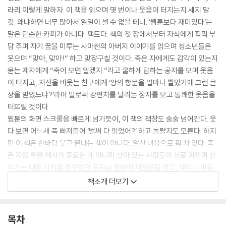
라리 이렇게 말하자. 이 책을 읽으며 몇 번이나 웃음이 터지는지 세지 말
것. 왜냐하면 너무 많아서 일일이 셀 수 없을 테니. ‘웹툰보다 재미있다’는
말은 단순한 카피가 아니다. 팩트다. 책의 첫 장에서부터 자식에게 팍팍 부
담 주며 자기 꿈을 미루는 사마천의 아버지 이야기를 읽으며 청소년들은
웃으며 “맞아, 맞아!” 하고 맞장구칠 것이다. 죽은 자에게도 감각이 있는지
묻는 제자에게 “죽어 보면 알겠지.”라고 쿨하게 답하는 공자를 보며 웃음
이 터지고, 자신을 비웃는 친구에게 ‘왕의 항문을 얼마나 빨았기에 그런 큰
상을 받았느냐?’라며 말로써 강펀치를 날리는 장자를 보고 통쾌한 웃음을
터뜨릴 것이다.
웹툰의 화면 스크롤을 빠르게 넘기듯이, 이 책의 책장도 술술 넘어간다. 웃
다 보면 어느새 푹 빠져들어 ‘벌써 다 읽었어?’ 하고 놀랄지도 모른다. 하지
만 이 책은 한바탕 웃고 끝나는 책이 아니다. 알찬 내용으로 꽉 차 있다. 죽
은 자를 위한 제사가 중요한 게 아니라 살아 있는 사람들이 서로 아끼며 살
아가는 대동 사회를 꿈꾸었던 공자님 말씀에 깨달음을 얻고, 매미나 비둘
기 같은 시각을 버리고 구만 리를 날아가는 새의 눈을 가지라는 장자의 말
책소개 더보기
에 하루살이 같았던 좁은 시야가 환하게 트일 것이다. 또, 곰이 사람이 되고
노래로 귀신을 물리치는 황당한 이야기가 가득한 『삼국유사』가 얼마나 소
중한 우리 민족의 자산인지 깨닫고 큰 자긍심을 갖게 될 것이다. 그리하여
목차