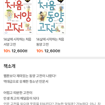
14살에 시작하는 처음
14살에 시작하는 처음
서양 고전
동양 고전
10
12,600
10
12,600
%
%
원
원
책소개
웹툰보다 재미있는 동양 고전이 나왔다!
역대급으로 유쾌한 청소년 인문서
어렵고 따분한 고전이
인생 최고의 깨달음이 되다
인문 고전을 읽으며 웃음을 터뜨린다? 가능한 일일까? 가능하다. 아니, 차