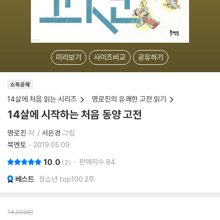
미리보기
사이즈비교
공유하기
소득공제
14살에 처음 읽는 시리즈
명로진의 유쾌한 고전 읽기
14살에 시작하는 처음 동양 고전
명로진
저
서은경
그림
북멘토
2019.05.09.
10.0
판매지수
84
2
베스트
청소년 top100 2주
14,000
원