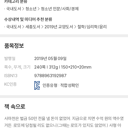
카테고리 분류
국내도서
청소년
청소년 인문/사회/경제
수상내역 및 미디어 추천 분류
국내도서
세종도서
2019년 교양도서
철학/심리학/윤리
품목정보
발행일
2019년 05월 09일
쪽수, 무게, 크기
240쪽 | 312g | 150*210*20mm
ISBN13
9788963192987
KC인증
인증유형 : 적합성확인
책 속으로
사마천은 벌금 50만 전을 낼 돈이 없었어. 지금으로 치면 수억 원의 액수였
거든. 로또에 당첨될 리도 없으니(그때는 로또가 있지도 않았어.) 사형 아