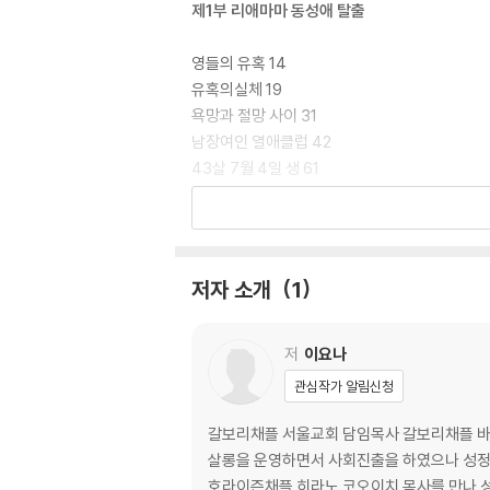
제1부 리애마마 동성애 탈출
영들의 유혹 14
유혹의실체 19
욕망과 절망 사이 31
남장여인 열애클럽 42
43살 7월 4일 생 61
제2부 동성애, 극복하고 있어요
탈동성애 증언 (1) 엄마 나를 포기하지 않아서 고
저자 소개
1
탈동성애 증언 (2) 절대로 채울 수 없는 밑 빠진 
탈동성애 증언 (3) 그것은 스스로 규정한 모습
탈동성애 증언 (4) 남성이란 존재는 두려운 존
저
이요나
탈동성애 증언 (5) 스스로 만들어낸 거절 속의 
관심작가 알림신청
탈동성애 증언 (6) 아무도 늦지는 않았다 새롭게
탈동성애 증언 (7) 과연 평생을 참고 살 수 있을까
갈보리채플 서울교회 담임목사 갈보리채플 바이블 칼리지 코리아 학장 성경적 상담 자기대면 교수 회원 성경적
탈동성애 증언 (8) 나의 믿음 생활은 헛것이었구
살롱을 운영하면서 사회진출을 하였으나 성정체
탈동성애 증언 (9) 동성애자로서 사느니 그냥 죽는
호라이즌채플 히라노 코오이치 목사를 만나 성