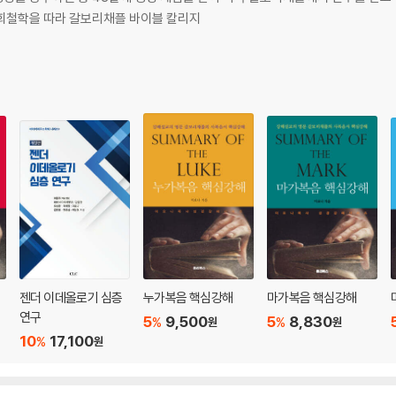
 수도 있겠다 119
목회철학을 따라 갈보리채플 바이블 칼리지
6
9
153
젠더 이데올로기 심층
누가복음 핵심강해
마가복음 핵심강해
연구
5
9,500
5
8,830
%
%
원
원
10
17,100
%
원
나요? 171