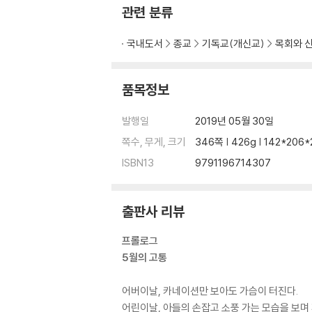
상담사례 (12) 저희 딸 살려주세요 173
관련 분류
상담사례 (13) 고등학교 딸이 레즈비언이래요 1
상담사례 (14) 동성애에 빠진 남동생, 어떻게 설
국내도서
종교
기독교(개신교)
목회와 
상담사례 (15) 변비로 괄약근이 파괴가 되나요? 
상담사례 (16) 여자로 성 전환한 형제입니다 18
품목정보
제5부 크리스천 동성애자의 갈등
발행일
2019년 05월 30일
상담사례 (17) 어느 전도사의 금욕생활의 고뇌 1
쪽수, 무게, 크기
346쪽 | 426g | 142*206
상담사례 (18) 신학을 하고 있는데 199
ISBN13
9791196714307
상담사례 (19) 동성애자의 결혼 가능할까요? 2
상담사례 (20) 감정을 다스릴 수 없어요 207
상담사례 (21) 레즈비언과의 한 번의 경험 210
출판사 리뷰
상담사례 (22) 동성애 상담 어떻게 해야 할지 21
상담사례 (23) 성적충동, 본능이잖아요? 217
프롤로그
상담사례 (24) 제가 배우들을 좋아하는데 221
5월의 고통
상담사례 (25) 성 전환자와의 결혼도 동성애인가
상담사례 (26) 크고 근육질인 남자를 보면 못 견
어버이날, 카네이션만 보아도 가슴이 터진다.
상담사례 (27) 교회 가는 게 죄스러워요 225
어린이날, 아들의 손잡고 소풍 가는 모습을 보며