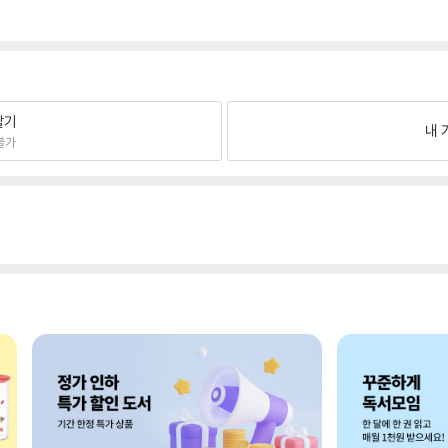
팔기
내 
불가