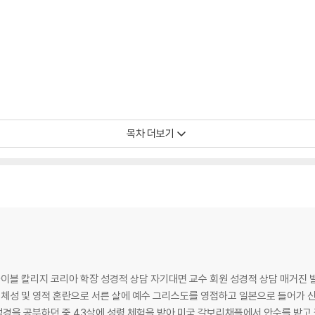
목차 더보기
마워 74
독 77
이었습니다 84
재였습니다 90
비참함 92
 시작할 수 있다 97
? 101
 상담 매거진 발행인 이요나 목사는 청년시절부터 연극, 패션
나 109
성 및 영적 혼란으로 서른 살에 예수 그리스도를 영접하고 일본으로 들어가 신학
 게 낫겠다 114
경을 공부하던 중 43살에 성령 체험을 받아 미국 갈보리채플에서 안수를 받고