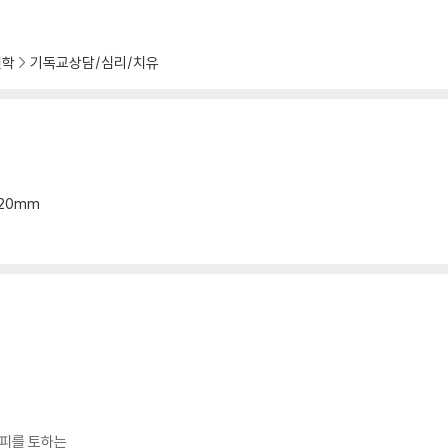
77
득할까요? 179
신학
기독교상담/심리/치유
180
1
88
*20mm
04
2
요? 222
딥니다 223
 피를 토하는