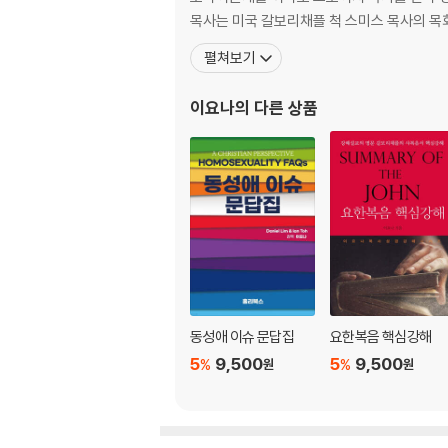
탈동성애 증언 (10) 이제 예전처럼 아파하지 않을
목사는 미국 갈보리채플 척 스미스 목사의 
펼쳐보기
제3부 동성애, 운명인가요?
이요나
의 다른 상품
상담사례 (1) 동성애 이반적 변증 124
상담사례 (2) 동성애는 저주의 결과인가요? 13
상담사례 (3) 제가 동성애 귀신들린 건가요? 14
상담사례 (4) 이젠 죽고 싶습니다 151
상담사례 (5) 결혼, 직장생활에도 실패했습니다 
상담사례 (6) 지워지지 않는 죄의 흔적 155
상담사례 (7) 지옥에 가고 싶지 않아요 156
상담사례 (8) 점점 옭아매는 사슬처럼 159
제4부 우리 아들, 딸 어떡해요
동성애 이슈 문답집
요한복음 핵심강해
5
9,500
5
9,500
%
%
원
원
상담사례 (9) 어머니의 눈물 162
상담사례 (10) 뉴욕에 사는 사모입니다 169
상담사례 (11) 성 전환 수술하려는 아들 어떻게 하