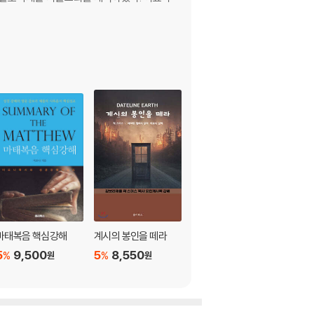
마태복음 핵심강해
계시의 봉인을 떼라
응답받는 기도생활
5
9,500
5
8,550
5
6,650
%
%
%
원
원
원