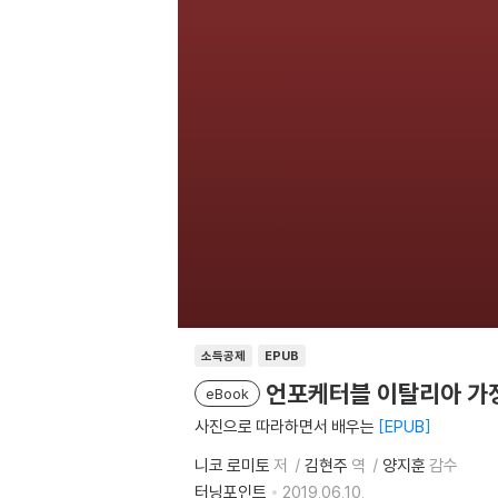
소득공제
EPUB
언포케터블 이탈리아 가정
eBook
사진으로 따라하면서 배우는
EPUB
니코 로미토
저
김현주
역
양지훈
감수
터닝포인트
2019.06.10.