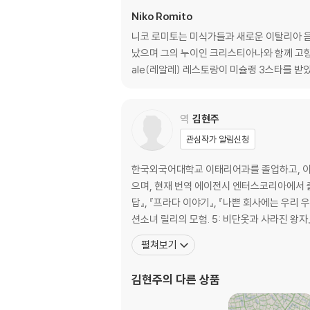
보리, 아티초크, 민트 스프
Niko Romito
감자, 셀러리, 살시치아 소시지 스프
니코 로미토는 미식가들과 새로운 이탈리아 음식 
났으며 그의 누이인 크리스티아나와 함께 고향으
- 건파스타 & 생파스타
ale(레알레) 레스토랑이 미슐랭 3스타를 받았다
닭고기와 페코리노 치즈 소스 부카티니
카넬로니
기본 & 기교 베샤멜라 소스와 모르나이 소스
역
김현주
생토마토를 곁들인 화이트 소스
관심작가 알림신청
그라티나토 부팔라 카넬로니
육수에 담근 카펠레티
한국외국어대학교 이태리어과를 졸업하고, 이탈
치커리, 봉골레 카바텔리
으며, 현재 번역 에이전시 엔터스코리아에서 출판기획 및 전문 번역가로 활동하고 있다.
병아리콩, 로즈마리 말탈리아티
답』, 『프라다 이야기』, 『나쁜 회사에는 우리 
가벼운 토마토 라구 소스 말탈리아티
션소녀 릴리의 모험. 5: 비단옷과 사라진 왕자』
기본 & 기교 생파스타
펼쳐보기
카르보나라 메쩨 마니께
리코타 치즈와 토마토를 채운 파케로
김현주
의 다른 상품
파스타와 감자
가지와 짠맛 리코타, 바질 파스타