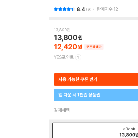
8.4
판매지수
12
9
13,800
원
13,800
12,420
쿠폰혜택가
YES포인트
사용 가능한 쿠폰 받기
앱 다운 시 1천원 상품권
결제혜택
eBook
13,800