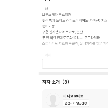
- 빵
브루스케타 루스티카
튀긴 빵과 토마토와 파르미지아노(파마산) 치즈
햄버거빵
구운 판자넬라와 토마토, 달걀
두 번 익힌 판제로토와 올리브, 모르타델라
스트라키노 치즈와 루콜라, 살시치아를 끼운 피
- 야채
감자 크림과 달걀, 송로버섯
자르디니에라 인 아그로돌체
러시안 샐러드
기본 & 기교 마요네즈
저자 소개
3
페코리노 치즈와 주키니 호박, 민트로 만든 팔로
속을 채운 감자, 파타타 리피에나
무청과 페코리노 치즈로 만든 폴페타
저
니코 로미토
파르미지아노 소스를 넣은 주키니 플랜
관심작가 알림신청
근대와 셀러리, 사과를 넣은 스프