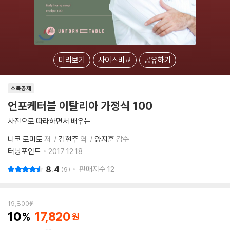
미리보기
사이즈비교
공유하기
소득공제
언포케터블 이탈리아 가정식 100
사진으로 따라하면서 배우는
니코 로미토
저
김현주
역
양지훈
감수
터닝포인트
2017.12.18.
8.4
판매지수
12
9
19,800
원
10
17,820