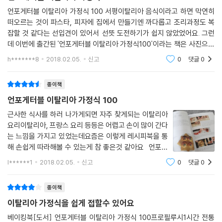
언포게터블 이탈리아 가정식 100 서평이탈리아 음식이라고 하면 막연히
떠오르는 것이 파스타, 피자에 집에서 만들기엔 까다롭고 조리과정도 복
잡할 것 같다는 선입견이 있어서 선뜻 도전하기가 쉽지 않았었어요. 그런
데 이번에 출간된 '언포게터블 이탈리아 가정식100'이라는 책은 사진으로
따라하면서 배우는 이탈리아 가정식 레시피라는 타이틀을 내걸고 사진으
h*******8
2018.02.05.
신고
0
댓글
0
로 조리과정을 상세히
종이책
언포게터블 이탈리아 가정식 100
근사한 식사를 하러 나가게되면 자주 찾게되는 이탈리아
요리이탈리아, 프랑스 요리 등등은 어렵고 손이 많이 간다
는 느낌을 가지고 있었는데요즘은 이렇게 레시피북을 통
해 손쉽게 따라해볼 수 있는게 참 좋은것 같아요 언포게
터블 이탈리아 가정식 100은소박한 전설이라고 불리는
l******1
2018.02.05.
신고
0
댓글
0
이탈리아의 미슐랭 3스타 셰프인 니코 로미토가누구나
쉽고 간단하게 이탈리아 가정식을 만들 수 있도록
종이책
이탈리아 가정식을 쉽게 접할수 있어요
베이킹북[도서] 언포게터블 이탈리아 가정식 100프로필루시1시간 전통