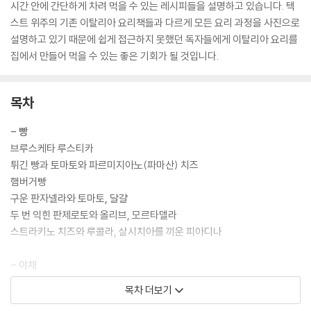
시간 안에 간단하게 차려 먹을 수 있는 레시피들을 설명하고 있습니다. 텍
스트 위주의 기존 이탈리아 요리책들과 다르게 모든 요리 과정을 사진으로
설명하고 있기 때문에 쉽게 접근하지 못했던 독자들에게 이탈리아 요리를
집에서 만들어 먹을 수 있는 좋은 기회가 될 것입니다.
목차
- 빵
브루스케타 루스티카
튀긴 빵과 토마토와 파르미지아노(파마산) 치즈
햄버거빵
구운 판자넬라와 토마토, 달걀
두 번 익힌 판제로토와 올리브, 모르타델라
스트라키노 치즈와 루콜라, 살시치아를 끼운 피아디나
- 야채
감자 크림과 달걀, 송로버섯
목차 더보기
자르디니에라 인 아그로돌체