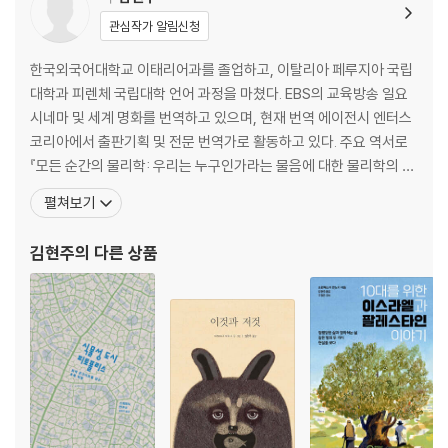
가벼운 토마토 라구 소스 말탈리아티
관심작가 알림신청
기본 & 기교 생파스타
카르보나라 메쩨 마니께
한국외국어대학교 이태리어과를 졸업하고, 이탈리아 페루지아 국립
리코타 치즈와 토마토를 채운 파케로
대학과 피렌체 국립대학 언어 과정을 마쳤다. EBS의 교육방송 일요
파스타와 감자
시네마 및 세계 명화를 번역하고 있으며, 현재 번역 에이전시 엔터스
가지와 짠맛 리코타, 바질 파스타
코리아에서 출판기획 및 전문 번역가로 활동하고 있다. 주요 역서로
토마토, 올리브, 바질을 넣은 바칼라 라비올리
『모든 순간의 물리학: 우리는 누구인가라는 물음에 대한 물리학의 대
아마트리치아나 리가토니
답』, 『프라다 이야기』, 『나쁜 회사에는 우리 우유를 팔지 않겠습니
펼쳐보기
아티초크 스키아포니
다』, 『식물을 미치도록 사랑한 남자들』, 『내가 사랑한 엄마』, 『내가 사
알리오, 올리오, 페페론치노, 콜리플라워 스파게티
랑한 책』, 『내가 사랑한 고양이』, 『패션소녀 릴리의 모험. 5: 비단옷과
김현주
의 다른 상품
키타라 카치오, 후추, 셀러리, 월계수 스파게티
사라진 왕자』, 『코스믹코믹 : 빅
치폴로토, 후추, 로즈마리 스파게티
빵과 안초비, 올리브, 케이프 스파게티
아스파라거스 라구 탈리아텔레
- 밥 & 뇨키
리코타와 브로콜리 뇨께티
세몰리노 고르곤졸라, 호두, 꿀 뇨키 106
오징어 뇨끼 108