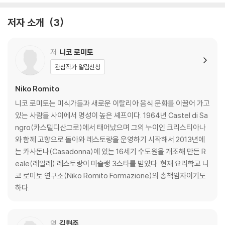
러시안 샐러드
기본 & 기교 마요네즈
저자 소개
3
페코리노 치즈와 주키니 호박, 민트로 만든 팔로테
속을 채운 감자, 파타타 리피에나
무청과 페코리노 치즈로 만든 폴페타
저
니코 로미토
파르미지아노 소스를 넣은 주키니 플랜
관심작가 알림신청
근대와 셀러리, 사과를 넣은 스프
보리, 아티초크, 민트 스프
Niko Romito
감자, 셀러리, 살시치아 소시지 스프
니코 로미토는 미식가들과 새로운 이탈리아 음식 문화를 이끌어 가고
있는 사람들 사이에서 명성이 높은 셰프이다. 1964년 Castel di Sa
- 건파스타 & 생파스타
ngro(카스텔디산그로)에서 태어났으며 그의 누이인 크리스티아나
닭고기와 페코리노 치즈 소스 부카티니
와 함께 고향으로 돌아와 레스토랑을 운영하기 시작해서 2013년에
카넬로니
는 카사돈나(Casadonna)에 있는 16세기 수도원을 개조해 만든 R
기본 & 기교 베샤멜라 소스와 모르나이 소스
eale(레알레) 레스토랑이 미슐랭 3스타를 받았다. 현재 요리학교 니
생토마토를 곁들인 화이트 소스
코 로미토 연구소(Niko Romito Formazione)의 총책임자이기도
그라티나토 부팔라 카넬로니
하다.
육수에 담근 카펠레티
치커리, 봉골레 카바텔리
병아리콩, 로즈마리 말탈리아티
역
김현주