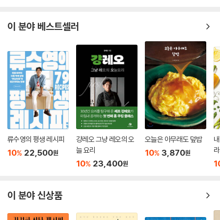
이 분야 베스트셀러
류수영의 평생 레시피
걍레오 그냥 레오의 오
오늘은 아무래도 덮밥
내
늘 요리
라
10
22,500
10
3,870
%
%
원
원
10
23,400
1
%
원
이 분야 신상품