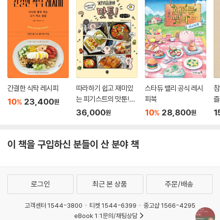
간결한 식탁 레시피
따라하기 쉽고 재미있
스타듀 밸리 공식 레시
참
는 피기스트의 맛툰!
피북
즐
10
23,400
%
원
(큰글자책)
36,000
10
28,800
1
%
원
원
이 책을 구입하신 분들이 산 분야 책
로그인
최근 본 상품
주문/배송
고객센터 1544-3800
티켓 1544-6399
중고샵 1566-4295
eBook 1:1문의/채팅상담