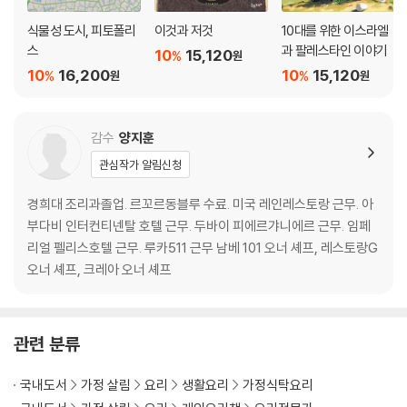
주키니, 샤프란 뇨키 110
식물성 도시, 피토폴리
이것과 저것
10대를 위한 이스라엘
홍합, 감자 리소토 112
스
과 팔레스타인 이야기
10
15,120
%
원
스캄피 리소토 114
10
16,200
10
15,120
%
%
원
원
밀라네제 리소토 116
주카 리소토 118
기본 & 기교 육수
감수
양지훈
살시치아, 샤프란, 파 육수 리소토
관심작가 알림신청
파, 카치오카발로 리소토
라이스 고로케
경희대 조리과졸업. 르꼬르동블루 수료. 미국 레인레스토랑 근무. 아
무청, 병아리콩, 익반죽 뇨키 스프
부다비 인터컨티넨탈 호텔 근무. 두바이 피에르갸니에르 근무. 임페
리얼 펠리스호텔 근무. 루카511 근무 남베 101 오너 셰프, 레스토랑G
- 생선
오너 셰프, 크레아 오너 셰프
기본 & 기교 생선과 조개 세척법
멸치 튀김
바칼라(말린대구) 튀김과 오렌지 마멀레이드
관련 분류
페페로니, 감자 바칼라 만테카토
무청과 케이퍼 소스, 토마토를 채운 오징어
국내도서
가정 살림
요리
생활요리
가정식탁요리
셀러리, 돼지기름 아귀