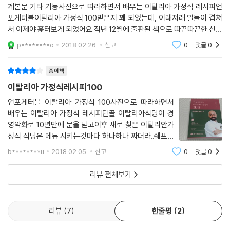
계본문 기타 기능사진으로 따라하면서 배우는 이탈리아 가정식 레시피언
포게터블이탈리아 가정식 100받은지 꽤 되었는데, 이래저래 일들이 겹쳐
서 이제야 훑터보게 되었어요.작년 12월에 출판된 책으로 따끈따끈한 신간
이네요^^미슐랭 3스타를 받은 니코 로미토 셰프가 쓴 이탈리아 가정식 레
p********o
2018.02.26.
신고
0
댓글
0
시피북이에요.이탈리아 가
종이책
이탈리아 가정식레시피100
언포게터블 이탈리아 가정식 100사진으로 따라하면서
배우는 이탈리아 가정식 레시피단골 이탈리아식당이 경
영악화로 10년만에 문을 닫고이후 새로 찾은 이탈리안가
정식 식당은 메뉴 시키는것마다 하나하나 짜더라..쉐프에
게 물어보니, 원래 이탈리안 가정식은 짜요. 란 답변.
b********u
2018.02.05.
신고
0
댓글
0
응????????? 아니, 그거 아니야...마음에 드는 식당은 못
찾고 블로그 검색해서 야매로 뇨끼 만들어 먹었는데,이
리뷰 전체보기
리뷰
7
한줄평
2