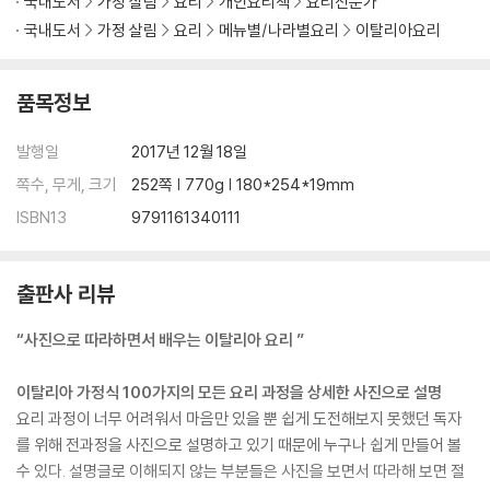
국내도서
가정 살림
요리
개인요리책
요리전문가
라이트 마요네즈를 넣은 꼴뚜기 튀김
국내도서
가정 살림
요리
메뉴별/나라별요리
이탈리아요리
대구와 감자, 토마토
화이트 와인 대구 폴페테(미트볼)
우유, 감자, 새끼 문어 아포가토
품목정보
아스파라거스를 넣은 광어 스튜(구아쩨또)
멸치, 감자, 치커리와 바질 소스 스포르마티노
발행일
2017년 12월 18일
혀넙치와 시금치, 가지 새우
쪽수, 무게, 크기
252쪽 | 770g | 180*254*19mm
소금 구이 농어와 그린 소스
농축 생선 스프
ISBN13
9791161340111
또따노 오징어와 렌틸콩 스프
출판사 리뷰
- 육류
야채와 달콤한 마늘 크림을 곁들인 새끼 양고기
“사진으로 따라하면서 배우는 이탈리아 요리 ”
쇠고기 비안케토
마늘 퓌레 조림(브라사토)
이탈리아 가정식 100가지의 모든 요리 과정을 상세한 사진으로 설명
지중해식 토끼 요리
요리 과정이 너무 어려워서 마음만 있을 뿐 쉽게 도전해보지 못했던 독자
스카페체 토끼 튀김
를 위해 전과정을 사진으로 설명하고 있기 때문에 누구나 쉽게 만들어 볼
카치아토라 소스를 곁들인 돼지 안심과 병아리콩 무스
수 있다. 설명글로 이해되지 않는 부분들은 사진을 보면서 따라해 보면 절
치킨 구이