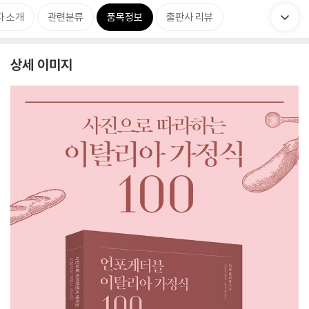
자 소개
관련분류
품목정보
출판사 리뷰
상세 이미지