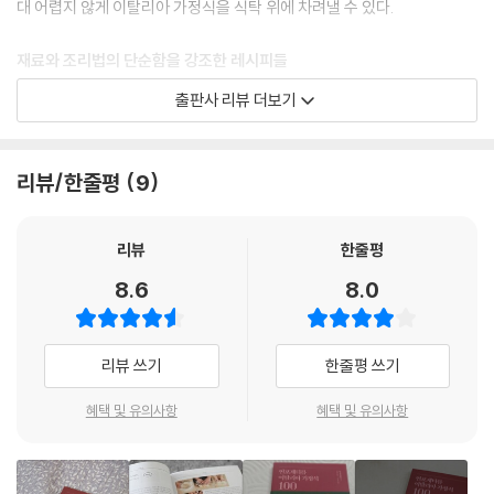
대 어렵지 않게 이탈리아 가정식을 식탁 위에 차려낼 수 있다.
햄버거
올리브, 타임, 파프리카, 시금치를 넣은 롤
재료와 조리법의 단순함을 강조한 레시피들
참치 소스에 절인 송아지 고기
요리와 재료는 단순하고 간단해야 한다는 평소 저자의 지론을 그대로 책에
토마토 아그로돌체 소스를 곁들인 닭튀김
출판사 리뷰 더보기
담았기 때문에 일반 독자들에게는 최고의 이탈리아 요리책이 될 것이다.
시금치 소스를 곁들인 폴페테
한 가지 재료를 가지고 다양하게 응용해서 전혀 다른 맛을 전해주는 레시
양고기 스팔라
피들을 싣고 있어서 한 번 사용하고 버리는 재료들은 절대 없을 것이다. 그
기본 & 기교 소스
리뷰/한줄평
9
리고 기본 재료들은 주위에서 쉽게 구할 수 있는 것들을 최우선으로 고려
셀러리, 무 퓌레를 얹은 돼지 정강이
한 레시피들이므로 부담감 없이 편하게 만들어 볼 수 있다.
리뷰
한줄평
- 디저트
레시피마다 난이도와 조리 시간 제공
딸기 바바레제와 요구르트 스프
8.6
8.0
요리를 하려면 시간 조절이 중요할 때가 있다.
배 크림 슈와 초콜릿 글라쎄
이 책에는 단 몇 분 안에 끝낼 수 있는 아주 간단한 레시피도 있고, 복잡한
기본 & 기교 제과 반죽
레시피도 있다. 그래서 레시피마다 조리법의 난이도와 시간을 알려주고 있
복숭아 절임을 채운 봄바 튀김
리뷰 쓰기
한줄평 쓰기
기 때문에 그때그때 상황에 맞게 필요한 레시피를 선택해서 요리를 할 수
크림 브리오슈
있도록 하고 있다.
화이트초콜릿과 레몬 크림을 넣은 카놀리
혜택 및 유의사항
혜택 및 유의사항
조리법의 준비 과정을 별도로 설명하고 있어 복잡한 레시피들 같은 경우에
올리브유 칸투치와 파시토 소스
는 미리미리 준비할 수 있도록 하고 있다.
바닐라 크림 브륄레
커스터드 크림 크레이프와 감귤 캐러멜