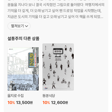
꿈들을 지나다 보니 결국 시작점인 그림으로 돌아왔다. 여행지에서의
기억을 더 깊게, 더 오래 남기고 싶어 펜 드로잉 작업을 시작했는데,
지금은 도시의 기억을 더 깊고 오래 남기고 싶어 이 책을 쓰게 되었다.
대안공간 Rogue Camp ‘City trekking’ 개인전시, 소다미술관 ‘일
펼쳐보기
상의단면’ 전시, 10초 국제애니메이션 페스티벌 라이브 드로잉쇼,
[김국진 오석태의 여보세요 영어] 삽화 일러스트레이션, LG 그램 올
설동주
의 다른 상품
데이 노트북 드로잉
을지로 수집
동경식당
10
13,500
10
12,600
%
%
원
원