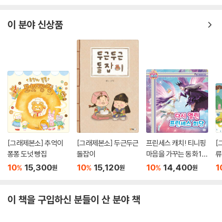
이 분야 신상품
[그래제본소] 추억이
[그래제본소] 두근두근
프린세스 캐치! 티니핑
[
퐁퐁 도넛 빵집
돌잡이
마음을 가꾸는 동화 10
류
: 다시 열린 프린세스 회
10
15,300
10
15,120
10
14,400
1
%
%
%
원
원
원
담
이 책을 구입하신 분들이 산 분야 책