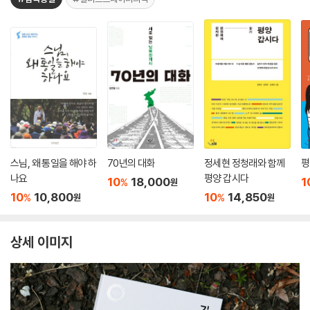
스님, 왜 통일을 해야 하
70년의 대화
정세현 정청래와 함께
평
나요
평양 갑시다
10
18,000
1
%
원
10
10,800
10
14,850
%
%
원
원
상세 이미지