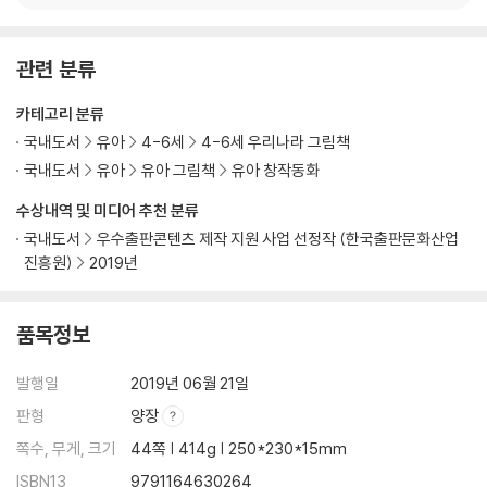
관련 분류
카테고리 분류
국내도서
유아
4-6세
4-6세 우리나라 그림책
국내도서
유아
유아 그림책
유아 창작동화
수상내역 및 미디어 추천 분류
국내도서
우수출판콘텐츠 제작 지원 사업 선정작 (한국출판문화산업
진흥원)
2019년
품목정보
발행일
2019년 06월 21일
판형
양장
쪽수, 무게, 크기
44쪽 | 414g | 250*230*15mm
ISBN13
9791164630264