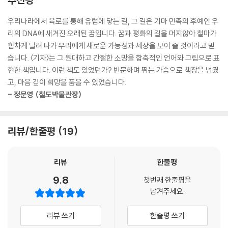
언젠가 그렸던 모든 곳들을 직접 기차를 타고 여행하는 모습을 꿈꿔 봅니
다.
우리나라에서 육로를 통해 유럽에 닿는 길, 그 길은 기마 민족의 후예인 우
즐거운 여행이었습니다.
리의 DNA에 새겨진 오래된 꿈입니다. 꿈과 평화의 길을 머지않아 철마가
힘차게 달려 나가 우리에게 새로운 가능성과 세상을 보여 줄 것이라고 믿
습니다. 〈기차〉는 그 원대하고 간절한 소망을 함축적인 언어와 그림으로 표
현한 책입니다. 이런 책도 있었던가? 반문하며 뛰는 가슴으로 책장을 넘겼
고, 마음 깊이 희망을 품을 수 있었습니다.
- 정문영 (철도박물관장)
리뷰/한줄평
19
리뷰
한줄평
9.8
첫번째 한줄평을
남겨주세요.
리뷰 쓰기
한줄평 쓰기