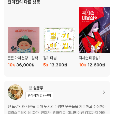
천미진
의 다른 상품
튼튼 아이 건강 그림책
절기 마법
각시손 미용실 1
10
36,000
5
13,300
10
12,600
%
%
%
원
원
원
그림
설동주
관심작가 알림신청
펜 드로잉과 사진을 통해 도시의 다양한 모습들을 기록하고 수집하는
일러스트레이터. 화가, 만화가, 영화감독, 애니메이션 감독까지 여러