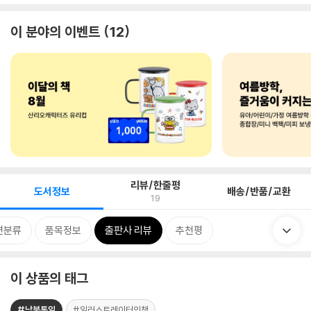
이 분야의 이벤트
12
리뷰/한줄평
도서정보
배송/반품/교환
19
련분류
품목정보
출판사 리뷰
추천평
이 상품의 태그
#남북통일
#일러스트레이터의책