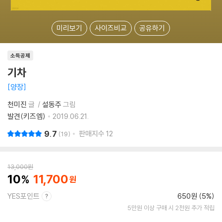
미리보기
사이즈비교
공유하기
소득공제
기차
양장
천미진
글
설동주
그림
발견(키즈엠)
2019.06.21.
9.7
판매지수
12
19
13,000
원
10
11,700
YES포인트
650원 (5%)
5만원 이상 구매 시 2천원 추가 적립