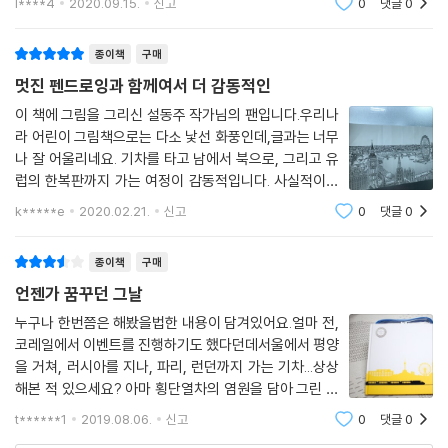
l****4
2020.09.15.
신고
0
댓글
0
요.
종이책
구매
멋진 펜드로잉과 함께여서 더 감동적인
이 책에 그림을 그리신 설동주 작가님의 팬입니다.우리나
라 어린이 그림책으로는 다소 낯선 화풍인데,글과는 너무
나 잘 어울리네요. 기차를 타고 남에서 북으로, 그리고 유
럽의 한복판까지 가는 여정이 감동적입니다. 사실적이면
서도 상상력이 가득한 단색의 펜드로잉화가 곁들여져 더
k*****e
2020.02.21.
신고
0
댓글
0
뭉클했네요. 사은품으로 받은 포스터는 벽에 붙여두었습
니다.기차가 지나가고 있었으면 더 좋았을 텐
종이책
구매
언젠가 꿈꾸던 그날
누구나 한번쯤은 해봤을법한 내용이 담겨있어요.얼마 전,
코레일에서 이벤트를 진행하기도 했다던데서울에서 평양
을 거쳐, 러시아를 지나, 파리, 런던까지 가는 기차...상상
해본 적 있으세요? 아마 횡단열차의 염원을 담아 그린 기
차책이라고 할 수 있겠네요.에펠탑은 개인적으로 좋아하
t******1
2019.08.06.
신고
0
댓글
0
는 장소라서기차로 갈 수 있다니..상상만으로도 즐거워지