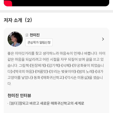
저자 소개
2
글
천미진
관심작가 알림신청
좋은 이야깃거리를 찾고 생각하느라 마음속이 언제나 바쁩니다. 아이
같은 마음을 되살리려고 어린 시절을 자꾸 되짚어 보며 글을 쓰고 있
습니다. 그림책 《된장찌개》 《감기책》 《식혜》 《무궁화꽃이 피었습니
다》 《떡국의 마음》 《여름맛》 《우리는 벚꽃이야》 《밤의 노래》 《내가
고양이를 낳았나》 동화 《매화귀신학교》 《각시손 미용실》을 썼습니
다.
천미진
인터뷰
[읽다]
참되고 바르고 새로운 매화귀신학교의 세계로