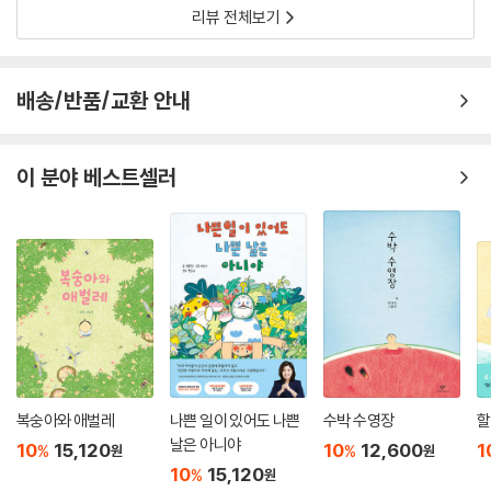
네요.가는 길은 얼마나 신기한 것들 투성
리뷰 전체보기
배송/반품/교환 안내
이 분야 베스트셀러
복숭아와 애벌레
나쁜 일이 있어도 나쁜
수박 수영장
할
날은 아니야
10
15,120
10
12,600
1
%
%
원
원
10
15,120
%
원