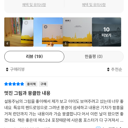
혜택 및 유의사항
혜택 및 유의사항
10
더보기
4
5
리뷰
19
한줄평
0
구매리뷰
추천순
종이책
구매
멋진 그림과 뭉클한 내용
설동주님의 그림을 좋아해서 제가 보고 아이도 보여주려고 샀는데 너무 좋
네요. 특유의 펜드로잉으로 그려낸 풍경이 섬세하고 내용은 기차가 함흥을
거쳐 런던까지 가는 내용이라 가슴 뭉클합니다.어서 이런 날이 왔으면 좋
겠네요. 책은 좋은데 예스24 포장때문에 사은품 포스터가 다 구겨져서 왔
습니다. 좋아하는 작가의 그림을 소장하고자 하는 팬의 마음도 구겨졌네