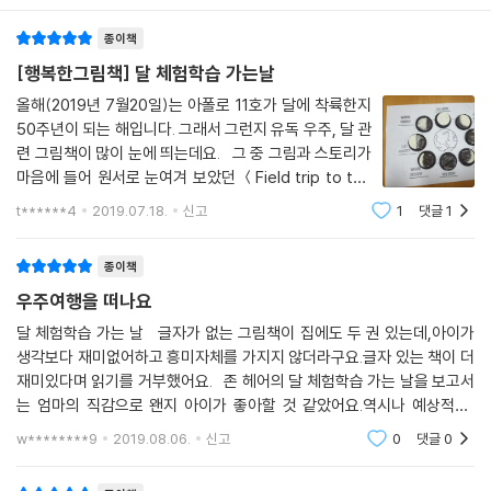
종이책
[행복한그림책] 달 체험학습 가는날
올해(2019년 7월20일)는 아폴로 11호가 달에 착륙한지
50주년이 되는 해입니다. 그래서 그런지 유독 우주, 달 관
련 그림책이 많이 눈에 띄는데요. 그 중 그림과 스토리가
마음에 들어 원서로 눈여겨 보았던 ＜Field trip to the
moon＞ 5월에 출간된 따끈한 신간인데 벌써 한글책으
t******4
2019.07.18.
신고
1
댓글
1
로 출간되었다는 반가운 소식에 놀라움과 기쁜맘으로 책
을 받아 보았어요 :) 한글판 제목은 《달 체
종이책
우주여행을 떠나요
달 체험학습 가는 날 글자가 없는 그림책이 집에도 두 권 있는데,아이가
생각보다 재미없어하고 흥미자체를 가지지 않더라구요.글자 있는 책이 더
재미있다며 읽기를 거부했어요. 존 헤어의 달 체험학습 가는 날을 보고서
는 엄마의 직감으로 왠지 아이가 좋아할 것 같았어요.역시나 예상적중!
“엄마 이 책은 뭐에요? 우주가 깜깜해서 글자가 안보이는 거에요?”너무
w********9
2019.08.06.
신고
0
댓글
0
귀여운 발상