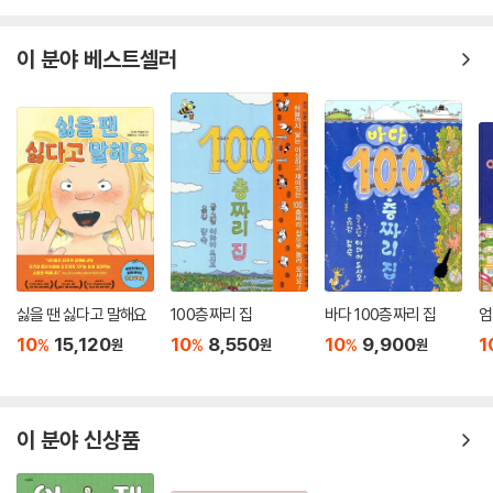
이 분야 베스트셀러
싫을 땐 싫다고 말해요
100층짜리 집
바다 100층짜리 집
엄
10
15,120
10
8,550
10
9,900
1
%
%
%
원
원
원
이 분야 신상품