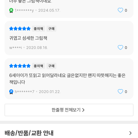
너무 좋은 그림책이네요.
1*******y
2024.05.17.
0
종이책
구매
귀엽고 섬세한 그림책
w****i
2020.08.16.
0
종이책
구매
6세아이가 또읽고 읽어달라네요 글은없지만 왠지 따뜻해지는 좋은
책입니다
h*******7
2020.01.22.
0
한줄평 전체보기
배송/반품/교환 안내