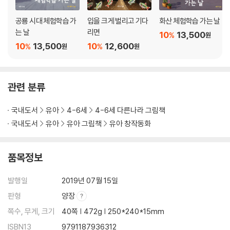
공룡 시대 체험학습 가
입을 크게 벌리고 기다
화산 체험학습 가는 날
는 날
리면
10
13,500
%
원
10
13,500
10
12,600
%
%
원
원
관련 분류
국내도서
유아
4-6세
4-6세 다른나라 그림책
국내도서
유아
유아 그림책
유아 창작동화
품목정보
발행일
2019년 07월 15일
판형
양장
쪽수, 무게, 크기
40쪽 | 472g | 250*240*15mm
ISBN13
9791187936312