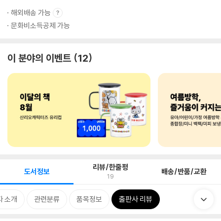
해외배송 가능
문화비소득공제 가능
이 분야의 이벤트
12
리뷰/한줄평
도서정보
배송/반품/교환
19
자 소개
관련분류
품목정보
출판사 리뷰