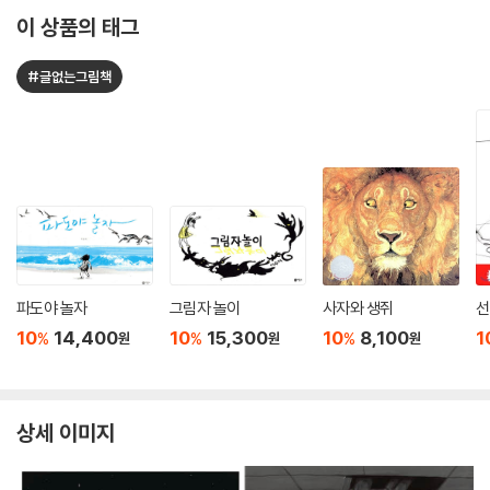
이 상품의 태그
#글없는그림책
파도야 놀자
그림자 놀이
사자와 생쥐
선
10
14,400
10
15,300
10
8,100
1
%
%
%
원
원
원
상세 이미지