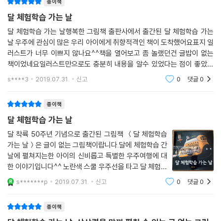
종이책
달 체험학습 가는 날
달 체험학습 가는 날행복한 그림책 출판사에서 출간된 달 체험학습 가는
날 우주에 관심이 많은 우리 아이에게 취향적격인 책이 도착했어요표지 일
러스트가 너무 이쁘지 않나요^^책을 열어보고 좀 놀랬던건 글밥이 없는
책이었네요일러스트만으로도 충분히 내용을 알수 있었다는 점이 좋았답
니다친구들은 달탐험을 하고 주인공은 홀로 지구를 그리고 있답니다 실제
s****3
2019.07.31.
신고
0
댓글
0
로 저렇게 달에서 지구
종이책
달 체험학습 가는 날
달 착륙 50주년 기념으로 출간된 그림책 ＜달 체험학습
가는 날＞은 글이 없는 그림책이랍니다.달에 체험학습 간
날에 펼쳐지는한 아이의 신비롭고 특별한 우주여행에 대
한 이야기입니다^^ 노란색 스쿨 우주선을 타고 달 체험학
습을 떠날 준비중인 친구들 사이한 친구가 스케치북과 크
s*******p
2019.07.31.
신고
0
댓글
0
레용를 꼬옥 쥐고 있습니다. 달에 도착해서, 선생님의 알
려주시는 달에 관한 설명을 듣고 있는 친구들
종이책