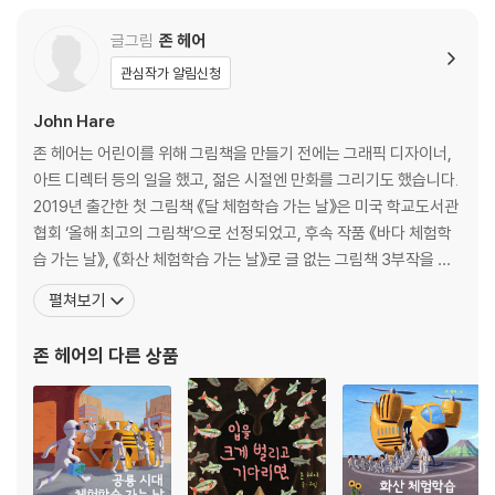
글그림
존 헤어
관심작가 알림신청
John Hare
존 헤어는 어린이를 위해 그림책을 만들기 전에는 그래픽 디자이너,
아트 디렉터 등의 일을 했고, 젊은 시절엔 만화를 그리기도 했습니다.
2019년 출간한 첫 그림책 《달 체험학습 가는 날》은 미국 학교도서관
협회 ‘올해 최고의 그림책’으로 선정되었고, 후속 작품 《바다 체험학
습 가는 날》, 《화산 체험학습 가는 날》로 글 없는 그림책 3부작을 완
성했습니다. 낚시를 좋아하는 존 헤어는 언젠가 낚시하고 남은 미끼
펼쳐보기
용 피라미 몇 마리를 다음 번 낚시할 때 쓰려고 금붕어 어항에 풀어놓
았다고 해요. 그런데 얼마 뒤, 낚시를 가려고 어항 속을 들여다보니 피
존 헤어
의 다른 상품
라미들이 어항 안에서 아주 행복하게