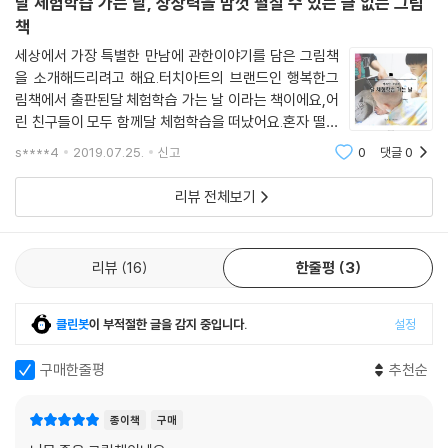
달 체험학습 가는 날, 상상력을 맘껏 펼칠 수 있는 글 없는 그림
책
세상에서 가장 특별한 만남에 관한이야기를 담은 그림책
을 소개해드리려고 해요.터치아트의 브랜드인 행복한그
림책에서 출판된달 체험학습 가는 날 이라는 책이에요,어
린 친구들이 모두 함께달 체험학습을 떠났어요.혼자 떨어
져서 그림을 그리며 놀다가깜빡 잠이 든 사이,친구들은 다
s****4
2019.07.25.
신고
0
댓글
0
시 지구로 떠나가고달에 홀로 남겨진 주인공구조대를 기
다리는 동안달에서 어떤 일이 일어나는지,어떤
리뷰 전체보기
리뷰
16
한줄평
3
클린봇
이 부적절한 글을 감지 중입니다.
설정
구매한줄평
추천순
종이책
구매