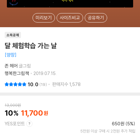
미리보기
사이즈비교
공유하기
소득공제
달 체험학습 가는 날
양장
존 헤어
글그림
행복한그림책
2019.07.15.
10.0
판매지수
1,578
19
13,000
원
10
11,700
YES포인트
650원 (5%)
5만원 이상 구매 시 2천원 추가 적립