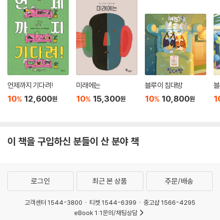
언제까지 기다려!
미래에는
블루이 침대방
블
10
12,600
10
15,300
10
10,800
1
%
%
%
원
원
원
이 책을 구입하신 분들이 산 분야 책
로그인
최근 본 상품
주문/배송
고객센터 1544-3800
티켓 1544-6399
중고샵 1566-4295
eBook 1:1문의/채팅상담