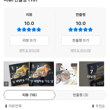
요? 그런 날이 곧 올 수 있을까요? 자, 오늘은 상상의 나래를 활짝 펴고 달
로 체험학습을 떠나 보아요. 아마 우리 어린이들이 우주여행의 꿈을 키우
면 상상이 현실이 되는 날도 그리 멀지 않을 거예요.
리뷰
한줄평
10.0
10.0
“앗, 큰일 났다! 선생님, 저 여기 있어요!”
세상에서 하나뿐인 달 체험학습 이야기를 만들어 보세요!
리뷰 쓰기
한줄평 쓰기
《달 체험학습 가는 날》은 글이 없는 그림책입니다. 주인공이 달에 홀로 남
겨지면서 벌어지는 뜻밖의 사건들이 그림만으로도 흥미진진하게 펼쳐지
혜택 및 유의사항
혜택 및 유의사항
며 보는 이의 마음을 사로잡습니다. 아이들은 자신만의 언어로 스스로 이
야기를 지으며 더욱더 무한한 상상의 세계로 빠져들 거예요. ‘달 착륙 50주
년’을 기념해 출간된 이 사랑스러운 그림책으로 세상에서 하나뿐인 나만의
7
특별하고 신비로운 우주여행 이야기를 만들어 보세요!
더보기
9
7
리뷰
16
한줄평
3
리뷰전체
추천순