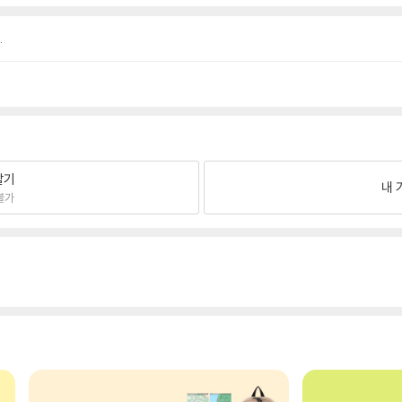
.
팔기
내 
불가