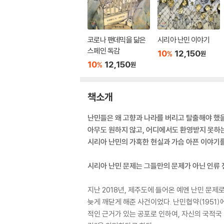
코로나 팬데믹을 닮은
시리아 난민 이야기
스페인 독감
10
12,150
%
원
10
12,150
%
원
책소개
난민들은 왜 고향과 나라를 버리고 탈출해야 했
아무도 원하지 않고, 어디에서도 환영받지 못하
시리아 난민의 가혹한 현실과 가슴 아픈 이야기를
시리아 난민 문제는 그들만의 문제가 아닌 인류 
지난 2018년, 제주도에 들어온 예멘 난민 문제
늦게 깨닫게 해준 사건이었다. 난민협약(1951)
적인 근거가 있는 공포로 인하여, 자신의 국적국