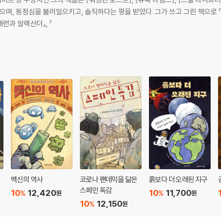
으며, 동정심을 불러일으키고, 솔직하다는 평을 받았다. 그가 쓰고 그린 책으로 『
『애런과 알렉산더』, 『
백신의 역사
코로나 팬데믹을 닮은
흙보다 더 오래된 지구
스페인 독감
10
12,420
10
11,700
%
%
원
원
10
12,150
%
원