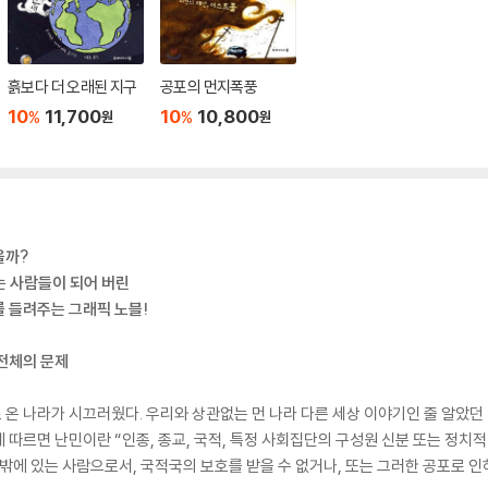
흙보다 더 오래된 지구
공포의 먼지폭풍
10
11,700
10
10,800
%
%
원
원
을까?
는 사람들이 되어 버린
 들려주는 그래픽 노블!
전체의 문제
로 온 나라가 시끄러웠다. 우리와 상관없는 먼 나라 다른 세상 이야기인 줄 알았던
에 따르면 난민이란 “인종, 종교, 국적, 특정 사회집단의 구성원 신분 또는 정치
 밖에 있는 사람으로서, 국적국의 보호를 받을 수 없거나, 또는 그러한 공포로 인