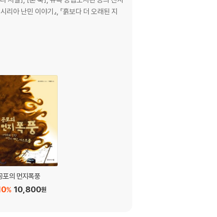
시리아 난민 이야기』, 『흙보다 더 오래된 지
공포의 먼지폭풍
10
10,800
%
원