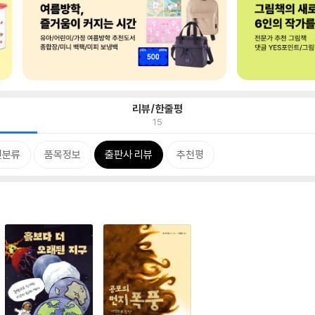
리뷰/한줄평
15
련분류
품목정보
출판사 리뷰
추천평