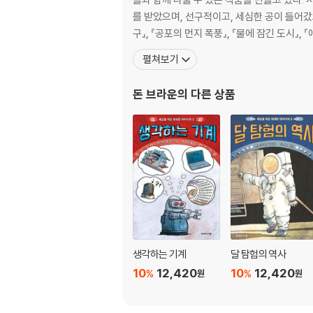
를 받았으며, 선구적이고, 세심한 공이 들어갔
구』, 『공포의 먼지 폭풍』, 『물에 잠긴 도시』, 
펼쳐보기
돈 브라운
의 다른 상품
생각하는 기계
달 탐험의 역사
10
12,420
10
12,420
%
%
원
원