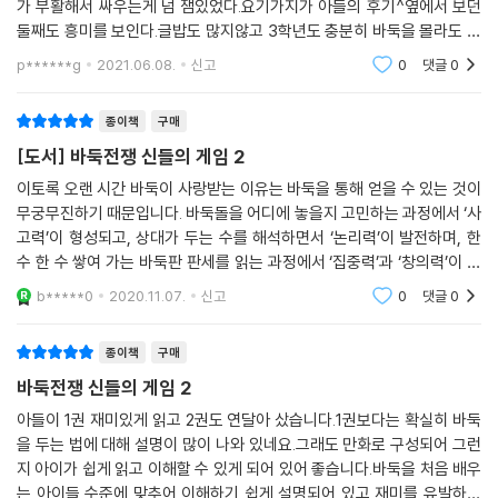
가 부활해서 싸우는게 넘 잼있었다.요기가지가 아들의 후기^옆에서 보던
둘째도 흥미를 보인다.글밥도 많지않고 3학년도 충분히 바둑을 몰라도 재
미있 게 읽을 수 있을것 같아서 같이 보라고 했더니 1권부터 읽기 시작한
p******g
2021.06.08.
신고
0
댓글
0
다.당분간 재탕
종이책
구매
[도서] 바둑전쟁 신들의 게임 2
이토록 오랜 시간 바둑이 사랑받는 이유는 바둑을 통해 얻을 수 있는 것이
무궁무진하기 때문입니다. 바둑돌을 어디에 놓을지 고민하는 과정에서 ‘사
고력’이 형성되고, 상대가 두는 수를 해석하면서 ‘논리력’이 발전하며, 한
수 한 수 쌓여 가는 바둑판 판세를 읽는 과정에서 ‘집중력’과 ‘창의력’이 향
상되니까요. 또한 인성을 중시하는 바둑을 배우면 삶의 지혜와 예의범절까
b*****0
2020.11.07.
신고
0
댓글
0
지
종이책
구매
바둑전쟁 신들의 게임 2
아들이 1권 재미있게 읽고 2권도 연달아 샀습니다.1권보다는 확실히 바둑
을 두는 법에 대해 설명이 많이 나와 있네요.그래도 만화로 구성되어 그런
지 아이가 쉽게 읽고 이해할 수 있게 되어 있어 좋습니다.바둑을 처음 배우
는 아이들 수준에 맞추어 이해하기 쉽게 설명되어 있고 재미를 유발하기