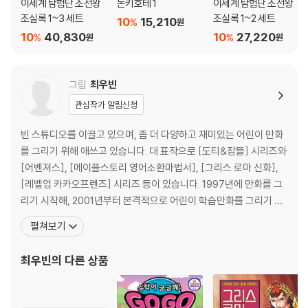
이세계 탐험단 조선왕
돈키호테 1
이세계 탐험단 조선왕
조실록 1~3 세트
조실록 1~2 세트
10
15,210
%
원
10
40,830
10
27,220
%
%
원
원
그림
최우빈
관심작가 알림신청
빈 스튜디오를 이끌고 있으며, 좀 더 다양하고 재미있는 어린이 만화
를 그리기 위해 애쓰고 있습니다. 대 표작으로 [도티&잠뜰] 시리즈와
[어벤져스], [메이플스토리 영어소환마법서], [그리스 로마 신화],
[레벨업 카카오프렌즈] 시리즈 등이 있습니다. 1997년에 만화를 그
리기 시작해, 2001년부터 본격적으로 어린이 학습만화를 그리기 시
작했습니다. 지금은 빈 스튜디오를 이끌고 있으며, 좀 더 다양하고 재
펼쳐보기
미있는 어린이 만화를 그리기 위해 애쓰고 있습니다. 그린 책으로는
크리에이터 캐릭터 창작만화 「도티&잠뜰」 시리즈와 「어벤져스」 시리
최우빈
의 다른 상품
즈, 『서울대 선정 인문고전 법의 정신