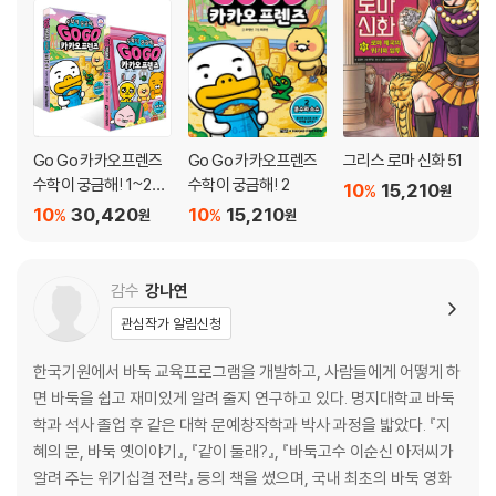
Go Go 카카오프렌즈
Go Go 카카오프렌즈
그리스 로마 신화 51
수학이 궁금해! 1~2권
수학이 궁금해! 2
10
15,210
%
원
세트
10
30,420
10
15,210
%
%
원
원
감수
강나연
관심작가 알림신청
한국기원에서 바둑 교육프로그램을 개발하고, 사람들에게 어떻게 하
면 바둑을 쉽고 재미있게 알려 줄지 연구하고 있다. 명지대학교 바둑
학과 석사 졸업 후 같은 대학 문예창작학과 박사 과정을 밟았다. 『지
혜의 문, 바둑 옛이야기』, 『같이 둘래?』, 『바둑고수 이순신 아저씨가
알려 주는 위기십결 전략』 등의 책을 썼으며, 국내 최초의 바둑 영화