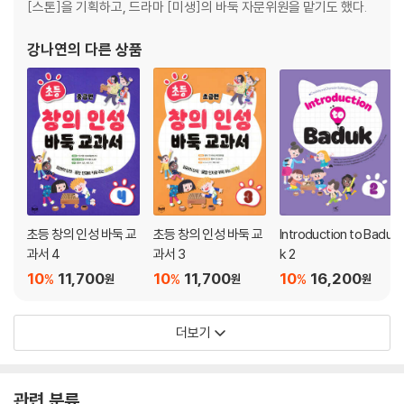
[스톤]을 기획하고, 드라마 [미생]의 바둑 자문위원을 맡기도 했다.
강나연
의 다른 상품
초등 창의 인성 바둑 교
초등 창의 인성 바둑 교
Introduction to Badu
과서 4
과서 3
k 2
10
11,700
10
11,700
10
16,200
%
%
%
원
원
원
더보기
관련 분류