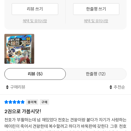
력을 쌓아 갈 수 있습니다. 바둑 왕초보이지만 늘 열의에 넘치는 명랑소녀
리뷰 쓰기
한줄평 쓰기
윤슬의 좌충우돌 모험기를 통해, 어린이 독자들이 바둑의 매력에 흠뻑 빠
지게 되길 기대합니다.
혜택 및 유의사항
혜택 및 유의사항
7
리뷰
5
한줄평
12
구매리뷰
추천순
종이책
구매
2권으로 가봅시닷!
천호가 부활하는데 넘 재밌었다.천호는 견왕이랑 붙다가 자기가 사랑하는
메이린이 죽어서 견왕한테 복수할려고 하다가 바둑판에 갖힌다. 그후 천호