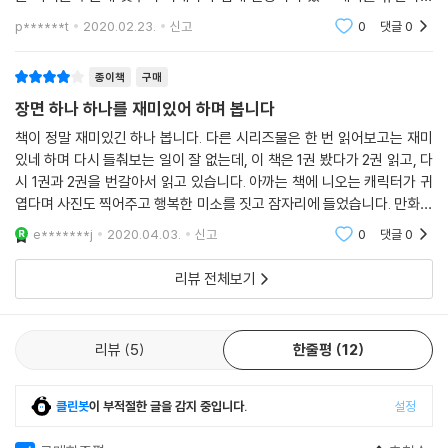
위해 만화 형식을 빌린 점..이거 시리즈로 계속 사달라고 할 것 같은 느낌이
p******t
2020.02.23.
신고
0
댓글
0
네요.
종이책
구매
장면 하나 하나를 재미있어 하며 봅니다
책이 정말 재미있긴 하나 봅니다. 다른 시리즈물은 한 번 읽어보고는 재미
있네 하며 다시 들춰보는 일이 잘 없는데, 이 책은 1권 봤다가 2권 읽고, 다
시 1권과 2권을 번갈아서 읽고 있습니다. 아까는 책에 니오는 캐릭터가 귀
엽다며 사진도 찍어주고 행복한 미소를 짓고 잠자리에 들었습니다. 만화내
용과 더불어 바둑의 여러 가지 기술에 대해서도 습득할 수 있었으면 더욱
e*******j
2020.04.03.
신고
0
댓글
0
좋겠습니다. 3
리뷰 전체보기
리뷰
5
한줄평
12
클린봇
이 부적절한 글을 감지 중입니다.
설정