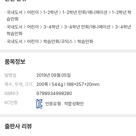
국내도서
어린이
1-2학년
1-2학년 만화/애니메이션
1-2학년 학
습만화
국내도서
어린이
3-4학년
3-4학년 만화/애니메이션
3-4학년
학습만화
국내도서
어린이
학습만화/코믹스
학습만화
품목정보
발행일
2019년 09월 05일
쪽수, 무게, 크기
200쪽 | 544g | 188*257*20mm
ISBN13
9788934998280
KC인증
인증유형 : 적합성확인
출판사 리뷰