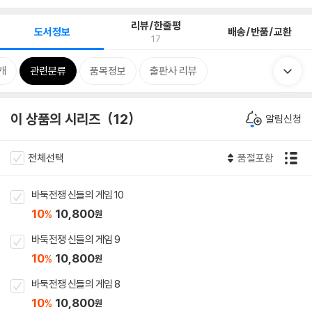
리뷰/한줄평
도서정보
배송/반품/교환
17
개
관련분류
품목정보
출판사 리뷰
이 상품의 시리즈
12
알림신청
전체선택
품절포함
바둑전쟁 신들의 게임 10
10
10,800
%
원
바둑전쟁 신들의 게임 9
10
10,800
%
원
바둑전쟁 신들의 게임 8
10
10,800
%
원