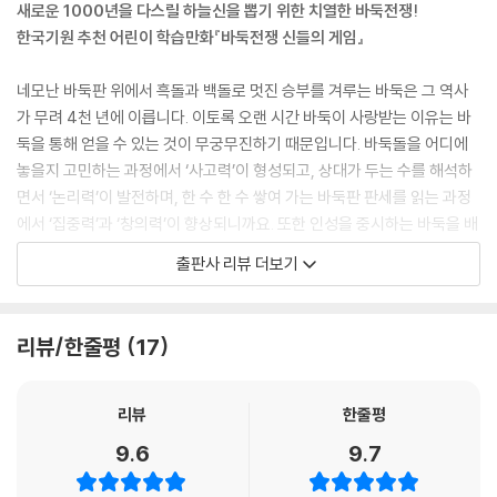
새로운 1000년을 다스릴 하늘신을 뽑기 위한 치열한 바둑전쟁!
한국기원 추천 어린이 학습만화『바둑전쟁 신들의 게임』
네모난 바둑판 위에서 흑돌과 백돌로 멋진 승부를 겨루는 바둑은 그 역사
가 무려 4천 년에 이릅니다. 이토록 오랜 시간 바둑이 사랑받는 이유는 바
둑을 통해 얻을 수 있는 것이 무궁무진하기 때문입니다. 바둑돌을 어디에
놓을지 고민하는 과정에서 ‘사고력’이 형성되고, 상대가 두는 수를 해석하
면서 ‘논리력’이 발전하며, 한 수 한 수 쌓여 가는 바둑판 판세를 읽는 과정
에서 ‘집중력’과 ‘창의력’이 향상되니까요. 또한 인성을 중시하는 바둑을 배
우면 삶의 지혜와 예의범절까지 자연스럽게 익힐 수 있어 자라나는 어린이
출판사 리뷰 더보기
들에게 꼭 필요한 두뇌 스포츠이자 건전한 취미로 각광받고 있습니다.
이처럼 어린이들에게 유익한 점이 많은 바둑을 보다 쉽고 재밌게 배울 수
리뷰/한줄평
17
있는 학습만화『바둑전쟁 신들의 게임』이 주니어김영사에서 출간됐습니
다. 재단법인 한국기원의 감수를 거친 완성도 높은 바둑 만화로, 하늘신 자
리를 두고 천신과 대리자들이 치열하게 바둑 전쟁을 벌이는 내용이 흥미진
리뷰
한줄평
진하게 펼쳐집니다. 또한 드라마〈미생〉의 자문 위원이자 한국기원 선임연
9.6
9.7
구원인 강나연 박사님이 집필한 ‘재미있는 바둑교실’이 각 장마다 수록되
어 있어, 바둑돌 놓는 기초 예절부터 실전 바둑 기술까지 차근차근 바둑 실