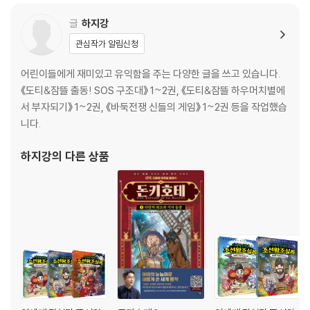
재미있는 바둑교실 : 장문
글
하지강
5장 진만아, 미안해
관심작가 알림신청
재미있는 바둑교실 : 촉촉수와 환격
어린이들에게 재미있고 유익함을 주는 다양한 글을 쓰고 있습니다.
《도티&잠뜰 출동! SOS 구조대》 1~2권, 《도티&잠뜰 하우머치별에
6장 위기의 바둑부
서 부자되기》 1~2권, 《바둑전쟁 신들의 게임》 1~2권 등을 작업했습
니다.
재미있는 바둑교실 : 수상전과 빅
하지강
의 다른 상품