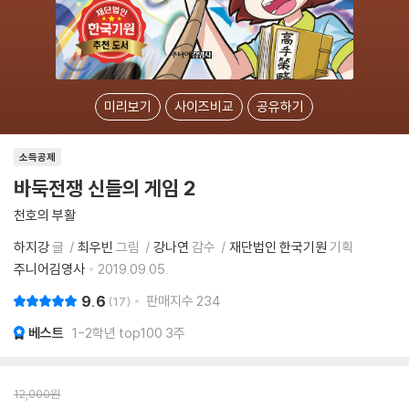
미리보기
사이즈비교
공유하기
소득공제
바둑전쟁 신들의 게임 2
천호의 부활
하지강
글
최우빈
그림
강나연
감수
재단법인 한국기원
기획
주니어김영사
2019.09.05.
9.6
판매지수
234
17
베스트
1-2학년 top100 3주
12,000
원