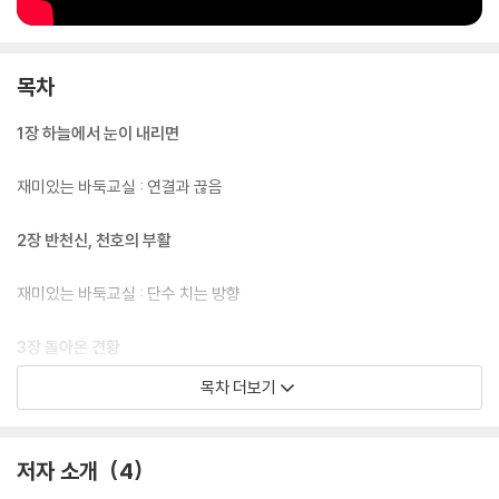
목차
1장 하늘에서 눈이 내리면
재미있는 바둑교실 : 연결과 끊음
2장 반천신, 천호의 부활
재미있는 바둑교실 : 단수 치는 방향
3장 돌아온 견황
목차 더보기
재미있는 바둑교실 : 축
4장 바둑 특훈, 시작!
저자 소개
4