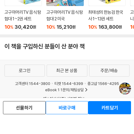
고구마머리TV 음식 탐
고구마머리TV 음식 탐
최태성의 한능검 한국
고
험대 1~2권 세트
험대 2 미국
사 1~13권 세트
니
트
10
30,420
10
15,210
10
163,800
1
%
%
%
원
원
원
이 책을 구입하신 분들이 산 분야 책
로그인
최근 본 상품
주문/배송
고객센터 1544-3800
티켓 1544-6399
중고샵 1566-4295
eBook 1:1문의/채팅상담
예스이십사(주) 사업자 정보
선물하기
바로구매
카트담기
이용약관
개인정보처리방침
청소년보호정책
PC버전
회사소개
거래처관계자께
도서홍보
광고
Copyright © YES24 Corp. All Rights Reserved.
MATOM16