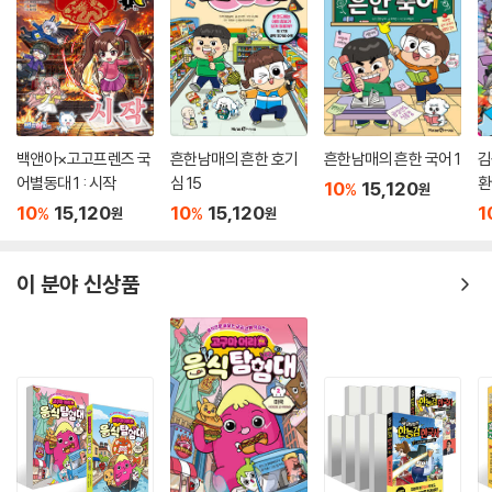
백앤아×고고프렌즈 국
흔한남매의 흔한 호기
흔한남매의 흔한 국어 1
김
어별동대 1 : 시작
심 15
환
10
15,120
%
원
10
15,120
10
15,120
1
%
%
원
원
이 분야 신상품