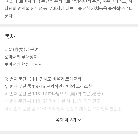
고 있다. 로마서의 각 문단을 순서대로 설명하면서 복음, 예수그리스도, 하
나님의 언약적 신실성 등 로마서에 다루는 중요한 가치들을 중점적으로 다
룬다.
목차
서문(序文)에 붙여
로마서의 무대장치
로마서의 핵심 메시지
첫 번째 문단 롬 1:1-7 사도 바울과 로마교회
두 번째 문단 롬 1:8-15 모범적인 로마의 크리스천
세 번째 문단 롬 1:16-17 하나님의 의(義)의 복음(福音)
네 번째 문단 롬 1:18-32 죄에 대한 하나님이 의의 진도
다섯 번째 문단 롬 2:1-11 하나님의 심판 아래 있는 유대인의 불순종
여섯 번째 문단 롬 2:12-29 유대인과 률법, 그리고 할례
목차 더보기
일곱 번째 문단 롬 3:1-8 유대인에 대한 하나님의 언약적 신실성
여덟 번째 문단 롬 3:9-20 하나님의 심판 아래 있는 모든 인류