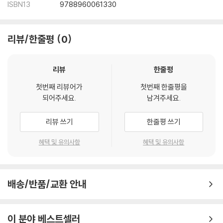
ISBN13
9788960061330
로마서의 중요성
로마서의 최근이 해석 경향
로마서의 저술 목적
리뷰/한줄평
0
리뷰
한줄평
첫번째 리뷰어가
첫번째 한줄평을
되어주세요.
남겨주세요.
리뷰 쓰기
한줄평 쓰기
혜택 및 유의사항
혜택 및 유의사항
배송/반품/교환 안내
이 분야 베스트셀러