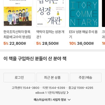
한국조직신학자 향목
맥락이 잡히는 성경 개
ESV 성경 해설 주석 욥
크
최윤배 교수의 영성집
관 1
기
과
5
22,800
5
28,500
10
36,000
1
%
%
%
원
원
원
이 책을 구입하신 분들이 산 분야 책
로그인
최근 본 상품
주문/배송
고객센터 1544-3800
티켓 1544-6399
중고샵 1566-4295
eBook 1:1문의/채팅상담
예스이십사(주) 사업자 정보