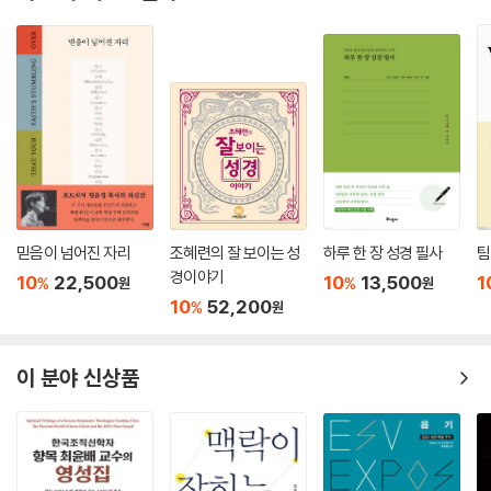
믿음이 넘어진 자리
조혜련의 잘 보이는 성
하루 한 장 성경 필사
팀
경이야기
10
22,500
10
13,500
1
%
%
원
원
10
52,200
%
원
이 분야 신상품