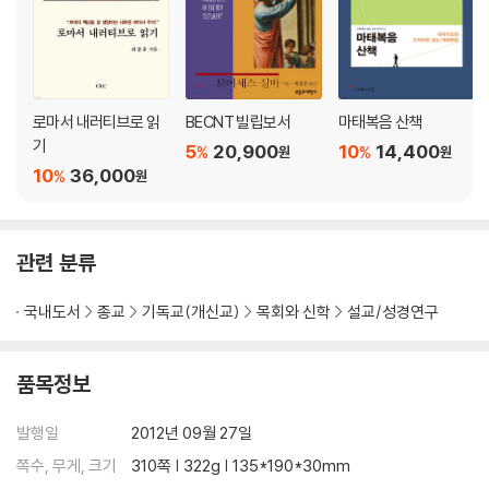
스물여섯 번째 문단 롬 10:14-21 이스라엘의 불순종과 이방인의 순종
스물일곱 번째 문단 롬 11:1-12 이스라엘을 버리지 않으시는 하나님
스물여덟 번째 문단 롬 11:13-24 참 감람나무와 돌 감람나무 비유
스물아홉 번째 문단 롬 11:25-36 하나님의 의의 성취, 이스라엘의 회복
서른 번째 문단 롬 12:1-8 크리스천의 삶의 원리
로마서 내러티브로 읽
BECNT 빌립보서
마태복음 산책
서른한 번째 문단 롬 12:9-21 사랑의 중요성
기
5
20,900
10
14,400
%
%
원
원
서른두 번째 문단 롬 13:1-7 시민으로서의 크리스천의 책임
10
36,000
%
원
서른세 번째 문단 롬 13:8-14 사랑의 빚
서른네 번째 문단 롬 14:1-12 서로 비판하지 말라
서른다섯 번째 문단 롬 14:13-23 형제자매를 어려움에 빠뜨리지 말라
관련 분류
서른여섯 번째 문단 롬 15:1-6 약한 자의 짐을 지십시오
서른일곱 번째 문단 롬 15:7-13 서로 받으십시오
국내도서
종교
기독교(개신교)
목회와 신학
설교/성경연구
서른여덟 번째 문단 롬 15:14-21 이방인을 위한 바울의 제사장의 사역
서른아홉 번째 문단 롬 15:22-24 바울의 스페인 선교
마흔 번째 문단 롬 15:25-32 바울의 예루살렘 방문
품목정보
마흔한 번째 문단 롬 16:1-16 마지막 문안 인사
마흔두 번째 문단 롬 16:17-27 거짓 교사들에 대한 경고의 송영
발행일
2012년 09월 27일
쪽수, 무게, 크기
310쪽 | 322g | 135*190*30mm
부록