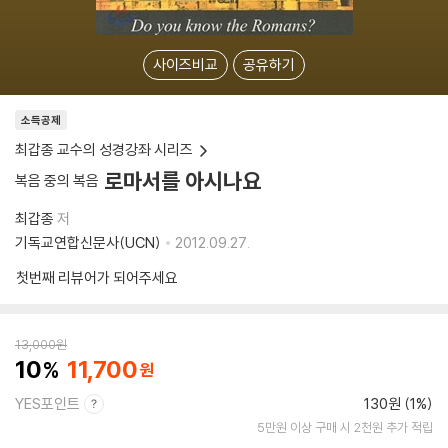
사이즈비교
공유하기
소득공제
최갑종 교수의 성경강좌 시리즈
로마서를 아시나요
복음 중의 복음
최갑종
저
기독교연합신문사(UCN)
2012.09.27.
첫번째 리뷰어가 되어주세요
13,000
원
10
11,700
YES포인트
130원 (1%)
5만원 이상 구매 시 2천원 추가 적립