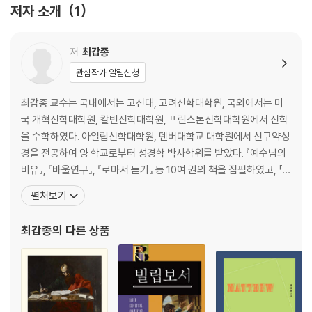
아홉 번째 문단 롬 3:21- 31 근본 해결책, 하나님의 의의 복음 / 예수 그리
저자 소개
1
스도의 십자가 사건
열 번째 문단 롬 4:21-25 믿음의 사람 아브라함
열한 번째 문단 롬 5:1-11 칭의가 가져오는 놀라운 축복
저
최갑종
열두 번째 문단 롬 5:12-21 아담과 그리스도
관심작가 알림신청
열세 번째 문단 롬 6:1-14 새 삶의 근거, 그리스도와 함께 죽고, 함께 살아
남
최갑종 교수는 국내에서는 고신대, 고려신학대학원, 국외에서는 미
열네 번째 문단 롬 6:15-23 죄의 종이 아닌 하나님의 종으로서의 삶
국 개혁신학대학원, 칼빈신학대학원, 프린스톤신학대학원에서 신학
열다섯 번째 문단 롬 7:1-6 율법으로부터의 자유
을 수학하였다. 아일립신학대학원, 덴버대학교 대학원에서 신구약성
열여섯 번째 문단 롬 7:7-13 율법의 역할
경을 전공하여 양 학교로부터 성경학 박사학위를 받았다. 『예수님의
열일곱 번째 문단 롬7:14-25 율법, 죄, 그리고 '나'의 연관성
비유』, 『바울연구』, 『로마서 듣기』 등 10여 권의 책을 집필하였고, 「목
열여덟 번째 문단 롬 8:1-17 크리스천의 자유와 성령을 따른 삶
회와 신학」, 「성경과 신학」, 「신약연구」 등의 학술지에 30여 편의 논
펼쳐보기
열아홉 번째 문단 롬 8:18-30 성령 안에서 누리는 영광의 삶
문을 발표하였으며, 한국복음주의신학회 2010년 4월 정기학술대회
스무 번째 문단 롬 8:31-39 하나님의 위대한 사랑과 성도의 견인
와 한국개혁신학회 2010년 5월 정기학술대회의 전체 주제 강연자로
최갑종
의 다른 상품
스물한 번째 문단 롬 9:1-13 바울과 이스라엘
선정되기도 하였다. 현재 백석대학교 신약학 교수로
스물두 번째 문단 롬 9:14-23 하나님의 선택과 구원
스물세 번째 문단 롬 9:24-29 이스라엘의 남은 자
스물네 번째 문단 롬 9:30-10:4 믿음에 의한 의와 율법에 의한 의
스물다섯 번째 문단 롬 10:5-13 구원은 오직 믿음으로