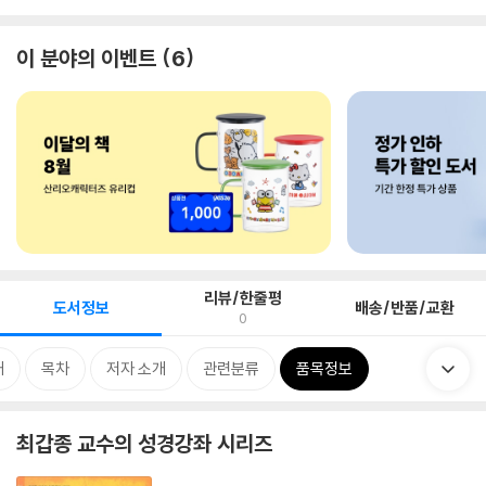
이 분야의 이벤트
6
리뷰/한줄평
도서정보
배송/반품/교환
0
개
목차
저자 소개
관련분류
품목정보
최갑종 교수의 성경강좌 시리즈