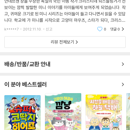
미니 미니 7권 《미니, 탐정이 되다》는 누명을 쓰게 된 오빠를 도와주는 형
안데르센 상을 수상한 독일의 국민 아동 작가 크리스티네 뇌스틀링거가 선
보이는 깜찍 발랄한 미니 이야기를 아이들에게 보여주게 되었습니다. 작
제들 간의 사랑에 대해서 이야기 하고 있습니다. 핵가족화 되어가고 가족
고, 귀여운 크기로 된 미니 시리즈는 아이들이 들고 다니면서 읽을 수 있답
끼리도 대화가 부족한 요즘 시대에 미니는 어려움에 처한 오빠를 도와주고
니다. 학교에 가 미니를 시작으로 고양이 마우츠, 스타가 되다, 크리스마
격려해 주는 모습을 볼 수 있습니다. 이러한 미니의 이타적이고 희생적인
스, 스키를 싫어해, 가장무도회, 탐정이 되다를 읽고, 여덟번째로 할아버지
모습을 통해서 우리 아이들은 진정한 가치에 대해서 배울 수 있습니다. 미
k*****7
2012.11.10.
신고
0
댓글
0
가
니 미니 8권《미니, 할아버지가 생기다》는 미니의 할아버지가 생기기까지
리뷰 전체보기
의 과정을 아이들 시각에서 재미있게 이야기 하고 있습니다. 아이들이 느
끼는 사랑이란 순수함에 대해서 작가는 유쾌하고 재기발랄한 설정을 놓고
그 속에서 많은 이야기 거리를 던져 주고 있습니다.
배송/반품/교환 안내
총 15권으로 구성된 〈미니 미니〉 시리즈는 각 권마다 입학, 새 친구, 겨울,
행복 등 15가지의 각기 다른 다양하고 재미있는 주제를 가지고 이야기 하
이 분야 베스트셀러
고 있습니다. 그 속에는 글을 막 배우려고 하는 유치원에서부터 학교라는
새로운 울타리에 접어들었을 때까지 겪게 되는 다양한 상황들을 볼 수 있
습니다. 특히 실수하거나 위기가 닥쳤을 때도 언제나 씩씩하고 용감하게
상황을 헤쳐 나가려고 노력하는 미니를 통해서 어린 독자들은 용기와 지혜
를 얻을 수 있습니다. 이러한 어려움이 닥쳤을 때 누구보다 가슴아파하고
적극적으로 사건을 도와주는 형제나 가족을 통해서 그들의 사랑이 얼마나
특별한지에 대해 공감과 배움을 느낄 수 있을 것입니다.