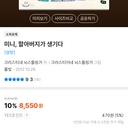
미리보기
사이즈비교
공유하기
소득공제
미니, 할아버지가 생기다
양장
크리스티네 뇌스틀링거
저
크리스티아네 뇌스틀링거
그림
풀빛
2012.10.26.
9.3
18
9,500
원
10
8,550
YES포인트
470원 (5%)
5만원 이상 구매 시 2천원 추가 적립