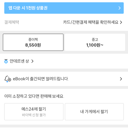
앱 다운 시 1천원 상품권
결제혜택
카드/간편결제 혜택을 확인하세요
종이책
중고
8,550
원
1,100
원~
안데르센 상
eBook이 출간되면 알려드립니다.
이미 소장하고 있다면 판매해 보세요.
예스24에 팔기
내 가게에서 팔기
바이백 신청 불가