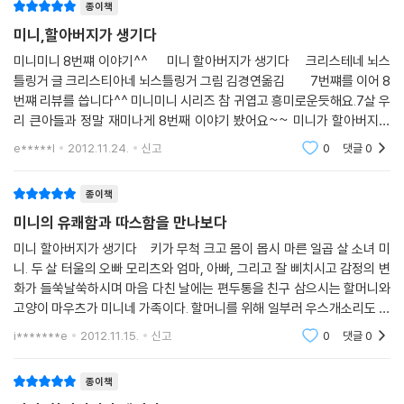
종이책
온 가족이 함께 보아도 좋을 것 같다 라는 생각을 해 보았습니다.
-kjs11446
미니,할아버지가 생기다
미니미니 8번쨰 이야기^^ 미니 할아버지가 생기다 크리스테네 뇌스
미니를 통해 친구들 간의 우정과 소통 그리고 관계에 대해 배운다
틀링거 글 크리스티아네 뇌스틀링거 그림 김경연옮김 7번쨰를 이어 8
번쨰 리뷰를 씁니다^^ 미니미니 시리즈 참 귀엽고 흥미로운듯해요.7살 우
〈미니 미니〉 시리즈는 아이들의 관계와 소통에 대해서 세련되게 이야기하
리 큰아들과 정말 재미나게 8번째 이야기 봤어요~~ 미니가 할아버지가
고 있음은 물론 빠른 전개와 재치 있는 유머, 다양한 소재로 생생하게 풀어
생기는듯한데...책표지를 보니할머니가 좋은 할아버님을 짝으로 만나
e*****l
2012.11.24.
신고
0
댓글
0
가는 아이들의 심리묘사는 시간이 지났음에도 전혀 퇴색되지 않고 꾸준하
게 많은 어린이들의 사랑을 이어가고 있습니다.
종이책
특히 독일의 어린이들이 겪는 문화적인 관습과 생활 모습 등을 잘 표현하
미니의 유쾌함과 따스함을 만나보다
고 있으면서도 전혀 이질적이지 않고 아이들이 쉽게 공감할 수 있는 이야
기로 꾸며져 있습니다. 자신의 행복을 찾기 위해 노력하는 미니의 모습과
미니 할아버지가 생기다 키가 무척 크고 몸이 몹시 마른 일곱 살 소녀 미
니. 두 살 터울의 오빠 모리츠와 엄마, 아빠, 그리고 잘 삐치시고 감정의 변
자신을 싫어하는 친구와 함께 잘 지내기 위해 애쓰는 미니를 보며 우리는
화가 들쑥날쑥하시며 마음 다친 날에는 편두통을 친구 삼으시는 할머니와
미니와 같은 적극적인 사고를 배움과 동시에 아이들이 자존감을 형성하는
고양이 마우츠가 미니네 가족이다. 할머니를 위해 일부러 우스개소리도 하
데 큰 도움이 될 것입니다.
고 지하실 정리를 할 때 따라나서기도 하지만 할머니는 별로 반응을 보이
i*******e
2012.11.15.
신고
0
댓글
0
지 않으
사실 컴플렉스라는 것도 자신이 마음먹기에 달려 있는데…….
미니를 통해 컴플렉스를 극복하는 법이라든가
종이책
학교 울렁증 극복하기 등 아이들의 고민에 대해서도 생각해 볼 수 있어요.