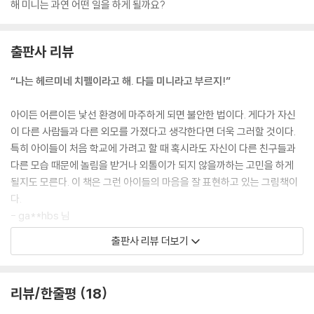
해 미니는 과연 어떤 일을 하게 될까요?
출판사 리뷰
“나는 헤르미네 치펠이라고 해. 다들 미니라고 부르지!”
아이든 어른이든 낯선 환경에 마주하게 되면 불안한 법이다. 게다가 자신
이 다른 사람들과 다른 외모를 가졌다고 생각한다면 더욱 그러할 것이다.
특히 아이들이 처음 학교에 가려고 할 때 혹시라도 자신이 다른 친구들과
다른 모습 때문에 놀림을 받거나 외톨이가 되지 않을까하는 고민을 하게
될지도 모른다. 이 책은 그런 아이들의 마음을 잘 표현하고 있는 그림책이
다.
- ga**hbs 님
출판사 리뷰 더보기
〈미니 미니〉시리즈는 또래 아이들 보다 키가 훨씬 크고, 두 살 터울인 오빠
모리츠보다도 결코 작지 않은 주인공 미니의 눈으로 바라 본 유쾌한 생활
이야기입니다. 이제 막 학교에 입학 하려고 하는 미니에게 있어서 주변은
리뷰/한줄평
18
늘 분주하고 따뜻하고 때론 혼란스럽고, 무섭고, 사랑스러운 다양한 감정