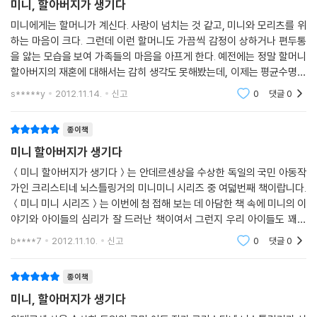
미니, 할아버지가 생기다
우리 아이들의 심리를 잘 이해한 책이라 초등친구들이 재밌게 읽을 수 있
미니에게는 할머니가 계신다. 사랑이 넘치는 것 같고, 미니와 모리츠를 위
고,
하는 마음이 크다. 그런데 이런 할머니도 가끔씩 감정이 상하거나 편두통
유머러스한 표현이며 그림들이 책 읽는 즐거움을 느끼도록 도와주네요.
을 앓는 모습을 보여 가족들의 마음을 아프게 한다. 예전에는 정말 할머니
이책이 미니미니 시리즈의 첫번째 이야기인데..
할아버지의 재혼에 대해서는 감히 생각도 못해봤는데, 이제는 평균수명이
앞으로 미니가 어떻게 학교생활을 해 나가고,
늘어나고, 왜 좋은 것은 젊은 애들만 한다고 생각하냐고 따끔한 한마디를
s*****y
2012.11.14.
신고
0
댓글
0
어떤 재미난 일이 벌어질지 기대되고 궁금하네요.
드라마나 광고
-지**짱
종이책
미니는 할머니부터 아버지, 엄마, 오빠, 고양이 마우츠에 이르기 까지 다양
미니 할아버지가 생기다
한 가족과의 소통을 통해서 자신의 상황과 사건들을 해결해 나가고 있습니
＜미니 할아버지가 생기다＞는 안데르센상을 수상한 독일의 국민 아동작
다. 그 속에서 자신도 잘 모르는 여러 가지 복잡하고 미묘한 감정들을 미니
가인 크리스티네 뇌스틀링거의 미니미니 시리즈 중 여덟번째 책이랍니다.
는 오빠를 통해서, 혹은 부모님의 도움을 통해서 슬기롭게 해결합니다. 이
＜미니 미니 시리즈＞는 이번에 첨 접해 보는 데 아담한 책 속에 미니의 이
책은 문제들을 가족이 함께 공유하고 풀어가는 모습 속에서 가족의 소중함
야기와 아이들의 심리가 잘 드러난 책이여서 그런지 우리 아이들도 꽤나
과 미니의 성장을 그리고 있습니다.
흥미로운가 봅니다. 각 권별로 다양한 소재로 아이들의 시각에서 풀어내면
b****7
2012.11.10.
신고
0
댓글
0
서 아이들이 쉽
“우리 오빠의 누명은 내가 벗긴다”. “오늘 미니는 큐피드가 되어 날아간
종이책
다!”
미니, 할아머지가 생기다