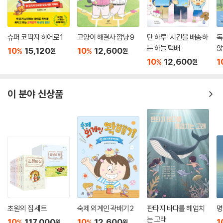
안
데르센 상, 린드그렌 상 수상 작가 크리스티네 뇌스틀링거
슈퍼 코딱지 히어로 1
고양이 해결사 깜냥 9
단 하루! 시간을 배송하
독
미니를 탄생시킨 크리스티네 뇌스틀링거는 안데르센 상, 린드그렌 상 등
는 하늘 택배
않
10
15,120
10
12,600
%
%
원
원
아동 문학의 대표적인 상들을 수상한 아동 작가입니다. 그녀의 수많은 작
10
12,600
1
%
원
품들 속에서 일관되게 나타나는 빠른 전개 속에서 나오는 재치 있는 유머
와 다양한 소재로 생생하게 풀어 가는 아이들의 심리 묘사는 뇌스틀링거만
이 가지고 있는 가장 큰 매력이자 장점입니다. 심각한 상황을 일순간의 유
이 분야 신상품
머로 멈춰 버리고, 곧이어 더 큰 장치로 아이들에게 큰 감동과 교훈을 주는
모습 속에서 아이들은 다양한 사고와 풍부한 상상력을 기를 수 있게 도와
줍니다.
또한 그동안 다수의 뇌스틀링거의 작품을 번역한 김경연 선생은 국내에서
는 최초로 아동 문학 박사학위를 받은 아동 문학가이자 번역가입니다. 간
결 운율을 구사하면서도 충분한 의미를 담은 어휘를 늘 염두에 두고 번역
을 하기 때문에 이제 막 말을 배우는 아이들이 소리내어 읽기에 매우 적당
합니다.
초원의 집 세트
숙제 외계인 곽배기 2
판타지 바다를 헤엄치
명
는 고래
끝으로 〈미니 미니〉시리즈가 아동 문학의 본고장 독일뿐만 아니라 유럽에
10
117,000
10
12,600
1
%
%
원
원