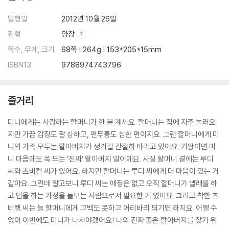
발행일
2012년 10월 26일
판형
양장
쪽수, 무게, 크기
68쪽 | 264g | 153*205*15mm
ISBN13
9788974743796
줄거리
미니에게는 사랑하는 할머니가 한 분 계세요. 할머니는 집에 자주 놀러오
지만 가끔 감정도 잘 상하고, 편두통도 심한 편이지요. 그런 할머니에게 미
니의 가족 모두는 할아버지가 생기길 간절히 바라고 있어요. 기왕이면 미
니 마음에도 쏙 드는 ‘진짜’ 할아버지 말이에요. 사실 할머니 곁에는 루디
씨와 츠비켈 씨가 있어요. 하지만 할머니는 루디 씨에게 더 마음이 있는 거
같아요. 그런데 알고보니 루디 씨는 애정은 없고 오직 할머니가 빨래를 하
고 밥을 하는 가정을 돌보는 사람으로서 필요한 거 였어요. 그리고 착한 츠
비켈 씨는 늘 할머니에게 고백도 못하고 어리바리 되기면 하지요. 어쩔 수
없이 이번에도 미니가 나서야겠어요! 나의 진짜 좋은 할아버지를 찾기 위