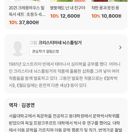
2021 크레용하우스 필
뚱뚱해도 넌 내 친구야
착한 용과 못된 용
독서 세트 : 초등 5-6학
10
12,600
10
10,800
%
%
원
원
년
10
37,800
%
원
그림
크리스티아네 뇌스틀링거
관심작가 알림신청
1961년 오스트리아 빈에서 태어나서 심리학을 공부를 했다. 어머니
인 크리스티네 뇌스틀링거의 작품에 훌륭한 삽화를 그려 넣어 여러
작품들을 함께 발표하고 있다. 그동안 발표한 작품으로는 《철학박
사》, 《월요일에는 완전히 다른 세상》 등이 있다.
역자 : 김경연
서울대학교에서 독문학을 전공하고 동대학원에서 문학박사학위를
받았으며 독일 프랑크푸르트 대학에서 박사 후 연구를 했어요. 대학
에서 아동 문학을 가르치며 아동 문학 평론가 및 작가, 번역가로 활발