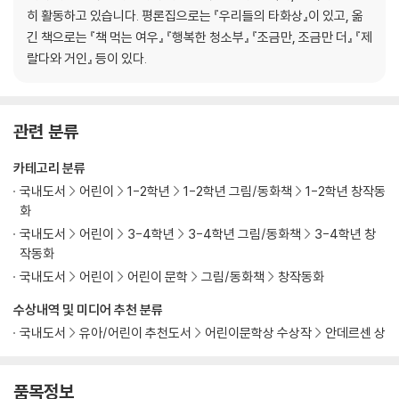
히 활동하고 있습니다. 평론집으로는 『우리들의 타화상』이 있고, 옮
긴 책으로는 『책 먹는 여우』 『행복한 청소부』 『조금만, 조금만 더』 『제
랄다와 거인』 등이 있다.
관련 분류
카테고리 분류
국내도서
어린이
1-2학년
1-2학년 그림/동화책
1-2학년 창작동
화
국내도서
어린이
3-4학년
3-4학년 그림/동화책
3-4학년 창
작동화
국내도서
어린이
어린이 문학
그림/동화책
창작동화
수상내역 및 미디어 추천 분류
국내도서
유아/어린이 추천도서
어린이문학상 수상작
안데르센 상
품목정보